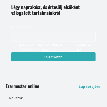
Légy naprakész, és értesülj elsőként
válogatott tartalmainkról
E-mail cím
*
Igen, szeretnék feliratkozni, és elfogadom az 
adatkezelést. 
Adatvédelmi tájékoztató
Feliratkozás
Ezermester online
Lap tetejére
Rovatok