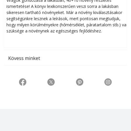
Virágok gondozása a lakásban, 40+10 növény részletes
ismertetése! A könyv lexikonszerűen veszi sorra a lakásban
s
sikeresen tart­ha­tó növényeket. Már a növény kiválasztásakor
h
segítségünkre lesznek a leírások, mert pontosan megtudjuk,
k
hogy milyen körülményekre (hőmérséklet, páratartalom stb.) van
szüksége a növénynek az egészséges fejlődéshez.
t
Kövess minket