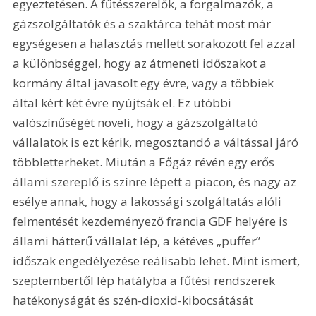
egyeztetésen. A fűtésszerelők, a forgalmazók, a 
gázszolgáltatók és a szaktárca tehát most már 
egységesen a halasztás mellett sorakozott fel azzal 
a különbséggel, hogy az átmeneti időszakot a 
kormány által javasolt egy évre, vagy a többiek 
által kért két évre nyújtsák el. Ez utóbbi 
valószínűségét növeli, hogy a gázszolgáltató 
vállalatok is ezt kérik, megosztandó a váltással járó 
többletterheket. Miután a Főgáz révén egy erős 
állami szereplő is színre lépett a piacon, és nagy az 
esélye annak, hogy a lakossági szolgáltatás alóli 
felmentését kezdeményező francia GDF helyére is 
állami hátterű vállalat lép, a kétéves „puffer” 
időszak engedélyezése reálisabb lehet. Mint ismert, 
szeptembertől lép hatályba a fűtési rendszerek 
hatékonyságát és szén-dioxid-kibocsátását 