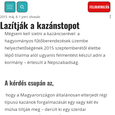
FELIRATKOZÁS
2015. máj. 8.
1 perc olvasás
Lazítják a kazánstopot
Mégsem kell sietni a kazáncserével: a 
hagyományos fűtőberendezések üzembe 
helyezhetőségének 2015 szeptemberétől életbe 
lépő tilalma alól ugyanis felmentést készül adni a 
kormány – értesült a Népszabadság.
A kérdés csupán az,
 hogy a Magyarországon általánosan elterjedt régi 
típusú kazánok forgalmazását egy vagy két év 
múlva tiltják meg – derült ki egy szerdai 