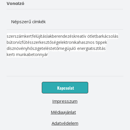
Vonalzó
Népszerű címkék
szerszám
kert
felújítás
lakberendezés
kreatív ötlet
barkácsolás
bútor
víz
fűtés
szerkesztőség
elektronika
hasznos tippek
dísznövény
hőszigetelés
tető
megújuló energia
tisztítás
kerti munka
beton
nyár
Kapcsolat
Impresszum
Médiaajánlat
Adatvédelem