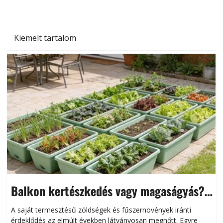
Kiemelt tartalom
Balkon kertészkedés vagy magaságyás?
Helytakarékos kertészkedés
A saját termesztésű zöldségek és fűszernövények iránti
érdeklődés az elmúlt években látványosan megnőtt. Egyre