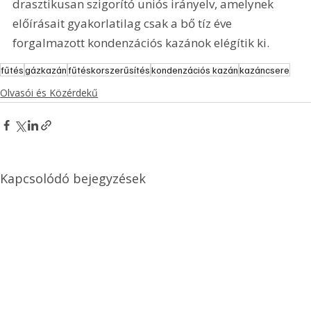
drasztikusan szigorító uniós irányelv, amelynek 
előírásait gyakorlatilag csak a bő tíz éve 
forgalmazott kondenzációs kazánok elégítik ki.
fűtés
gázkazán
fűtéskorszerűsítés
kondenzációs kazán
kazáncsere
Olvasói és Közérdekű
Kapcsolódó bejegyzések