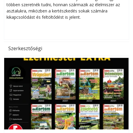
többen szeretnék tudni, honnan származik az élelmiszer az
l
asztalukra, miközben a kertészkedés sokak számára
kikapcsolódást és feltöltődést is jelent.
é
d
Szerkesztőségi