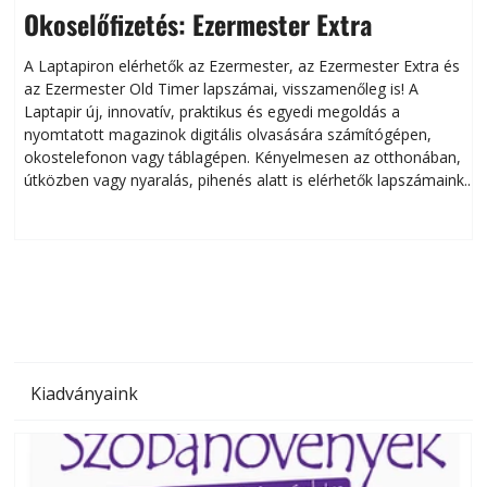
Okoselőfizetés: Ezermester Extra
A Laptapiron elérhetők az Ezermester, az Ezermester Extra és
az Ezermester Old Timer lapszámai, visszamenőleg is! A
Laptapir új, innovatív, praktikus és egyedi megoldás a
L
nyomtatott magazinok digitális olvasására számítógépen,
okostelefonon vagy táblagépen. Kényelmesen az otthonában,
útközben vagy nyaralás, pihenés alatt is elérhetők lapszámaink.
ú
Bárhol, bármikor, akár külföldön élve vagy dolgozva is
B
olvashatók az Ezermester lapszámai. A Laptapir kényelmes
megoldás, mert: – t
Kiadványaink