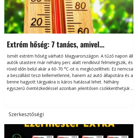
Extrém hőség: 7 tanács, amivel
megóvhatjuk autónkat a nyári károktól
Ismét extrém hőség várható Magyarországon. A tűző napon álló
autók utastere már néhány perc alatt rendkívül felmelegszik, és
rövid időn belül akár a 60-70 °C-ot is megközelítheti. Ez nemcsak
n
a beszállást teszi kellemetlenné, hanem az autó állapotára és a
benne hagyott tárgyakra is káros hatással lehet. Néhány
egyszerű óvintézkedéssel azonban jelentősen csökkenthetjük a
hőség káros hatásait.
l
Szerkesztőségi