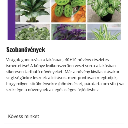
Szobanövények
Virágok gondozása a lakásban, 40+10 növény részletes
ismertetése! A könyv lexikonszerűen veszi sorra a lakásban
s
sikeresen tart­ha­tó növényeket. Már a növény kiválasztásakor
h
segítségünkre lesznek a leírások, mert pontosan megtudjuk,
k
hogy milyen körülményekre (hőmérséklet, páratartalom stb.) van
szüksége a növénynek az egészséges fejlődéshez.
t
Kövess minket