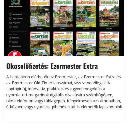
Okoselőfizetés: Ezermester Extra
A Laptapiron elérhetők az Ezermester, az Ezermester Extra és
az Ezermester Old Timer lapszámai, visszamenőleg is! A
Laptapir új, innovatív, praktikus és egyedi megoldás a
L
nyomtatott magazinok digitális olvasására számítógépen,
okostelefonon vagy táblagépen. Kényelmesen az otthonában,
útközben vagy nyaralás, pihenés alatt is elérhetők lapszámaink.
ú
Bárhol, bármikor, akár külföldön élve vagy dolgozva is
B
olvashatók az Ezermester lapszámai. A Laptapir kényelmes
megoldás, mert: – t