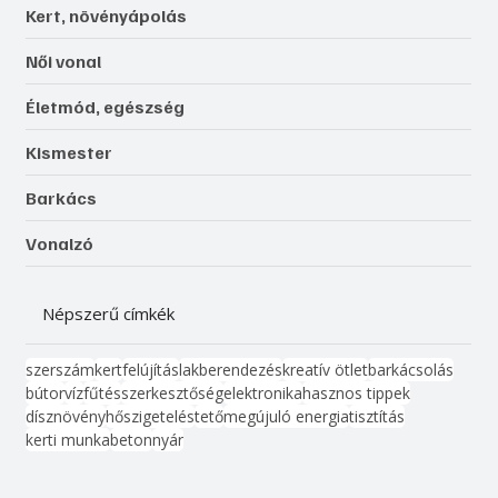
Kert, növényápolás
Női vonal
Életmód, egészség
Kismester
Barkács
Vonalzó
Népszerű címkék
szerszám
kert
felújítás
lakberendezés
kreatív ötlet
barkácsolás
bútor
víz
fűtés
szerkesztőség
elektronika
hasznos tippek
dísznövény
hőszigetelés
tető
megújuló energia
tisztítás
kerti munka
beton
nyár