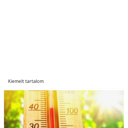
Naptej vagy napolaj? Melyiket válasszuk, és
miben különböznek?
Kiemelt tartalom