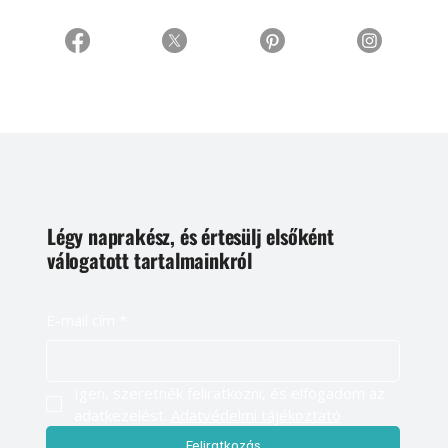
Légy naprakész, és értesülj elsőként
válogatott tartalmainkról
E-mail cím
*
Igen, szeretnék feliratkozni, és elfogadom az 
adatkezelést. 
Adatvédelmi tájékoztató
Feliratkozás