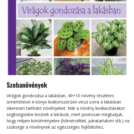
Szobanövények
Virágok gondozása a lakásban, 40+10 növény részletes
ismertetése! A könyv lexikonszerűen veszi sorra a lakásban
s
sikeresen tart­ha­tó növényeket. Már a növény kiválasztásakor
h
segítségünkre lesznek a leírások, mert pontosan megtudjuk,
k
hogy milyen körülményekre (hőmérséklet, páratartalom stb.) van
szüksége a növénynek az egészséges fejlődéshez.