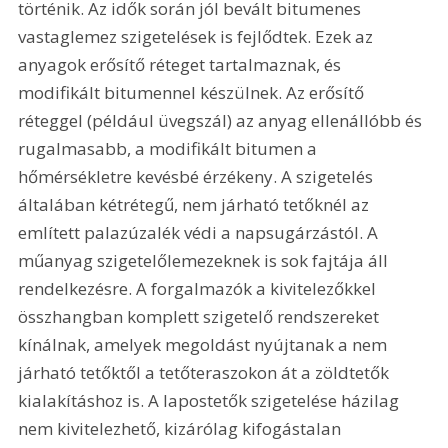
történik. Az idők során jól bevált bitumenes 
vastaglemez szigetelések is fejlődtek. Ezek az 
anyagok erősítő réteget tartalmaznak, és 
modifikált bitumennel készülnek. Az erősítő 
réteggel (például üvegszál) az anyag ellenállóbb és 
rugalmasabb, a modifikált bitumen a 
hőmérsékletre kevésbé érzékeny. A szigetelés 
általában kétrétegű, nem járható tetőknél az 
említett palazúzalék védi a napsugárzástól. A 
műanyag szigetelőlemezeknek is sok fajtája áll 
rendelkezésre. A forgalmazók a kivitelezőkkel 
összhangban komplett szigetelő rendszereket 
kínálnak, amelyek megoldást nyújtanak a nem 
járható tetőktől a tetőteraszokon át a zöldtetők 
kialakításhoz is. A lapostetők szigetelése házilag 
nem kivitelezhető, kizárólag kifogástalan 