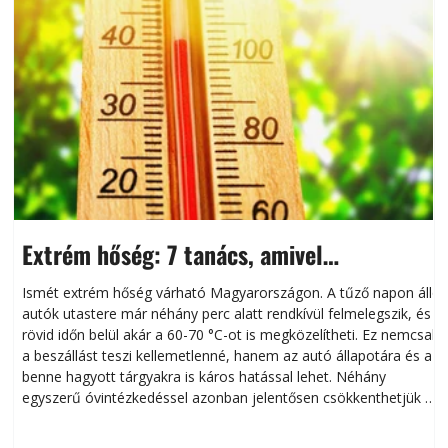
Extrém hőség: 7 tanács, amivel
megóvhatjuk autónkat a nyári károktól
Ismét extrém hőség várható Magyarországon. A tűző napon álló
autók utastere már néhány perc alatt rendkívül felmelegszik, és
rövid időn belül akár a 60-70 °C-ot is megközelítheti. Ez nemcsak
n
a beszállást teszi kellemetlenné, hanem az autó állapotára és a
benne hagyott tárgyakra is káros hatással lehet. Néhány
egyszerű óvintézkedéssel azonban jelentősen csökkenthetjük a
hőség káros hatásait.
l