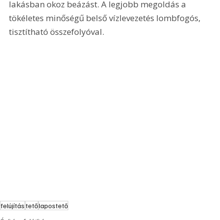
lakásban okoz beázást. A legjobb megoldás a 
tökéletes minőségű belső vízlevezetés lombfogós, 
tisztítható összefolyóval.
felújítás
tető
lapostető