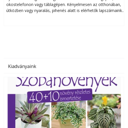
okostelefonon vagy táblagépen. Kényelmesen az otthonában,
útközben vagy nyaralás, pihenés alatt is elérhetők lapszámaink.
ú
Bárhol, bármikor, akár külföldön élve vagy dolgozva is
B
olvashatók az Ezermester lapszámai. A Laptapir kényelmes
megoldás, mert: – t
Kiadványaink