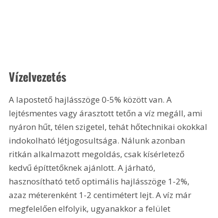
Vízelvezetés
A lapostető hajlásszöge 0-5% között van. A 
lejtésmentes vagy árasztott tetőn a víz megáll, ami 
nyáron hűt, télen szigetel, tehát hőtechnikai okokkal 
indokolható létjogosultsága. Nálunk azonban 
ritkán alkalmazott megoldás, csak kísérletező 
kedvű építtetőknek ajánlott. A járható, 
hasznosítható tető optimális hajlásszöge 1-2%, 
azaz méterenként 1-2 centimétert lejt. A víz már 
megfelelően elfolyik, ugyanakkor a felület 