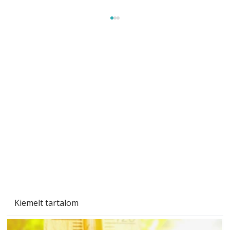
Beton járdalap készítése és lerakása – gyári
és saját készítésű megoldások
Kiemelt tartalom