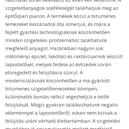
szigetelőanyagok sokféleségét találhatjuk meg az 
építőipari piacon. A termékek közül a bitumenes 
lemezeket évszázadok óta ismerjük, és mára a 
fejlett gyártási technológiáknak köszönhetően 
minden szigetelési problémához találhatunk 
megfelelő anyagot. Hazánkban nagyon sok 
intézményi épület, lakóház és raktárcsarnok készült 
lapostetővel, melyek fedése az évtizedek során 
elöregedett és felújításra szorul. A 
modernizálásnak köszönhetően a ma gyártott 
bitumenes szigetelőlemezekkel könnyen, 
különösebb bontás nélkül végezhetjük e tetők 
felújítását. Mégis gyakran találkozhatunk negatív 
véleménnyel a lapostetőkről, sokan nem bíznak a 
felújítás utáni várható élettartamban. A szigetelési 
munkához jó anyagválasztás mellett megfelelő 