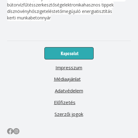
bútor
víz
fűtés
szerkesztőség
elektronika
hasznos tippek
dísznövény
hőszigetelés
tető
megújuló energia
tisztítás
kerti munka
beton
nyár
Kapcsolat
Impresszum
Médiaajánlat
Adatvédelem
Előfizetés
Szerzői jogok