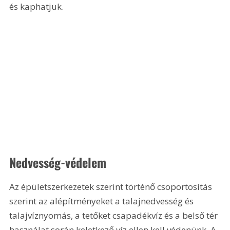
és kaphatjuk. 
Nedvesség-védelem
Az épületszerkezetek szerint történő csoportosítás 
szerint az alépítményeket a talajnedvesség és 
talajvíznyomás, a tetőket csapadékvíz és a belső tér 
használat során keletkező víz ellen kell védenünk. A 