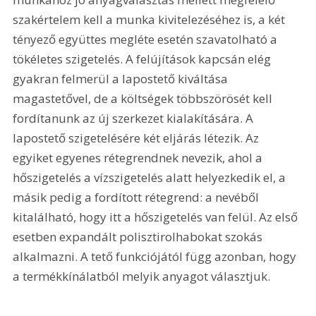
szakértelem kell a munka kivitelezéséhez is, a két 
tényező együttes megléte esetén szavatolható a 
tökéletes szigetelés. A felújítások kapcsán elég 
gyakran felmerül a lapostető kiváltása 
magastetővel, de a költségek többszörösét kell 
fordítanunk az új szerkezet kialakítására. A 
lapostető szigetelésére két eljárás létezik. Az 
egyiket egyenes rétegrendnek nevezik, ahol a 
hőszigetelés a vízszigetelés alatt helyezkedik el, a 
másik pedig a fordított rétegrend: a nevéből 
kitalálható, hogy itt a hőszigetelés van felül. Az első 
esetben expandált polisztirolhabokat szokás 
alkalmazni. A tető funkciójától függ azonban, hogy 
a termékkínálatból melyik anyagot választjuk.