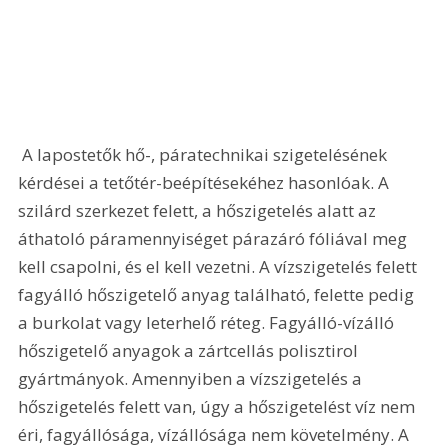
 A lapostetők hő-, páratechnikai szigetelésének 
kérdései a tetőtér-beépítésekéhez hasonlóak. A 
szilárd szerkezet felett, a hőszigetelés alatt az 
áthatoló páramennyiséget párazáró fóliával meg 
kell csapolni, és el kell vezetni. A vízszigetelés felett 
fagyálló hőszigetelő anyag található, felette pedig 
a burkolat vagy leterhelő réteg. Fagyálló-vízálló 
hőszigetelő anyagok a zártcellás polisztirol 
gyártmányok. Amennyiben a vízszigetelés a 
hőszigetelés felett van, úgy a hőszigetelést víz nem 
éri, fagyállósága, vízállósága nem követelmény. A 