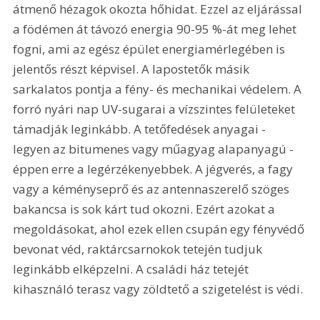
átmenő hézagok okozta hőhidat. Ezzel az eljárással 
a födémen át távozó energia 90-95 %-át meg lehet 
fogni, ami az egész épület energiamérlegében is 
jelentős részt képvisel. A lapostetők másik 
sarkalatos pontja a fény- és mechanikai védelem. A 
forró nyári nap UV-sugarai a vízszintes felületeket 
támadják leginkább. A tetőfedések anyagai - 
legyen az bitumenes vagy műagyag alapanyagú - 
éppen erre a legérzékenyebbek. A jégverés, a fagy 
vagy a kéményseprő és az antennaszerelő szöges 
bakancsa is sok kárt tud okozni. Ezért azokat a 
megoldásokat, ahol ezek ellen csupán egy fényvédő 
bevonat véd, raktárcsarnokok tetején tudjuk 
leginkább elképzelni. A családi ház tetejét 
kihasználó terasz vagy zöldtető a szigetelést is védi. 