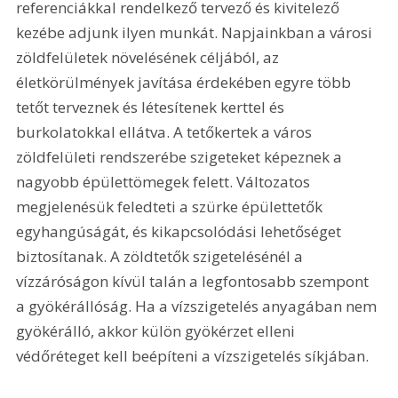
referenciákkal rendelkező tervező és kivitelező 
kezébe adjunk ilyen munkát. Napjainkban a városi 
zöldfelületek növelésének céljából, az 
életkörülmények javítása érdekében egyre több 
tetőt terveznek és létesítenek kerttel és 
burkolatokkal ellátva. A tetőkertek a város 
zöldfelületi rendszerébe szigeteket képeznek a 
nagyobb épülettömegek felett. Változatos 
megjelenésük feledteti a szürke épülettetők 
egyhangúságát, és kikapcsolódási lehetőséget 
biztosítanak. A zöldtetők szigetelésénél a 
vízzáróságon kívül talán a legfontosabb szempont 
a gyökérállóság. Ha a vízszigetelés anyagában nem 
gyökérálló, akkor külön gyökérzet elleni 
védőréteget kell beépíteni a vízszigetelés síkjában.