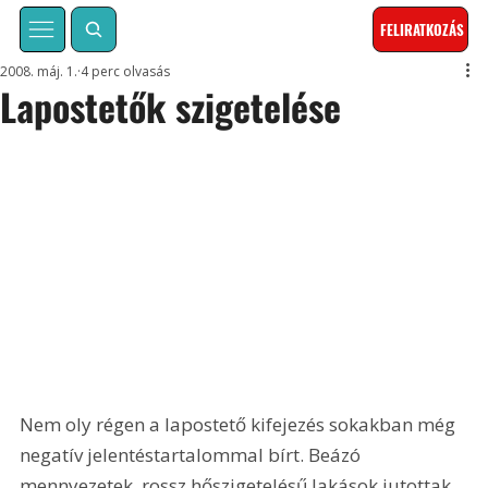
FELIRATKOZÁS
2008. máj. 1.
4 perc olvasás
Lapostetők szigetelése
Nem oly régen a lapostető kifejezés sokakban még 
negatív jelentéstartalommal bírt. Beázó 
mennyezetek, rossz hőszigetelésű lakások jutottak 