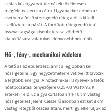
szálas kőzetgyapot-termékek tökéletesen 
megfelelnek erre a célra. Ugyanakkor ebben az 
esetben a felső vízszigetelő réteg alól is ki kell 
szellőztetni a párát. A fordított rétegrendű tető 
összvastagsága kisebb; terasz, zöldtető 
kialakítására valamivel előnyösebbnek tűnik.
Hő-, fény-, mechanikai védelem
A tető az az épületrész, amit a legjobban kell 
hőszigetelni. Egy négyzetméterre vetítve itt távozik 
a legtöbb energia. A hőtechnikai irányelvek a tetők 
hőátbocsátási tényezőjére 0,25-03 Watt/m2 K 
értéket ír elő. Ez a gyakorlatban 14-16 cm vastag 
hőszigetelést jelent. Célszerű azonban ezt két 8 cm 
vastag rétegből összeállítani, mert így elkerüljük az 