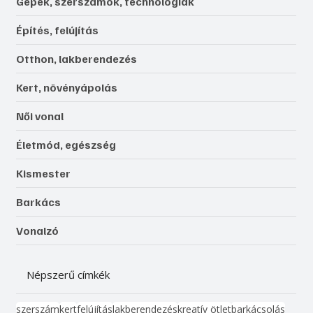
Gépek, szerszámok, technológiák
Építés, felújítás
Otthon, lakberendezés
Kert, növényápolás
Női vonal
Életmód, egészség
Kismester
Barkács
Vonalzó
Népszerű címkék
szerszám
kert
felújítás
lakberendezés
kreatív ötlet
barkácsolás