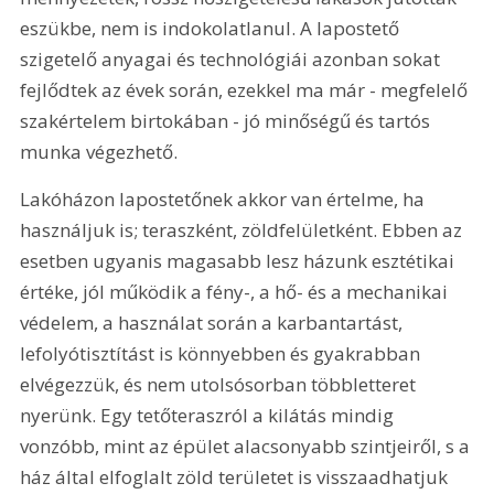
eszükbe, nem is indokolatlanul. A lapostető 
szigetelő anyagai és technológiái azonban sokat 
fejlődtek az évek során, ezekkel ma már - megfelelő 
szakértelem birtokában - jó minőségű és tartós 
munka végezhető.
Lakóházon lapostetőnek akkor van értelme, ha 
használjuk is; teraszként, zöldfelületként. Ebben az 
esetben ugyanis magasabb lesz házunk esztétikai 
értéke, jól működik a fény-, a hő- és a mechanikai 
védelem, a használat során a karbantartást, 
lefolyótisztítást is könnyebben és gyakrabban 
elvégezzük, és nem utolsósorban többletteret 
nyerünk. Egy tetőteraszról a kilátás mindig 
vonzóbb, mint az épület alacsonyabb szintjeiről, s a 
ház által elfoglalt zöld területet is visszaadhatjuk 