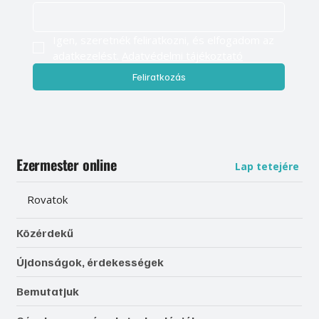
Igen, szeretnék feliratkozni, és elfogadom az 
adatkezelést. 
Adatvédelmi tájékoztató
Feliratkozás
Ezermester online
Lap tetejére
Rovatok
Közérdekű
Újdonságok, érdekességek
Bemutatjuk