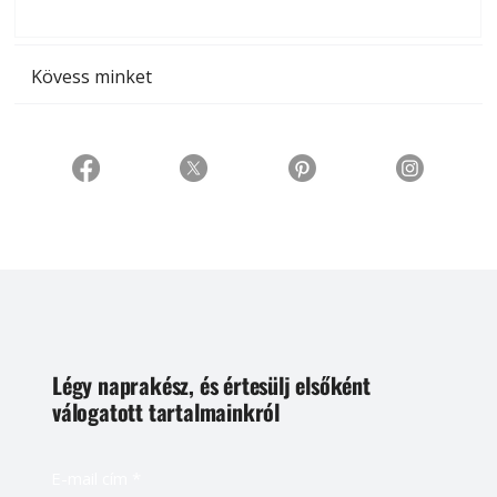
t
Kövess minket
Légy naprakész, és értesülj elsőként
válogatott tartalmainkról
E-mail cím
*