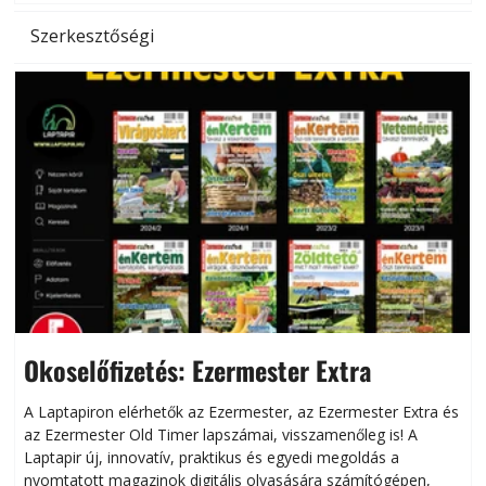
Szerkesztőségi
Okoselőfizetés: Ezermester Extra
A Laptapiron elérhetők az Ezermester, az Ezermester Extra és
az Ezermester Old Timer lapszámai, visszamenőleg is! A
Laptapir új, innovatív, praktikus és egyedi megoldás a
L
nyomtatott magazinok digitális olvasására számítógépen,