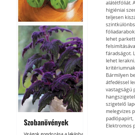
alátétfóliát
higiéniai sz
teljesen kis
szintkülönbs
fóliadarabok
lehet parkett
felsimításáv
fáradságot. L
lehet lerakni
kritériumnak 
Bármilyen be
átfedéssel le
vastagságú p
hangszigetelé
szigetelő lap
melegvizes p
padlópapírt, 
Szobanövények
Virágoskert: k
Elektromos p
teraszon, laká
Virágok gondozása a lakásban,