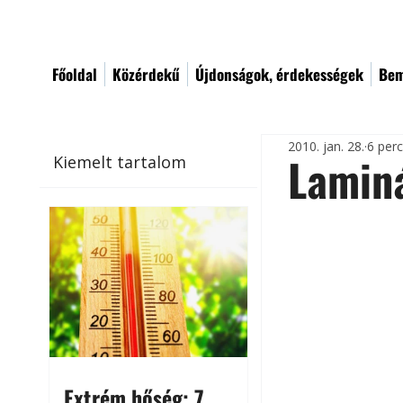
Főoldal
Közérdekű
Újdonságok, érdekességek
Bem
2010. jan. 28.
6 per
Laminá
Kiemelt tartalom
Extrém hőség: 7