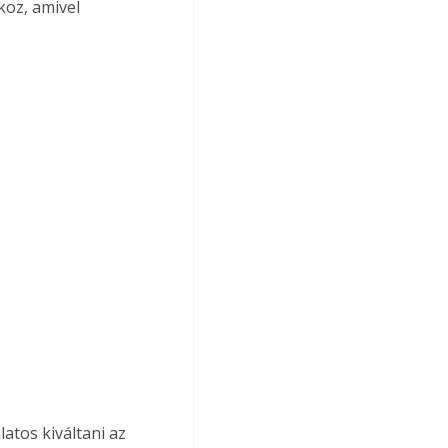
koz, amivel 
atos kiváltani az 