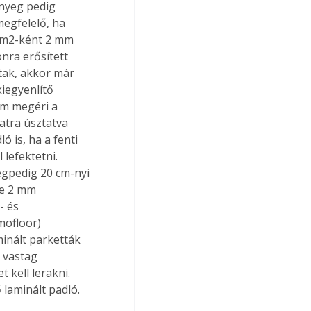
őnyeg pedig 
megfelelő, ha 
b m2-ként 2 mm 
ra erősített 
tak, akkor már 
kiegyenlítő 
ám megéri a 
atra úsztatva 
ó is, ha a fenti 
 lefektetni. 
égpedig 20 cm-nyi 
rre 2 mm 
- és 
mofloor) 
minált parketták 
 vastag 
 kell lerakni. 
 laminált padló.