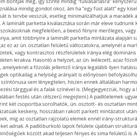
m bontják meg, így szinte mindig "túlvásárlásra" kényszerü
ználása mindig gondot okoz, ám ha "egy füst alatt" egy kise
sát is tervbe vesszük, esetleg minimalizálhatjuk a maradék 
 A laminált parketta kiválasztása során már eleve tudnunk k
 szokásoknak megfelelően, a beeső fényre merőleges, vagy at
ánya, amit többnyire a laminált parketta mintázata alapján s
az ez az ún. osztatlan felületű változatokra, amelynél a ma
ezetek, vagy kontrasztos részfelületek iránya elég domináns 
eten lerakva. Hasonló a helyzet, az ún. leélezett, azaz fózolt
 amelyeknél a fózolás jellemző iránya legalább ilyen hatással
gek optikailag a helyiség arányait is előnyösen befolyásolha
színtónusa sem lényegtelen, hiszen ennek általában harmoni
zési tárggyal és a falak színével is. (Megjegyezzük, hogy a 
alában festés után célszerű megejteni.) A padlóelemek ugyani
rint két csoportba sorolhatók, ún. osztott- és osztatlan min
ázatúak keskeny, hosszában rakott parkett mintázatot után
, míg az osztatlan rajzolatú elemek ennél irány-strukturá
eket adnak. A padlóburkoló lapok felülete újabban strukturál
inőségűek között akad teljesen fényes és sima felületű is. 