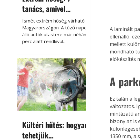
tanács, amivel
megóvhatjuk
Ismét extrém hőség várható
autónkat a nyári
Magyarországon. A tűző napon
A laminált p
álló autók utastere már néhány
ellenálló, ez
károktól
perc alatt rendkívül
mellett külö
felmelegszik, és rövid időn belül
mondható túl
akár a 60-70 °C-ot is
előkészítés 
megközelítheti. Ez nemcsak a
beszállást teszi kellemetlenné,
hanem az autó állapotára és a
A park
benne hagyott tárgyakra is
káros hatással lehet. Néhány
egyszerű óvintézkedéssel
Ez talán a l
azonban jelentősen
változatos. 
csökkenthetjük a hőség káros
mintázatú an
hatásait.
bizony az is 
Kültéri hűtés: hogyan
különlegeseb
tehetjük
1350 mm, a s