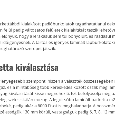
arkettákból kialakított padlóburkolatok tagadhatatlanul dekor
en felül pedig változatos felületek kialakítását teszik lehető
n előnyük, hogy a lerakásuk sem túl bonyolult, és ráadásul 
 időigényesnek. A tartós és igényes laminált lapburkolatok
meghatározó szerepet játszik.
etta kiválasztása
eglényegesebb szempont, hiszen a választék összességében 
Igaz, ez a mintabőség több kereskedés között oszlik meg, am
yag kiválasztását kissé megnehezíti. Ezt befolyásolja még az 
elég széles skálán mozog. A legolcsóbb laminált parketta m2-
beké, pedig akár a 6000 Ft-ot is meghaladhatja. A hosszmér
zélességük 130 mm körüli, vastagságuk pedig 6, 7, 8, 12 mm 