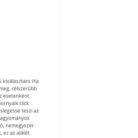
meg, célszerűbb 
z esetenként 
ornyaik click 
slegessé teszi az 
 hagyományos 
só, nemegyszer 
 ez az alátét 