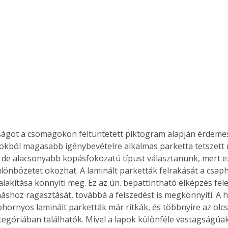
. A
megoldás,
kokból magasabb igénybevételre alkalmas parketta tetszett 
 de alacsonyabb kopásfokozatú típust választanunk, mert e
ülönbözetet okozhat. A laminált parketták felrakását a csaph
lakítása könnyíti meg. Ez az ún. bepattintható élképzés fele
shoz ragasztását, továbbá a felszedést is megkönnyíti. A
hornyos laminált parketták már ritkák, és többnyire az olc
tegóriában találhatók. Mivel a lapok különféle vastagságúak,