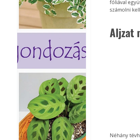
fóliával együ
számolni kel
Aljzat 
Néhány tévhi