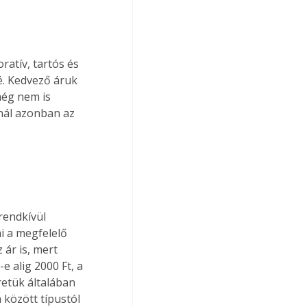
atív, tartós és 
vé. Kedvező áruk 
még nem is 
nál azonban az 
rendkívül 
i a megfelelő 
ár is, mert 
e alig 2000 Ft, a 
etük általában 
között típustól 