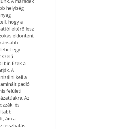
lünk. A maradék 
bb helyiség 
anyag 
ell, hogy a 
tól eltérő lesz 
zokás eldönteni. 
rkánsabb 
lehet egy 
 szélű 
 bír. Ezek a 
tják. A 
zálni kell a 
laminált padló 
s felületi 
tázatúakra. Az 
ozzák, és 
ltabb 
t, ám a 
Az összhatás 