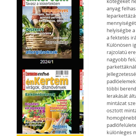
kötegeket ne
anyag felhas
leparkettázá
mennyiségét.
helyiségbe a
a fektetés ir
Különösen ig
rajzolatú er
nagyobb felül
parkettáknál,
jellegzetessé
padlóelemek 
többi berende
lerakását ált
mintázat sze
osztott mint
homogénebbek
padlófelület
különleges m