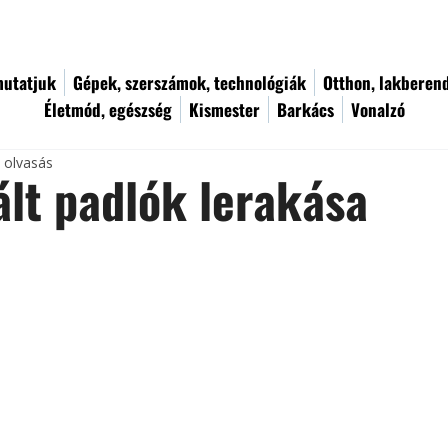
utatjuk
Gépek, szerszámok, technológiák
Otthon, lakberen
Életmód, egészség
Kismester
Barkács
Vonalzó
c olvasás
lt padlók lerakása