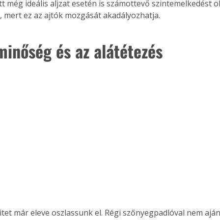
tt még ideális aljzat esetén is számottevő szintemelkedést o
l, mert ez az ajtók mozgását akadályozhatja.
minőség és az alátétezés 
tet már eleve oszlassunk el. Régi szőnyegpadlóval nem ajánl