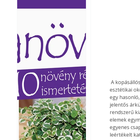
Ezermester lapszámai. A
Ezermester lapszámai
Laptapir kényelmes megoldás,
Laptapir kényelmes 
mert: – t
mert: – t
 A kopásállóságot a csomagokon feltüntetett piktogram alapján érdemes kiválasztani. Ha 
esztétikai o
egy hasonló,
jelentős árk
rendszerű kia
elemek egymá
egyenes csap
leértékelt ka