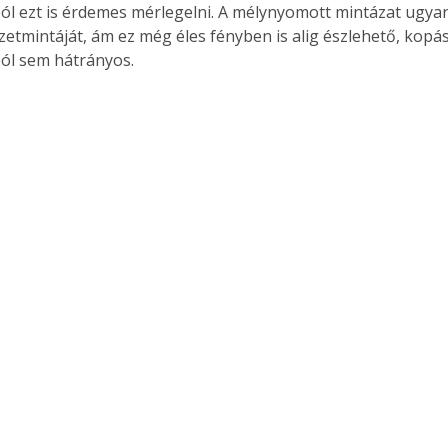
l ezt is érdemes mérlegelni. A mélynyomott mintázat ugyan
zetmintáját, ám ez még éles fényben is alig észlehető, kopás
ól sem hátrányos.
Együtt jobban megéri!
Bővebb információ itt!
k az
Együtt jobban megéri! A
mester
könyvek tetszőleges
er Old
párosítással kedvezményes
áron, 0 Ft postaköltséggel
ptapir új,
megrendelhetők!
és egyedi
tt
lvasására
elefonon
nyelmesen
ben vagy
t is
. Bárhol,
ön élve
ashatók az