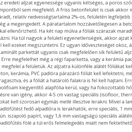
. Az eredeti aljzat egyenessége ugyanis kétséges, a poros sz
empontból sem megfelelő. A friss betonfelület is csak akkor 
záradt, relatív nedvességtartalma 2%-os, felületén legfeljeb
ég a megengedett. A páratartalom hozzávetőlegesen a beton
kal ellenőrizhető. Ha két nap múlva a fóliák szárazak marad
ázni. Ha túl nagyok a felületi egyenetlenségek, akkor ajzat 
al kell ezeket megszüntetni. Ez ugyan időveszteséget okoz, 
aminált parkettát ugyanis csak megfelelően sík felületű aljz
. Erre megfelelhet még a régi faparketta, vagy a kerámia padl
megfelel a felületük. Az aljzatra különféle alátét fóliákat kell
ton, kerámia, PVC padlóra párazáró fóliát kell lefektetni, m
ragasztva, és a fóliát a határoló falakra is fel kell hajtani. E
olifoam kiegyenlítő alapfólia kerül, vagy ha fokozottabb hő
sre van igény, akkor 4-5 cm vastag speciális (isofloor, ther
okat kell szorosan egymás mellé illesztve lerakni. Mivel a la
adlófűtést fedő alpadlóra is lerakhatók, erre speciális, 1 mm
ún. iszapoló papírt, vagy 1,6 mm vastagságú speciális alátétet
ertben,
Gyógyító növények: a
adlófűtés fölé a túl erős felmelegedés miatt nem fektethető
sban
természet kincsei az