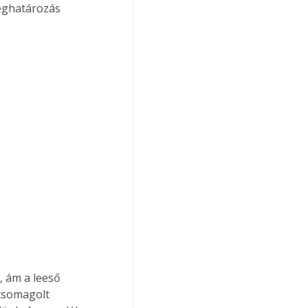
eghatározás 
csomagolt 