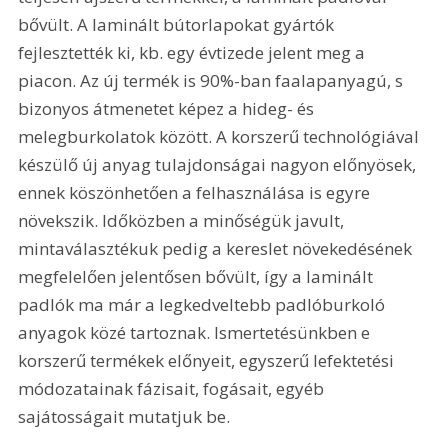
bővült. A laminált bútorlapokat gyártók 
fejlesztették ki, kb. egy évtizede jelent meg a 
piacon. Az új termék is 90%-ban faalapanyagú, s 
bizonyos átmenetet képez a hideg- és 
melegburkolatok között. A korszerű technológiával 
készülő új anyag tulajdonságai nagyon előnyösek, 
ennek köszönhetően a felhasználása is egyre 
növekszik. Időközben a minőségük javult, 
mintaválasztékuk pedig a kereslet növekedésének 
megfelelően jelentősen bővült, így a laminált 
padlók ma már a legkedveltebb padlóburkoló 
anyagok közé tartoznak. Ismertetésünkben e 
korszerű termékek előnyeit, egyszerű lefektetési 
módozatainak fázisait, fogásait, egyéb 
sajátosságait mutatjuk be.