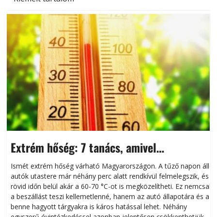
Extrém hőség: 7 tanács, amivel
megóvhatjuk autónkat a nyári károktól
Ismét extrém hőség várható Magyarországon. A tűző napon álló
autók utastere már néhány perc alatt rendkívül felmelegszik, és
rövid időn belül akár a 60-70 °C-ot is megközelítheti. Ez nemcsak
n
a beszállást teszi kellemetlenné, hanem az autó állapotára és a
benne hagyott tárgyakra is káros hatással lehet. Néhány
egyszerű óvintézkedéssel azonban jelentősen csökkenthetjük a