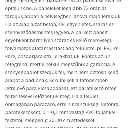
hogy mindegyik hibátlan-e. Hibás panelt sehová ne 
építsünk be. A paneleket legalább 72 órán át 
tároljuk abban a helyiségben, ahová majd lerakjuk. 
Ha az alap ajzat beton, sík, egyenletes, száraz és 
szennyeződésmentes legyen. A parkett panelt 
egyébként bármilyen száraz és kellő merevségű, 
folyamatos alátámasztást adó felületre, pl. PVC-re, 
kőre, pozdorjára stb. lerakhatjuk. Fontos az ún. 
rétegrend, mert e nélkül megszűnik a garancia. A 
szőnyegpadlót szedjük fel, mert nem biztosít kellő 
alapot a padlónak. Kerülni kell a fafödémben 
létrejövő pára kicsapódását, ezt párafékező réteg 
felterítésével előzhetjük meg. Ha a felület 
önmagában párazáró, erre nincs szükség. Betonra, 
párafékezőként, 0,1-0,3 mm vastag PVC-fóliát kell 
fektetni, mégpedig 20-30 cm átfedéssel. 