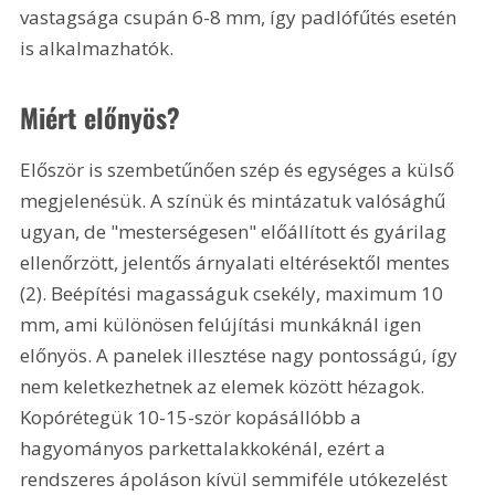
vastagsága csupán 6-8 mm, így padlófűtés esetén 
is alkalmazhatók. 
Miért előnyös?
Először is szembetűnően szép és egységes a külső 
megjelenésük. A színük és mintázatuk valósághű 
ugyan, de "mesterségesen" előállított és gyárilag 
ellenőrzött, jelentős árnyalati eltérésektől mentes 
(2). Beépítési magasságuk csekély, maximum 10 
mm, ami különösen felújítási munkáknál igen 
előnyös. A panelek illesztése nagy pontosságú, így 
nem keletkezhetnek az elemek között hézagok. 
Kopórétegük 10-15-ször kopásállóbb a 
hagyományos parkettalakkokénál, ezért a 
rendszeres ápoláson kívül semmiféle utókezelést 