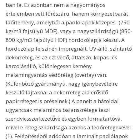
ban fa. Ez azonban nem a hagyományos 
értelemben vett fűrészáru, hanem környezetbarát 
faőrlemény, amelyből a padlólapok közepes- (750 
kg/m3 fajsúlyú MDF), vagy a nagyszilárdságú (850-
890 kg/m3 fajsúlyú HDF) hordozólapja készül. A 
hordozólap felszínén impregnált, UV-álló, színtartó 
dekorréteg, és az ezt védő, átlátszó, kopás- és 
karcolásálló, különlegesen kemény 
melamingyantás védőréteg (overlay) van. 
(Különböző gyártmányú, nagy igénybevételre 
készülő fajtáknál a dekorréteg alá erősítő 
papírréteget is préselnek.) A panelt a hátoldal 
ugyancsak melaminos balanszrétege teszi 
szendvicsszerkezetűvé és egyben formatartóvá, 
mivel e réteg szilárdsága azonos a fedőrétegekével 
(1). Felépítéséből adódóan a laminált padlólapok 