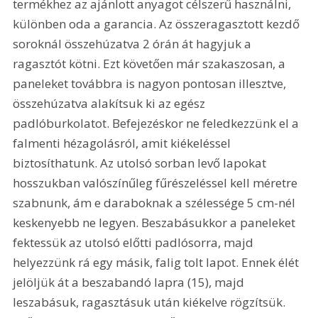
termékhez az ajánlott anyagot célszerű használni, 
különben oda a garancia. Az összeragasztott kezdő 
soroknál összehúzatva 2 órán át hagyjuk a 
ragasztót kötni. Ezt követően már szakaszosan, a 
paneleket továbbra is nagyon pontosan illesztve, 
összehúzatva alakítsuk ki az egész 
padlóburkolatot. Befejezéskor ne feledkezzünk el a 
falmenti hézagolásról, amit kiékeléssel 
biztosíthatunk. Az utolsó sorban levő lapokat 
hosszukban valószínűleg fűrészeléssel kell méretre 
szabnunk, ám e daraboknak a szélessége 5 cm-nél 
keskenyebb ne legyen. Beszabásukkor a paneleket 
fektessük az utolsó előtti padlósorra, majd 
helyezzünk rá egy másik, falig tolt lapot. Ennek élét 
jelöljük át a beszabandó lapra (15), majd 
leszabásuk, ragasztásuk után kiékelve rögzítsük. 