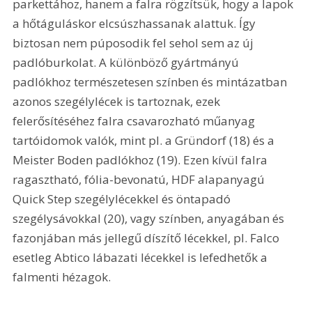
parkettához, hanem a falra rögzítsük, hogy a lapok 
a hőtáguláskor elcsúszhassanak alattuk. Így 
biztosan nem púposodik fel sehol sem az új 
padlóburkolat. A különböző gyártmányú 
padlókhoz természetesen színben és mintázatban 
azonos szegélylécek is tartoznak, ezek 
felerősítéséhez falra csavarozható műanyag 
tartóidomok valók, mint pl. a Gründorf (18) és a 
Meister Boden padlókhoz (19). Ezen kívül falra 
ragasztható, fólia-bevonatú, HDF alapanyagú 
Quick Step szegélylécekkel és öntapadó 
szegélysávokkal (20), vagy színben, anyagában és 
fazonjában más jellegű díszítő lécekkel, pl. Falco 
esetleg Abtico lábazati lécekkel is lefedhetők a 
falmenti hézagok. 