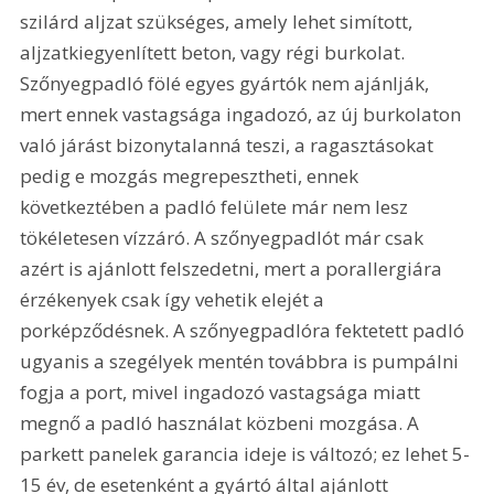
szilárd aljzat szükséges, amely lehet simított, 
aljzatkiegyenlített beton, vagy régi burkolat. 
Szőnyegpadló fölé egyes gyártók nem ajánlják, 
mert ennek vastagsága ingadozó, az új burkolaton 
való járást bizonytalanná teszi, a ragasztásokat 
pedig e mozgás megrepesztheti, ennek 
következtében a padló felülete már nem lesz 
tökéletesen vízzáró. A szőnyegpadlót már csak 
azért is ajánlott felszedetni, mert a porallergiára 
érzékenyek csak így vehetik elejét a 
porképződésnek. A szőnyegpadlóra fektetett padló 
ugyanis a szegélyek mentén továbbra is pumpálni 
fogja a port, mivel ingadozó vastagsága miatt 
megnő a padló használat közbeni mozgása. A 
parkett panelek garancia ideje is változó; ez lehet 5-
15 év, de esetenként a gyártó által ajánlott 