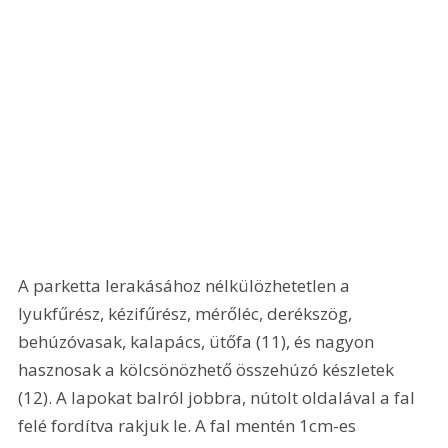
A parketta lerakásához nélkülözhetetlen a 
lyukfűrész, kézifűrész, mérőléc, derékszög, 
behúzóvasak, kalapács, ütőfa (11), és nagyon 
hasznosak a kölcsönözhető összehúzó készletek 
(12). A lapokat balról jobbra, nútolt oldalával a fal 
felé fordítva rakjuk le. A fal mentén 1cm-es 