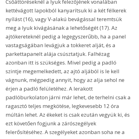
Csőáttöréseknél a lyuk felezőjének vonalában 
kettévágott lapokból kanyarítsuk ki a két félkerek 
nyílást (16), vagy V-alakú bevágással teremtsük 
meg a lyuk kivágásának a lehetőségét (17). Az 
ajtókereteknél pedig a legegyszerűbb, ha a panel 
vastagságában levágjuk a tokkeret alját, és a 
parkettapanelt alája csúsztatjuk. Falhézag 
azonban itt is szükséges. Mivel pedig a padló 
szintje megemelkedett, az ajtó aljából is le kell 
vágnunk, mégpedig annyit, hogy az alja sehol ne 
érjen a padló felületéhez. A lerakott 
padlóburkolaton járni már lehet, de terhelni csak a 
ragasztó teljes megkötése, legkevesebb 12 óra 
múltán lehet. Az ékeket is csak ezután vegyük ki, és 
ezt követően fogjunk a zárószegélyek 
felerősítéséhez. A szegélyeket azonban soha ne a 