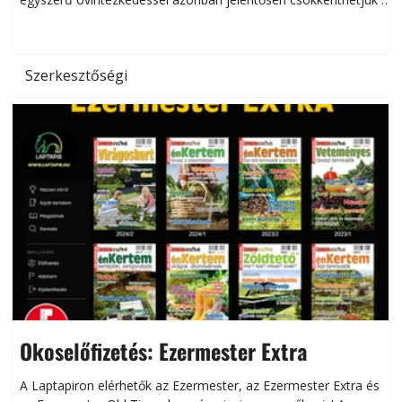
hőség káros hatásait.
l
Szerkesztőségi
Okoselőfizetés: Ezermester Extra
A Laptapiron elérhetők az Ezermester, az Ezermester Extra és