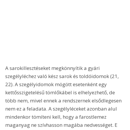
A sarokillesztéseket megkönnyítik a gyári 
szegélyléchez való kész sarok és toldóidomok (21, 
22). A szegélyidomok mögött esetenként egy 
kettősszigetelésű tömlőkábel is elhelyezhető, de 
több nem, mivel ennek a rendszernek elsődlegesen 
nem ez a feladata. A szegélyléceket azonban alul 
mindenkor tömíteni kell, hogy a farostlemez 
maganyag ne szívhasson magába nedvességet. E 