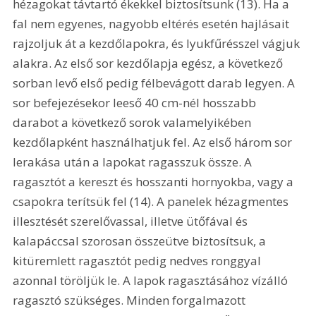
hézagokat távtartó ékekkel biztosítsunk (13). Ha a 
fal nem egyenes, nagyobb eltérés esetén hajlásait 
rajzoljuk át a kezdőlapokra, és lyukfűrésszel vágjuk 
alakra. Az első sor kezdőlapja egész, a következő 
sorban levő első pedig félbevágott darab legyen. A 
sor befejezésekor leeső 40 cm-nél hosszabb 
darabot a következő sorok valamelyikében 
kezdőlapként használhatjuk fel. Az első három sor 
lerakása után a lapokat ragasszuk össze. A 
ragasztót a kereszt és hosszanti hornyokba, vagy a 
csapokra terítsük fel (14). A panelek hézagmentes 
illesztését szerelővassal, illetve ütőfával és 
kalapáccsal szorosan összeütve biztosítsuk, a 
kitüremlett ragasztót pedig nedves ronggyal 
azonnal töröljük le. A lapok ragasztásához vízálló 
ragasztó szükséges. Minden forgalmazott 