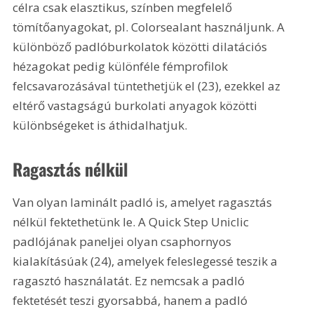
célra csak elasztikus, színben megfelelő 
tömítőanyagokat, pl. Colorsealant használjunk. A 
különböző padlóburkolatok közötti dilatációs 
hézagokat pedig különféle fémprofilok 
felcsavarozásával tüntethetjük el (23), ezekkel az 
eltérő vastagságú burkolati anyagok közötti 
különbségeket is áthidalhatjuk.
Ragasztás nélkül
Van olyan laminált padló is, amelyet ragasztás 
nélkül fektethetünk le. A Quick Step Uniclic 
padlójának paneljei olyan csaphornyos 
kialakításúak (24), amelyek feleslegessé teszik a 
ragasztó használatát. Ez nemcsak a padló 
fektetését teszi gyorsabbá, hanem a padló 