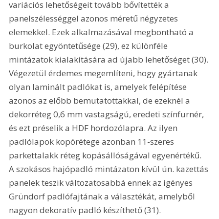
variációs lehetőségeit tovább bővítették a 
panelszélességgel azonos méretű négyzetes 
elemekkel. Ezek alkalmazásával megbontható a 
burkolat egyöntetűsége (29), ez különféle 
mintázatok kialakítására ad újabb lehetőséget (30). 
Végezetül érdemes megemlíteni, hogy gyártanak 
olyan laminált padlókat is, amelyek felépítése 
azonos az előbb bemutatottakkal, de ezeknél a 
dekorréteg 0,6 mm vastagságú, eredeti színfurnér, 
és ezt préselik a HDF hordozólapra. Az ilyen 
padlólapok kopórétege azonban 11-szeres 
parkettalakk réteg kopásállóságával egyenértékű. 
A szokásos hajópadló mintázaton kívül ún. kazettás 
panelek teszik változatosabbá ennek az igényes 
Gründorf padlófajtának a választékát, amelyből 
nagyon dekoratív padló készíthető (31).