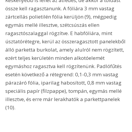
Keskenyebb is lehet az átfedés, de akkor a toldást 
össze kell ragasztanunk. A fóliára 3 mm vastag 
zártcellás polietilén fólia kerüljön (9), mégpedig 
egymás mellé illesztve, szétcsúszás ellen 
ragasztószalaggal rögzítve. E habfóliára, mint 
úsztatórétegre, kerül az összeragasztott panelekből 
álló parketta burkolat, amely alulról nem rögzített, 
ezért teljes kerületén minden alkotóelemét 
egymáshoz ragasztva kell rögzítenünk. Padlófűtés 
esetén következő a rétegrend: 0,1-0,3 mm vastag 
párazáró fólia, iparilag habosított, 0,8 mm vastag 
speciális papír (filzpappe), tompán, egymás mellé 
illesztve, és erre már lerakhatók a parkettpanelek 
(10). 