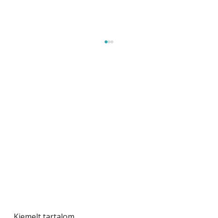
Beton járdalap készítése és lerakása – gyári
és saját készítésű megoldások
Kiemelt tartalom