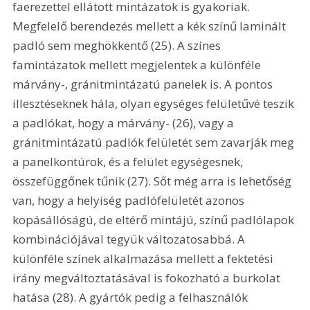
faerezettel ellátott mintázatok is gyakoriak. 
Megfelelő berendezés mellett a kék színű laminált 
padló sem meghökkentő (25). A színes 
famintázatok mellett megjelentek a különféle 
márvány-, gránitmintázatú panelek is. A pontos 
illesztéseknek hála, olyan egységes felületűvé teszik 
a padlókat, hogy a márvány- (26), vagy a 
gránitmintázatú padlók felületét sem zavarják meg 
a panelkontúrok, és a felület egységesnek, 
összefüggőnek tűnik (27). Sőt még arra is lehetőség 
van, hogy a helyiség padlófelületét azonos 
kopásállóságú, de eltérő mintájú, színű padlólapok 
kombinációjával tegyük változatosabbá. A 
különféle színek alkalmazása mellett a fektetési 
irány megváltoztatásával is fokozható a burkolat 
hatása (28). A gyártók pedig a felhasználók 