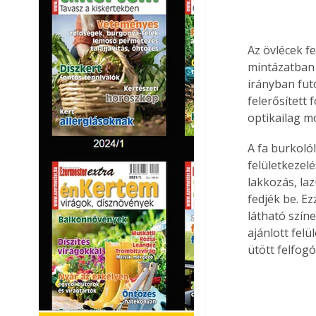
Az övlécek f
mintázatban 
irányban fut
felerősített
optikailag m
A fa burkolól
felületkezel
lakkozás, la
fedjék be. E
látható szín
ajánlott fel
ütött felfogó