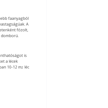
sebb faanyagból 
 vastagságúak. A 
etenként fózolt, 
n domború.
nthatóságot is 
et a lécek 
ában 10-12 m
 léc 
2