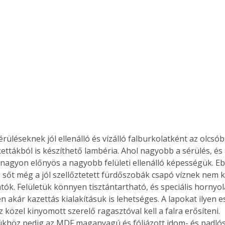
érüléseknek jól ellenálló és vízálló falburkolatként az olcsó
kettákból is készíthető lambéria. Ahol nagyobb a sérülés, é
t nagyon előnyös a nagyobb felületi ellenálló képességük. E
sőt még a jól szellőztetett fürdőszobák csapó víznek nem kite
atók. Felületük könnyen tisztántartható, és speciális hornyo
 akár kazettás kialakításuk is lehetséges. A lapokat ilyen e
közel kinyomott szerelő ragasztóval kell a falra erősíteni. 
khöz pedig az MDF maganyagú és fóliázott idom- és padlós