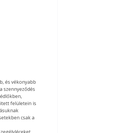
bb, és vékonyabb 
s a szennyeződés 
bédlőkben, 
tt felületein is 
lásuknak 
setekben csak a 
zegélyléceket 