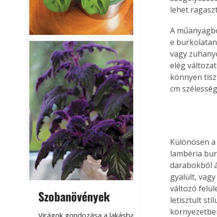
lehet ragasz
A műanyagból
e burkolatan
vagy zuhanyo
elég változat
könnyen tisz
cm szélességi
Különösen a 
lambéria burk
darabokból ál
gyalult, vag
változó felü
Szobanövények
Virágoskert: k
letisztult s
teraszon, laká
környezetben
Virágok gondozása a lakásban,