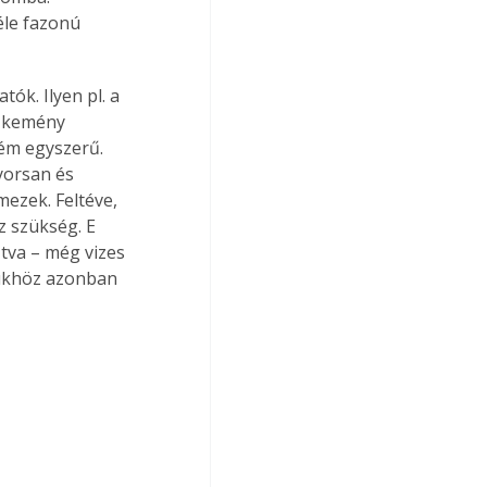
le fazonú 
ók. Ilyen pl. a 
ű kemény 
rém egyszerű. 
yorsan és 
ezek. Feltéve, 
z szükség. E 
tva – még vizes 
sükhöz azonban 