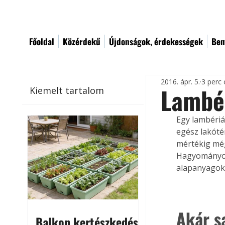
Főoldal
Közérdekű
Újdonságok, érdekességek
Bem
2016. ápr. 5.
3 perc 
Lambé
Kiemelt tartalom
Egy lambériá
egész lakótér
mértékig még 
Hagyományos
alapanyagok 
Akár sa
Balkon kertészkedés