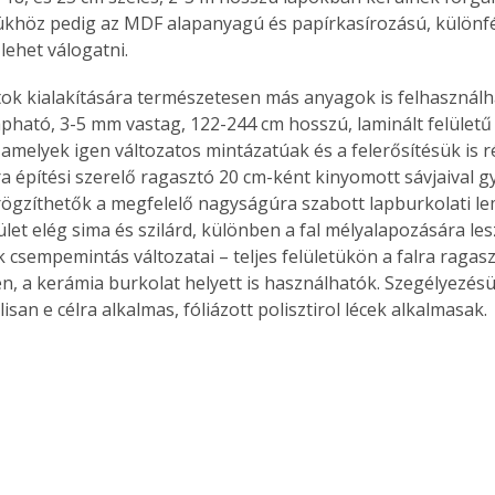
khöz pedig az MDF alapanyagú és papírkasírozású, különfé
. A
megoldás,
lehet válogatni. 
tok kialakítására természetesen más anyagok is felhasználhat
pható, 3-5 mm vastag, 122-244 cm hosszú, laminált felület
 amelyek igen változatos mintázatúak és a felerősítésük is 
ra építési szerelő ragasztó 20 cm-ként kinyomott sávjaival g
lrögzíthetők a megfelelő nagyságúra szabott lapburkolati lem
ület elég sima és szilárd, különben a fal mélyalapozására les
 csempemintás változatai – teljes felületükön a falra ragasz
n, a kerámia burkolat helyett is használhatók. Szegélyezé
lisan e célra alkalmas, fóliázott polisztirol lécek alkalmasak.