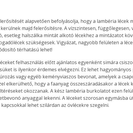
elerősítését alapvetően befolyásolja, hogy a lambéria lécek m
kerülnek majd felerősítésre. A vízszintesen, függőlegesen, 
ó, esetleg halszálka mintát alkotó lécekhez a mintázatot kö
 fogadólécek szükségesek. Vigyázat, nagyobb felületen a léce
ódosító térhatású lehet!
éceket felhasználás előtt ajánlatos egyenként simára csiszol
ésüket is ilyenkor érdemes elvégezni. Ez lehet hagyományos 
zúrozás vagy egyéb keményviaszos bevonat, amelyek a csapok
zzel elkerülhető, hogy a faanyag összeszáradásakor a lécek 
eltéréseket okozzanak. A kész lambéria burkolatot ezen felül
ületbevonó anyaggal lekenni. A léceket szorosan egymásba ü
 kapcsokkal lehet szilárdan az övlécekre szegelni.