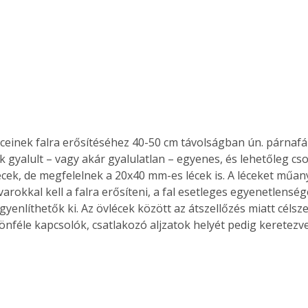
éceinek falra erősítéséhez 40-50 cm távolságban ún. párnaf
k gyalult – vagy akár gyalulatlan – egyenes, és lehetőleg 
cek, de megfelelnek a 20x40 mm-es lécek is. A léceket műa
varokkal kell a falra erősíteni, a fal esetleges egyenetlenség
gyenlíthetők ki. Az övlécek között az átszellőzés miatt céls
lönféle kapcsolók, csatlakozó aljzatok helyét pedig keretezv