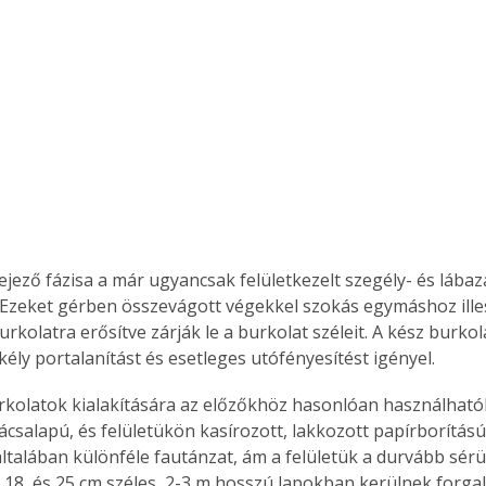
Együtt jobban megéri!
Bővebb információ itt!
k az
Együtt jobban megéri! A
mester
könyvek tetszőleges
er Old
párosítással kedvezményes
áron, 0 Ft postaköltséggel
ptapir új,
megrendelhetők!
és egyedi
jező fázisa a már ugyancsak felületkezelt szegély- és lábaza
tt
. Ezeket gérben összevágott végekkel szokás egymáshoz illes
lvasására
rkolatra erősítve zárják le a burkolat széleit. A kész burko
elefonon
ély portalanítást és esetleges utófényesítést igényel.
nyelmesen
ben vagy
kolatok kialakítására az előzőkhöz hasonlóan használható
t is
ácsalapú, és felületükön kasírozott, lakkozott papírborítású 
. Bárhol,
ltalában különféle fautánzat, ám a felületük a durvább sérü
ön élve
, 18, és 25 cm széles, 2-3 m hosszú lapokban kerülnek forga
ashatók az