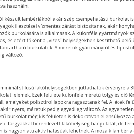
tva használni.
 készült lambériákból akár szép csempehatású burkolat is 
yagok illesztései vízmentes zárást biztosítanak, akár konyh
zók burkolására is alkalmasak. A különféle gyártmányok sz
os, és ezért főként a „vizes” helyiségekben készíthető belől
tántartható burkolatok. A méretük gyártmánytól és típustó
g változó. 
minimál stílusú lakóhelyiségekben juttathatók érvényre a 3
olati elemek. Ezek felülete különféle méretű tölgy és dió lé
l, amelyeket polisztirol lapokra ragasztanak fel. A lécek felü
y akár nyers, méretük pedig egyedileg változó. Az egyenetle
letű burkolat még kis felületen is dekoratívan ellensúlyozza
ertben,
Gyógyító növények: a
tílusú tárgyakkal berendezett lakóhelyiség hangulatát, de te
sban
természet kincsei az
 is nagyon attraktív hatásúak lehetnek. A mozaik lambéria 