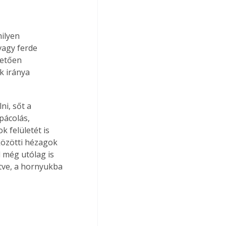
ilyen 
vagy ferde 
vetően 
k iránya 
ni, sőt a 
pácolás, 
 felületét is 
közötti hézagok 
 még utólag is 
tve, a hornyukba 