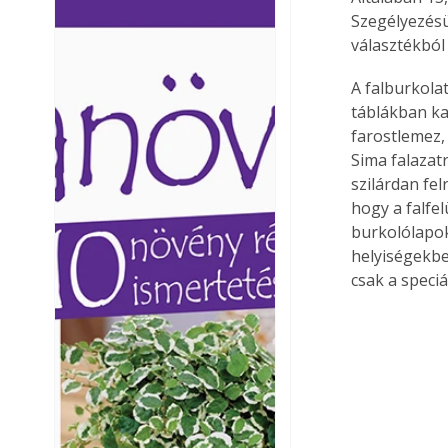
Szegélyezésü
Ezermester lapszámai. A
Ezermester lapszámai
Laptapir kényelmes megoldás,
Laptapir kényelmes 
választékból 
mert: – t
mert: – t
A falburkola
táblákban ka
farostlemez,
Sima falazat
szilárdan fe
hogy a falfel
burkolólapok
helyiségekbe
csak a speciá