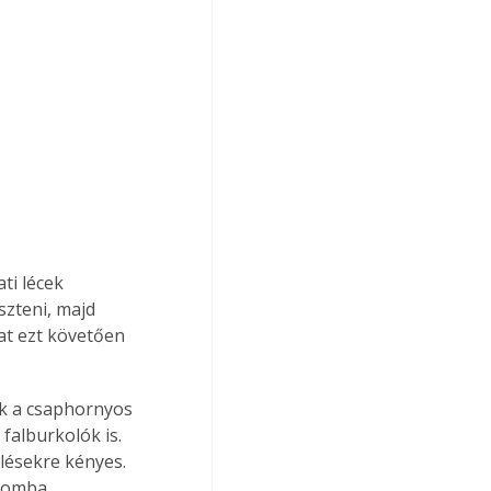
ti lécek 
zteni, majd 
lat ezt követően 
k a csaphornyos 
falburkolók is. 
lésekre kényes. 
lomba. 