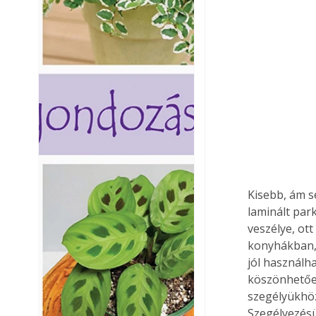
Kisebb, ám s
laminált par
veszélye, ot
konyhákban, 
jól használh
köszönhetően
szegélyükhöz 
Szegélyezésü