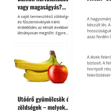
vagy magaságyás?
Helytakarékos
A saját termesztésű zöldségek
A hagyományo
kertészkedés
és fűszernövények iránti
készült léc.
érdeklődés az elmúlt években
hosszúságuk 
látványosan megnőtt. Egyre
azaz ferdén 
többen szeretnék tudni, honnan
származik az élelmiszer az
asztalukra, miközben a
kertészkedés sokak számára
A lécek fele
kikapcsolódást és feltöltődést
biztosít. A 
is jelent.
hornyolt rés
felerősítésér
Utóérő gyümölcsök és
zöldségek – melyek