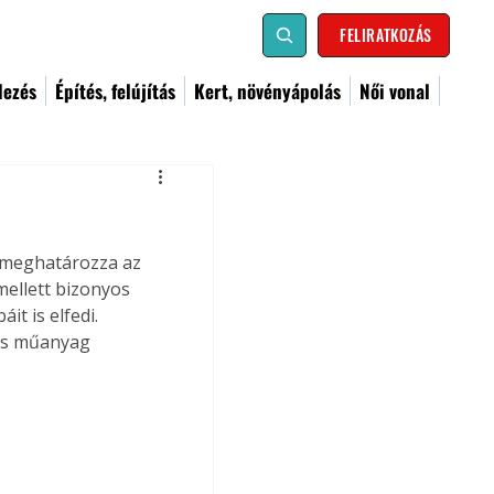
FELIRATKOZÁS
dezés
Építés, felújítás
Kert, növényápolás
Női vonal
, meghatározza az 
mellett bizonyos 
t is elfedi. 
és műanyag 