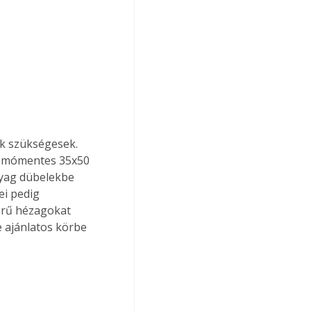
ák szükségesek. 
csomómentes 35x50 
nyag dübelekbe 
ei pedig 
zerű hézagokat 
e ajánlatos körbe 