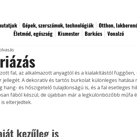
utatjuk
Gépek, szerszámok, technológiák
Otthon, lakberen
Életmód, egészség
Kismester
Barkács
Vonalzó
olvasás
riázás
zott fal, az alkalmazott anyagtól és a kialakítástól függően
 jellegét. A dekoratív és tartós burkolat különleges hatása 
hang- és hőszigetelő tulajdonságú is, és a fal esetleges hibái
an fából készül, de újabban már a legkülönbözőbb műfa 
is elterjedtek.
ját kezűleg is