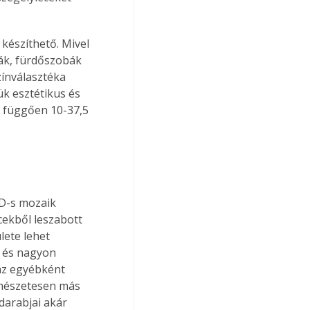
készíthető. Mivel 
ák, fürdőszobák 
ínválasztéka 
ük esztétikus és 
l függően 10-37,5 
D-s mozaik 
cekből leszabott 
lete lehet 
n és nagyon 
 az egyébként 
rmészetesen más 
darabjai akár 