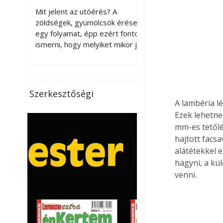
érnek tovább leszedés
Mit jelent az utóérés? A
után?
zöldségek, gyümölcsök érése
egy folyamat, épp ezért fontos
ismerni, hogy melyiket mikor jó
leszedni. Meg kell különböztetni
a gazdasági és a biológiai
érettséget. Például a
paradicsomot sokszor
Szerkesztőségi
gazdasági érettségben, azaz
A lambéria l
félig éretten szedik le, ezután
Ezek lehetne
utaztatják hosszan, és még
mm-es tetőlé
pulton tartható kell legyen.
hajtott facsa
Utóérik eközben, de nem lesz
alátétekkel e
olyan ízű, mint amit a saját
hagyni, a kü
kertünkben, biológiai
venni.
érettségben szedünk le. Teljes
érettségben szedve nem
tárolható h