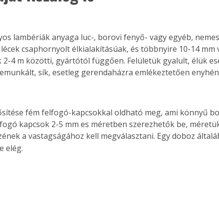
s lambériák anyaga luc-, borovi fenyő- vagy egyéb, neme
 A lécek csaphornyolt élkialakításúak, és többnyire 10-14 mm
2-4 m közötti, gyártótól függően. Felületük gyalult, élük es
lemunkált, sík, esetleg gerendaházra emlékeztetően enyhé
rősítése fém felfogó-kapcsokkal oldható meg, ami könnyű bo
felfogó kapcsok 2-5 mm es méretben szerezhetők be, méretük
zének a vastagságához kell megválasztani. Egy doboz által
e elég.