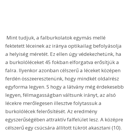
 Mint tudjuk, a falburkolatok egymás mellé 
fektetett léceinek az iránya optikailag befolyásolja 
a helyiség méretét. Ez ellen úgy védekezhetünk, ha 
a burkolóléceket 45 fokban elforgatva erősítjük a 
falra. Ilyenkor azonban célszerű a léceket középen 
ferdén összeeresztenünk, hogy mindkét oldalrész 
egyforma legyen. S hogy a látvány még érdekesebb 
legyen, félmagasságban váltsunk irányt, az alsó 
lécekre merőlegesen illesztve folytassuk a 
burkolólécek felerősítését. Az eredmény 
egyszerűségében attraktív falfelület lesz. A középre 
célszerű egy csúcsára állított tükröt akasztani (10). 