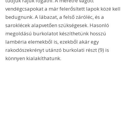
tudjuk rájuk fogatni. A méretre vágott 
vendégcsapokat a már felerősített lapok közé kell 
bedugnunk. A lábazat, a felső záróléc, és a 
saroklécek alapvetően szükségesek. Hasonló 
megoldású burkolatot készíthetünk hosszú 
lambéria elemekből is, ezekből akár egy 
rakodószekrényt utánzó burkolati részt (9) is 
könnyen kialakíthatunk.