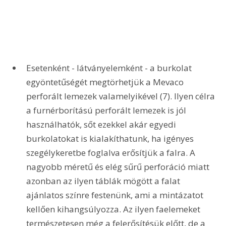
Esetenként - látványelemként - a burkolat 
egyöntetűségét megtörhetjük a Mevaco 
perforált lemezek valamelyikével (7). Ilyen célra 
a furnérborítású perforált lemezek is jól 
használhatók, sőt ezekkel akár egyedi 
burkolatokat is kialakíthatunk, ha igényes 
szegélykeretbe foglalva erősítjük a falra. A 
nagyobb méretű és elég sűrű perforáció miatt 
azonban az ilyen táblák mögött a falat 
ajánlatos színre festenünk, ami a mintázatot 
kellően kihangsúlyozza. Az ilyen faelemeket 
természetesen még a felerősítésük előtt, de a 