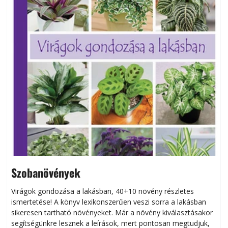
Szobanövények
Virágok gondozása a lakásban, 40+10 növény részletes
ismertetése! A könyv lexikonszerűen veszi sorra a lakásban
s
sikeresen tart­ha­tó növényeket. Már a növény kiválasztásakor
h
segítségünkre lesznek a leírások, mert pontosan megtudjuk,
k