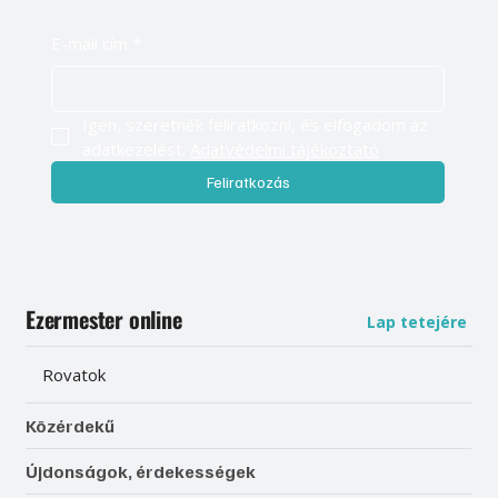
E-mail cím
*
Igen, szeretnék feliratkozni, és elfogadom az 
adatkezelést. 
Adatvédelmi tájékoztató
Feliratkozás
Ezermester online
Lap tetejére
Rovatok
Közérdekű
Újdonságok, érdekességek