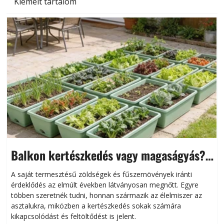
Kiemelt tartalom
Balkon kertészkedés vagy magaságyás?
Helytakarékos kertészkedés
A saját termesztésű zöldségek és fűszernövények iránti
érdeklődés az elmúlt években látványosan megnőtt. Egyre
többen szeretnék tudni, honnan származik az élelmiszer az
l
asztalukra, miközben a kertészkedés sokak számára
kikapcsolódást és feltöltődést is jelent.
é