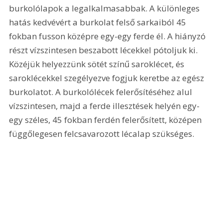
burkolólapok a legalkalmasabbak. A különleges 
hatás kedvévért a burkolat felső sarkaiból 45 
fokban fusson középre egy-egy ferde él. A hiányzó 
részt vízszintesen beszabott lécekkel pótoljuk ki. 
Közéjük helyezzünk sötét színű saroklécet, és 
saroklécekkel szegélyezve fogjuk keretbe az egész 
burkolatot. A burkolólécek felerősítéséhez alul 
vízszintesen, majd a ferde illesztések helyén egy-
egy széles, 45 fokban ferdén felerősített, középen 
függőlegesen felcsavarozott lécalap szükséges. 