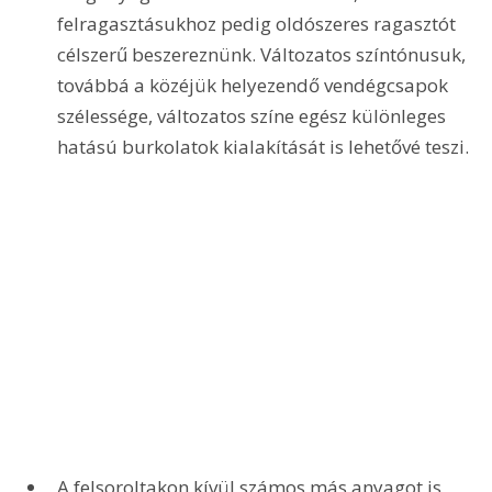
felragasztásukhoz pedig oldószeres ragasztót 
célszerű beszereznünk. Változatos színtónusuk, 
továbbá a közéjük helyezendő vendégcsapok 
szélessége, változatos színe egész különleges 
hatású burkolatok kialakítását is lehetővé teszi.
A felsoroltakon kívül számos más anyagot is 