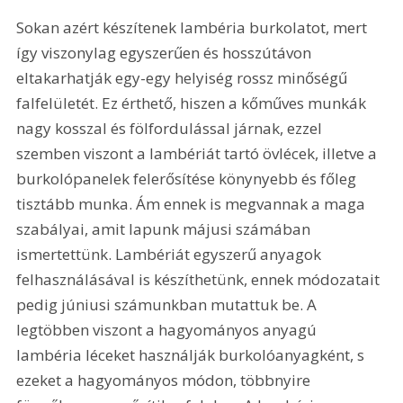
Sokan azért készítenek lambéria burkolatot, mert 
így viszonylag egyszerűen és hosszútávon 
eltakarhatják egy-egy helyiség rossz minőségű 
falfelületét. Ez érthető, hiszen a kőműves munkák 
nagy kosszal és fölfordulással járnak, ezzel 
szemben viszont a lambériát tartó övlécek, illetve a 
burkolópanelek felerősítése könynyebb és főleg 
tisztább munka. Ám ennek is megvannak a maga 
szabályai, amit lapunk májusi számában 
ismertettünk. Lambériát egyszerű anyagok 
felhasználásával is készíthetünk, ennek módozatait 
pedig júniusi számunkban mutattuk be. A 
legtöbben viszont a hagyományos anyagú 
lambéria léceket használják burkolóanyagként, s 
ezeket a hagyományos módon, többnyire 