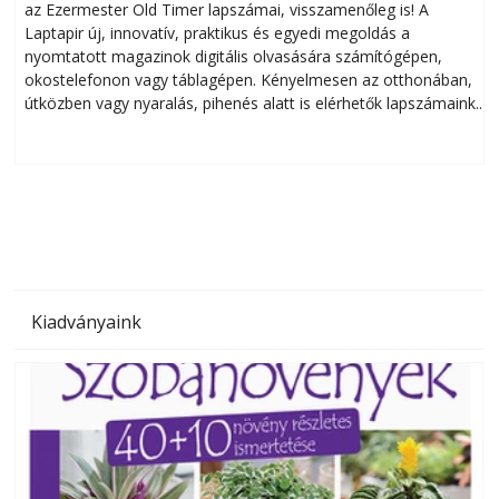
az Ezermester Old Timer lapszámai, visszamenőleg is! A
Laptapir új, innovatív, praktikus és egyedi megoldás a
L
nyomtatott magazinok digitális olvasására számítógépen,
okostelefonon vagy táblagépen. Kényelmesen az otthonában,
útközben vagy nyaralás, pihenés alatt is elérhetők lapszámaink.
ú
Bárhol, bármikor, akár külföldön élve vagy dolgozva is
B
olvashatók az Ezermester lapszámai. A Laptapir kényelmes
megoldás, mert: – t
Kiadványaink