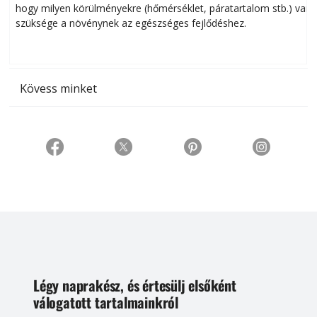
hogy milyen körülményekre (hőmérséklet, páratartalom stb.) van
szüksége a növénynek az egészséges fejlődéshez.
t
Kövess minket
Légy naprakész, és értesülj elsőként
válogatott tartalmainkról