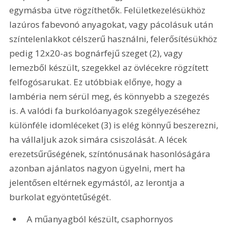
egymásba ütve rögzíthetők. Felületkezelésükhöz 
lazúros fabevonó anyagokat, vagy pácolásuk után 
színtelenlakkot célszerű használni, felerősítésükhöz 
pedig 12x20-as bognárfejű szeget (2), vagy 
lemezből készült, szegekkel az övlécekre rögzített 
felfogósarukat. Ez utóbbiak előnye, hogy a 
lambéria nem sérül meg, és könnyebb a szegezés 
is. A valódi fa burkolóanyagok szegélyezéséhez 
különféle idomléceket (3) is elég könnyű beszerezni, 
ha vállaljuk azok simára csiszolását. A lécek 
erezetsűrűségének, színtónusának hasonlóságára 
azonban ajánlatos nagyon ügyelni, mert ha 
jelentősen eltérnek egymástól, az lerontja a 
burkolat egyöntetűségét.
A műanyagból készült, csaphornyos 