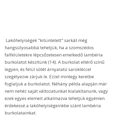
 Lakóhelyiségek "kitüntetett" sarkát még 
hangsúlyosabbá tehetjük, ha a szomszédos 
falfelületekre lépcsőzetesen emelkedő lambéria 
burkolatot készítünk (14). A burkolat eltérő színű 
legyen, és felül sötét árnyalatú sarokléccel 
szegélyezve zárjuk le. Ezzel mintegy keretbe 
foglaljuk a burkolatot. Néhány példa alapján már 
nem nehéz saját változatunkat kialakítanunk, vagy 
ezek egyes elemeit alkalmazva tehetjük egyénien 
érdekessé a lakóhelyiségeinkbe szánt lambéria 
burkolatainkat.