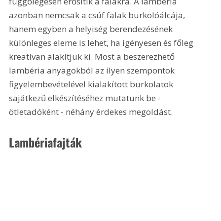
függőlegesen erősítik a falakra. A lambéria 
azonban nemcsak a csúf falak burkolóálcája, 
hanem egyben a helyiség berendezésének 
különleges eleme is lehet, ha igényesen és főleg 
kreatívan alakítjuk ki. Most a beszerezhető 
lambéria anyagokból az ilyen szempontok 
figyelembevételével kialakított burkolatok 
sajátkezű elkészítéséhez mutatunk be - 
ötletadóként - néhány érdekes megoldást.
Lambériafajták 