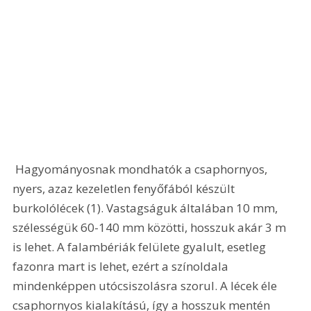
 Hagyományosnak mondhatók a csaphornyos, 
nyers, azaz kezeletlen fenyőfából készült 
burkolólécek (1). Vastagságuk általában 10 mm, 
szélességük 60-140 mm közötti, hosszuk akár 3 m 
is lehet. A falambériák felülete gyalult, esetleg 
fazonra mart is lehet, ezért a színoldala 
mindenképpen utócsiszolásra szorul. A lécek éle 
csaphornyos kialakítású, így a hosszuk mentén 