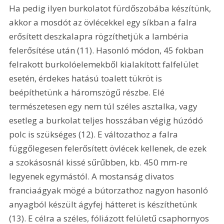
Ha pedig ilyen burkolatot fürdőszobába készítünk, 
akkor a mosdót az övlécekkel egy síkban a falra 
erősített deszkalapra rögzíthetjük a lambéria 
felerősítése után (11). Hasonló módon, 45 fokban 
felrakott burkolóelemekből kialakított falfelület 
esetén, érdekes hatású toalett tükröt is 
beépíthetünk a háromszögű részbe. Elé 
természetesen egy nem túl széles asztalka, vagy 
esetleg a burkolat teljes hosszában végig húzódó 
polc is szükséges (12). E változathoz a falra 
függőlegesen felerősített övlécek kellenek, de ezek 
a szokásosnál kissé sűrűbben, kb. 450 mm-re 
legyenek egymástól. A mostanság divatos 
franciaágyak mögé a bútorzathoz nagyon hasonló 
anyagból készült ágyfej hátteret is készíthetünk 
(13). E célra a széles, fóliázott felületű csaphornyos 