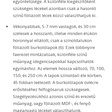
egyöntetűsége. A különféle kiegészítőként 
szükséges léceket azonban csak a hasonló 
színű fóliázott lécek közül választhatjuk ki.
Vékonyabbak, 5-7 mm vastagok, és 30 cm 
szélesek a hosszanti, illetve minden élükön 
horonnyal ellátott, csak a színoldalukon 
fóliázott burkolólapok (6). Ezek többnyire 
faerezet mintázatúak, különféle színű 
műanyag idegencsapokkal kapcsolhatók 
egymáshoz. Az elemek hossza változó, 70, 100, 
150, és 250 cm. A lapok színoldali éle körben, 
45 fokban leélezett. A burkolólapok övlécre 
erősítéséhez felfogósaruk szükségesek. 
Szegélyezésükhöz azonos színű és erezetű 
műanyag, vagy fóliázott MDF-, és fenyő 
maganyagú léceket választhatunk, 