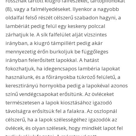
rossznak tartott kiugró falrészeket, tartópilonokat 
(8), vagy a falmélyedéseket. Ilyenkor a nagyobb 
oldalfal felső részét célszerű szabadon hagyni, a 
lambériát pedig felül egy keskeny polccal 
zárhatjuk le. A sík falfelület alját vízszintes 
irányban, a kiugró támpillért pedig akár 
mennyezetig érőn burkoljuk be függőleges 
irányban felerősített lapokkal. A hatást 
fokozhatjuk, ha idegencsapos lambéria lapokat 
használunk, és a főirányokba tükröző felületű, a 
keresztirányú hornyokba pedig a lapokéval azonos 
színű vendégcsapokat erősítünk. Az övléceket 
természetesen a lapok kiosztásához igazodó 
távolságra erősítsük fel a falakra. Az oszlopnál 
célszerű, ha a lapok szélességéhez igazodók az 
övlécek, és olyan szélesek, hogy mindkét lapot fel 