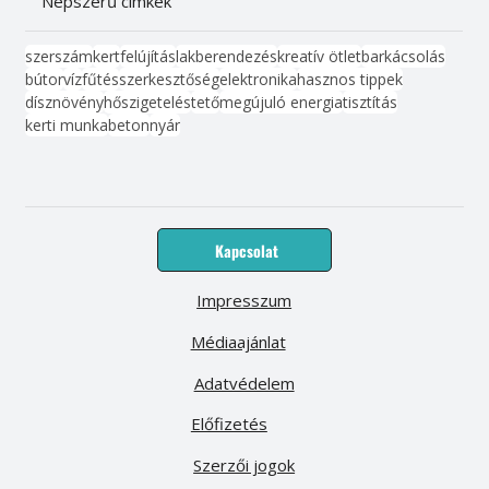
Népszerű címkék
szerszám
kert
felújítás
lakberendezés
kreatív ötlet
barkácsolás
bútor
víz
fűtés
szerkesztőség
elektronika
hasznos tippek
dísznövény
hőszigetelés
tető
megújuló energia
tisztítás
kerti munka
beton
nyár
Kapcsolat
Impresszum
Médiaajánlat
Adatvédelem
Előfizetés
Szerzői jogok