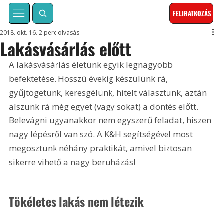
FELIRATKOZÁS
2018. okt. 16.
2 perc olvasás
Lakásvásárlás előtt
A lakásvásárlás életünk egyik legnagyobb 
befektetése. Hosszú évekig készülünk rá, 
gyűjtögetünk, keresgélünk, hitelt választunk, aztán 
alszunk rá még egyet (vagy sokat) a döntés előtt. 
Belevágni ugyanakkor nem egyszerű feladat, hiszen 
nagy lépésről van szó. A K&H segítségével most 
megosztunk néhány praktikát, amivel biztosan 
sikerre vihető a nagy beruházás!
Tökéletes lakás nem létezik