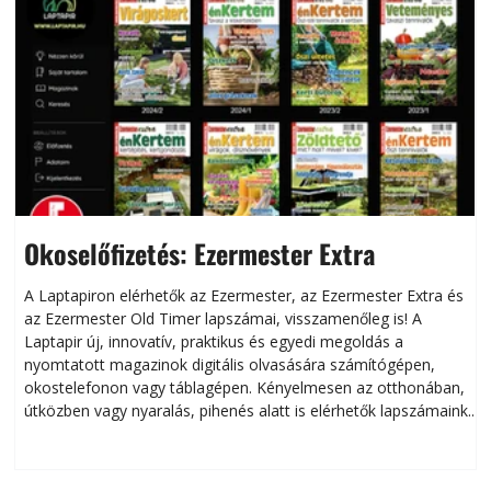
Okoselőfizetés: Ezermester Extra
A Laptapiron elérhetők az Ezermester, az Ezermester Extra és
az Ezermester Old Timer lapszámai, visszamenőleg is! A
Laptapir új, innovatív, praktikus és egyedi megoldás a
L
nyomtatott magazinok digitális olvasására számítógépen,
okostelefonon vagy táblagépen. Kényelmesen az otthonában,
útközben vagy nyaralás, pihenés alatt is elérhetők lapszámaink.
ú
Bárhol, bármikor, akár külföldön élve vagy dolgozva is
B
olvashatók az Ezermester lapszámai. A Laptapir kényelmes
megoldás, mert: – t