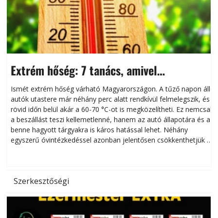
Extrém hőség: 7 tanács, amivel
megóvhatjuk autónkat a nyári károktól
Ismét extrém hőség várható Magyarországon. A tűző napon álló
autók utastere már néhány perc alatt rendkívül felmelegszik, és
rövid időn belül akár a 60-70 °C-ot is megközelítheti. Ez nemcsak
n
a beszállást teszi kellemetlenné, hanem az autó állapotára és a
benne hagyott tárgyakra is káros hatással lehet. Néhány
egyszerű óvintézkedéssel azonban jelentősen csökkenthetjük a
hőség káros hatásait.
l
Szerkesztőségi