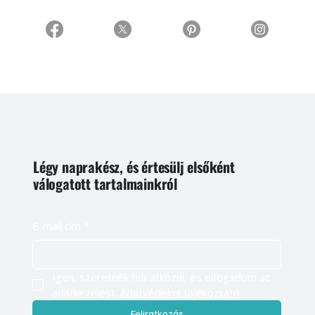
Légy naprakész, és értesülj elsőként
válogatott tartalmainkról
E-mail cím
*
Igen, szeretnék feliratkozni, és elfogadom az 
adatkezelést. 
Adatvédelmi tájékoztató
Feliratkozás