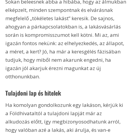
Sokan beleesnek abba a hibába, hogy az álmukban 
elképzelt, minden szempontnak és elvárásnak 
megfelelő „tökéletes lakást” keresik. De sajnos, 
ahogyan a párkapcsolatokban is, a lakásvásárlás 
során is kompromisszumot kell kötni. Mi az, ami 
igazán fontos nekünk: az elhelyezkedés, az állapot, 
a méret, a kert? Jó, ha már a keresgélés fázisában 
tudjuk, hogy miből nem akarunk engedni, ha 
igazán jól akarjuk érezni magunkat az új 
otthonunkban.
Tulajdoni lap és hitelek
Ha komolyan gondolkozunk egy lakáson, kérjük ki 
a Földhivataltól a tulajdoni lapját már az 
alkudozás előtt, így megbizonyosodhatunk arról, 
hogy valóban azé a lakás, aki árulja, és van-e 