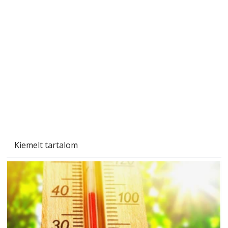
Naptej vagy napolaj? Melyiket válasszuk, és
miben különböznek?
Kiemelt tartalom