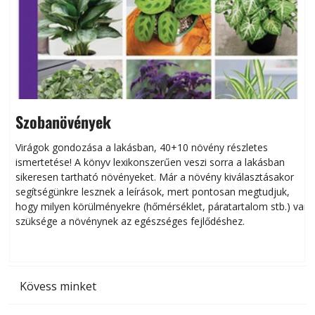
Szobanövények
Virágok gondozása a lakásban, 40+10 növény részletes
ismertetése! A könyv lexikonszerűen veszi sorra a lakásban
s
sikeresen tart­ha­tó növényeket. Már a növény kiválasztásakor
h
segítségünkre lesznek a leírások, mert pontosan megtudjuk,
k
hogy milyen körülményekre (hőmérséklet, páratartalom stb.) van
szüksége a növénynek az egészséges fejlődéshez.
t
Kövess minket