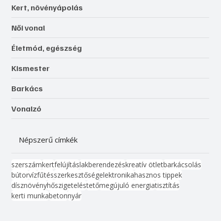
Kert, növényápolás
Női vonal
Életmód, egészség
Kismester
Barkács
Vonalzó
Népszerű címkék
szerszám
kert
felújítás
lakberendezés
kreatív ötlet
barkácsolás
bútor
víz
fűtés
szerkesztőség
elektronika
hasznos tippek
dísznövény
hőszigetelés
tető
megújuló energia
tisztítás
kerti munka
beton
nyár