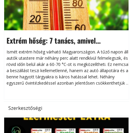
Extrém hőség: 7 tanács, amivel
megóvhatjuk autónkat a nyári károktól
Ismét extrém hőség várható Magyarországon. A tűző napon álló
autók utastere már néhány perc alatt rendkívül felmelegszik, és
rövid időn belül akár a 60-70 °C-ot is megközelítheti. Ez nemcsak
n
a beszállást teszi kellemetlenné, hanem az autó állapotára és a
benne hagyott tárgyakra is káros hatással lehet. Néhány
egyszerű óvintézkedéssel azonban jelentősen csökkenthetjük a
hőség káros hatásait.
l
Szerkesztőségi