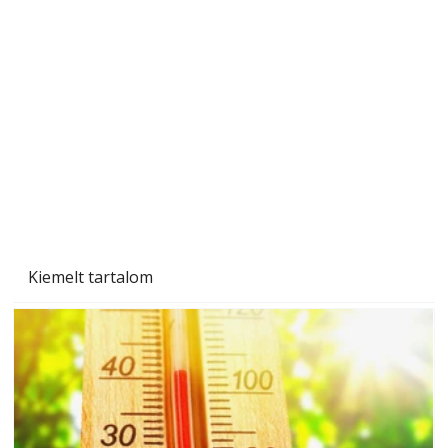
Naptej vagy napolaj? Melyiket válasszuk, és
miben különböznek?
Kiemelt tartalom