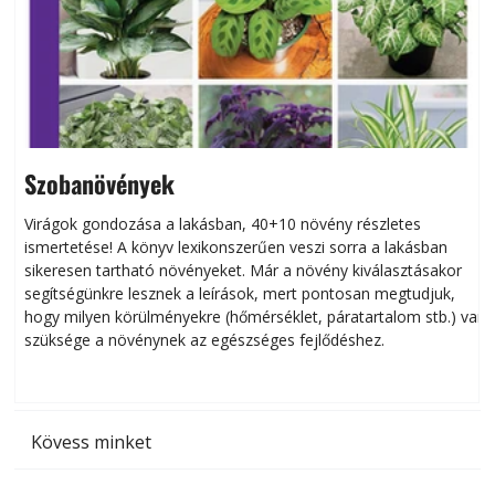
Szobanövények
Virágok gondozása a lakásban, 40+10 növény részletes
ismertetése! A könyv lexikonszerűen veszi sorra a lakásban
s
sikeresen tart­ha­tó növényeket. Már a növény kiválasztásakor
h
segítségünkre lesznek a leírások, mert pontosan megtudjuk,
k
hogy milyen körülményekre (hőmérséklet, páratartalom stb.) van
szüksége a növénynek az egészséges fejlődéshez.
t
Kövess minket