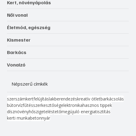
Kert, növényápolás
Női vonal
Életmód, egészség
Kismester
Barkács
Vonalzó
Népszerű címkék
szerszám
kert
felújítás
lakberendezés
kreatív ötlet
barkácsolás
bútor
víz
fűtés
szerkesztőség
elektronika
hasznos tippek
dísznövény
hőszigetelés
tető
megújuló energia
tisztítás
kerti munka
beton
nyár