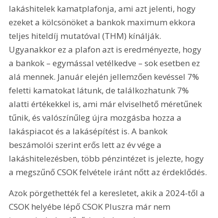
lakáshitelek kamatplafonja, ami azt jelenti, hogy 
ezeket a kölcsönöket a bankok maximum ekkora 
teljes hiteldíj mutatóval (THM) kínálják. 
Ugyanakkor ez a plafon azt is eredményezte, hogy 
a bankok – egymással vetélkedve – sok esetben ez 
alá mennek. Január elején jellemzően kevéssel 7% 
feletti kamatokat látunk, de találkozhatunk 7% 
alatti értékekkel is, ami már elviselhető méretűnek 
tűnik, és valószínűleg újra mozgásba hozza a 
lakáspiacot és a lakásépítést is. A bankok 
beszámolói szerint erős lett az év vége a 
lakáshitelezésben, több pénzintézet is jelezte, hogy 
a megszűnő CSOK felvétele iránt nőtt az érdeklődés.
Azok pörgethették fel a keresletet, akik a 2024-től a 
CSOK helyébe lépő CSOK Pluszra már nem 