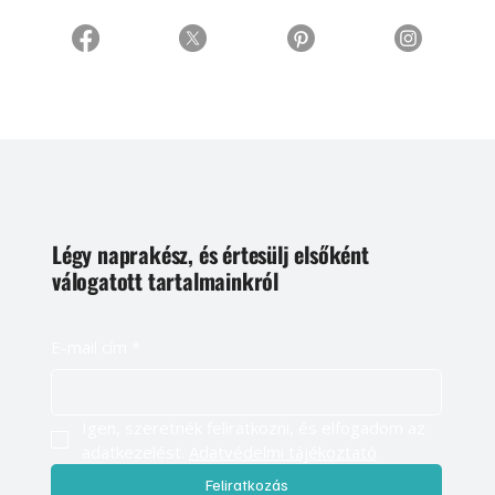
Légy naprakész, és értesülj elsőként
válogatott tartalmainkról
E-mail cím
*
Igen, szeretnék feliratkozni, és elfogadom az 
adatkezelést. 
Adatvédelmi tájékoztató
Feliratkozás