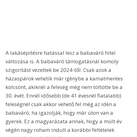
A lakásépítésre hatással lesz a babaváró hitel 
változása is. A babaváró támogatásnál komoly 
szigorítást vezettek be 2024-től. Csak azok a 
házaspárok vehetik már igénybe a kamatmentes 
kölcsönt, akiknél a feleség még nem töltötte be a 
30. évét. Ennél idősebb (de 41 évesnél fiatalabb) 
feleségnél csak akkor vehető fel még az idén a 
babaváró, ha igazolják, hogy már úton van a 
gyerek. Ez a magyarázata annak, hogy a múlt év 
végén nagy roham indult a korábbi feltételek 