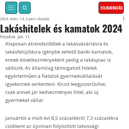
FELIRATKOZÁS
2024. márc. 14.
2 perc olvasás
Lakáshitelek és kamatok 2024
Frissítve:
jún. 11.
Alaposan átrendeződtek a lakásvásárlásra és 
lakásfelújításra igénybe vehető banki kamatok, 
ennek következményeként pedig a lakáspiac is 
változik. Az államilag támogatott hitelek 
egyértelműen a fiatalok gyermekvállalását 
igyekeznek serkenteni. Kicsit leegyszerűsítve; 
csak annak jár kedvezményes hitel, aki új 
gyermeket vállal.
Januártól a múlt évi 8,5 százalékról 7,3 százalékra 
csökkent az újonnan folyósított lakossági 