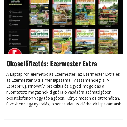
Okoselőfizetés: Ezermester Extra
A Laptapiron elérhetők az Ezermester, az Ezermester Extra és
az Ezermester Old Timer lapszámai, visszamenőleg is! A
Laptapir új, innovatív, praktikus és egyedi megoldás a
L
nyomtatott magazinok digitális olvasására számítógépen,
okostelefonon vagy táblagépen. Kényelmesen az otthonában,
útközben vagy nyaralás, pihenés alatt is elérhetők lapszámaink.
ú
Bárhol, bármikor, akár külföldön élve vagy dolgozva is
B
olvashatók az Ezermester lapszámai. A Laptapir kényelmes
megoldás, mert: – t