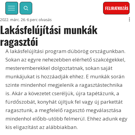
FELIRATKOZÁS
2022. márc. 26.
6 perc olvasás
Lakásfelújítási munkák
ragasztói
A lakásfelújítási program dübörög országunkban. 
Sokan az egyre nehezebben elérhető szakcégekkel, 
mesteremberekkel dolgoztatnak, sokan saját 
munkájukat is hozzáadják ehhez. E munkák során 
szinte mindenhol megjelenik a ragasztástechnika 
is. Akár a kövezetet cseréljük, újra tapétázunk, a 
fürdőszobát, konyhát újítjuk fel vagy új parkettát 
ragasztunk, a megfelelő ragasztó megválasztása 
mindenhol előbb-utóbb felmerül. Ehhez adunk egy 
kis eligazítást az alábbiakban.