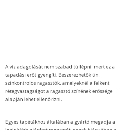
A víz adagolását nem szabad túllépni, mert ez a 
tapadási erőt gyengíti. Beszerezhetők ún. 
színkontrolos ragasztók, amelyeknél a felkent 
rétegvastagságot a ragasztó színének erőssége 
alapján lehet ellenőrizni.
Egyes tapétákhoz általában a gyártó megadja a 
leginkább ajánlott ragasztót, ennek hiányában a 