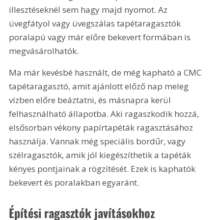
illesztéseknél sem hagy majd nyomot. Az 
üvegfátyol vagy üvegszálas tapétaragasztók 
poralapú vagy már előre bekevert formában is 
megvásárolhatók.
Ma már kevésbé használt, de még kapható a CMC 
tapétaragasztó, amit ajánlott előző nap meleg 
vízben előre beáztatni, és másnapra kerül 
felhasználható állapotba. Aki ragaszkodik hozzá, 
elsősorban vékony papírtapéták ragasztásához 
használja. Vannak még speciális bordűr, vagy 
szélragasztók, amik jól kiegészíthetik a tapéták 
kényes pontjainak a rögzítését. Ezek is kaphatók 
bekevert és poralakban egyaránt.
Építési ragasztók javításokhoz