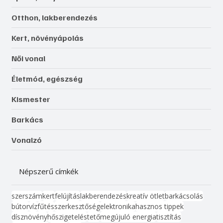
Otthon, lakberendezés
Kert, növényápolás
Női vonal
Életmód, egészség
Kismester
Barkács
Vonalzó
Népszerű címkék
szerszám
kert
felújítás
lakberendezés
kreatív ötlet
barkácsolás
bútor
víz
fűtés
szerkesztőség
elektronika
hasznos tippek
dísznövény
hőszigetelés
tető
megújuló energia
tisztítás