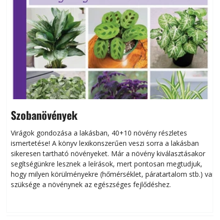
Szobanövények
Virágok gondozása a lakásban, 40+10 növény részletes
ismertetése! A könyv lexikonszerűen veszi sorra a lakásban
s
sikeresen tart­ha­tó növényeket. Már a növény kiválasztásakor
h
segítségünkre lesznek a leírások, mert pontosan megtudjuk,
k
hogy milyen körülményekre (hőmérséklet, páratartalom stb.) van
szüksége a növénynek az egészséges fejlődéshez.
t