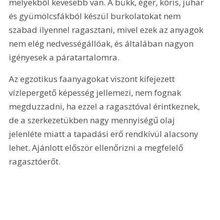
melyekből kevesebb van. A bükk, éger, kőris, juhar 
és gyümölcsfákból készül burkolatokat nem 
szabad ilyennel ragasztani, mivel ezek az anyagok 
nem elég nedvességállóak, és általában nagyon 
igényesek a páratartalomra.
Az egzotikus faanyagokat viszont kifejezett 
vízlepergető képesség jellemezi, nem fognak 
megduzzadni, ha ezzel a ragasztóval érintkeznek, 
de a szerkezetükben nagy mennyiségű olaj 
jelenléte miatt a tapadási erő rendkívül alacsony 
lehet. Ajánlott először ellenőrizni a megfelelő 
ragasztóerőt.