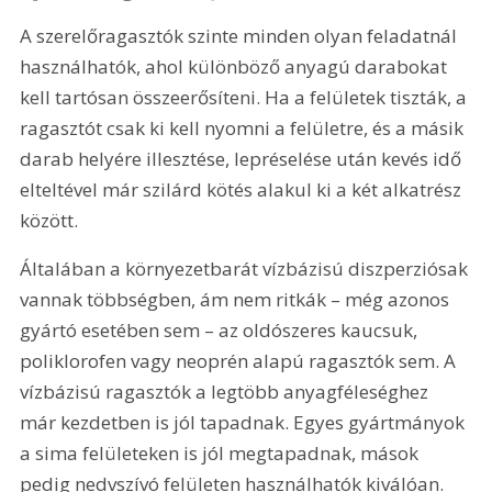
A szerelőragasztók szinte minden olyan feladatnál 
használhatók, ahol különböző anyagú darabokat 
kell tartósan összeerősíteni. Ha a felületek tiszták, a 
ragasztót csak ki kell nyomni a felületre, és a másik 
darab helyére illesztése, lepréselése után kevés idő 
elteltével már szilárd kötés alakul ki a két alkatrész 
között.
Általában a környezetbarát vízbázisú diszperziósak 
vannak többségben, ám nem ritkák – még azonos 
gyártó esetében sem – az oldószeres kaucsuk, 
poliklorofen vagy neoprén alapú ragasztók sem. A 
vízbázisú ragasztók a legtöbb anyagféleséghez 
már kezdetben is jól tapadnak. Egyes gyártmányok 
a sima felületeken is jól megtapadnak, mások 
pedig nedvszívó felületen használhatók kiválóan.