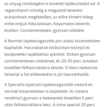
az anyag minőségére is konkrét tájékoztatást ad. A 
ragasztóport mindig a megadott keverési 
arányoknak megfelelően, az előre kimért hideg 
vízbe öntjük fokozatosan, folyamatos keverés 
közben. Csomómentesen, gyorsan oldódik.
A Normál tapétaragasztók por alakú kiszerelésben 
kaphatók. Használatuk elsősorban könnyű és 
középnehéz tapé­tákhoz ajánlott. Vízben gyorsan 
csomómentesen oldódnak, és 20-30 perc áztatást 
követően felhasználásra készek. Erősen nedvszívó 
falaknál a fal előkenésére is jól használhatók.
A Speciális (special) tapétaragasztók instant és 
normál kiszerelésben is kaphatók. Az instant 
rendkívül gyorsan a bekeverést követően 5 perc 
után felhasználásra kész. A sima special 20 perc 