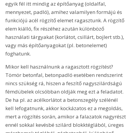
egyik fél itt mindig az építőanyag (oldalfal, 
mennyezet, padló), amihez valamilyen formájú és 
funkciójú acél rögzítő elemet ragasztunk. A rögzítő 
elem kiálló, fix részéhez azután különböző 
használati tárgyakat (korlátot, csillárt, bojlert stb.), 
vagy más építőanyagokat (pl. betonelemet) 
foghatunk.
Mikor kell használnunk a ragasztott rögzítést? 
Tömör betonfal, betonpadló esetében rendszerint 
nincs szükség rá, hiszen a feszítő nagyszilárdságú 
fémdübelek olcsóbban oldják meg ezt a feladatot. 
De ha pl. az acélkorlátot a betonszegély szélénél 
kell lefogatnunk, akkor kockázatos ez a megoldás, 
mert a rögzítés során, amikor a falazatok nagyrészt 
ennél sokkal kevésbé szilárd blokktéglából, üreges 