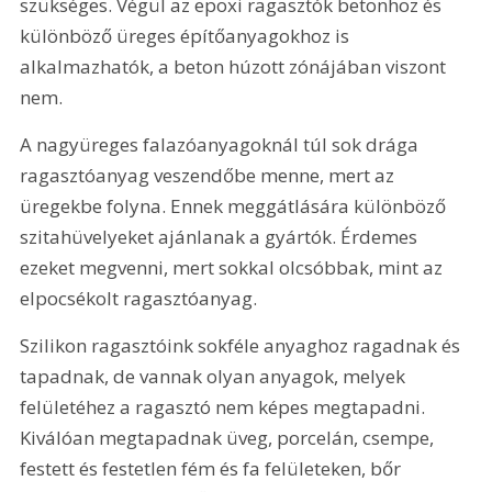
szükséges. Végül az epoxi ragasztók betonhoz és 
különböző üreges építőanyagokhoz is 
alkalmazhatók, a beton húzott zónájában viszont 
nem.
A nagyüreges falazóanyagoknál túl sok drága 
ragasztóanyag veszendőbe menne, mert az 
üregekbe folyna. Ennek meggátlására különböző 
szitahüvelyeket ajánlanak a gyártók. Érdemes 
ezeket megvenni, mert sokkal olcsóbbak, mint az 
elpocsékolt ragasztóanyag.
Szilikon ragasztóink sokféle anyaghoz ragadnak és 
tapadnak, de vannak olyan anyagok, melyek 
felületéhez a ragasztó nem képes megtapadni. 
Kiválóan megtapadnak üveg, porcelán, csempe, 
festett és festetlen fém és fa felületeken, bőr 