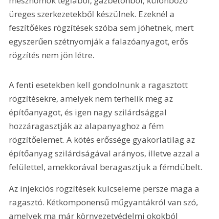
mészhomok téglából, gázbetonból, különböző 
üreges szerkezetekből készülnek. Ezeknél a 
feszítőékes rögzítések szóba sem jöhetnek, mert 
egyszerűen szétnyomják a falazóanyagot, erős 
rögzítés nem jön létre.
A fenti esetekben kell gondolnunk a ragasztott 
rögzítésekre, amelyek nem terhelik meg az 
építőanyagot, és igen nagy szilárdsággal 
hozzáragasztják az alapanyaghoz a fém 
rögzítőelemet. A kötés erőssége gyakorlatilag az 
építőanyag szilárdságával arányos, illetve azzal a 
felülettel, amekkorával beragasztjuk a fémdübelt.
Az injekciós rögzítések kulcseleme persze maga a 
ragasztó. Kétkomponensű műgyantákról van szó, 
amelyek ma már környezetvédelmi okokból 