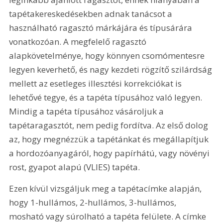
tapétakereskedésekben adnak tanácsot a 
használható ragasztó márkájára és típusárára 
vonatkozóan. A megfelelő ragasztó 
alapkövetelménye, hogy könnyen csomómentesre 
legyen keverhető, és nagy kezdeti rögzítő szilárdság 
mellett az esetleges illesztési korrekciókat is 
lehetővé tegye, és a tapéta típusához való legyen. 
Mindig a tapéta típusához vásároljuk a 
tapétaragasztót, nem pedig fordítva. Az első dolog 
az, hogy megnézzük a tapétánkat és megállapítjuk 
a hordozóanyagáról, hogy papírhátú, vagy növényi 
rost, gyapot alapú (VLIES) tapéta.
Ezen kívül vizsgáljuk meg a tapétacímke alapján, 
hogy 1-hullámos, 2-hullámos, 3-hullámos, 
mosható vagy súrolható a tapéta felülete. A címke 