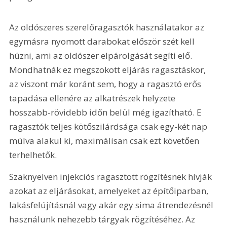
Az oldószeres szerelőragasztók használatakor az 
egymásra nyomott darabokat először szét kell 
húzni, ami az oldószer elpárolgását segíti elő. 
Mondhatnák ez megszokott eljárás ragasztáskor, 
az viszont már koránt sem, hogy a ragasztó erős 
tapadása ellenére az alkatrészek helyzete 
hosszabb-rövidebb időn belül még igazítható. E 
ragasztók teljes kötőszilárdsága csak egy-két nap 
múlva alakul ki, maximálisan csak ezt követően 
terhelhetők.
Szaknyelven injekciós ragasztott rögzítésnek hívják 
azokat az eljárásokat, amelyeket az építőiparban, 
lakásfelújításnál vagy akár egy sima átrendezésnél 
használunk nehezebb tárgyak rögzítéséhez. Az 