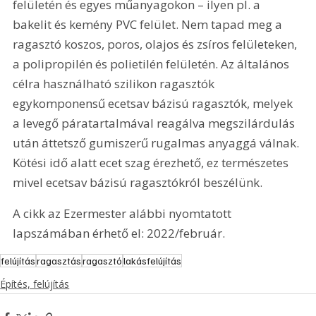
felületén és egyes műanyagokon – ilyen pl. a 
bakelit és kemény PVC felület. Nem tapad meg a 
ragasztó koszos, poros, olajos és zsíros felületeken, 
a polipropilén és polietilén felületén. Az általános 
célra használható szilikon ragasztók 
egykomponensű ecetsav bázisú ragasztók, melyek 
a levegő páratartalmával reagálva megszilárdulás 
után áttetsző gumiszerű rugalmas anyaggá válnak. 
Kötési idő alatt ecet szag érezhető, ez természetes 
mivel ecetsav bázisú ragasztókról beszélünk.
A cikk az Ezermester alábbi nyomtatott 
lapszámában érhető el: 2022/február.
felújítás
ragasztás
ragasztó
lakásfelújítás
Építés, felújítás