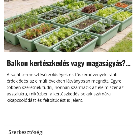
Balkon kertészkedés vagy magaságyás?
Helytakarékos kertészkedés
A saját termesztésű zöldségek és fűszernövények iránti
érdeklődés az elmúlt években látványosan megnőtt. Egyre
többen szeretnék tudni, honnan származik az élelmiszer az
l
asztalukra, miközben a kertészkedés sokak számára
kikapcsolódást és feltöltődést is jelent.
é
d
Szerkesztőségi