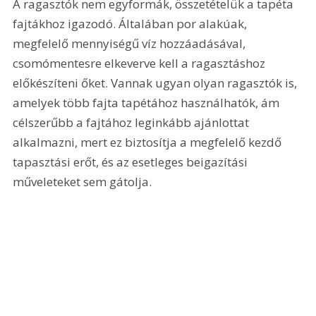
A ragasztók nem egyformák, összetételük a tapéta 
fajtákhoz igazodó. Általában por alakúak, 
megfelelő mennyiségű víz hozzáadásával, 
csomómentesre elkeverve kell a ragasztáshoz 
előkészíteni őket. Vannak ugyan olyan ragasztók is, 
amelyek több fajta tapétához használhatók, ám 
célszerűbb a fajtához leginkább ajánlottat 
alkalmazni, mert ez biztosítja a megfelelő kezdő 
tapasztási erőt, és az esetleges beigazítási 
műveleteket sem gátolja.