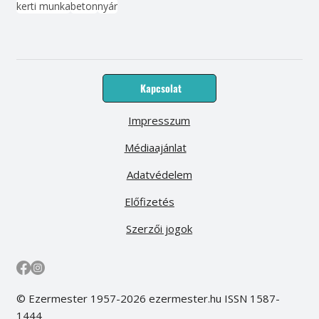
kerti munka
beton
nyár
Kapcsolat
Impresszum
Médiaajánlat
Adatvédelem
Előfizetés
Szerzői jogok
© Ezermester 1957-2026 ezermester.hu ISSN 1587-
1444