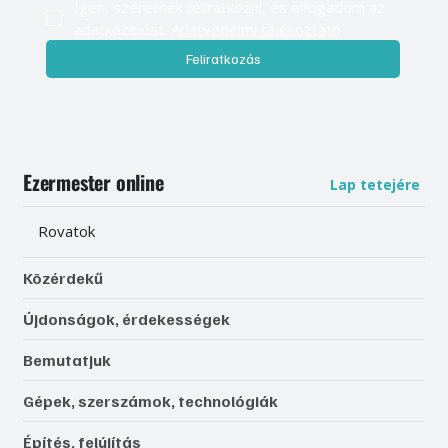
Igen, szeretnék feliratkozni, és elfogadom az 
adatkezelést. 
Adatvédelmi tájékoztató
Feliratkozás
Ezermester online
Lap tetejére
Rovatok
Közérdekű
Újdonságok, érdekességek
Bemutatjuk
Gépek, szerszámok, technológiák
Építés, felújítás