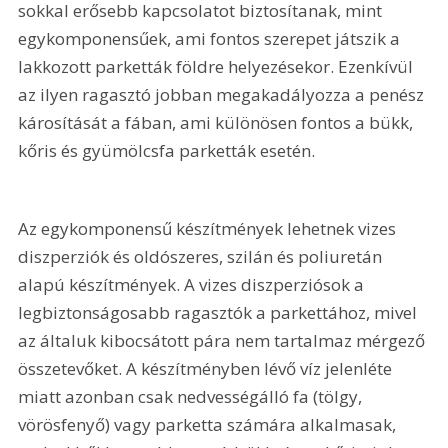
sokkal erősebb kapcsolatot biztosítanak, mint 
egykomponensűek, ami fontos szerepet játszik a 
lakkozott parketták földre helyezésekor. Ezenkívül 
az ilyen ragasztó jobban megakadályozza a penész 
károsítását a fában, ami különösen fontos a bükk, 
kőris és gyümölcsfa parketták esetén.
Az egykomponensű készítmények lehetnek vizes 
diszperziók és oldószeres, szilán és poliuretán 
alapú készítmények. A vizes diszperziósok a 
legbiztonságosabb ragasztók a parkettához, mivel 
az általuk kibocsátott pára nem tartalmaz mérgező 
összetevőket. A készítményben lévő víz jelenléte 
miatt azonban csak nedvességálló fa (tölgy, 
vörösfenyő) vagy parketta számára alkalmasak, 