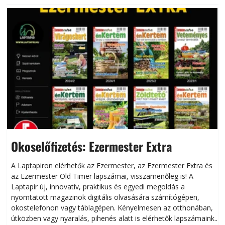
Okoselőfizetés: Ezermester Extra
A Laptapiron elérhetők az Ezermester, az Ezermester Extra és
az Ezermester Old Timer lapszámai, visszamenőleg is! A
Laptapir új, innovatív, praktikus és egyedi megoldás a
L
nyomtatott magazinok digitális olvasására számítógépen,
okostelefonon vagy táblagépen. Kényelmesen az otthonában,
útközben vagy nyaralás, pihenés alatt is elérhetők lapszámaink.
ú