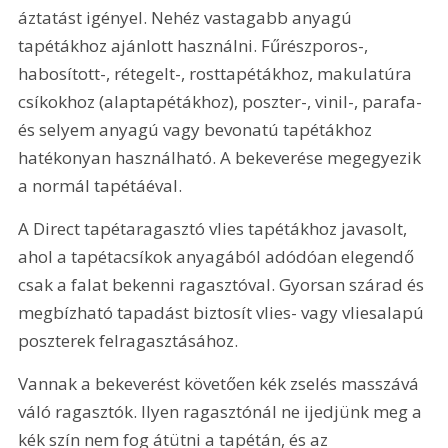
áztatást igényel. Nehéz vastagabb anyagú 
tapétákhoz ajánlott használni. Fűrészporos-, 
habosított-, rétegelt-, rosttapétákhoz, makulatúra 
csíkokhoz (alaptapétákhoz), poszter-, vinil-, parafa- 
és selyem anyagú vagy bevonatú tapétákhoz 
hatékonyan használható. A bekeverése megegyezik 
a normál tapétáéval.
A Direct tapétaragasztó vlies tapétákhoz javasolt, 
ahol a tapétacsíkok anyagából adódóan elegendő 
csak a falat bekenni ragasztóval. Gyorsan szárad és 
megbízható tapadást biztosít vlies- vagy vliesalapú 
poszterek felragasztásához.
Vannak a bekeverést követően kék zselés masszává 
váló ragasztók. Ilyen ragasztónál ne ijedjünk meg a 
kék szín nem fog átütni a tapétán, és az 