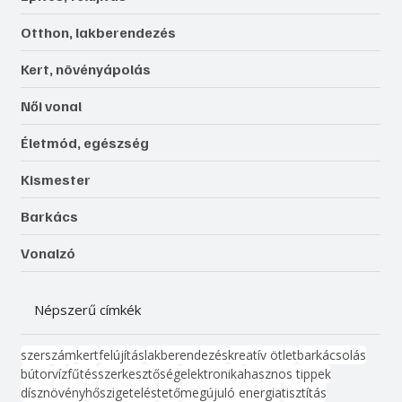
Otthon, lakberendezés
Kert, növényápolás
Női vonal
Életmód, egészség
Kismester
Barkács
Vonalzó
Népszerű címkék
szerszám
kert
felújítás
lakberendezés
kreatív ötlet
barkácsolás
bútor
víz
fűtés
szerkesztőség
elektronika
hasznos tippek
dísznövény
hőszigetelés
tető
megújuló energia
tisztítás