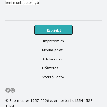
kerti munka
beton
nyár
Kapcsolat
Impresszum
Médiaajánlat
Adatvédelem
Előfizetés
Szerzői jogok
© Ezermester 1957-2026 ezermester.hu ISSN 1587-
1444