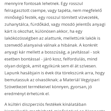
mennyire fontosak lehetnek. Egy rosszul 
felragasztott csempe, vagy tapéta, nem megfelelő 
minőségű festék, egy rosszul tömített vízvezeték, 
zuhanytálca, fürdőkád, vagy mosdó jelentős anyagi 
kárt is okozhat, különösen akkor, ha egy 
lakóközösségben az alattunk, mellettünk lakók is 
szenvedő alanyaivá válnak a hibának. A konkrét 
anyagi kár mellett a bosszúság, a javítással - sok 
esetben bontással - járó kosz, felfordulás, mind 
olyan dolgok, amit egyikünk sem él át szívesen. 
Lapunk hasábjain is évek óta törekszünk arra, hogy 
bemutassuk az olvasóknak; a Materiál Vegyipari 
Szövetkezet termékeivel könnyen, gyorsan, jó 
eredményt érhetünk el.
A kültéri diszperziós festékek kínálatában 