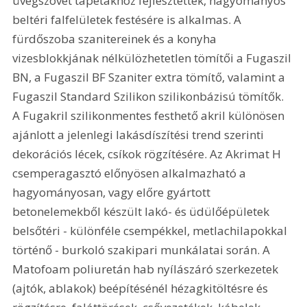
üvegszövet tapétákhoz fejlesztették, hagyományos 
beltéri falfelületek festésére is alkalmas. A 
fürdőszoba szanitereinek és a konyha 
vizesblokkjának nélkülözhetetlen tömítői a Fugaszil 
BN, a Fugaszil BF Szaniter extra tömítő, valamint a 
Fugaszil Standard Szilikon szilikonbázisú tömítők. 
A Fugakril szilikonmentes festhető akril különösen 
ajánlott a jelenlegi lakásdíszítési trend szerinti 
dekorációs lécek, csíkok rögzítésére. Az Akrimat H 
csemperagasztó előnyösen alkalmazható a 
hagyományosan, vagy előre gyártott 
betonelemekből készült lakó- és üdülőépületek 
belsőtéri - különféle csempékkel, metlachilapokkal 
történő - burkoló szakipari munkálatai során. A 
Matofoam poliuretán hab nyílászáró szerkezetek 
(ajtók, ablakok) beépítésénél hézagkitöltésre és 