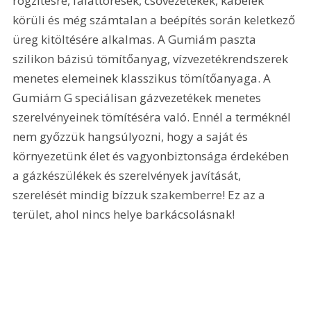
rögzítésre, faláttörések, csővezetékek, kábelek 
körüli és még számtalan a beépítés során keletkező 
üreg kitöltésére alkalmas. A Gumiám paszta 
szilikon bázisú tömítőanyag, vízvezetékrendszerek 
menetes elemeinek klasszikus tömítőanyaga. A 
Gumiám G speciálisan gázvezetékek menetes 
szerelvényeinek tömítéséra való. Ennél a terméknél 
nem győzzük hangsúlyozni, hogy a saját és 
környezetünk élet és vagyonbiztonsága érdekében 
a gázkészülékek és szerelvények javítását, 
szerelését mindig bízzuk szakemberre! Ez az a 
terület, ahol nincs helye barkácsolásnak!