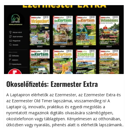
Okoselőfizetés: Ezermester Extra
A Laptapiron elérhetők az Ezermester, az Ezermester Extra és
az Ezermester Old Timer lapszámai, visszamenőleg is! A
Laptapir új, innovatív, praktikus és egyedi megoldás a
L
nyomtatott magazinok digitális olvasására számítógépen,
okostelefonon vagy táblagépen. Kényelmesen az otthonában,
útközben vagy nyaralás, pihenés alatt is elérhetők lapszámaink.
ú