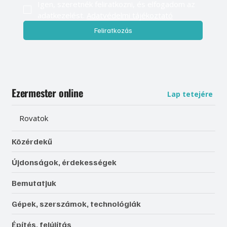
Igen, szeretnék feliratkozni, és elfogadom az 
adatkezelést. 
Adatvédelmi tájékoztató
Feliratkozás
Ezermester online
Lap tetejére
Rovatok
Közérdekű
Újdonságok, érdekességek
Bemutatjuk
Gépek, szerszámok, technológiák
Építés, felújítás