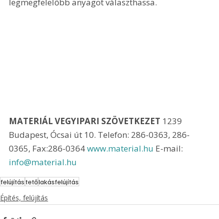
legmegfelelőbb anyagot választhassa.
MATERIÁL VEGYIPARI SZÖVETKEZET
 1239 
Budapest, Ócsai út 10. Telefon: 286-0363, 286-
0365, Fax:286-0364 
www.material.hu
 E-mail: 
info@material.hu
felújítás
tető
lakásfelújítás
Építés, felújítás