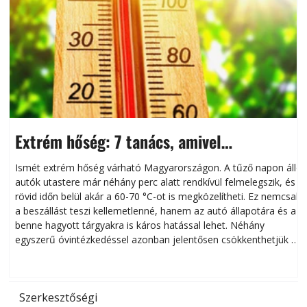
Extrém hőség: 7 tanács, amivel
megóvhatjuk autónkat a nyári károktól
Ismét extrém hőség várható Magyarországon. A tűző napon álló
autók utastere már néhány perc alatt rendkívül felmelegszik, és
rövid időn belül akár a 60-70 °C-ot is megközelítheti. Ez nemcsak
n
a beszállást teszi kellemetlenné, hanem az autó állapotára és a
benne hagyott tárgyakra is káros hatással lehet. Néhány
egyszerű óvintézkedéssel azonban jelentősen csökkenthetjük a
hőség káros hatásait.
l
Szerkesztőségi