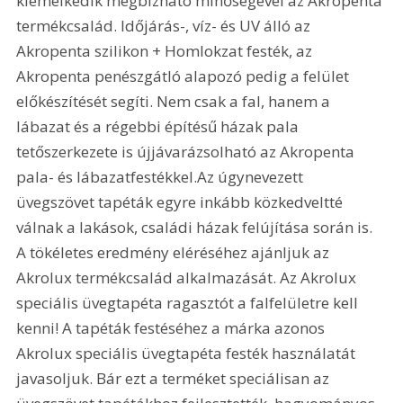
kiemelkedik megbízható minőségével az Akropenta 
termékcsalád. Időjárás-, víz- és UV álló az 
Akropenta szilikon + Homlokzat festék, az 
Akropenta penészgátló alapozó pedig a felület 
előkészítését segíti. Nem csak a fal, hanem a 
lábazat és a régebbi építésű házak pala 
tetőszerkezete is újjávarázsolható az Akropenta 
pala- és lábazatfestékkel.Az úgynevezett 
üvegszövet tapéták egyre inkább közkedveltté 
válnak a lakások, családi házak felújítása során is. 
A tökéletes eredmény eléréséhez ajánljuk az 
Akrolux termékcsalád alkalmazását. Az Akrolux 
speciális üvegtapéta ragasztót a falfelületre kell 
kenni! A tapéták festéséhez a márka azonos 
Akrolux speciális üvegtapéta festék használatát 
javasoljuk. Bár ezt a terméket speciálisan az 