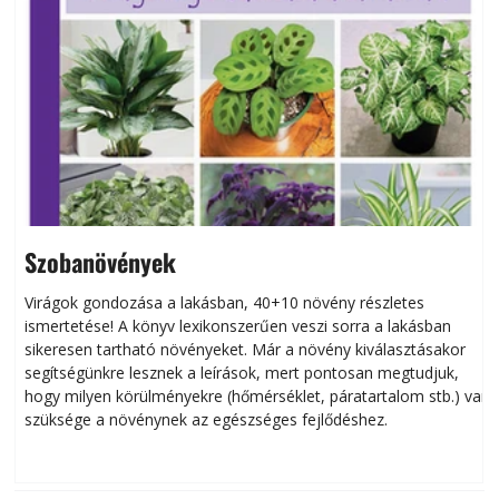
Szobanövények
Virágok gondozása a lakásban, 40+10 növény részletes
ismertetése! A könyv lexikonszerűen veszi sorra a lakásban
s
sikeresen tart­ha­tó növényeket. Már a növény kiválasztásakor
h
segítségünkre lesznek a leírások, mert pontosan megtudjuk,
k
hogy milyen körülményekre (hőmérséklet, páratartalom stb.) van
szüksége a növénynek az egészséges fejlődéshez.
t