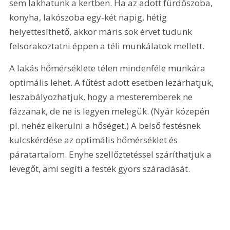
sem lakhatunk a kertben. Ha az adott fürdőszoba, 
konyha, lakószoba egy-két napig, hétig 
helyettesíthető, akkor máris sok érvet tudunk 
felsorakoztatni éppen a téli munkálatok mellett.
A lakás hőmérséklete télen mindenféle munkára 
optimális lehet. A fűtést adott esetben lezárhatjuk, 
leszabályozhatjuk, hogy a mesteremberek ne 
fázzanak, de ne is legyen melegük. (Nyár közepén 
pl. nehéz elkerülni a hőséget.) A belső festésnek 
kulcskérdése az optimális hőmérséklet és 
páratartalom. Enyhe szellőztetéssel száríthatjuk a 
levegőt, ami segíti a festék gyors száradását.