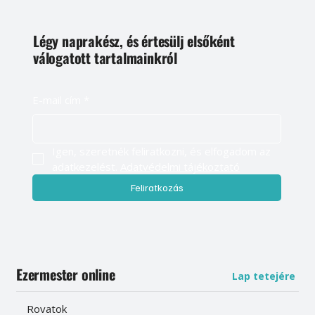
Légy naprakész, és értesülj elsőként
válogatott tartalmainkról
E-mail cím
*
Igen, szeretnék feliratkozni, és elfogadom az 
adatkezelést. 
Adatvédelmi tájékoztató
Feliratkozás
Ezermester online
Lap tetejére
Rovatok