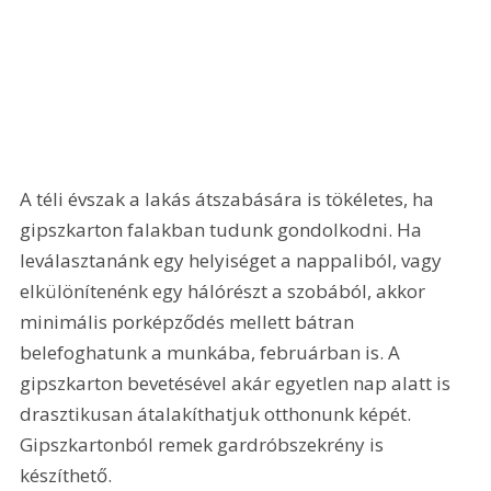
A téli évszak a lakás átszabására is töké­letes, ha 
gipszkarton falakban tudunk gondolkodni. Ha 
leválasztanánk egy helyiséget a nappaliból, vagy 
elkülönítenénk egy hálórészt a szobából, akkor 
minimális porképződés mellett bátran 
belefoghatunk a munkába, februárban is. A 
gipszkarton bevetésével akár egyetlen nap alatt is 
drasztikusan átalakíthatjuk otthonunk képét. 
Gipszkartonból remek gardróbszekrény is 
készíthető.