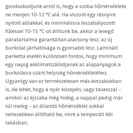
gondoskodjunk arról is, hogy a szoba hőmérséklete 
ne menjen 10-12 °C alá. Ha viszont egy résnyire 
nyitott ablakkal, és minimálisra leszabályozott 
fűtéssel 10-15 °C-ot állítunk be, akkor a levegő 
páratartalma garantáltan alacsony lesz, az új 
burkolat járható­sága is gyorsabb lesz. Laminált 
parketta esetén különösen fontos, hogy minimum 
egy napig akklimatizálódjanak az alapanyagok a 
burkolásra szánt helyiség hőmérsékletéhez. 
Ugyanígy van ez természetesen más évszakokban 
is, de lehet, hogy a nyár közepén, vagy tavasszal – 
amikor az éjszaka még hideg, a nappal pedig már 
túl meleg – az állandó hőmérséklet sokkal 
nehezebben állítható be, mint a temperált téli 
lakásban.