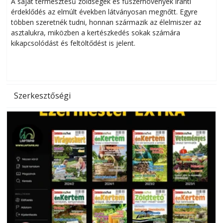
Helytakarékos kertészkedés
A saját termesztésű zöldségek és fűszernövények iránti
érdeklődés az elmúlt években látványosan megnőtt. Egyre
többen szeretnék tudni, honnan származik az élelmiszer az
l
asztalukra, miközben a kertészkedés sokak számára
kikapcsolódást és feltöltődést is jelent.
é
d
Szerkesztőségi