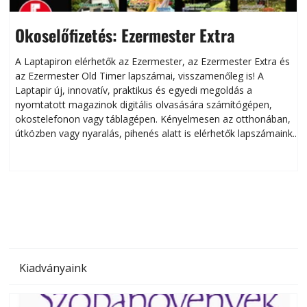
Okoselőfizetés: Ezermester Extra
A Laptapiron elérhetők az Ezermester, az Ezermester Extra és
az Ezermester Old Timer lapszámai, visszamenőleg is! A
Laptapir új, innovatív, praktikus és egyedi megoldás a
L
nyomtatott magazinok digitális olvasására számítógépen,
okostelefonon vagy táblagépen. Kényelmesen az otthonában,
útközben vagy nyaralás, pihenés alatt is elérhetők lapszámaink.
ú
Bárhol, bármikor, akár külföldön élve vagy dolgozva is
B
olvashatók az Ezermester lapszámai. A Laptapir kényelmes
megoldás, mert: – t
Kiadványaink