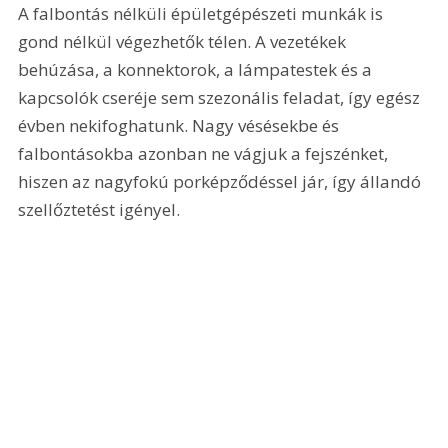
A falbontás nélküli épületgépészeti munkák is 
gond nélkül végezhetők télen. A vezetékek 
behúzása, a konnektorok, a lámpatestek és a 
kapcsolók cseréje sem szezonális feladat, így egész 
évben nekifoghatunk. Nagy vésésekbe és 
falbontásokba azonban ne vágjuk a fejszénket, 
hiszen az nagyfokú porképződéssel jár, így állandó 
szellőztetést igényel.