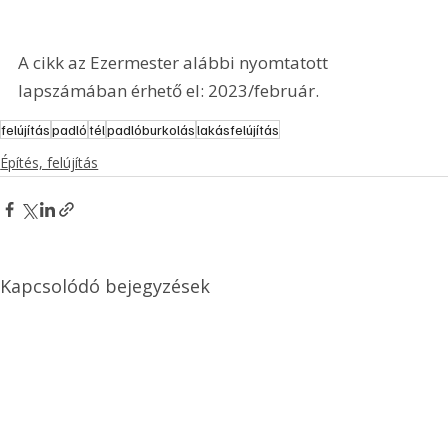
A cikk az Ezermester alábbi nyomtatott 
lapszámában érhető el: 2023/február.
felújítás
padló
tél
padlóburkolás
lakásfelújítás
Építés, felújítás
Kapcsolódó bejegyzések