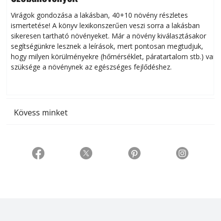
Virágok gondozása a lakásban, 40+10 növény részletes
ismertetése! A könyv lexikonszerűen veszi sorra a lakásban
s
sikeresen tart­ha­tó növényeket. Már a növény kiválasztásakor
h
segítségünkre lesznek a leírások, mert pontosan megtudjuk,
k
hogy milyen körülményekre (hőmérséklet, páratartalom stb.) van
szüksége a növénynek az egészséges fejlődéshez.
t
Kövess minket