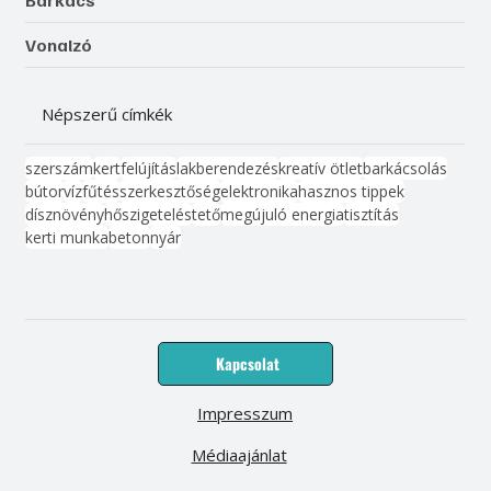
Vonalzó
Népszerű címkék
szerszám
kert
felújítás
lakberendezés
kreatív ötlet
barkácsolás
bútor
víz
fűtés
szerkesztőség
elektronika
hasznos tippek
dísznövény
hőszigetelés
tető
megújuló energia
tisztítás
kerti munka
beton
nyár
Kapcsolat
Impresszum
Médiaajánlat