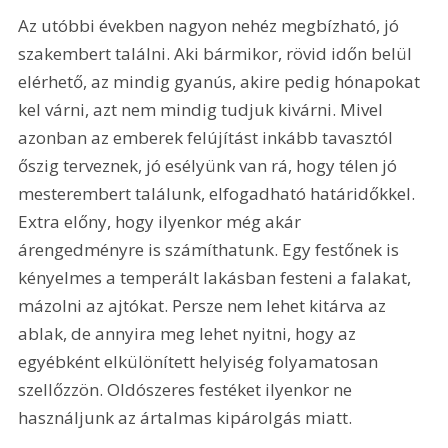
Az utóbbi években nagyon nehéz megbízható, jó 
szakembert találni. Aki bármikor, rövid időn belül 
elérhető, az mindig gyanús, akire pedig hónapokat 
kel várni, azt nem mindig tudjuk kivárni. Mivel 
azonban az emberek felújítást inkább tavasztól 
őszig terveznek, jó esélyünk van rá, hogy télen jó 
mesterembert találunk, elfogadható határidőkkel. 
Extra előny, hogy ilyenkor még akár 
árengedményre is számíthatunk. Egy festőnek is 
kényelmes a temperált lakásban festeni a falakat, 
mázolni az ajtókat. Persze nem lehet kitárva az 
ablak, de annyira meg lehet nyitni, hogy az 
egyébként elkülönített helyiség folyamatosan 
szellőzzön. Oldószeres festéket ilyenkor ne 
használjunk az ártalmas kipárolgás miatt.