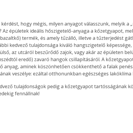
a kérdést, hogy mégis, milyen anyagot válasszunk, melyik a 
? Az épületek ideális hőszigetelő-anyaga a kőzetgyapot, me
azaltkő) termék, és amely tűzálló, illetve a tűzterjedést gát
bbi kedvező tulajdonsága kiváló hangszigetelő képessége, 
lső, az utcáról beszűrődő zajok, vagy akár az épületen belül
zédtól eredő) zavaró hangok csillapításáról. A kőzetgyapot
ő anyag, aminek köszönhetően csökkenthető a falak pené­
ak veszélye: ezáltal otthonunkban egészséges lakóklíma b
dvező tulajdonságok pedig a kőzetgyapot tartósságának k
edekig fennállnak!