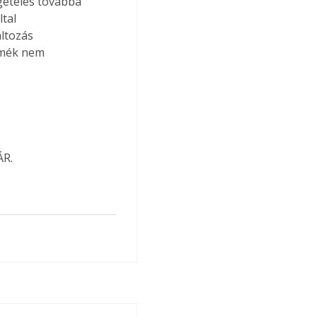
getelés továbbá 
tal 
ltozás 
rmék nem 
ÁR.