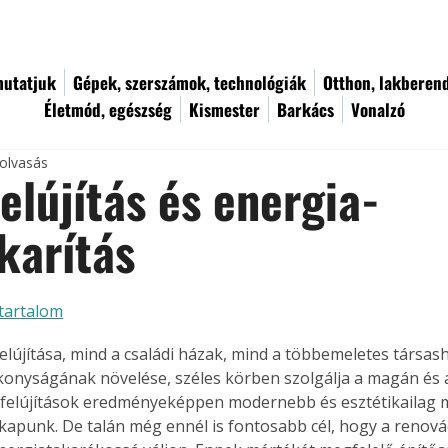
utatjuk
Gépek, szerszámok, technológiák
Otthon, lakberen
Életmód, egészség
Kismester
Barkács
Vonalzó
 olvasás
elújítás és energia-
karítás
tartalom
elújítása, mind a családi házak, mind a többemeletes társas
onyságának növelése, széles körben szolgálja a magán és 
 felújítások eredményeképpen modernebb és esztétikailag 
kapunk. De talán még ennél is fontosabb cél, hogy a renová