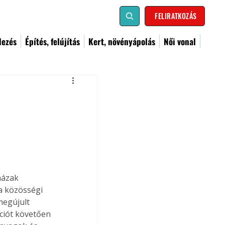
FELIRATKOZÁS
dezés
Építés, felújítás
Kert, növényápolás
Női vonal
házak 
a közösségi 
megújult 
ciót követően 