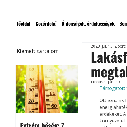
Főoldal
Közérdekű
Újdonságok, érdekességek
Bem
2023. júl. 13.
2 perc
Lakásf
Kiemelt tartalom
megta
Frissítve:
jún. 30.
Támogatott 
Otthonaink f
energiahaték
érdekeket. A
környezetet 
Extrém hőség: 7