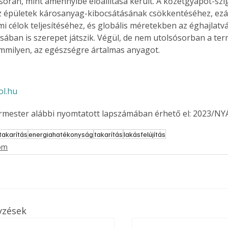
orán, mint amennyibe előállítása került. A kőzetgyapot-szi
. A
z épületek károsanyag-kibocsátásának csökkentéséhez, ezál
megoldás,
mi célok teljesítéséhez, és globális méretekben az éghajlatvá
ásában is szerepet játszik. Végül, de nem utolsósorban a te
mmilyen, az egészségre ártalmas anyagot.
l.hu
ermester alábbi nyomtatott lapszámában érhető el: 2023/NY
akarítás
energiahatékonyság
takarítás
lakásfelújítás
lom
yzések