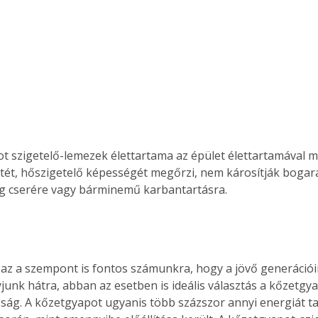
Együtt jobban megéri!
Bővebb információ itt!
k az
Együtt jobban megéri! A
mester
könyvek tetszőleges
er Old
párosítással kedvezményes
áron, 0 Ft postaköltséggel
t szigetelő-lemezek élettartama az épület élettartamával m
ptapir új,
megrendelhetők!
etét, hőszigetelő képességét megőrzi, nem károsítják bogar
és egyedi
g cserére vagy bárminemű karbantartásra.
tt
lvasására
elefonon
nyelmesen
ben vagy
z a szempont is fontos számunkra, hogy a jövő generációi
t is
junk hátra, abban az esetben is ideális választás a kőzetgy
. Bárhol,
ön élve
ság. A kőzetgyapot ugyanis több százszor annyi energiát ta
ashatók az