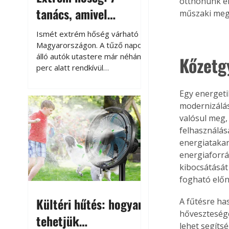
otthonunk en
tanács, amivel
műszaki mego
megóvhatjuk
Ismét extrém hőség várható
autónkat a nyári
Magyarországon. A tűző napon
álló autók utastere már néhány
Kőzetg
károktól
perc alatt rendkívül
felmelegszik, és rövid időn belül
akár a 60-70 °C-ot is
Egy energetik
megközelítheti. Ez nemcsak a
modernizálás
beszállást teszi kellemetlenné,
valósul meg,
hanem az autó állapotára és a
felhasználá
benne hagyott tárgyakra is
energiatakar
káros hatással lehet. Néhány
energiaforrá
egyszerű óvintézkedéssel
kibocsátását
azonban jelentősen
fogható előn
csökkenthetjük a hőség káros
hatásait.
Kültéri hűtés: hogyan
A fűtésre ha
hőveszteségé
tehetjük
lehet segíts