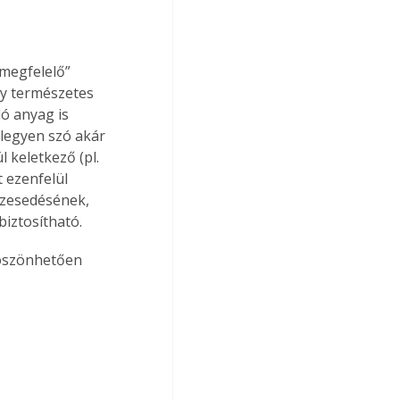
„megfelelő” 
ly természetes 
ló anyag is 
legyen szó akár 
 keletkező (pl. 
 ezenfelül 
szesedésének, 
iztosítható.
öszönhetően 