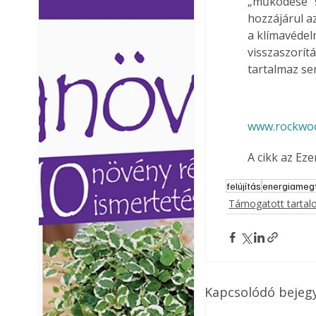
„működése” s
Ezermester lapszámai. A
Ezermester lapszámai
hozzájárul a
Laptapir kényelmes megoldás,
Laptapir kényelmes 
a klímavédel
mert: – t
mert: – t
visszaszorít
tartalmaz se
www.rockwoo
A cikk az Ez
felújítás
energiamegt
Támogatott tarta
Kapcsolódó bejeg