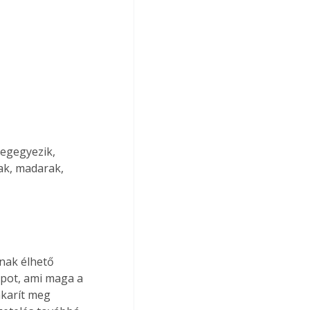
egegyezik, 
ak, madarak, 
nak élhető 
apot, ami maga a 
karít meg 