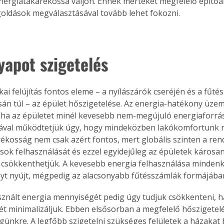
ergiatakarékossá váljon. Ennek mértékét megfelelő építőa
ldások megválasztásával tovább lehet fokozni.
yapot szigetelés
ai felújítás fontos eleme – a nyílászárók cseréjén és a fűtés
án túl – az épület hőszigetelése. Az energia-hatékony üzem
 ha az épületet minél kevesebb nem-megújuló energiaforrá
sával működtetjük úgy, hogy mindeközben lakókomfortunk 
ékosság nem csak azért fontos, mert globális szinten a rend
sok felhasználását és ezzel egyidejűleg az épületek károsa
 csökkenthetjük. A kevesebb energia felhasználása mindenk
yt nyújt, mégpedig az alacsonyabb fűtésszámlák formájába
sznált energia mennyiségét pedig úgy tudjuk csökkenteni, ha
t minimalizáljuk. Ebben elsősorban a megfelelő hőszigetelés
égünkre. A legfőbb szigetelni szükséges felületek a házakat 