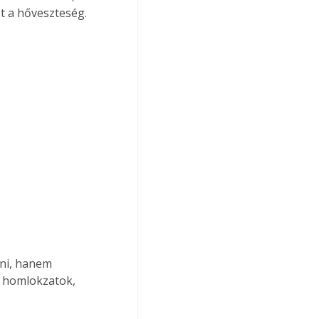
t a hőveszteség.
lni, hanem 
a homlokzatok, 