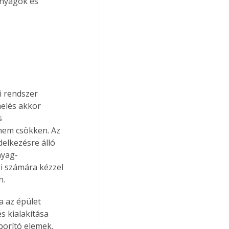
nyagok és 
i rendszer 
elés akkor 
s 
nem csökken. Az 
elkezésre álló 
nyag-
i számára kézzel 
n.
 az épület 
 kialakítása 
borító elemek, 