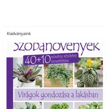
megoldás, mert: – t
Kiadványaink