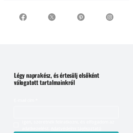
Légy naprakész, és értesülj elsőként
válogatott tartalmainkról
E-mail cím
*
Igen, szeretnék feliratkozni, és elfogadom az 
adatkezelést. 
Adatvédelmi tájékoztató