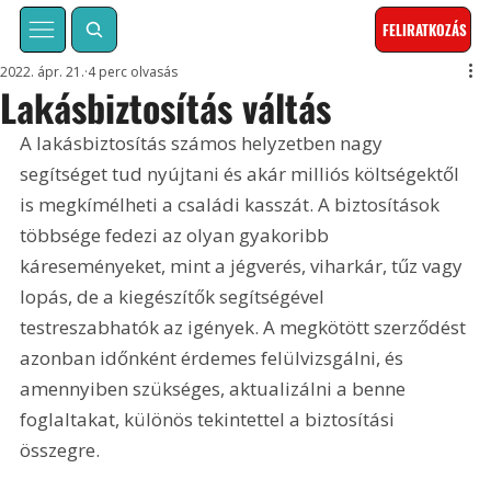
FELIRATKOZÁS
2022. ápr. 21.
4 perc olvasás
Lakásbiztosítás váltás
A lakásbiztosítás számos helyzetben nagy 
segítséget tud nyújtani és akár milliós költségektől 
is megkímélheti a családi kasszát. A biztosítások 
többsége fedezi az olyan gyakoribb 
káreseményeket, mint a jégverés, viharkár, tűz vagy 
lopás, de a kiegészítők segítségével 
testreszabhatók az igények. A megkötött szerződést 
azonban időnként érdemes felülvizsgálni, és 
amennyiben szükséges, aktualizálni a benne 
foglaltakat, különös tekintettel a biztosítási 
összegre.