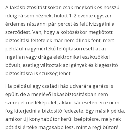
A lakásbiztosítást sokan csak megkötik és hosszú 
ideig rá sem néznek, holott 1-2 évente egyszer 
érdemes rászánni pár percet és felülvizsgálni a 
szerződést. Van, hogy a költözéskor megkötött 
biztosítási feltételek már nem állnak fent, mert 
például nagymértékű felújításon esett át az 
ingatlan vagy drága elektronikai eszközökkel 
bővült, esetleg változtak az igények és kiegészítő 
biztosításra is szükség lehet.
Ha például egy családi ház udvarára garázs is 
épült, de a meglévő lakásbiztosításban nem 
szerepel melléképület, akkor kár esetén erre nem 
fog kiterjedni a biztosító fedezete. Egy másik példa, 
amikor új konyhabútor kerül beépítésre, melynek 
pótlási értéke magasabb lesz, mint a régi bútoré. 