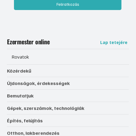
Feliratkozás
Ezermester online
Lap tetejére
Rovatok
Közérdekű
Újdonságok, érdekességek
Bemutatjuk
Gépek, szerszámok, technológiák
Építés, felújítás
Otthon, lakberendezés