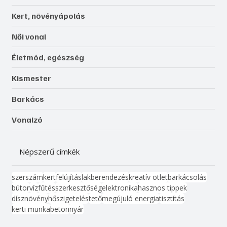
Kert, növényápolás
Női vonal
Életmód, egészség
Kismester
Barkács
Vonalzó
Népszerű címkék
szerszám
kert
felújítás
lakberendezés
kreatív ötlet
barkácsolás
bútor
víz
fűtés
szerkesztőség
elektronika
hasznos tippek
dísznövény
hőszigetelés
tető
megújuló energia
tisztítás
kerti munka
beton
nyár