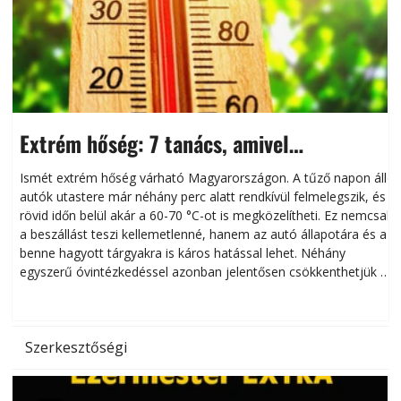
Extrém hőség: 7 tanács, amivel
megóvhatjuk autónkat a nyári károktól
Ismét extrém hőség várható Magyarországon. A tűző napon álló
autók utastere már néhány perc alatt rendkívül felmelegszik, és
rövid időn belül akár a 60-70 °C-ot is megközelítheti. Ez nemcsak
n
a beszállást teszi kellemetlenné, hanem az autó állapotára és a
benne hagyott tárgyakra is káros hatással lehet. Néhány
egyszerű óvintézkedéssel azonban jelentősen csökkenthetjük a
hőség káros hatásait.
l
Szerkesztőségi