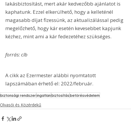
lakásbiztosítást, mert akár kedvezőbb ajánlatot is 
kaphatunk. Ezzel elkerülhető, hogy a kelleténél 
magasabb díjat fizessünk, az aktualizálással pedig 
megelőzhető, hogy kár esetén kevesebbet kapjunk 
kézhez, mint ami a kár fedezetéhez szükséges.
forrás: clb
A cikk az Ezermester alábbi nyomtatott 
lapszámában érhető el: 2022/február.
biztonsági rendszer
ingatlan
biztosítás
betörésvédelem
Olvasói és Közérdekű