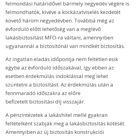
felmondási határidővel bármely negyedév végére is 
felmondhatók, kivéve a kockázatviselés kezdetét 
követő három negyedévben. Továbbá még az 
évforduló előtt lehetőség van a meglévő 
lakásbiztosítást MFO-ra váltani, amennyiben 
ugyanannál a biztosítónál van mindkét biztosítás.
Az ingatlan eladás időpontja nem feltétlen esik 
egybe az évforduló időszakával, így ebben az 
esetben érdekmúlás indoklással meg lehet 
szüntetni a biztosítást. Az érdekmúlás után a 
fennmaradó időszakra az előre 
befizetett biztosítási díj visszajár.
A pénzintézetek a lakáshitel mellé gyakran 
feltételként szabják meg a lakásbiztosítás kötését. 
Amennyiben az új biztosítás konstrukciói 