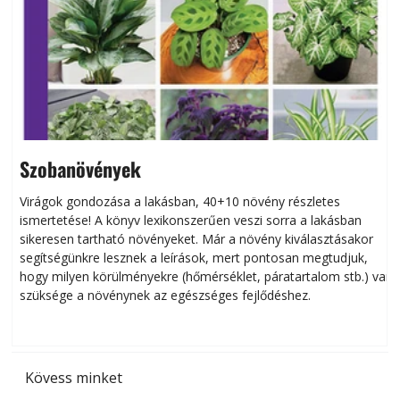
Szobanövények
Virágok gondozása a lakásban, 40+10 növény részletes
ismertetése! A könyv lexikonszerűen veszi sorra a lakásban
s
sikeresen tart­ha­tó növényeket. Már a növény kiválasztásakor
h
segítségünkre lesznek a leírások, mert pontosan megtudjuk,
k
hogy milyen körülményekre (hőmérséklet, páratartalom stb.) van
szüksége a növénynek az egészséges fejlődéshez.
t
Kövess minket