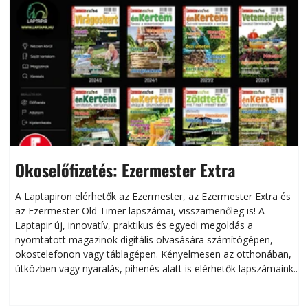
Okoselőfizetés: Ezermester Extra
A Laptapiron elérhetők az Ezermester, az Ezermester Extra és
az Ezermester Old Timer lapszámai, visszamenőleg is! A
Laptapir új, innovatív, praktikus és egyedi megoldás a
L
nyomtatott magazinok digitális olvasására számítógépen,
okostelefonon vagy táblagépen. Kényelmesen az otthonában,
útközben vagy nyaralás, pihenés alatt is elérhetők lapszámaink.
ú
Bárhol, bármikor, akár külföldön élve vagy dolgozva is
B
olvashatók az Ezermester lapszámai. A Laptapir kényelmes