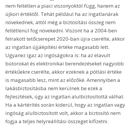
nem feltétlen a piaci viszonyoktól függ, hanem az 
újkori értéktől. Tehát például ha az ingatlanárak 
növekednek, attól még a biztosítási összeg nem 
feltétlenül fog növekedni. Viszont ha a 2004-ben 
felrakott tetőcserepet 2020-ban újra cserélte, akkor 
az ingatlan újjáépítési értéke magasabb lett. 
Ugyanez igaz az ingóságokra is: ha az elavult 
bútorokat és elektronikai berendezéseket nagyobb 
értékűekre cserélte, akkor ezeknek a pótlási értéke 
is magasabb lesz, mint az előzőké. Amennyiben a 
lakásbiztosításba nem kerülnek be ezek a 
fejlesztések, úgy az ingatlan alulbiztosítottá válhat. 
Ha a kártérítés során kiderül, hogy az ingatlan vagy 
ingóság alulbiztosított volt, akkor a biztosító nem 
fogja a teljes helyreállítási összeget kifizetni.