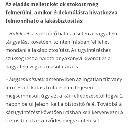
Az eladás mellett két ok szokott még 
felmerülni, amikor érdekmúlásra hivatkozva 
felmondható a lakásbiztosítás:
– 
Haláleset: 
a szerződő halála esetén a hagyatéki 
tárgyalást követően, szintén írásban fel lehet 
mondani a lakásbiztosítást. Az ügyintézéshez 
szükség lesz a halotti anyakönyvi kivonat és a 
hagyatéki végzés másolatára is.
– 
Megsemmisülés: 
amennyiben az ingatlan tűz vagy 
természeti katasztrófa esetén teljesen 
megsemmisül, úgy azt a kár felfedezésétől fogva 2 
napon belül jelezni kell a biztosító felé. Továbbá a 
kárügyintézést követően írásban kell kérvényezni a 
biztosítónál a szerződés megszüntetését.