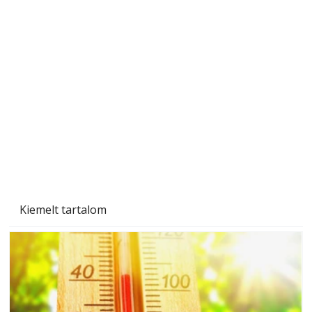
Naptej vagy napolaj? Melyiket válasszuk, és
miben különböznek?
Kiemelt tartalom