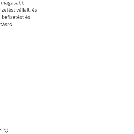
ál magasabb 
etést vállalt, és 
 befizetést és 
tásról.
sség 