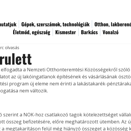
utatjuk
Gépek, szerszámok, technológiák
Otthon, lakberen
Életmód, egészség
Kismester
Barkács
Vonalzó
rc olvasás
rulett
 elfogadta a Nemzeti Otthonteremtési Közösségekről szóló
latot az új lakóingatlanok építésének és vásárlásának ösztö
ési program új eleme nem érinti a lakástakarék-pénztáraka
mogatása nem változik.
ó szerint a NOK-hoz csatlakozó tagok kötelezettséget vállal
t összeg befizetésére, előre meghatározott ütemben. Az új
z a megtakarításon felül még hiányzó összeget a közösség