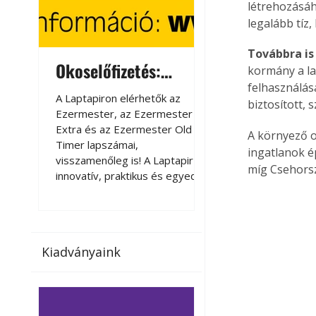
létrehozásáh
legalább tíz,
Továbbra i
Okoselőfizetés:
Okoselőfizetés
kormány a lak
felhasználás
Ezermester Extra
A Laptapiron elérhetők az
A Laptapiron elérhető
biztosított,
Ezermester, az Ezermester
Ezermester, az Ezer
Extra és az Ezermester Old
Extra és az Ezermest
A környező 
Timer lapszámai,
Timer lapszámai,
ingatlanok é
visszamenőleg is! A Laptapir új,
visszamenőleg is! A La
míg Csehors
innovatív, praktikus és egyedi
innovatív, praktikus 
megoldás a nyomtatott
megoldás a nyomtato
magazinok digitális olvasására
magazinok digitális o
számítógépen, okostelefonon
számítógépen, okost
vagy táblagépen. Kényelmesen
vagy táblagépen. Ké
Kiadványaink
az otthonában, útközben vagy
az otthonában, útköz
nyaralás, pihenés alatt is
nyaralás, pihenés alat
elérhetők lapszámaink. Bárhol,
elérhetők lapszámaink
bármikor, akár külföldön élve
bármikor, akár külföld
vagy dolgozva is olvashatók az
vagy dolgozva is olv