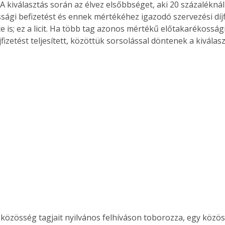
. A kiválasztás során az élvez elsőbbséget, aki 20 százalékn
ági befizetést és ennek mértékéhez igazodó szervezési díjfiz
tte is; ez a licit. Ha több tag azonos mértékű előtakarékossági
jfizetést teljesített, közöttük sorsolással döntenek a kiválasz
 közösség tagjait nyilvános felhíváson toborozza, egy közö