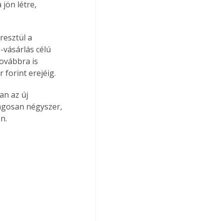
jön létre, 
resztül a 
-vásárlás célú 
ovábbra is 
forint erejéig.
n az új 
agosan négyszer, 
n.