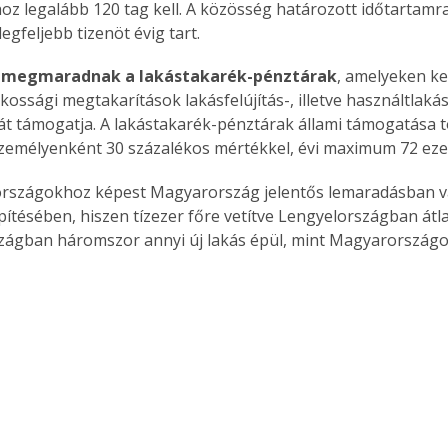
oz legalább 120 tag kell. A közösség határozott időtartamra 
 legfeljebb tizenöt évig tart.
s megmaradnak a lakástakarék-pénztárak
, amelyeken ke
Együtt jobban megéri!
ossági megtakarítások lakásfelújítás-, illetve használtlakás
át támogatja. A lakástakarék-pénztárak állami támogatása t
Bővebb információ itt!
k az
Együtt jobban megéri! A
 személyenként 30 százalékos mértékkel, évi maximum 72 ezer 
mester
könyvek tetszőleges
er Old
párosítással kedvezményes
országokhoz képest Magyarország jelentős lemaradásban va
áron, 0 Ft postaköltséggel
pítésében, hiszen tízezer főre vetítve Lengyelországban átl
ptapir új,
megrendelhetők!
zágban háromszor annyi új lakás épül, mint Magyarországo
és egyedi
tt
lvasására
elefonon
nyelmesen
ben vagy
t is
. Bárhol,
ön élve
ashatók az