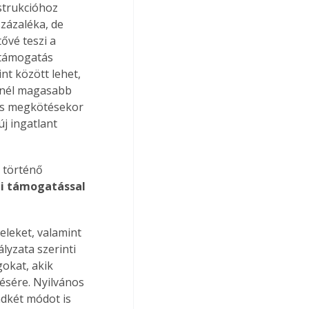
nstrukcióhoz 
zázaléka, de 
ővé teszi a 
 támogatás 
int között lehet, 
knél magasabb 
dés megkötésekor 
j ingatlant 
 történő 
i támogatással 
eleket, valamint 
lyzata szerinti 
gokat, akik 
ésére. Nyilvános 
ndkét módot is 