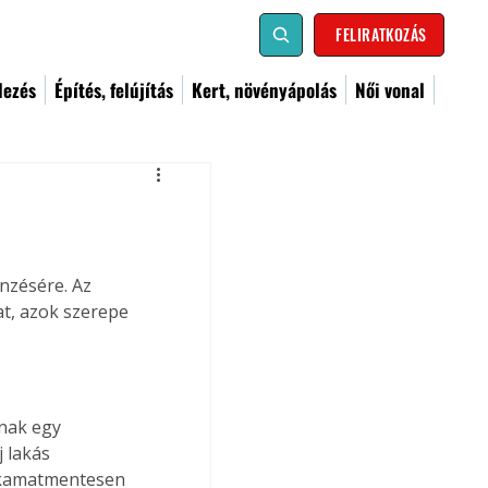
FELIRATKOZÁS
dezés
Építés, felújítás
Kert, növényápolás
Női vonal
 
nzésére. Az 
t, azok szerepe 
nak egy 
 lakás 
 kamatmentesen 