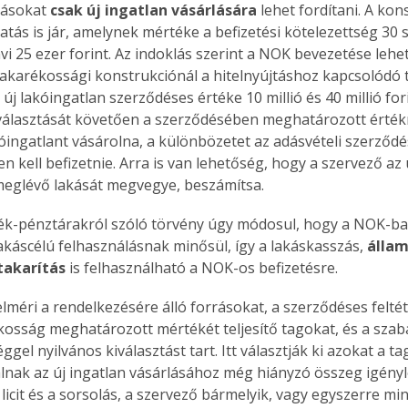
ásokat 
csak új ingatlan vásárlására
 lehet fordítani. A ko
atás is jár, amelynek mértéke a befizetési kötelezettség 30 s
vi 25 ezer forint. Az indoklás szerint a NOK bevezetése lehet
őtakarékossági konstrukciónál a hitelnyújtáshoz kapcsolódó
z új lakóingatlan szerződéses értéke 10 millió és 40 millió for
iválasztását követően a szerződésében meghatározott érté
kóingatlant vásárolna, a különbözetet az adásvételi szerző
 kell befizetnie. Arra is van lehetőség, hogy a szervező az ú
meglévő lakását megvegye, beszámítsa.
ék-pénztárakról szóló törvény úgy módosul, hogy a NOK-ba
lakáscélú felhasználásnak minősül, így a lakáskasszás, 
állam
takarítás
 is felhasználható a NOK-os befizetésre.
lméri a rendelkezésére álló forrásokat, a szerződéses feltét
kosság meghatározott mértékét teljesítő tagokat, és a szabá
gel nyilvános kiválasztást tart. Itt választják ki azokat a ta
álnak az új ingatlan vásárlásához még hiányzó összeg igényl
 licit és a sorsolás, a szervező bármelyik, vagy egyszerre mi