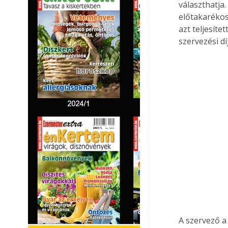
választhatja
előtakarékoss
azt teljesíte
szervezési dí
A szervező a