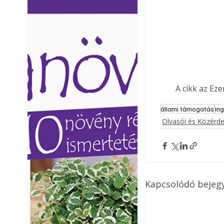
Ezermester lapszámai. A
Ezermester lapszámai
Laptapir kényelmes megoldás,
Laptapir kényelmes 
mert: – t
mert: – t
A cikk az Ez
állami támogatás
in
Olvasói és Közérd
Kapcsolódó bejeg