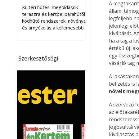
kellemesebbé a
A megtakarít
Kültéri hűtési megoldások
állami támog
teraszt és a kertet?
teraszra és kertbe: párahűtők,
legfeljebb ha
ködhűtő rendszerek, növények
jelenlegi el
és árnyékolás a kellemesebb
kiváltását. A
nyári mikroklímáért. A kültéri
ha a tag a k
hűtés kérdése az utóbbi
értékű új la
években egyre nagyobb
jelentőséget kapott, ahogy a
egy összegben
Szerkesztőségi
nyári hőhullámok gyakoribbá és
vásárló tag 
intenzívebbé váltak. Míg
korábban elsősorban a beltéri
A lakástakar
klímaberendezések jelentették
befizetés is 
a megoldást a meleg ellen, ma
növelt meg
már egyre többen keresnek
olyan kültéri hűtési
A szervező fe
lehetőségeket is, amelyek a
az előtakaré
teraszok, erkélyek, kertek vagy
rendszeresség
vendégl
jogosulttá v
kiválasztás a