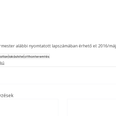
. A
megoldás,
ermester alábbi nyomtatott lapszámában érhető el: 2016/máj
gatlan
lakáshitel
otthonteremtés
ekű
yzések