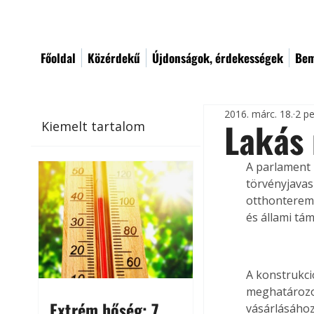
Főoldal
Közérdekű
Újdonságok, érdekességek
Bem
2016. márc. 18.
2 pe
Lakás 
Kiemelt tartalom
A parlament 
törvényjavas
otthonteremt
és állami tá
A konstrukci
meghatározot
Extrém hőség: 7
vásárlásáho