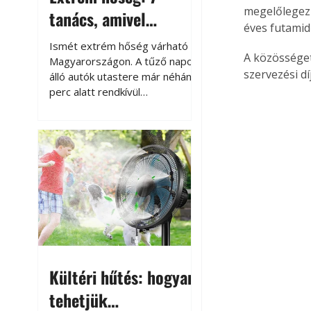
megelőlegezi
tanács, amivel
éves futamidő
megóvhatjuk
Ismét extrém hőség várható
A közösséget
autónkat a nyári
Magyarországon. A tűző napon
szervezési dí
álló autók utastere már néhány
károktól
perc alatt rendkívül
felmelegszik, és rövid időn belül
akár a 60-70 °C-ot is
megközelítheti. Ez nemcsak a
beszállást teszi kellemetlenné,
hanem az autó állapotára és a
benne hagyott tárgyakra is
káros hatással lehet. Néhány
egyszerű óvintézkedéssel
azonban jelentősen
csökkenthetjük a hőség káros
hatásait.
Kültéri hűtés: hogyan
tehetjük