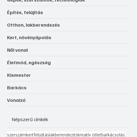
Építés, felújítás
Otthon, lakberendezés
Kert, növényápolás
Női vonal
Életmód, egészség
Kismester
Barkács
Vonalzó
Népszerű címkék
szerszám
kert
felújítás
lakberendezés
kreatív ötlet
barkácsolás