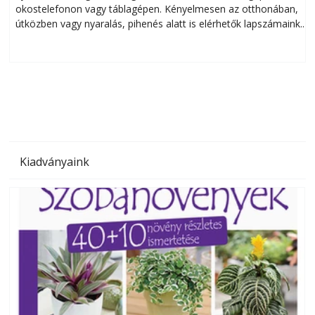
okostelefonon vagy táblagépen. Kényelmesen az otthonában,
útközben vagy nyaralás, pihenés alatt is elérhetők lapszámaink.
ú
Bárhol, bármikor, akár külföldön élve vagy dolgozva is
B
olvashatók az Ezermester lapszámai. A Laptapir kényelmes
megoldás, mert: – t
Kiadványaink