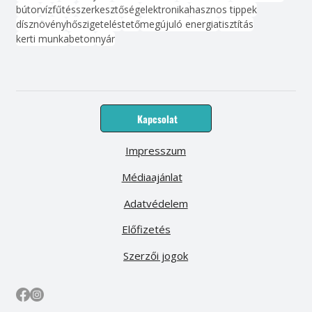
bútor
víz
fűtés
szerkesztőség
elektronika
hasznos tippek
dísznövény
hőszigetelés
tető
megújuló energia
tisztítás
kerti munka
beton
nyár
Kapcsolat
Impresszum
Médiaajánlat
Adatvédelem
Előfizetés
Szerzői jogok