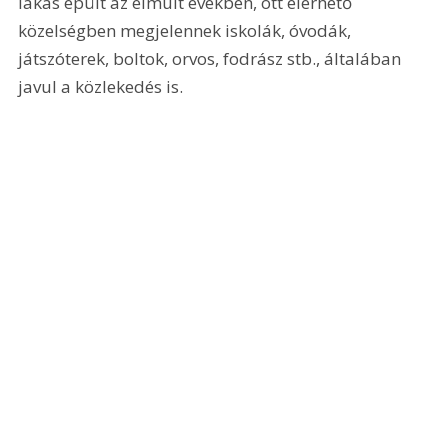
lakás épült az elmúlt években, ott elérhető 
közelségben megjelennek iskolák, óvodák, 
játszóterek, boltok, orvos, fodrász stb., általában 
javul a közlekedés is.