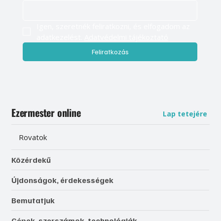
Igen, szeretnék feliratkozni, és elfogadom az 
adatkezelést. 
Adatvédelmi tájékoztató
Feliratkozás
Ezermester online
Lap tetejére
Rovatok
Közérdekű
Újdonságok, érdekességek
Bemutatjuk
Gépek, szerszámok, technológiák