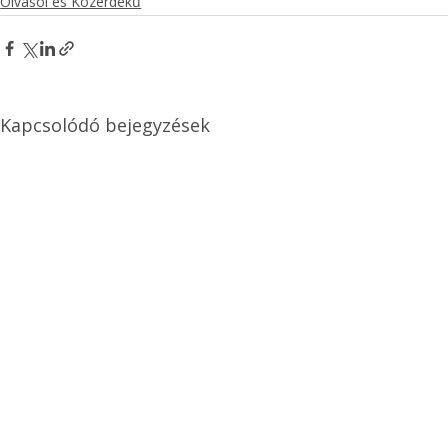
Olvasói és Közérdekű
Kapcsolódó bejegyzések