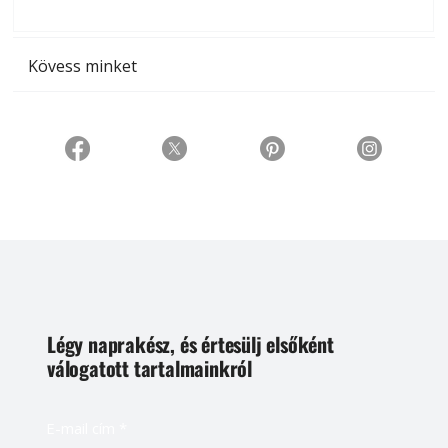
t
Kövess minket
Légy naprakész, és értesülj elsőként
válogatott tartalmainkról
E-mail cím
*