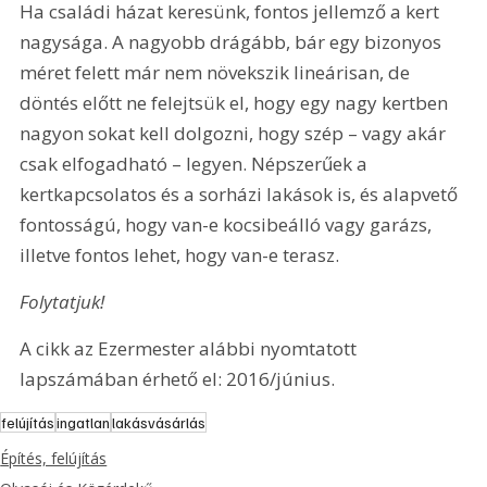
Ha családi házat keresünk, fontos jellemző a kert 
nagysága. A nagyobb drágább, bár egy bizonyos 
méret felett már nem növekszik lineárisan, de 
döntés előtt ne felejtsük el, hogy egy nagy kertben 
nagyon sokat kell dolgozni, hogy szép – vagy akár 
csak elfogadható – legyen. Népszerűek a 
kertkapcsolatos és a sorházi lakások is, és alapvető 
fontosságú, hogy van-e kocsibeálló vagy garázs, 
illetve fontos lehet, hogy van-e terasz.
Folytatjuk! 
A cikk az Ezermester alábbi nyomtatott 
lapszámában érhető el: 2016/június.
felújítás
ingatlan
lakásvásárlás
Építés, felújítás