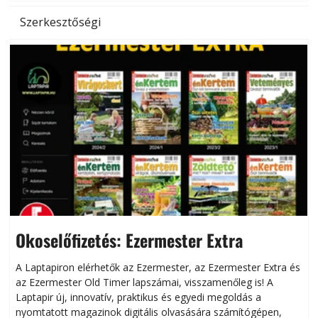
Szerkesztőségi
Okoselőfizetés: Ezermester Extra
A Laptapiron elérhetők az Ezermester, az Ezermester Extra és
az Ezermester Old Timer lapszámai, visszamenőleg is! A
Laptapir új, innovatív, praktikus és egyedi megoldás a
L
nyomtatott magazinok digitális olvasására számítógépen,