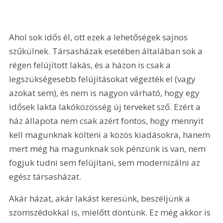
Ahol sok idős él, ott ezek a lehetőségek sajnos 
szűkülnek. Társasházak esetében általában sok a 
régen felújított lakás, és a házon is csak a 
legszükségesebb felújításokat végezték el (vagy 
azokat sem), és nem is nagyon várható, hogy egy 
idősek lakta lakóközösség új terveket sző. Ezért a 
ház állapota nem csak azért fontos, hogy mennyit 
kell magunknak költeni a közös kiadásokra, hanem 
mert még ha magunknak sok pénzünk is van, nem 
fogjuk tudni sem felújítani, sem modernizálni az 
egész társasházat.
Akár házat, akár lakást keresünk, beszéljünk a 
szomszédokkal is, mielőtt döntünk. Ez még akkor is 