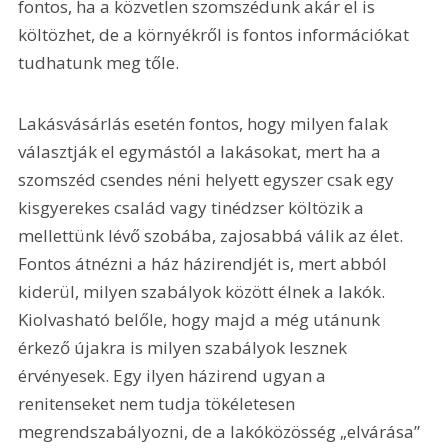
fontos, ha a közvetlen szomszédunk akár el is 
költözhet, de a környékről is fontos információkat 
tudhatunk meg tőle.
Lakásvásárlás esetén fontos, hogy milyen falak 
választják el egymástól a lakásokat, mert ha a 
szomszéd csendes néni helyett egyszer csak egy 
kisgyerekes család vagy tinédzser költözik a 
mellettünk lévő szobába, zajosabbá válik az élet. 
Fontos átnézni a ház házirendjét is, mert abból 
kiderül, milyen szabályok között élnek a lakók. 
Kiolvasható belőle, hogy majd a még utánunk 
érkező újakra is milyen szabályok lesznek 
érvényesek. Egy ilyen házirend ugyan a 
renitenseket nem tudja tökéletesen 
megrendszabályozni, de a lakóközösség „elvárása” 