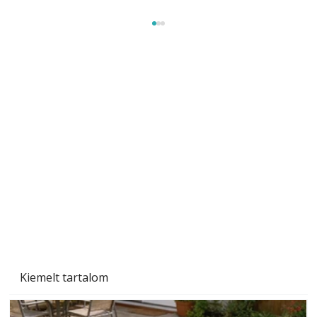
Beton járdalap készítése és lerakása – gyári
és saját készítésű megoldások
Kiemelt tartalom