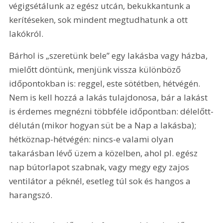
végigsétálunk az egész utcán, bekukkantunk a 
kerítéseken, sok mindent megtudhatunk a ott 
lakókról.
Bárhol is „szeretünk bele” egy lakásba vagy házba, 
mielőtt döntünk, menjünk vissza különböző 
időpontokban is: reggel, este sötétben, hétvégén. 
Nem is kell hozzá a lakás tulajdonosa, bár a lakást 
is érdemes megnézni többféle időpontban: délelőtt-
délután (mikor hogyan süt be a Nap a lakásba); 
hétköznap-hétvégén: nincs-e valami olyan 
takarásban lévő üzem a közelben, ahol pl. egész 
nap bútorlapot szabnak, vagy megy egy zajos 
ventilátor a péknél, esetleg túl sok és hangos a 
harangszó.