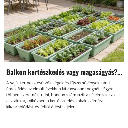
Balkon kertészkedés vagy magaságyás?
Helytakarékos kertészkedés
A saját termesztésű zöldségek és fűszernövények iránti
érdeklődés az elmúlt években látványosan megnőtt. Egyre
többen szeretnék tudni, honnan származik az élelmiszer az
l
asztalukra, miközben a kertészkedés sokak számára
kikapcsolódást és feltöltődést is jelent.
é
d