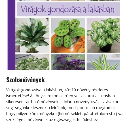
Szobanövények
Virágok gondozása a lakásban, 40+10 növény részletes
ismertetése! A könyv lexikonszerűen veszi sorra a lakásban
s
sikeresen tart­ha­tó növényeket. Már a növény kiválasztásakor
h
segítségünkre lesznek a leírások, mert pontosan megtudjuk,
k
hogy milyen körülményekre (hőmérséklet, páratartalom stb.) van
szüksége a növénynek az egészséges fejlődéshez.