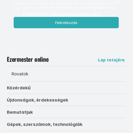
Igen, szeretnék feliratkozni, és elfogadom az 
adatkezelést. 
Adatvédelmi tájékoztató
Feliratkozás
Ezermester online
Lap tetejére
Rovatok
Közérdekű
Újdonságok, érdekességek
Bemutatjuk
Gépek, szerszámok, technológiák