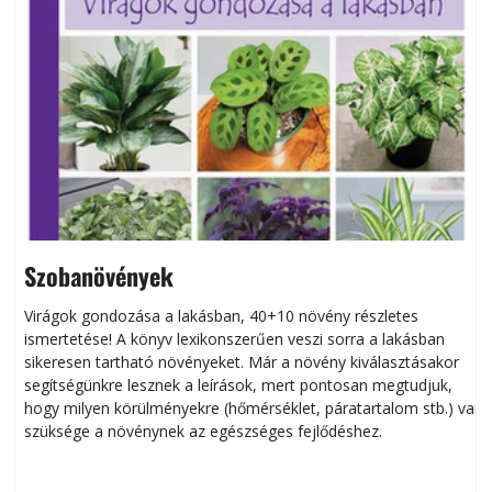
Szobanövények
Virágok gondozása a lakásban, 40+10 növény részletes
ismertetése! A könyv lexikonszerűen veszi sorra a lakásban
s
sikeresen tart­ha­tó növényeket. Már a növény kiválasztásakor
h
segítségünkre lesznek a leírások, mert pontosan megtudjuk,
k
hogy milyen körülményekre (hőmérséklet, páratartalom stb.) van
szüksége a növénynek az egészséges fejlődéshez.
t