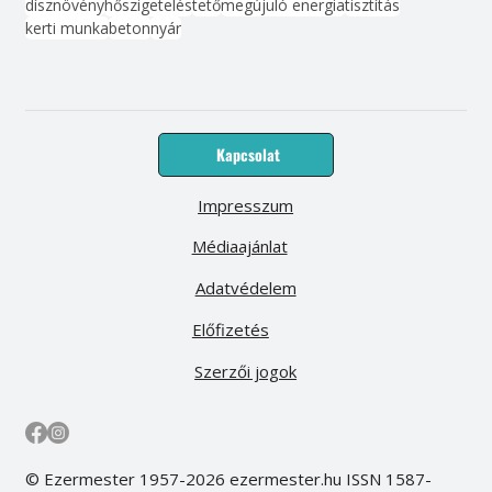
dísznövény
hőszigetelés
tető
megújuló energia
tisztítás
kerti munka
beton
nyár
Kapcsolat
Impresszum
Médiaajánlat
Adatvédelem
Előfizetés
Szerzői jogok
© Ezermester 1957-2026 ezermester.hu ISSN 1587-