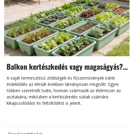
Balkon kertészkedés vagy magaságyás?
Helytakarékos kertészkedés
A saját termesztésű zöldségek és fűszernövények iránti
érdeklődés az elmúlt években látványosan megnőtt. Egyre
többen szeretnék tudni, honnan származik az élelmiszer az
l
asztalukra, miközben a kertészkedés sokak számára
kikapcsolódást és feltöltődést is jelent.
é
d