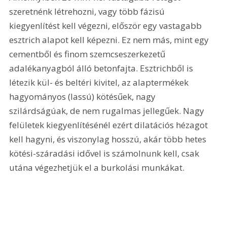
szeretnénk létrehozni, vagy több fázisú 
kiegyenlítést kell végezni, először egy vastagabb 
esztrich alapot kell képezni. Ez nem más, mint egy 
cementből és finom szemcseszerkezetű 
adalékanyagból álló betonfajta. Esztrichből is 
létezik kül- és beltéri kivitel, az alaptermékek 
hagyományos (lassú) kötésűek, nagy 
szilárdságúak, de nem rugalmas jellegűek. Nagy 
felületek kiegyenlítésénél ezért dilatációs hézagot 
kell hagyni, és viszonylag hosszú, akár több hetes 
kötési-száradási idővel is számolnunk kell, csak 
utána végezhetjük el a burkolási munkákat.