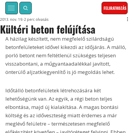
FELIRATKOZÁS
2013. nov. 19.
2 perc olvasás
Kültéri beton felújítása
A házilag készített, nem megfelelő szilárdságú 
betonfelületeket idővel kikezdi az időjárás. A málló, 
porló betont nem feltétlenül szükséges teljesen 
visszabontani, a műgyantaadalékkal javított, 
önterülő aljzatkiegyenlítő is jó megoldás lehet.
Időtálló betonfelületek létrehozására két 
lehetőségünk van. Az egyik, a régi beton teljes 
elbontása, majd új kialakítása. A magas bontási 
költség és az időveszteség miatt érdemes a már 
meglévő felületre – természetesen megfelelő 
előkészítést követően – javítóréteget felvinni. Ebben 