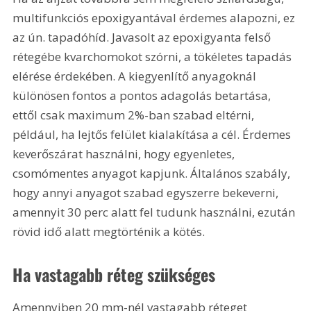
multifunkciós epoxigyantával érdemes alapozni, ez 
az ún. tapadóhíd. Javasolt az epoxigyanta felső 
rétegébe kvarchomokot szórni, a tökéletes tapadás 
elérése érdekében. A kiegyenlítő anyagoknál 
különösen fontos a pontos adagolás betartása, 
ettől csak maximum 2%-ban szabad eltérni, 
például, ha lejtős felület kialakítása a cél. Érdemes 
keverőszárat használni, hogy egyenletes, 
csomómentes anyagot kapjunk. Általános szabály, 
hogy annyi anyagot szabad egyszerre bekeverni, 
amennyit 30 perc alatt fel tudunk használni, ezután 
rövid idő alatt megtörténik a kötés.
Ha vastagabb réteg szükséges
Amennyiben 20 mm-nél vastagabb réteget 