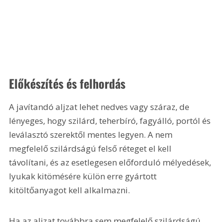
Előkészítés és felhordás
A javítandó aljzat lehet nedves vagy száraz, de 
lényeges, hogy szilárd, teherbíró, fagyálló, portól és 
leválasztó szerektől mentes legyen. A nem 
megfelelő szilárdságú felső réteget el kell 
távolítani, és az esetlegesen előforduló mélyedések, 
lyukak kitömésére külön erre gyártott 
kitöltőanyagot kell alkalmazni.
Ha az aljzat továbbra sem megfelelő szilárdságú, 