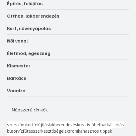
Építés, felújítás
Otthon, lakberendezés
Kert, növényápolás
Női vonal
Életmód, egészség
Kismester
Barkács
Vonalzó
Népszerű címkék
szerszám
kert
felújítás
lakberendezés
kreatív ötlet
barkácsolás
bútor
víz
fűtés
szerkesztőség
elektronika
hasznos tippek