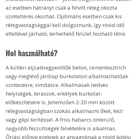
az esetben hátrányt csak a felvitt réteg okozta 
szinteltérés okozhat. Optimális esetben csak kis 
rétegvastagsággal kell dolgoznunk, így rövid idő 
elteltével járható, terhelhető felület hozható létre.
Hol használható?
A kültéri aljzatkiegyenlítők beton, cementesztrich 
vagy meglévő járólap burkolaton alkalmazhatóak 
szintezésre, simításra. Alkalmasak nedves 
helyiségek, teraszok, erkélyek burkolat-
előkészítésére is. Jellemzően 2-
20 mm
 között 
rétegvastagságban szokás alkalmazni őket, kézi 
vagy gépi terítéssel. A friss habarcs önterülő, 
nagyobb feszültségek felvételére is alkalmas. 
Óriási előnye ezeknek az anyagoknak a rövid kötési 