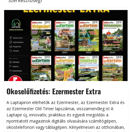
Szerkesztőségi
Okoselőfizetés: Ezermester Extra
A Laptapiron elérhetők az Ezermester, az Ezermester Extra és
az Ezermester Old Timer lapszámai, visszamenőleg is! A
Laptapir új, innovatív, praktikus és egyedi megoldás a
L
nyomtatott magazinok digitális olvasására számítógépen,
okostelefonon vagy táblagépen. Kényelmesen az otthonában,