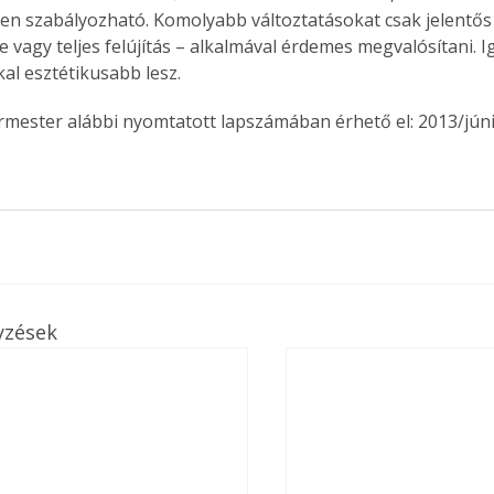
pen szabályozható. Komolyabb változtatásokat csak jelentős á
 vagy teljes felújítás – alkalmával érdemes megvalósítani. Ig
kal esztétikusabb lesz.
ermester alábbi nyomtatott lapszámában érhető el: 2013/júni
yzések