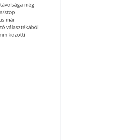
k távolsága még 
és/stop 
us már 
rtó választékából 
 mm közötti 