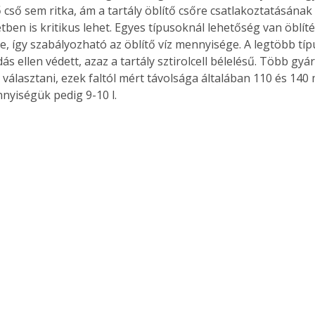
ő cső sem ritka, ám a tartály öblítő csőre csatlakoztatásána
tben is kritikus lehet. Egyes típusoknál lehetőség van öblít
, így szabályozható az öblítő víz mennyisége. A legtöbb típ
s ellen védett, azaz a tartály sztirolcell bélelésű. Több gyá
Együtt jobban megéri!
t választani, ezek faltól mért távolsága általában 110 és 140
Bővebb információ itt!
nnyiségük pedig 9-10 l.
k az
Együtt jobban megéri! A
mester
könyvek tetszőleges
er Old
párosítással kedvezményes
áron, 0 Ft postaköltséggel
ptapir új,
megrendelhetők!
és egyedi
tt
lvasására
elefonon
nyelmesen
ben vagy
t is
. Bárhol,
ön élve
ashatók az