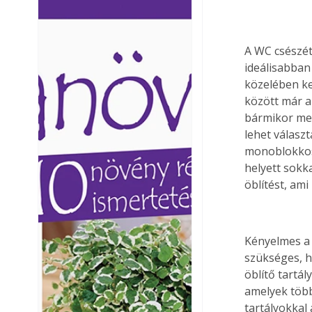
Ezermester lapszámai. A
Ezermester lapszámai
Laptapir kényelmes megoldás,
Laptapir kényelmes 
mert: – t
mert: – t
A WC csészét
ideálisabban
közelében kel
között már al
bármikor meg 
lehet választ
monoblokkos,
helyett sokk
öblítést, a
Kényelmes a 
szükséges, ho
öblítő tartá
amelyek több
tartályokkal