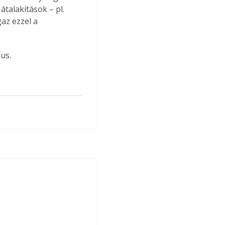
talakítások – pl. 
az ezzel a 
us.