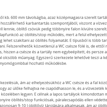
. A
megoldás,
ől kb. 600 mm távolságba, azaz középmagasra szerelt tartá
 hozzáférhető karbantartás szempontjából, viszont a vízveze
l lennie, öblítő csövük pedig többnyire falon kívülre szerelt.
apfunkció az öblítés/stop működés, mert a felül elhelyezett 
lehet szakítani az öblítés folyamatát. E típusból is több ta
ani. Felszerelhetők közvetlenül a WC csésze fölé is, de ettől
 hiszen a csésze és a tartály nem egybeépített, és persze 
al olcsóbb műanyag. Egyszerű szerkezete lehetővé teszi a ké
mi nyomógombbal hozható működésbe. 
kezelésük, ám az elhelyezésükhöz a WC csésze és a fal közöt
gy az ülőke felhajtva ne csapódhasson le, és a vízvezeték ki
ly közelében legyen. E célnak a lapos tartályok kimondottan 
nyire öblítés/stop funkciósak, páralecsapódás ellen védette
 azonosan 9-10 l öblítővíz tárolására alkalmasak, ám az öblí