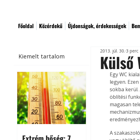
Főoldal
Közérdekű
Újdonságok, érdekességek
Bem
2013. júl. 30.
3 perc
Külső 
Kiemelt tartalom
Egy WC kiala
legyen. Ezen
sokba kerül.
öblítési fun
magasan tele
mechanizmusn
eredményezhe
A szakaszoló 
Extrém hőség: 7