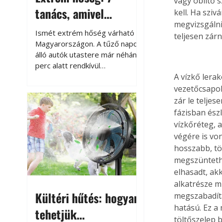
vagy öblítő 
tanács, amivel
kell. Ha sziv
megvizsgálni,
megóvhatjuk
Ismét extrém hőség várható
teljesen zárni
autónkat a nyári
Magyarországon. A tűző napon
álló autók utastere már néhány
károktól
perc alatt rendkívül
felmelegszik, és rövid időn belül
A vízkő lera
akár a 60-70 °C-ot is
vezetőcsapok
megközelítheti. Ez nemcsak a
zár le teljes
beszállást teszi kellemetlenné,
fázisban ész
hanem az autó állapotára és a
vízkőréteg, 
benne hagyott tárgyakra is
végére is vo
káros hatással lehet. Néhány
hosszabb, tö
egyszerű óvintézkedéssel
megszüntethe
azonban jelentősen
elhasadt, ak
csökkenthetjük a hőség káros
alkatrésze m
hatásait.
Kültéri hűtés: hogyan
megszabadíta
hatású. Ez a
tehetjük
töltőszelep b