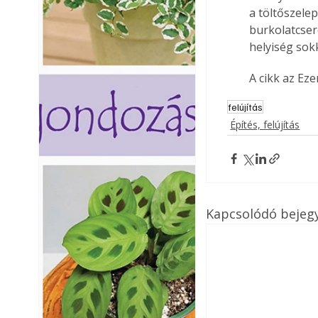
a töltőszele
burkolatcsere
helyiség sok
A cikk az Ez
felújítás
Építés, felújítás
Kapcsolódó bejeg