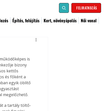
FELIRATKOZÁS
dezés
Építés, felújítás
Kert, növényápolás
Női vonal
g működőképes is 
nkezője bizony 
sos kettős 
s és főként a 
ban egyik öblítő 
ogyasztást 
val megelőzhető.
t a tartály töltő- 