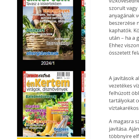
vízkövesedne
szorult vagy
anyagának ve
beszerzése 
kaphatók. Kö
után – ha a 
Ehhez viszon
összetett fel
A javítások a
vezetékes víz
felhúzott öbl
tartályokat 
víztakarékos 
A magasra sze
javítása. Aj
többnyire el