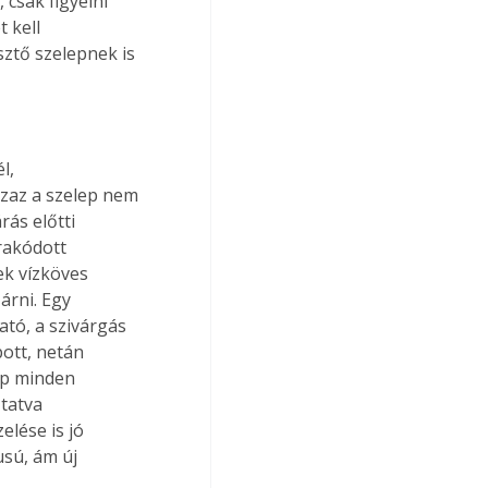
csak figyelni 
 kell 
sztő szelepnek is 
l, 
zaz a szelep nem 
rás előtti 
rakódott 
ek vízköves 
árni. Egy 
ató, a szivárgás 
ott, netán 
ep minden 
tatva 
lése is jó 
sú, ám új 