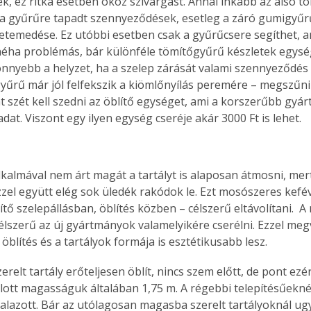
k, ez ritka esetben okoz szivárgást. Annál inkább az alsó t
 a gyűrűre tapadt szennyeződések, esetleg a záró gumigyű
temedése. Ez utóbbi esetben csak a gyűrűcsere segíthet, a
néha problémás, bár különféle tömítőgyűrű készletek egy
nnyebb a helyzet, ha a szelep zárását valami szennyeződés gá
gyűrű már jól felfekszik a kiömlőnyílás peremére – megszűnik
t szét kell szedni az öblítő egységet, ami a korszerűbb gyá
adat. Viszont egy ilyen egység cseréje akár 3000 Ft is lehet.
lkalmával nem árt magát a tartályt is alaposan átmosni, mert 
zel együtt elég sok üledék rakódok le. Ezt mosószeres keféve
ítő szelepállásban, öblítés közben – célszerű eltávolítani.  A
célszerű az új gyártmányok valamelyikére cserélni. Ezzel meg
öblítés és a tartályok formája is esztétikusabb lesz.
relt tartály erőteljesen öblít, nincs szem előtt, de pont ezé
ánlott magasságuk általában 1,75 m. A régebbi telepítésűeknél
falazott. Bár az utólagosan magasba szerelt tartályoknál ugya