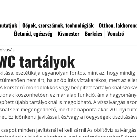
utatjuk
Gépek, szerszámok, technológiák
Otthon, lakberen
Életmód, egészség
Kismester
Barkács
Vonalzó
 olvasás
WC tartályok
kítása, esztétikája ugyanolyan fontos, mint az, hogy mindi
 túlmenően nem árt, ha az öblítés víztakarékos, mert az elle
 A korszerű monoblokkos vagy beépített tartályoknál szoká
kciónak köszönhetően ez már alap funkció, ám a hagyományo
pített újabb tartályoknál is megoldható. A vízszivárgás azon
ál sem megengedhető, mert ez naponta akár 20 l-nyi túlf
t. Ez időnkénti javítással, és/vagy a főegységek tisztításá
csapot minden javításnál el kell zárni! Az öblítővíz szivárgásá