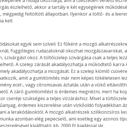
szelepének a hibája okozhatja, ami a csészében vehető észre, 
árgás észlelhető, akkor a tartály e két egységének működését
 mégpedig feltöltött állapotban. Ilyenkor a töltő- és a leere
a kell.
kódásokat egyik sem szíveli. Ez főként a mozgó alkatrészekné
nál, függőleges rudazatoknál okozhat mozgászavarokat, a
en, szivárgást okoz. A töltőszelep szivárgása csak a teljes lezá
lelhető. A szelep zárását akadályozhatja a működtető karra 
amely akadályozhatja a mozgását. Ez a szelep kiömlő csövén
natkozik, amit a gumitömítés már nem képes tökéletesen lez
mény ecet-, vagy citromsavas áztatás után a vízkő eltávolíth
tő. A záró gumitömítést is érdemes megnézni, mert ha kop
kor cseréje szükséges a teljes vízzáráshoz. Mivel a töltőszel
űanyag, érdemes kiszerelése után vízkőoldó folyadékban áz
ni a lerakódásoktól. A mozgó alkatrészek szilikonzsíros keze
 munka azonban elég pepecselő, ami esetleg egy azonos típu
eszerelésével kiváltható; kb. 2000 Ft kiadással jár.