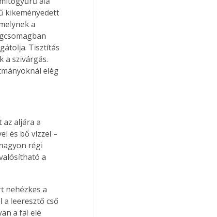
ömítőgyűrű alá 
rű kikeményedett 
melynek a 
ségcsomagban 
tolja. Tisztítás 
 a szivárgás. 
rtmányoknál elég 
az aljára a 
l és bő vízzel – 
 nagyon régi 
valósítható a 
rt nehézkes a 
 a leeresztő cső 
n a fal elé 