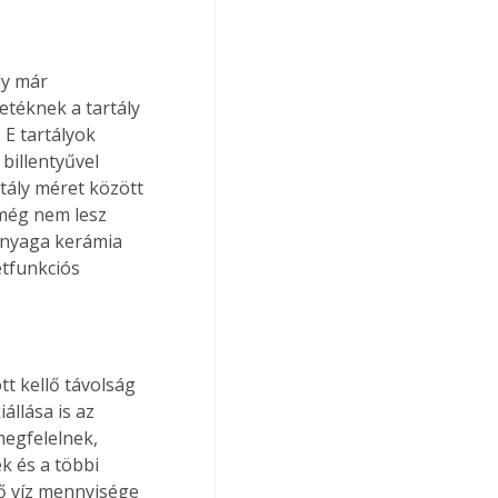
ly már 
téknek a tartály 
 E tartályok 
billentyűvel 
rtály méret között 
 még nem lesz 
anyaga kerámia 
tfunkciós 
t kellő távolság 
állása is az 
megfelelnek, 
k és a többi 
tő víz mennyisége 