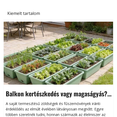
Kiemelt tartalom
Balkon kertészkedés vagy magaságyás?
Helytakarékos kertészkedés
A saját termesztésű zöldségek és fűszernövények iránti
érdeklődés az elmúlt években látványosan megnőtt. Egyre
többen szeretnék tudni, honnan származik az élelmiszer az
l