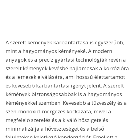
A szerelt kémények karbantartása is egyszerűbb, 
mint a hagyományos kéményeké. A modern 
anyagok és a precíz gyártási technológiák révén a 
szerelt kémények kevésbé hajlamosak a korrózióra 
és a lemezek elválására, ami hosszú élettartamot 
és kevesebb karbantartási igényt jelent. A szerelt 
kémények biztonságosabbak is a hagyományos 
kéményekkel szemben. Kevesebb a tűzveszély és a 
szén-monoxid-mérgezés kockázata, mivel a 
megfelelő szerelés és a kiváló hőszigetelés 
minimalizálja a hőveszteséget és a belső 
felületeken keletkező kondenzációt. Emellett a 