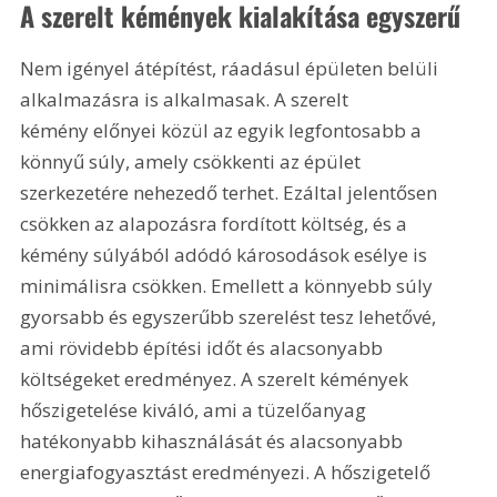
A szerelt kémények kialakítása egyszerű
Nem igényel átépítést, ráadásul épületen belüli 
alkalmazásra is alkalmasak. A szerelt 
kémény előnyei közül az egyik legfontosabb a 
könnyű súly, amely csökkenti az épület 
szerkezetére nehezedő terhet. Ezáltal jelentősen 
csökken az alapozásra fordított költség, és a 
kémény súlyából adódó károsodások esélye is 
minimálisra csökken. Emellett a könnyebb súly 
gyorsabb és egyszerűbb szerelést tesz lehetővé, 
ami rövidebb építési időt és alacsonyabb 
költségeket eredményez. A szerelt kémények 
hőszigetelése kiváló, ami a tüzelőanyag 
hatékonyabb kihasználását és alacsonyabb 
energiafogyasztást eredményezi. A hőszigetelő 