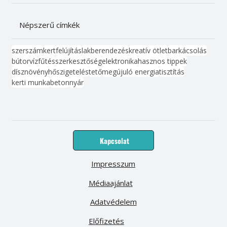
Népszerű címkék
szerszám
kert
felújítás
lakberendezés
kreatív ötlet
barkácsolás
bútor
víz
fűtés
szerkesztőség
elektronika
hasznos tippek
dísznövény
hőszigetelés
tető
megújuló energia
tisztítás
kerti munka
beton
nyár
Kapcsolat
Impresszum
Médiaajánlat
Adatvédelem
Előfizetés