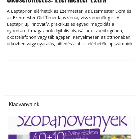
A Laptapiron elérhetők az Ezermester, az Ezermester Extra és
az Ezermester Old Timer lapszámai, visszamenőleg is! A
Laptapir új, innovatív, praktikus és egyedi megoldás a
L
nyomtatott magazinok digitális olvasására számítógépen,
okostelefonon vagy táblagépen. Kényelmesen az otthonában,
útközben vagy nyaralás, pihenés alatt is elérhetők lapszámaink.
ú
Bárhol, bármikor, akár külföldön élve vagy dolgozva is
B
olvashatók az Ezermester lapszámai. A Laptapir kényelmes
megoldás, mert: – t
Kiadványaink