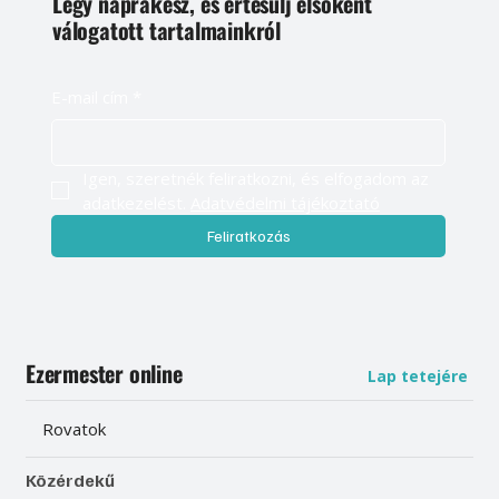
Légy naprakész, és értesülj elsőként
válogatott tartalmainkról
E-mail cím
*
Igen, szeretnék feliratkozni, és elfogadom az 
adatkezelést. 
Adatvédelmi tájékoztató
Feliratkozás
Ezermester online
Lap tetejére
Rovatok
Közérdekű