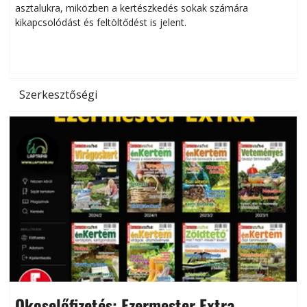
asztalukra, miközben a kertészkedés sokak számára
kikapcsolódást és feltöltődést is jelent.
é
d
Szerkesztőségi
Okoselőfizetés: Ezermester Extra