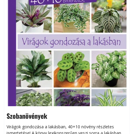
Szobanövények
Virágok gondozása a lakásban, 40+10 növény részletes
ismertetése! A könyv lexikonszerűen veszi sorra a lakásban
s