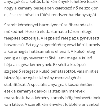
anyagok és a kettős falú kémények lehetővé teszik, 
hogy a kémény belsejében keletkező hő ne szökjön 
el, és ezzel növeli a fűtési rendszer hatékonyságát.
Szerelt kéménnyel bármilyen tüzelőberendezés 
működhet. Hosszú élettartamát a háromrétegű 
felépítés biztosítja. A legbelső réteg az úgynevezett 
haszoncső. Ezt egy szigetelőréteg veszi körül, amely 
a koromégés hatásainak is ellenáll. A külső réteg 
pedig az úgynevezett csőhéj, ami maga a külső 
héja az egész kéménynek. Ez védi a középső 
szigetelő réteget a külső behatásoktól, valamint ez 
biztosítja az egész kémény merevségét és 
stabilitását. A speciális anyagnak köszönhetően 
ezek a kémények akkor is stabilan merevek 
maradnak, ha a kémény komoly hőigénybevételnek 
van kitéve. A szerelt kéményeket többféle anyagból 