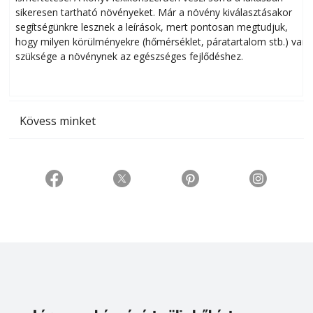
sikeresen tart­ha­tó növényeket. Már a növény kiválasztásakor
h
segítségünkre lesznek a leírások, mert pontosan megtudjuk,
k
hogy milyen körülményekre (hőmérséklet, páratartalom stb.) van
szüksége a növénynek az egészséges fejlődéshez.
t
Kövess minket