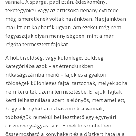
vannak. A spárga, padlizsán, édeskömény, 
feketegyökér vagy az articsóka néhány évtizede 
még ismeretlenek voltak hazánkban. Napjainkban 
már itt-ott kaphatók ugyan, ám ezeket még nem 
fogyasztjuk olyan mennyiségben, mint a már 
régóta termesztett fajokat.
A hobbizöldség, vagy különleges zöldség 
kategóriába azok – az étrendünkben 
ritkaságszámba menő – fajok és a gyakori 
zöldségek különleges fajtái tartoznak, melyek soha 
nem kerültek üzemi termesztésbe. E fajok, fajták 
kerti felhasználása azért is előnyös, mert amellett, 
hogy a konyhában is hasznunkra vannak, 
többségük remekül beilleszthető egy egynyári 
dísznövény-ágyásba is. Ennek köszönhetően 
összemosható a konyhakert és a díszkert határa a 