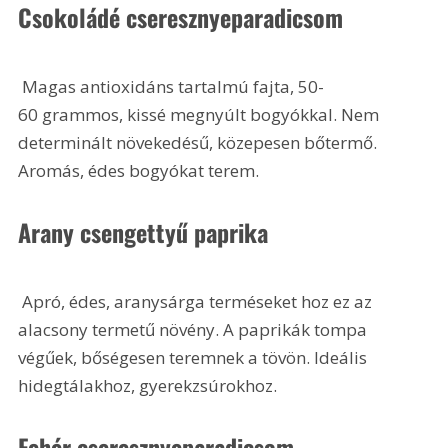
Csokoládé cseresznyeparadicsom
 Magas antioxidáns tartalmú fajta, 50-
60 grammos, kissé megnyúlt bogyókkal. Nem 
determinált növekedésű, közepesen bőtermő. 
Aromás, édes bogyókat terem.
Arany csengettyű paprika
 Apró, édes, aranysárga terméseket hoz ez az 
alacsony termetű növény. A paprikák tompa 
végűek, bőségesen teremnek a tövön. Ideális 
hidegtálakhoz, gyerekzsúrokhoz.
Fehér cseresznyeparadicsom