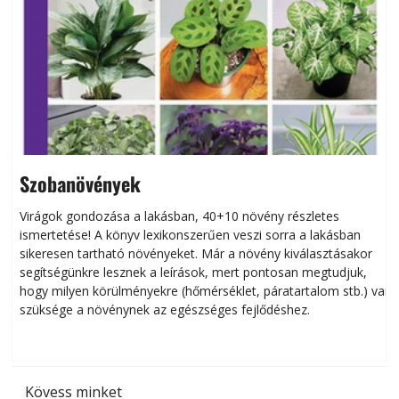
Szobanövények
Virágok gondozása a lakásban, 40+10 növény részletes
ismertetése! A könyv lexikonszerűen veszi sorra a lakásban
s
sikeresen tart­ha­tó növényeket. Már a növény kiválasztásakor
h
segítségünkre lesznek a leírások, mert pontosan megtudjuk,
k
hogy milyen körülményekre (hőmérséklet, páratartalom stb.) van
szüksége a növénynek az egészséges fejlődéshez.
t
Kövess minket