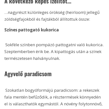
A következő képes ízelítőt…
…nagyrészt különleges örökség (heirloom) jellegű 
zöldségfajokból és fajtákból állítottuk össze:
Színes pattogató kukorica
 Sokféle színben pompázó pattogatni való kukorica. 
Szeptemberben érik be. A kipattogás után a színek 
természetesen halványulnak.
Agyvelő paradicsom
 Szokatlan bogyóformájú paradicsom: a rekeszek 
fala mentén befűződik, a résztermések könnyedén 
el is választhatók egymástól. A növény folytonnövő, 