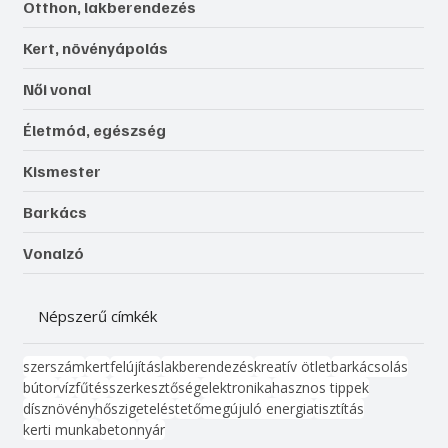
Otthon, lakberendezés
Kert, növényápolás
Női vonal
Életmód, egészség
Kismester
Barkács
Vonalzó
Népszerű címkék
szerszám
kert
felújítás
lakberendezés
kreatív ötlet
barkácsolás
bútor
víz
fűtés
szerkesztőség
elektronika
hasznos tippek
dísznövény
hőszigetelés
tető
megújuló energia
tisztítás
kerti munka
beton
nyár