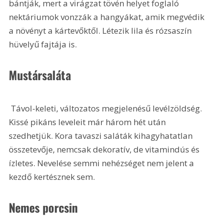
bántják, mert a virágzat tövén helyet foglaló 
nektáriumok vonzzák a hangyákat, amik megvédik 
a növényt a kártevőktől. Létezik lila és rózsaszín 
hüvelyű fajtája is.
Mustársaláta
 Távol-keleti, változatos megjelenésű levélzöldség. 
Kissé pikáns leveleit már három hét után 
szedhetjük. Kora tavaszi saláták kihagyhatatlan 
összetevője, nemcsak dekoratív, de vitamindús és 
ízletes. Nevelése semmi nehézséget nem jelent a 
kezdő kertésznek sem.
Nemes porcsin