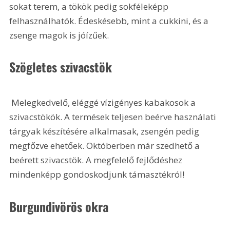
sokat terem, a tökök pedig sokféleképp 
felhasználhatók. Édeskésebb, mint a cukkini, és a 
zsenge magok is jóízűek.
Szögletes szivacstök
 Melegkedvelő, eléggé vízigényes kabakosok a 
szivacstökök. A termések teljesen beérve használati 
tárgyak készítésére alkalmasak, zsengén pedig 
megfőzve ehetőek. Októberben már szedhető a 
beérett szivacstök. A megfelelő fejlődéshez 
mindenképp gondoskodjunk támasztékról!
Burgundivörös okra