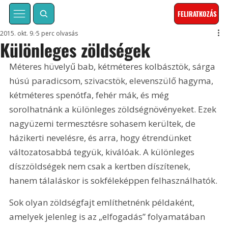
FELIRATKOZÁS
2015. okt. 9.
5 perc olvasás
Különleges zöldségek
Méteres hüvelyű bab, kétméteres kolbásztök, sárga 
húsú paradicsom, szivacstök, elevenszülő hagyma, 
kétméteres spenótfa, fehér mák, és még 
sorolhatnánk a különleges zöldségnövényeket. Ezek 
nagyüzemi termesztésre sohasem kerültek, de 
házikerti nevelésre, és arra, hogy étrendünket 
változatosabbá tegyük, kiválóak. A különleges 
díszzöldségek nem csak a kertben díszítenek, 
hanem tálaláskor is sokféleképpen felhasználhatók.
Sok olyan zöldségfajt említhetnénk példaként, 
amelyek jelenleg is az „elfogadás” folyamatában 