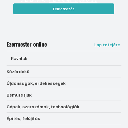
adatkezelést. 
Adatvédelmi tájékoztató
Feliratkozás
Ezermester online
Lap tetejére
Rovatok
Közérdekű
Újdonságok, érdekességek
Bemutatjuk
Gépek, szerszámok, technológiák
Építés, felújítás