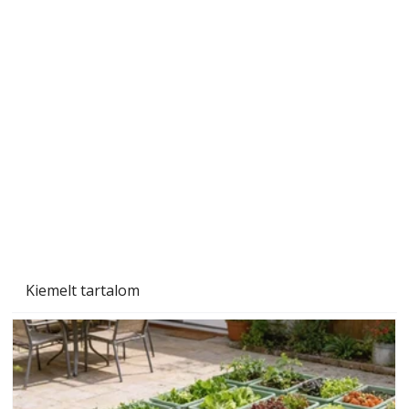
Szárazság a kertben – az aszály hatása a
növényekre és a védekezés lehetőségei
Kiemelt tartalom