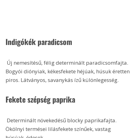
Indigókék paradicsom
 Új nemesítésű, félig determinált paradicsomfajta. 
Bogyói diónyiak, kékesfekete héjúak, húsuk éretten 
piros. Látványos, savanykás ízű különlegesség.
Fekete szépség paprika
 Determinált növekedésű blocky paprikafajta. 
Ökölnyi termései lilásfekete színűek, vastag 
húsúak, édesek. 