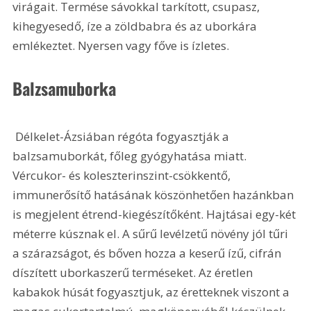
virágait. Termése sávokkal tarkított, csupasz, 
kihegyesedő, íze a zöldbabra és az uborkára 
emlékeztet. Nyersen vagy főve is ízletes.
Balzsamuborka
 Délkelet-Ázsiában régóta fogyasztják a 
balzsamuborkát, főleg gyógyhatása miatt. 
Vércukor- és koleszterinszint-csökkentő, 
immunerősítő hatásának köszönhetően hazánkban 
is megjelent étrend-kiegészítőként. Hajtásai egy-két 
méterre kúsznak el. A sűrű levélzetű növény jól tűri 
a szárazságot, és bőven hozza a keserű ízű, cifrán 
díszített uborkaszerű terméseket. Az éretlen 
kabakok húsát fogyasztjuk, az éretteknek viszont a 