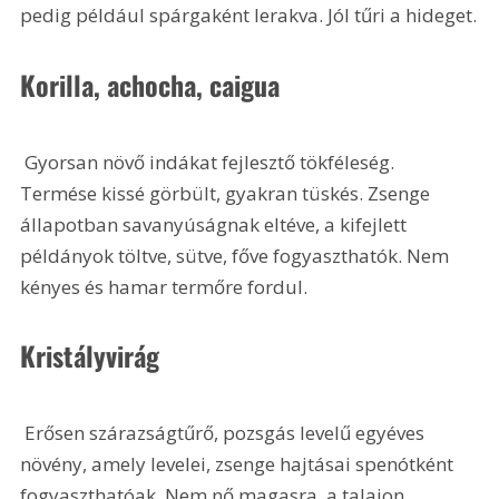
pedig például spárgaként lerakva. Jól tűri a hideget.
Korilla, achocha, caigua
 Gyorsan növő indákat fejlesztő tökféleség. 
Termése kissé görbült, gyakran tüskés. Zsenge 
állapotban savanyúságnak eltéve, a kifejlett 
példányok töltve, sütve, főve fogyaszthatók. Nem 
kényes és hamar termőre fordul.
Kristályvirág
 Erősen szárazságtűrő, pozsgás levelű egyéves 
növény, amely levelei, zsenge hajtásai spenótként 
fogyaszthatóak. Nem nő magasra, a talajon 