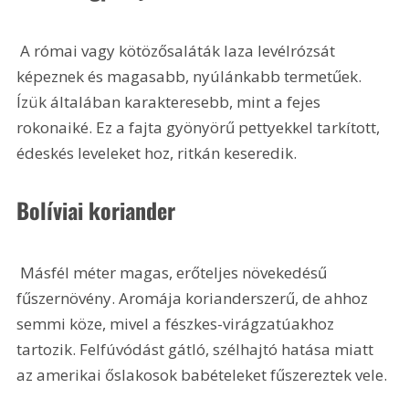
 A római vagy kötözősaláták laza levélrózsát 
képeznek és magasabb, nyúlánkabb termetűek. 
Ízük általában karakteresebb, mint a fejes 
rokonaiké. Ez a fajta gyönyörű pettyekkel tarkított, 
édeskés leveleket hoz, ritkán keseredik.
Bolíviai koriander
 Másfél méter magas, erőteljes növekedésű 
fűszernövény. Aromája korianderszerű, de ahhoz 
semmi köze, mivel a fészkes-virágzatúakhoz 
tartozik. Felfúvódást gátló, szélhajtó hatása miatt 
az amerikai őslakosok babételeket fűszereztek vele.