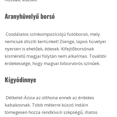
Aranyhüvelyű borsó
 Csodálatos színkompozíciójú futóborsó, mely 
nemcsak díszíti kertünket! Zsenge, lapos hüvelyei 
nyersen is ehetőek, édesek. Kifejtőborsónak 
kisméretű magjai folytán nem alkalmas. További 
érdekessége, hogy magvai bíborvörös színűek. 
Kígyódinnye
 Délkelet-Ázsia az otthona ennek az érdekes 
kabakosnak. Több méterre kúszó indáin 
tömegesen hozza rendkívüli szépségű, illatos 