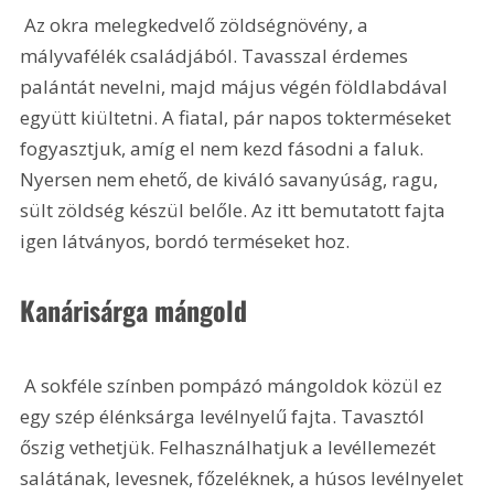
 Az okra melegkedvelő zöldségnövény, a 
mályvafélék családjából. Tavasszal érdemes 
palántát nevelni, majd május végén földlabdával 
együtt kiültetni. A fiatal, pár napos tokterméseket 
fogyasztjuk, amíg el nem kezd fásodni a faluk. 
Nyersen nem ehető, de kiváló savanyúság, ragu, 
sült zöldség készül belőle. Az itt bemutatott fajta 
igen látványos, bordó terméseket hoz. 
Kanárisárga mángold
 A sokféle színben pompázó mángoldok közül ez 
egy szép élénksárga levélnyelű fajta. Tavasztól 
őszig vethetjük. Felhasználhatjuk a levéllemezét 
salátának, levesnek, főzeléknek, a húsos levélnyelet 