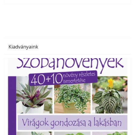
olvashatók az Ezermester lapszámai. A Laptapir kényelmes
megoldás, mert: – t
Kiadványaink