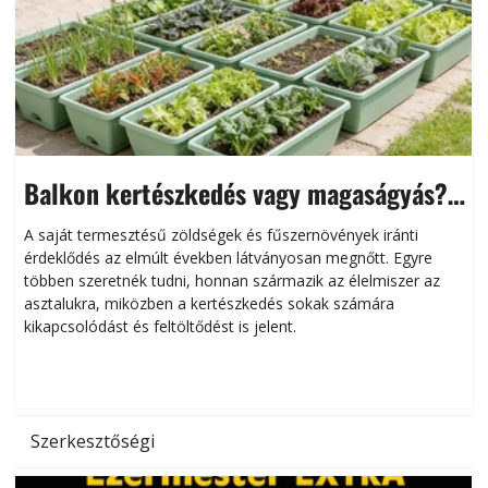
Balkon kertészkedés vagy magaságyás?
Helytakarékos kertészkedés
A saját termesztésű zöldségek és fűszernövények iránti
érdeklődés az elmúlt években látványosan megnőtt. Egyre
többen szeretnék tudni, honnan származik az élelmiszer az
l
asztalukra, miközben a kertészkedés sokak számára
kikapcsolódást és feltöltődést is jelent.
é
d
Szerkesztőségi