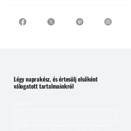
Légy naprakész, és értesülj elsőként
válogatott tartalmainkról
E-mail cím
*
Igen, szeretnék feliratkozni, és elfogadom az 