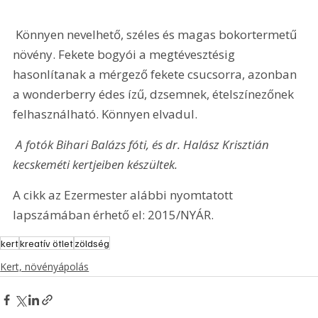
 Könnyen nevelhető, széles és magas bokortermetű 
növény. Fekete bogyói a megtévesztésig 
hasonlítanak a mérgező fekete csucsorra, azonban 
a wonderberry édes ízű, dzsemnek, ételszínezőnek 
felhasználható. Könnyen elvadul.
 A fotók Bihari Balázs fóti, és dr. Halász Krisztián 
kecskeméti kertjeiben készültek.
A cikk az Ezermester alábbi nyomtatott 
lapszámában érhető el: 2015/NYÁR.
kert
kreatív ötlet
zöldség
Kert, növényápolás