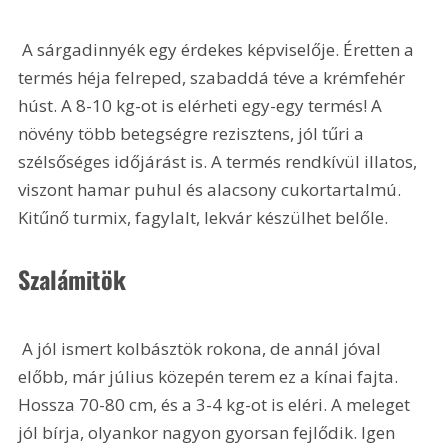
 A sárgadinnyék egy érdekes képviselője. Éretten a 
termés héja felreped, szabaddá téve a krémfehér 
húst. A 8-10 kg-ot is elérheti egy-egy termés! A 
növény több betegségre rezisztens, jól tűri a 
szélsőséges időjárást is. A termés rendkívül illatos, 
viszont hamar puhul és alacsony cukortartalmú. 
Kitűnő turmix, fagylalt, lekvár készülhet belőle.
Szalámitök
 A jól ismert kolbásztök rokona, de annál jóval 
előbb, már július közepén terem ez a kínai fajta. 
Hossza 70-80 cm, és a 3-4 kg-ot is eléri. A meleget 
jól bírja, olyankor nagyon gyorsan fejlődik. Igen 