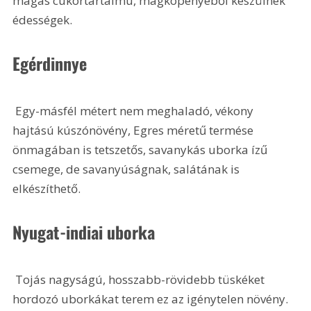
magas cukortartalmú, magköpenyéből készülnek 
édességek.
Egérdinnye
 Egy-másfél métert nem meghaladó, vékony 
hajtású kúszónövény, Egres méretű termése 
önmagában is tetszetős, savanykás uborka ízű 
csemege, de savanyúságnak, salátának is 
elkészíthető. 
Nyugat-indiai uborka
 Tojás nagyságú, hosszabb-rövidebb tüskéket 
hordozó uborkákat terem ez az igénytelen növény. 