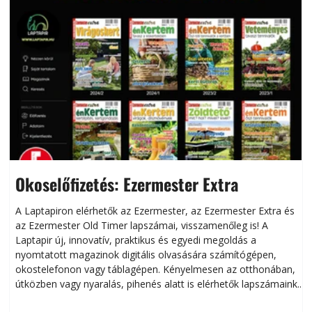
Okoselőfizetés: Ezermester Extra
A Laptapiron elérhetők az Ezermester, az Ezermester Extra és
az Ezermester Old Timer lapszámai, visszamenőleg is! A
Laptapir új, innovatív, praktikus és egyedi megoldás a
L
nyomtatott magazinok digitális olvasására számítógépen,
okostelefonon vagy táblagépen. Kényelmesen az otthonában,
útközben vagy nyaralás, pihenés alatt is elérhetők lapszámaink.
ú
Bárhol, bármikor, akár külföldön élve vagy dolgozva is
B