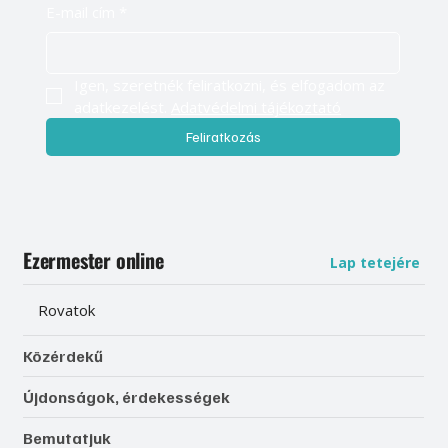
E-mail cím
*
Igen, szeretnék feliratkozni, és elfogadom az 
adatkezelést. 
Adatvédelmi tájékoztató
Feliratkozás
Ezermester online
Lap tetejére
Rovatok
Közérdekű
Újdonságok, érdekességek
Bemutatjuk