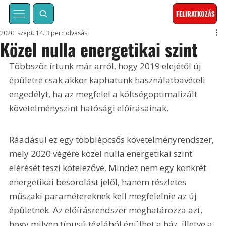
FELIRATKOZÁS
2020. szept. 14.
3 perc olvasás
Közel nulla energetikai szint
Többször írtunk már arról, hogy 2019 elejétől új 
épületre csak akkor kaphatunk használatbavételi 
engedélyt, ha az megfelel a költségoptimalizált 
követelményszint hatósági előírásainak.
Ráadásul ez egy többlépcsős követelményrendszer, 
mely 2020 végére közel nulla energetikai szint 
elérését teszi kötelezővé. Mindez nem egy konkrét 
energetikai besorolást jelöl, hanem részletes 
műszaki paramétereknek kell megfelelnie az új 
épületnek. Az előírásrendszer meghatározza azt, 
hogy milyen típusú téglából épülhet a ház, illetve a 