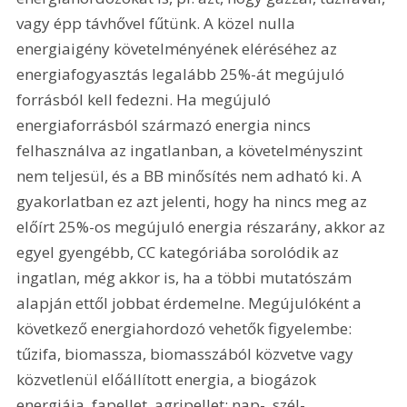
vagy épp távhővel fűtünk. A közel nulla 
energiaigény követelményének eléréséhez az 
energiafogyasztás legalább 25%-át megújuló 
forrásból kell fedezni. Ha megújuló 
energiaforrásból származó energia nincs 
felhasználva az ingatlanban, a követelményszint 
nem teljesül, és a BB minősítés nem adható ki. A 
gyakorlatban ez azt jelenti, hogy ha nincs meg az 
előírt 25%-os megújuló energia részarány, akkor az 
egyel gyengébb, CC kategóriába sorolódik az 
ingatlan, még akkor is, ha a többi mutatószám 
alapján ettől jobbat érdemelne. Megújulóként a 
következő energiahordozó vehetők figyelembe: 
tűzifa, biomassza, biomasszából közvetve vagy 
közvetlenül előállított energia, a biogázok 
energiája, fapellet, agripellet; nap-, szél-, 