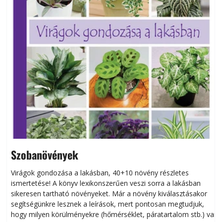
Szobanövények
Virágok gondozása a lakásban, 40+10 növény részletes
ismertetése! A könyv lexikonszerűen veszi sorra a lakásban
s
sikeresen tart­ha­tó növényeket. Már a növény kiválasztásakor
h
segítségünkre lesznek a leírások, mert pontosan megtudjuk,
k
hogy milyen körülményekre (hőmérséklet, páratartalom stb.) van