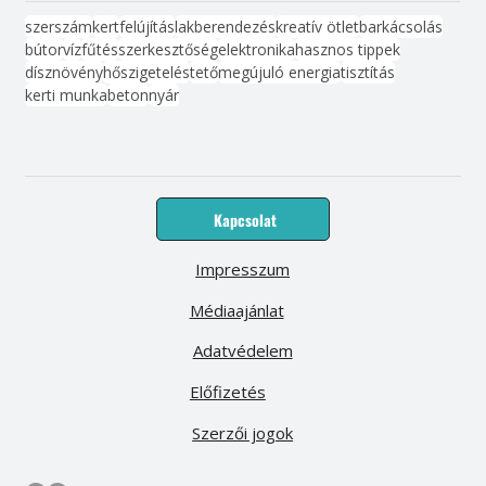
szerszám
kert
felújítás
lakberendezés
kreatív ötlet
barkácsolás
bútor
víz
fűtés
szerkesztőség
elektronika
hasznos tippek
dísznövény
hőszigetelés
tető
megújuló energia
tisztítás
kerti munka
beton
nyár
Kapcsolat
Impresszum
Médiaajánlat
Adatvédelem
Előfizetés
Szerzői jogok