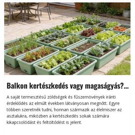
Balkon kertészkedés vagy magaságyás?
Helytakarékos kertészkedés
A saját termesztésű zöldségek és fűszernövények iránti
érdeklődés az elmúlt években látványosan megnőtt. Egyre
többen szeretnék tudni, honnan származik az élelmiszer az
l
asztalukra, miközben a kertészkedés sokak számára
kikapcsolódást és feltöltődést is jelent.
é
d