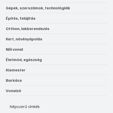
Gépek, szerszámok, technológiák
Építés, felújítás
Otthon, lakberendezés
Kert, növényápolás
Női vonal
Életmód, egészség
Kismester
Barkács
Vonalzó
Népszerű címkék