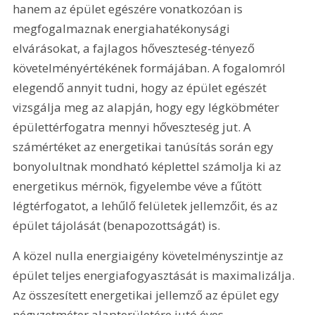
hanem az épület egészére vonatkozóan is 
megfogalmaznak energiahatékonysági 
elvárásokat, a fajlagos hőveszteség-tényező 
követelményértékének formájában. A fogalomról 
elegendő annyit tudni, hogy az épület egészét 
vizsgálja meg az alapján, hogy egy légköbméter 
épülettérfogatra mennyi hőveszteség jut. A 
számértéket az energetikai tanúsítás során egy 
bonyolultnak mondható képlettel számolja ki az 
energetikus mérnök, figyelembe véve a fűtött 
légtérfogatot, a lehűlő felületek jellemzőit, és az 
épület tájolását (benapozottságát) is.
A közel nulla energiaigény követelményszintje az 
épület teljes energiafogyasztását is maximalizálja. 
Az összesített energetikai jellemző az épület egy 
négyzetméter alapterületére jutó éves 