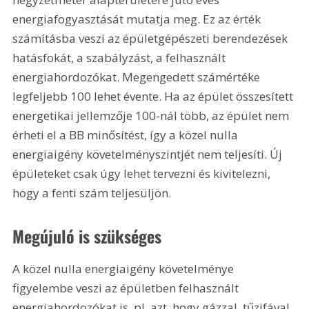
energiafogyasztását mutatja meg. Ez az érték 
számításba veszi az épületgépészeti berendezések 
hatásfokát, a szabályzást, a felhasznált 
energiahordozókat. Megengedett számértéke 
legfeljebb 100 lehet évente. Ha az épület összesített 
energetikai jellemzője 100-nál több, az épület nem 
érheti el a BB minősítést, így a közel nulla 
energiaigény követelményszintjét nem teljesíti. Új 
épületeket csak úgy lehet tervezni és kivitelezni, 
hogy a fenti szám teljesüljön.
Megújuló is szükséges
A közel nulla energiaigény követelménye 
figyelembe veszi az épületben felhasznált 
energiahordozókat is, pl. azt, hogy gázzal, tűzifával, 