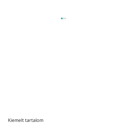
Beton járdalap készítése és lerakása – gyári
és saját készítésű megoldások
Kiemelt tartalom