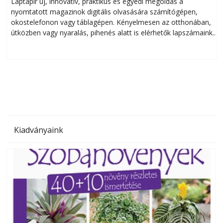
Laptapir új, innovatív, praktikus és egyedi megoldás a
L
nyomtatott magazinok digitális olvasására számítógépen,
okostelefonon vagy táblagépen. Kényelmesen az otthonában,
útközben vagy nyaralás, pihenés alatt is elérhetők lapszámaink.
ú
Bárhol, bármikor, akár külföldön élve vagy dolgozva is
B
olvashatók az Ezermester lapszámai. A Laptapir kényelmes
megoldás, mert: – t
Kiadványaink