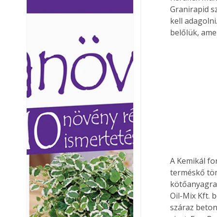
Granirapid s
Ezermester lapszámai. A
Ezermester lapszámai
kell adagoln
Laptapir kényelmes megoldás,
Laptapir kényelmes 
mert: – t
mert: – t
belőlük, amen
A Kemikál fo
terméskő töm
kötőanyagra 
Oil-Mix Kft. 
száraz beton