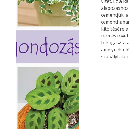
vizet. Ez a R
alapozáshoz,
cementjük, a
cementhabarc
kitöltésére a
terméskővel 
felragasztás
amelynek elő
szabálytalan