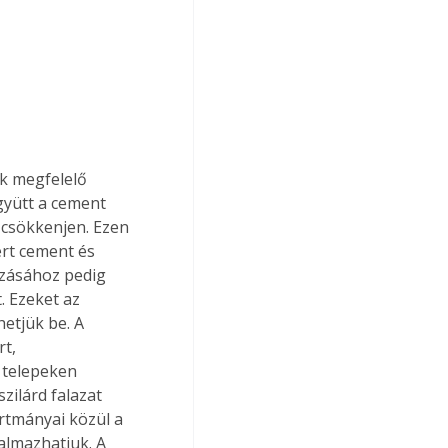
k megfelelő 
gyütt a cement 
 csökkenjen. Ezen 
ert cement és 
zásához pedig 
 Ezeket az 
etjük be. A 
t, 
 telepeken 
zilárd falazat 
ártmányai közül a 
lmazhatjuk. A 