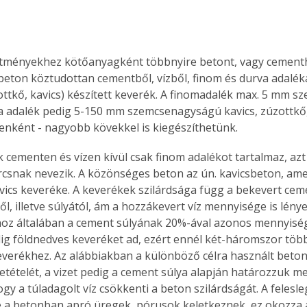
pítményekhez kötőanyagként többnyire betont, vagy cement
 beton köztudottan cementből, vízből, finom és durva adalé
ttkő, kavics) készített keverék. A finomadalék max. 5 mm 
va adalék pedig 5-150 mm szemcsenagyságú kavics, zúzottkő,
enként - nagyobb kövekkel is kiegészíthetünk.
snak nevezik. A közönséges beton az ún. kavicsbeton, amel
ics keveréke. A keverékek szilárdsága függ a bekevert cem
l, illetve súlyától, ám a hozzákevert víz mennyisége is lény
hoz általában a cement súlyának 20%-ával azonos mennyiség
lig földnedves keveréket ad, ezért ennél két-háromszor több
everékhez. Az alábbiakban a különböző célra használt bet
tételét, a vizet pedig a cement súlya alapján határozzuk meg
gy a túladagolt víz csökkenti a beton szilárdságát. A felesle
e a betonban apró üregek, pórusok keletkeznek, ez okozza a