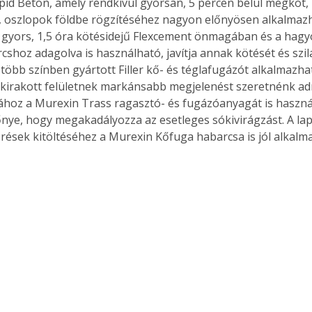
apid Beton, amely rendkívül gyorsan, 5 percen belül megköt, 
 oszlopok földbe rögzítéséhez nagyon előnyösen alkalmazh
 gyors, 1,5 óra kötésidejű Flexcement önmagában és a hag
shoz adagolva is használható, javítja annak kötését és szil
 több színben gyártott Filler kő- és téglafugázót alkalmazhat
kirakott felületnek markánsabb megjelenést szeretnénk adn
ához a Murexin Trass ragasztó- és fugázóanyagát is haszná
nye, hogy megakadályozza az esetleges sókivirágzást. A lap
 rések kitöltéséhez a Murexin Kőfuga habarcsa is jól alkalm