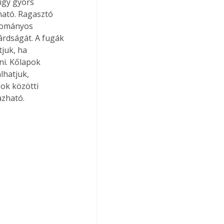
így gyors 
ató. Ragasztó 
yományos 
árdságát. A fugák 
juk, ha 
i. Kőlapok 
lhatjuk, 
ok közötti 
azható. 