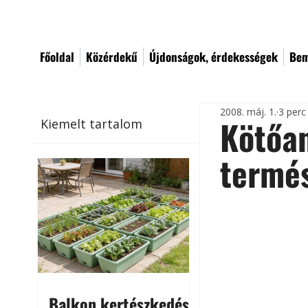
Főoldal
Közérdekű
Újdonságok, érdekességek
Bem
2008. máj. 1.
3 perc
Kötőa
Kiemelt tartalom
termé
Balkon kertészkedés