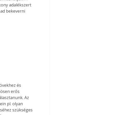
kony adalékszert 
bad bekeverni 
kövekhez és 
nösen erős 
álasztanunk. Az 
in pl. olyan 
éséhez szükséges 