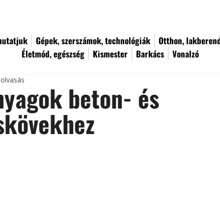
utatjuk
Gépek, szerszámok, technológiák
Otthon, lakberen
Életmód, egészség
Kismester
Barkács
Vonalzó
 olvasás
nyagok beton- és
skövekhez