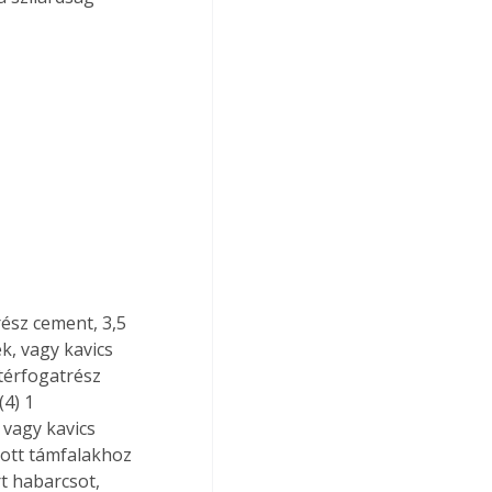
rész cement, 3,5 
, vagy kavics 
térfogatrész 
4) 1 
vagy kavics 
kott támfalakhoz 
t habarcsot, 