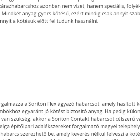
zárazhabarcshoz azonban nem vizet, hanem speciális, folyé
. A
i. Mindkét anyag gyors kötésű, ezért mindig csak annyit sza
megoldás,
nyit a kötésük előtt fel tudunk használni. 
rgalmazza a Soriton Flex ágyazó habarcsot, amely hasított 
bökhöz egyaránt jó kötést biztosító anyag. Ha pedig külö
van szükség, akkor a Soriton Contakt habarcsot célszerű v
belga építőipari adalékszereket forgalmazó megyei telephelye
habarcs szerezhető be, amely keverés nélkül felveszi a köt