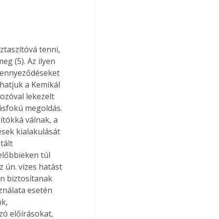
ztaszítóvá tenni, 
eg (5). Az ilyen 
szennyeződéseket 
hatjuk a Kemikál 
ozóval lekezelt 
tásfokú megoldás. 
ítókká válnak, a 
sek kialakulását 
tált 
előbbieken túl 
 ún. vizes hatást 
n biztosítanak 
ználata esetén 
k, 
ó előírásokat, 