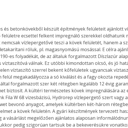
s és betonkövekből készült építmények felületeit ajánlott ví
ő felületre ecsettel felkent impregnáló szerekkel oldhatunk m
nemcsak vízlepergetővé teszi a kövek felületét, hanem a 
letakarítani róluk, pl. magasnyomású mosással. E célra ajánl
190-es folyadékát, de az általuk forgalmazott Díszlazúr alap
s víztaszítóvá válnak. Ez utóbbi kimondottan olcsó, és jó ha
ntelen víztaszító szerrel bekent kőfelületek ugyancsak víztasz
 felül megakadályozza a só kiválást és a fagy okozta repedé
x által forgalmazott szer két rétegben legalább 12 évig garan
met biztosít. A kültéri természetes kövek impregnálására az 
k Fila W 68 vizesbázisú, Hydrorep vízlepergető szert vagy az
lawet bevonó anyagot, amelyek kültérben két-három rétegbe
elmet a kövek felületén. A gyári készítmények tervezett has
ertben,
Gyógyító növények: a
 a vásárlást megelőzően ajánlatos alaposan informálódnun
sban
természet kincsei az
ukkor pedig szigorúan tartsuk be a bekeverésükre vonatkoz