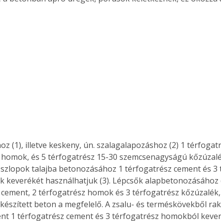
 
z (1), illetve keskeny, ún. szalagalapozáshoz (2) 1 térfogat
 homok, és 5 térfogatrész 15-30 szemcsenagyságú kőzúzalék
szlopok talajba betonozásához 1 térfogatrész cement és 3 
 keverékét használhatjuk (3). Lépcsők alapbetonozásához (
 cement, 2 térfogatrész homok és 3 térfogatrész kőzúzalék, 
készített beton a megfelelő. A zsalu- és terméskövekből ra
t 1 térfogatrész cement és 3 térfogatrész homokból kever