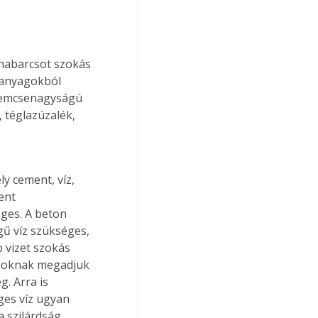
habarcsot szokás 
kanyagokból 
szemcsenagyságú 
 téglazúzalék, 
y cement, víz, 
ent 
eges. A beton 
ű víz szükséges, 
 vizet szokás 
onoknak megadjuk 
. Arra is 
ges víz ugyan 
 szilárdság 