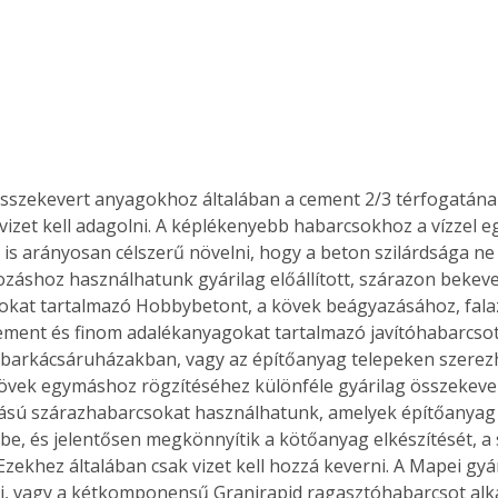
Együtt jobban megéri!
Bővebb információ itt!
k az
Együtt jobban megéri! A
mester
könyvek tetszőleges
sszekevert anyagokhoz általában a cement 2/3 térfogatána
er Old
párosítással kedvezményes
izet kell adagolni. A képlékenyebb habarcsokhoz a vízzel e
áron, 0 Ft postaköltséggel
is arányosan célszerű növelni, hogy a beton szilárdsága ne
ptapir új,
megrendelhetők!
és egyedi
pozáshoz használhatunk gyárilag előállított, szárazon bekev
tt
okat tartalmazó Hobbybetont, a kövek beágyazásához, fala
lvasására
ment és finom adalékanyagokat tartalmazó javítóhabarcsot.
elefonon
barkácsáruházakban, vagy az építőanyag telepeken szerezh
nyelmesen
vek egymáshoz rögzítéséhez különféle gyárilag összekever
ben vagy
ású szárazhabarcsokat használhatunk, amelyek építőanyag
t is
be, és jelentősen megkönnyítik a kötőanyag elkészítését, a s
. Bárhol,
 Ezekhez általában csak vizet kell hozzá keverni. A Mapei gy
ön élve
i, vagy a kétkomponensű Granirapid ragasztóhabarcsot alka
ashatók az