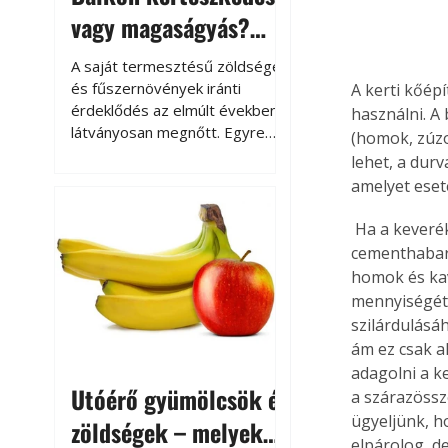
vagy magaságyás?
Helytakarékos
A saját termesztésű zöldségek
kertészkedés
és fűszernövények iránti
A kerti kőé
érdeklődés az elmúlt években
használni. A
látványosan megnőtt. Egyre
(homok, zúzo
többen szeretnék tudni, honnan
lehet, a dur
származik az élelmiszer az
amelyet eset
asztalukra, miközben a
kertészkedés sokak számára
 Ha a keverék cementen és vízen kívül csak finom adalékot tartalmaz, azt 
kikapcsolódást és feltöltődést
cementhabarc
is jelent.
homok és kav
mennyiségétő
szilárdulásá
ám ez csak a
adagolni a k
Utóérő gyümölcsök és
a szárazössze
ügyeljünk, ho
zöldségek – melyek
elpárolog, d