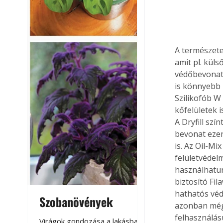
A természete
amit pl. küls
védőbevonat 
is könnyebb 
Szilikofób W 
kőfelületek i
A Dryfill szí
bevonat ezen
is. Az Oil-Mi
felületvédel
használhatun
biztosító Fi
hathatós véd
Szobanövények
Virágoskert: k
azonban még
teraszon, laká
felhasználás
Virágok gondozása a lakásban,