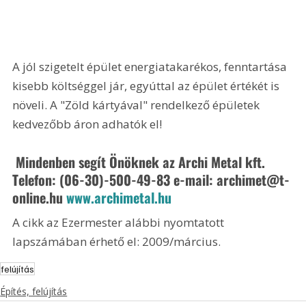
A jól szigetelt épület energiatakarékos, fenntartása 
kisebb költséggel jár, egyúttal az épület értékét is 
növeli. A "Zöld kártyával" rendelkező épületek 
kedvezőbb áron adhatók el! 
 Mindenben segít Önöknek az Archi Metal kft. 
Telefon: (06-30)-500-49-83 e-mail: archimet@t-
online.hu 
www.archimetal.hu
A cikk az Ezermester alábbi nyomtatott 
lapszámában érhető el: 2009/március.
felújítás
Építés, felújítás