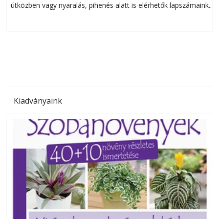
útközben vagy nyaralás, pihenés alatt is elérhetők lapszámaink.
ú
Bárhol, bármikor, akár külföldön élve vagy dolgozva is
B
olvashatók az Ezermester lapszámai. A Laptapir kényelmes
megoldás, mert: – t
Kiadványaink