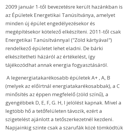
2009 január 1-től bevezetésre került hazánkban is 
az Épületek Energetikai Tanúsítványa, amelyet 
minden új épület engedélyezésekor és 
megépítésekor kötelező elkészíteni. 2011-től csak 
Energetikai Tanúsítvánnyal ("Zöld kártyával") 
rendelkező épületet lehet eladni. De bárki 
elkészítetheti házáról az értékelést, így 
tájékozódhat annak energia fogyasztásáról. 
 A legenergiatakarékosabb épületek A+ , A, B 
(melyek az előírtnál energiatakarékosabbak), a C 
minősítés az éppen megfelelő (zöld színű), a 
gyengébbek D, E, F, G. H, I jelölést kapnak. Mivel a 
legtöbb hő a tetőfelületen távozik, ezért a 
szigetelést ajánlott a tetőszerkezetnél kezdeni. 
Napjainkig szinte csak a szarufák közé tömködtük 