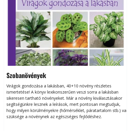
Szobanövények
Virágok gondozása a lakásban, 40+10 növény részletes
ismertetése! A könyv lexikonszerűen veszi sorra a lakásban
s
sikeresen tart­ha­tó növényeket. Már a növény kiválasztásakor
h
segítségünkre lesznek a leírások, mert pontosan megtudjuk,
k
hogy milyen körülményekre (hőmérséklet, páratartalom stb.) van
szüksége a növénynek az egészséges fejlődéshez.
t