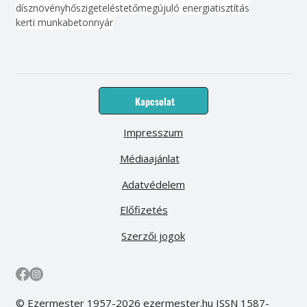
dísznövény
hőszigetelés
tető
megújuló energia
tisztítás
kerti munka
beton
nyár
Kapcsolat
Impresszum
Médiaajánlat
Adatvédelem
Előfizetés
Szerzői jogok
© Ezermester 1957-2026 ezermester.hu ISSN 1587-