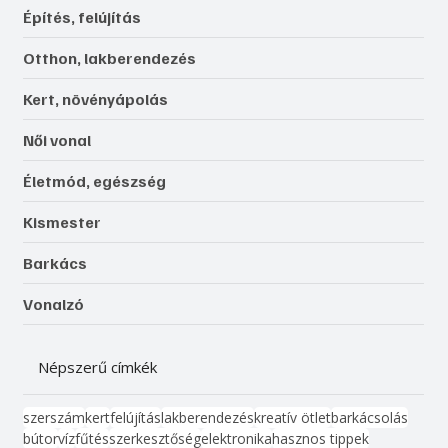
Építés, felújítás
Otthon, lakberendezés
Kert, növényápolás
Női vonal
Életmód, egészség
Kismester
Barkács
Vonalzó
Népszerű címkék
szerszám
kert
felújítás
lakberendezés
kreatív ötlet
barkácsolás
bútor
víz
fűtés
szerkesztőség
elektronika
hasznos tippek