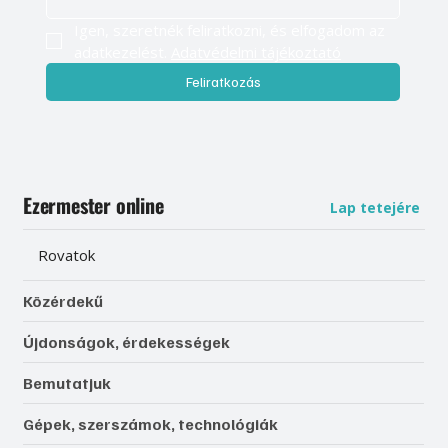
Igen, szeretnék feliratkozni, és elfogadom az 
adatkezelést. 
Adatvédelmi tájékoztató
Feliratkozás
Ezermester online
Lap tetejére
Rovatok
Közérdekű
Újdonságok, érdekességek
Bemutatjuk
Gépek, szerszámok, technológiák