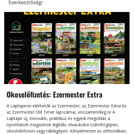
Szerkesztőségi
Okoselőfizetés: Ezermester Extra
A Laptapiron elérhetők az Ezermester, az Ezermester Extra és
az Ezermester Old Timer lapszámai, visszamenőleg is! A
Laptapir új, innovatív, praktikus és egyedi megoldás a
L
nyomtatott magazinok digitális olvasására számítógépen,
okostelefonon vagy táblagépen. Kényelmesen az otthonában,