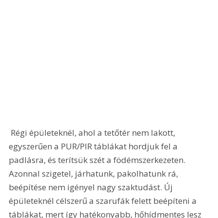
 Régi épületeknél, ahol a tetőtér nem lakott, 
egyszerűen a PUR/PIR táblákat hordjuk fel a 
padlásra, és terítsük szét a födémszerkezeten. 
Azonnal szigetel, járhatunk, pakolhatunk rá, 
beépítése nem igényel nagy szaktudást. Új 
épületeknél célszerű a szarufák felett beépíteni a 
táblákat, mert így hatékonyabb, hőhídmentes lesz 