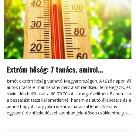
Extrém hőség: 7 tanács, amivel
megóvhatjuk autónkat a nyári károktól
Ismét extrém hőség várható Magyarországon. A tűző napon álló
autók utastere már néhány perc alatt rendkívül felmelegszik, és
rövid időn belül akár a 60-70 °C-ot is megközelítheti. Ez nemcsak
n
a beszállást teszi kellemetlenné, hanem az autó állapotára és a
benne hagyott tárgyakra is káros hatással lehet. Néhány
egyszerű óvintézkedéssel azonban jelentősen csökkenthetjük a
hőség káros hatásait.
l