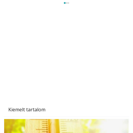
Beton járdalap készítése és lerakása – gyári
és saját készítésű megoldások
Kiemelt tartalom