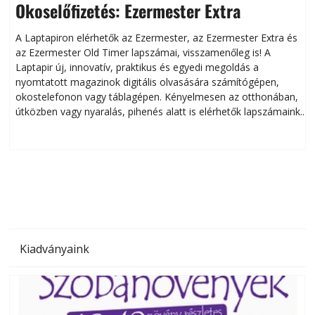
Okoselőfizetés: Ezermester Extra
A Laptapiron elérhetők az Ezermester, az Ezermester Extra és
az Ezermester Old Timer lapszámai, visszamenőleg is! A
Laptapir új, innovatív, praktikus és egyedi megoldás a
L
nyomtatott magazinok digitális olvasására számítógépen,
okostelefonon vagy táblagépen. Kényelmesen az otthonában,
útközben vagy nyaralás, pihenés alatt is elérhetők lapszámaink.
ú
Bárhol, bármikor, akár külföldön élve vagy dolgozva is
B
olvashatók az Ezermester lapszámai. A Laptapir kényelmes
megoldás, mert: – t
Kiadványaink