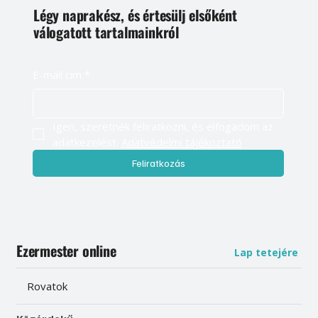
Légy naprakész, és értesülj elsőként
válogatott tartalmainkról
E-mail cím
*
Igen, szeretnék feliratkozni, és elfogadom az 
adatkezelést. 
Adatvédelmi tájékoztató
Feliratkozás
Ezermester online
Lap tetejére
Rovatok