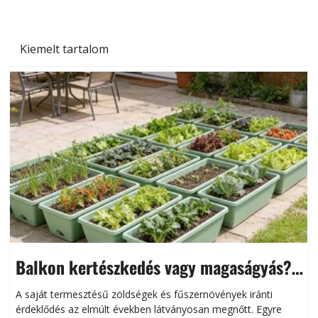
Kiemelt tartalom
Balkon kertészkedés vagy magaságyás?
Helytakarékos kertészkedés
A saját termesztésű zöldségek és fűszernövények iránti
érdeklődés az elmúlt években látványosan megnőtt. Egyre