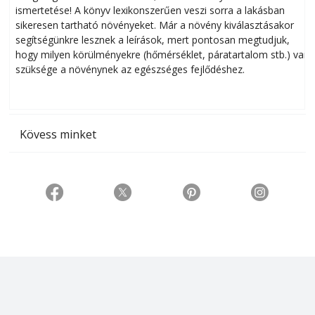
ismertetése! A könyv lexikonszerűen veszi sorra a lakásban
s
sikeresen tart­ha­tó növényeket. Már a növény kiválasztásakor
h
segítségünkre lesznek a leírások, mert pontosan megtudjuk,
k
hogy milyen körülményekre (hőmérséklet, páratartalom stb.) van
szüksége a növénynek az egészséges fejlődéshez.
t
Kövess minket