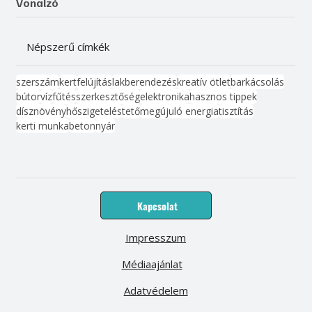
Vonalzó
Népszerű címkék
szerszám
kert
felújítás
lakberendezés
kreatív ötlet
barkácsolás
bútor
víz
fűtés
szerkesztőség
elektronika
hasznos tippek
dísznövény
hőszigetelés
tető
megújuló energia
tisztítás
kerti munka
beton
nyár
Kapcsolat
Impresszum
Médiaajánlat
Adatvédelem