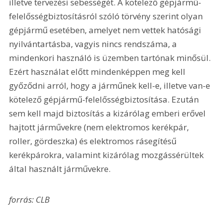
illetve tervezési sebességét. A kötelező gépjármű-
felelősségbiztosításról szóló törvény szerint olyan 
gépjármű esetében, amelyet nem vettek hatósági 
nyilvántartásba, vagyis nincs rendszáma, a 
mindenkori használó is üzemben tartónak minősül. 
Ezért használat előtt mindenképpen meg kell 
győződni arról, hogy a járműnek kell-e, illetve van-e 
kötelező gépjármű-felelősségbiztosítása. Ezután 
sem kell majd biztosítás a kizárólag emberi erővel 
hajtott járművekre (nem elektromos kerékpár, 
roller, gördeszka) és elektromos rásegítésű 
kerékpárokra, valamint kizárólag mozgássérültek 
által használt járművekre.
forrás: CLB