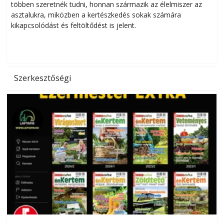
többen szeretnék tudni, honnan származik az élelmiszer az
l
asztalukra, miközben a kertészkedés sokak számára
kikapcsolódást és feltöltődést is jelent.
é
d
Szerkesztőségi