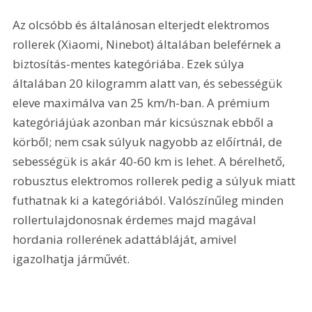
Az olcsóbb és általánosan elterjedt elektromos 
rollerek (Xiaomi, Ninebot) általában beleférnek a 
biztosítás-mentes kategóriába. Ezek súlya 
általában 20 kilogramm alatt van, és sebességük 
eleve maximálva van 25 km/h-ban. A prémium 
kategóriájúak azonban már kicsúsznak ebből a 
körből; nem csak súlyuk nagyobb az előírtnál, de 
sebességük is akár 40-60 km is lehet. A bérelhető, 
robusztus elektromos rollerek pedig a súlyuk miatt 
futhatnak ki a kategóriából. Valószínűleg minden 
rollertulajdonosnak érdemes majd magával 
hordania rollerének adattábláját, amivel 
igazolhatja járművét.