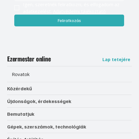
Igen, szeretnék feliratkozni, és elfogadom az 
adatkezelést. 
Adatvédelmi tájékoztató
Feliratkozás
Ezermester online
Lap tetejére
Rovatok
Közérdekű
Újdonságok, érdekességek
Bemutatjuk
Gépek, szerszámok, technológiák