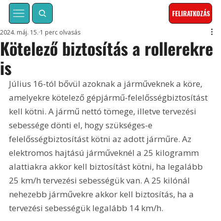
FELIRATKOZÁS
2024. máj. 15.
1 perc olvasás
Kötelező biztosítás a rollerekre
is
Július 16-tól bővül azoknak a járműveknek a köre, 
amelyekre kötelező gépjármű-felelősségbiztosítást 
kell kötni. A jármű nettó tömege, illetve tervezési 
sebessége dönti el, hogy szükséges-e 
felelősségbiztosítást kötni az adott járműre. Az 
elektromos hajtású járműveknél a 25 kilogramm 
alattiakra akkor kell biztosítást kötni, ha legalább 
25 km/h tervezési sebességük van. A 25 kilónál 
nehezebb járművekre akkor kell biztosítás, ha a 
tervezési sebességük legalább 14 km/h.