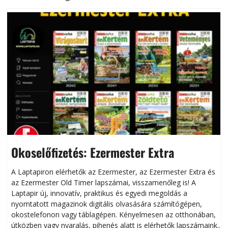
Okoselőfizetés: Ezermester Extra
A Laptapiron elérhetők az Ezermester, az Ezermester Extra és
az Ezermester Old Timer lapszámai, visszamenőleg is! A
Laptapir új, innovatív, praktikus és egyedi megoldás a
L
nyomtatott magazinok digitális olvasására számítógépen,
okostelefonon vagy táblagépen. Kényelmesen az otthonában,
útközben vagy nyaralás, pihenés alatt is elérhetők lapszámaink.
ú