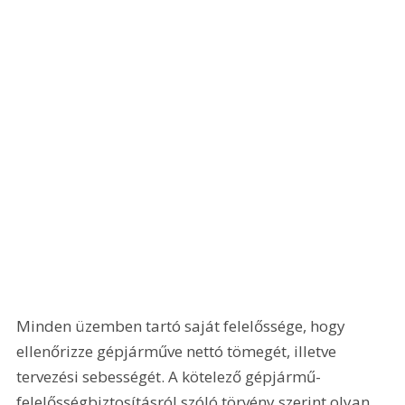
Minden üzemben tartó saját felelőssége, hogy 
ellenőrizze gépjárműve nettó tömegét, illetve 
tervezési sebességét. A kötelező gépjármű-
felelősségbiztosításról szóló törvény szerint olyan 