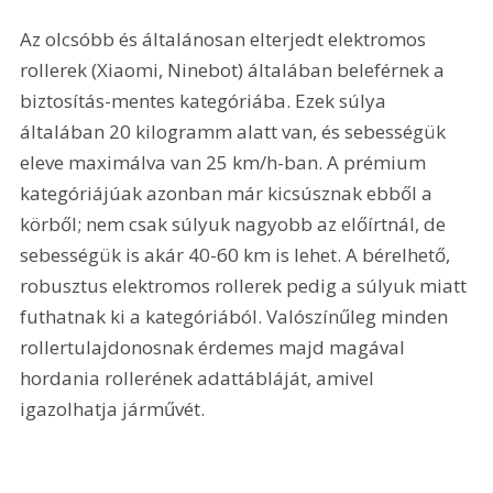
Az olcsóbb és általánosan elterjedt elektromos 
rollerek (Xiaomi, Ninebot) általában beleférnek a 
biztosítás-mentes kategóriába. Ezek súlya 
általában 20 kilogramm alatt van, és sebességük 
eleve maximálva van 25 km/h-ban. A prémium 
kategóriájúak azonban már kicsúsznak ebből a 
körből; nem csak súlyuk nagyobb az előírtnál, de 
sebességük is akár 40-60 km is lehet. A bérelhető, 
robusztus elektromos rollerek pedig a súlyuk miatt 
futhatnak ki a kategóriából. Valószínűleg minden 
rollertulajdonosnak érdemes majd magával 
hordania rollerének adattábláját, amivel 
igazolhatja járművét.