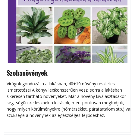
Szobanövények
Virágok gondozása a lakásban, 40+10 növény részletes
ismertetése! A könyv lexikonszerűen veszi sorra a lakásban
s
sikeresen tart­ha­tó növényeket. Már a növény kiválasztásakor
h
segítségünkre lesznek a leírások, mert pontosan megtudjuk,
k
hogy milyen körülményekre (hőmérséklet, páratartalom stb.) van
szüksége a növénynek az egészséges fejlődéshez.
t