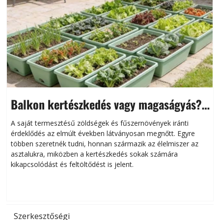
Balkon kertészkedés vagy magaságyás?
Helytakarékos kertészkedés
A saját termesztésű zöldségek és fűszernövények iránti
érdeklődés az elmúlt években látványosan megnőtt. Egyre
többen szeretnék tudni, honnan származik az élelmiszer az
l
asztalukra, miközben a kertészkedés sokak számára
kikapcsolódást és feltöltődést is jelent.
é
d
Szerkesztőségi