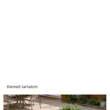
Naptej vagy napolaj? Melyiket válasszuk, és
miben különböznek?
Kiemelt tartalom