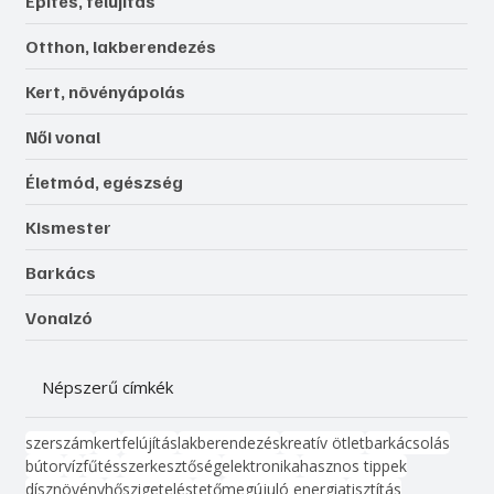
Építés, felújítás
Otthon, lakberendezés
Kert, növényápolás
Női vonal
Életmód, egészség
Kismester
Barkács
Vonalzó
Népszerű címkék
szerszám
kert
felújítás
lakberendezés
kreatív ötlet
barkácsolás
bútor
víz
fűtés
szerkesztőség
elektronika
hasznos tippek
dísznövény
hőszigetelés
tető
megújuló energia
tisztítás