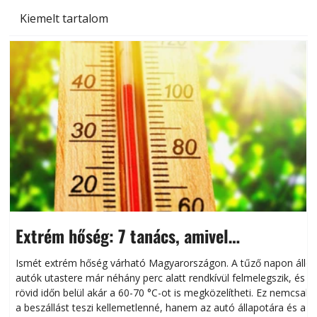
Kiemelt tartalom
Extrém hőség: 7 tanács, amivel
megóvhatjuk autónkat a nyári károktól
Ismét extrém hőség várható Magyarországon. A tűző napon álló
autók utastere már néhány perc alatt rendkívül felmelegszik, és
rövid időn belül akár a 60-70 °C-ot is megközelítheti. Ez nemcsak
n
a beszállást teszi kellemetlenné, hanem az autó állapotára és a