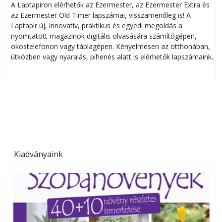
A Laptapiron elérhetők az Ezermester, az Ezermester Extra és
az Ezermester Old Timer lapszámai, visszamenőleg is! A
Laptapir új, innovatív, praktikus és egyedi megoldás a
L
nyomtatott magazinok digitális olvasására számítógépen,
okostelefonon vagy táblagépen. Kényelmesen az otthonában,
útközben vagy nyaralás, pihenés alatt is elérhetők lapszámaink.
ú
Bárhol, bármikor, akár külföldön élve vagy dolgozva is
B
olvashatók az Ezermester lapszámai. A Laptapir kényelmes
megoldás, mert: – t
Kiadványaink