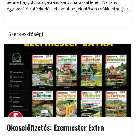
benne hagyott tárgyakra is káros hatással lehet. Néhány
egyszerű óvintézkedéssel azonban jelentősen csökkenthetjük a
hőség káros hatásait.
l
Szerkesztőségi
Okoselőfizetés: Ezermester Extra