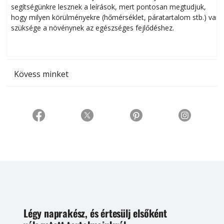
segítségünkre lesznek a leírások, mert pontosan megtudjuk,
k
hogy milyen körülményekre (hőmérséklet, páratartalom stb.) van
szüksége a növénynek az egészséges fejlődéshez.
t
Kövess minket
Légy naprakész, és értesülj elsőként