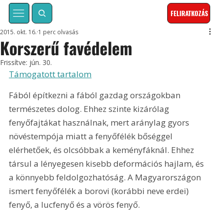
FELIRATKOZÁS
2015. okt. 16.
1 perc olvasás
Korszerű favédelem
Frissítve:
jún. 30.
Támogatott tartalom
Fából építkezni a fából gazdag országokban 
természetes dolog. Ehhez szinte kizárólag 
fenyőfajtákat használnak, mert aránylag gyors 
növéstempója miatt a fenyőfélék bőséggel 
elérhetőek, és olcsóbbak a keményfáknál. Ehhez 
társul a lényegesen kisebb deformációs hajlam, és 
a könnyebb feldolgozhatóság. A Magyarországon 
ismert fenyőfélék a borovi (korábbi neve erdei) 
fenyő, a lucfenyő és a vörös fenyő.