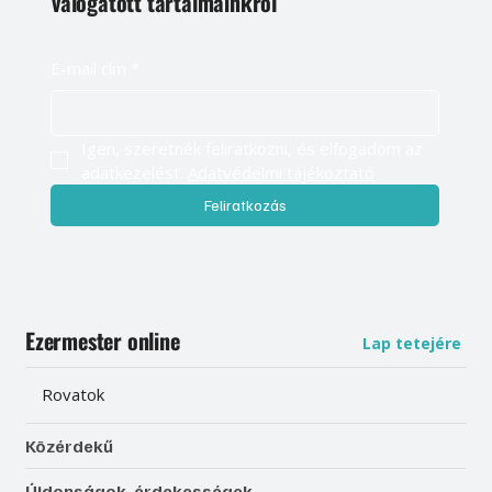
válogatott tartalmainkról
E-mail cím
*
Igen, szeretnék feliratkozni, és elfogadom az 
adatkezelést. 
Adatvédelmi tájékoztató
Feliratkozás
Ezermester online
Lap tetejére
Rovatok
Közérdekű
Újdonságok, érdekességek