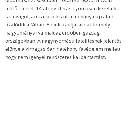
oldatnak. Ezt követően 4 órán keresztül BIOCID 
telítő szerrel, 14 atmoszférás nyomáson kezeljük a 
faanyagot, ami a kezelés után néhány nap alatt 
fixálódik a fában. Ennek az eljárásnak komoly 
hagyományai vannak az erdőben gazdag 
országokban. A nagynyomású fatelítésnek jelentős 
előnye a kimagaslóan hatékony favédelem mellett, 
hogy nem igényel rendszeres karbantartást. 