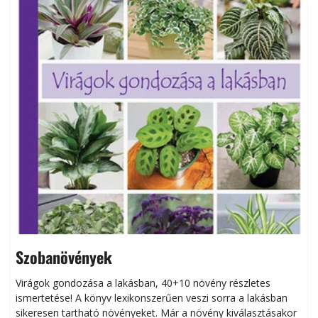
Szobanövények
Virágok gondozása a lakásban, 40+10 növény részletes
ismertetése! A könyv lexikonszerűen veszi sorra a lakásban
s
sikeresen tart­ha­tó növényeket. Már a növény kiválasztásakor
h