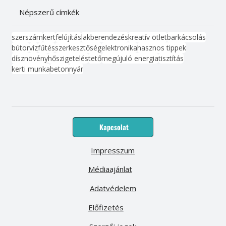
Népszerű címkék
szerszám
kert
felújítás
lakberendezés
kreatív ötlet
barkácsolás
bútor
víz
fűtés
szerkesztőség
elektronika
hasznos tippek
dísznövény
hőszigetelés
tető
megújuló energia
tisztítás
kerti munka
beton
nyár
Kapcsolat
Impresszum
Médiaajánlat
Adatvédelem
Előfizetés