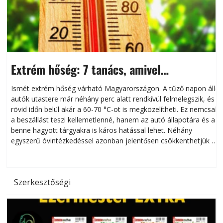
Extrém hőség: 7 tanács, amivel
megóvhatjuk autónkat a nyári károktól
Ismét extrém hőség várható Magyarországon. A tűző napon álló
autók utastere már néhány perc alatt rendkívül felmelegszik, és
rövid időn belül akár a 60-70 °C-ot is megközelítheti. Ez nemcsak
n
a beszállást teszi kellemetlenné, hanem az autó állapotára és a
benne hagyott tárgyakra is káros hatással lehet. Néhány
egyszerű óvintézkedéssel azonban jelentősen csökkenthetjük a
hőség káros hatásait.
l
Szerkesztőségi