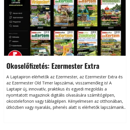
Okoselőfizetés: Ezermester Extra
A Laptapiron elérhetők az Ezermester, az Ezermester Extra és
az Ezermester Old Timer lapszámai, visszamenőleg is! A
Laptapir új, innovatív, praktikus és egyedi megoldás a
L
nyomtatott magazinok digitális olvasására számítógépen,
okostelefonon vagy táblagépen. Kényelmesen az otthonában,
útközben vagy nyaralás, pihenés alatt is elérhetők lapszámaink.
ú
Bárhol, bármikor, akár külföldön élve vagy dolgozva is
B
olvashatók az Ezermester lapszámai. A Laptapir kényelmes
megoldás, mert: – t