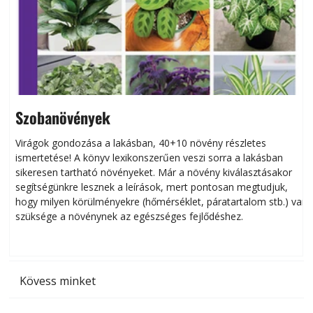
Szobanövények
Virágok gondozása a lakásban, 40+10 növény részletes
ismertetése! A könyv lexikonszerűen veszi sorra a lakásban
s
sikeresen tart­ha­tó növényeket. Már a növény kiválasztásakor
h
segítségünkre lesznek a leírások, mert pontosan megtudjuk,
k
hogy milyen körülményekre (hőmérséklet, páratartalom stb.) van
szüksége a növénynek az egészséges fejlődéshez.
t
Kövess minket