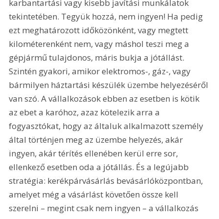
karbantartási vagy kisebb javítási munkálatok 
tekintetében. Tegyük hozzá, nem ingyen! Ha pedig 
ezt meghatározott időközönként, vagy megtett 
kilométerenként nem, vagy máshol teszi meg a 
gépjármű tulajdonos, máris bukja a jótállást. 
Szintén gyakori, amikor elektromos-, gáz-, vagy 
bármilyen háztartási készülék üzembe helyezéséről 
van szó. A vállalkozások ebben az esetben is kötik 
az ebet a karóhoz, azaz kötelezik arra a 
fogyasztókat, hogy az általuk alkalmazott személy 
által történjen meg az üzembe helyezés, akár 
ingyen, akár térítés ellenében kerül erre sor, 
ellenkező esetben oda a jótállás. És a legújabb 
stratégia: kerékpárvásárlás bevásárlóközpontban, 
amelyet még a vásárlást követően össze kell 
szerelni – megint csak nem ingyen – a vállalkozás 