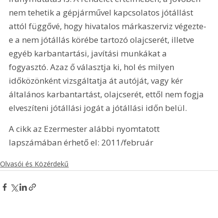
nem tehetik a gépjárművel kapcsolatos jótállást 
attól függővé, hogy hivatalos márkaszerviz végezte-
e a nem jótállás körébe tartozó olajcserét, illetve 
egyéb karbantartási, javítási munkákat a 
fogyasztó. Azaz ő választja ki, hol és milyen 
időközönként vizsgáltatja át autóját, vagy kér 
általános karbantartást, olajcserét, ettől nem fogja 
elveszíteni jótállási jogát a jótállási időn belül.
A cikk az Ezermester alábbi nyomtatott 
lapszámában érhető el: 2011/február
Olvasói és Közérdekű