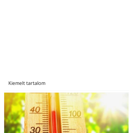
Naptej vagy napolaj? Melyiket válasszuk, és
miben különböznek?
Kiemelt tartalom