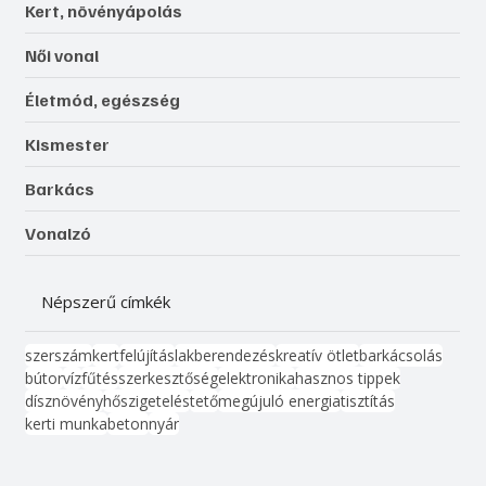
Kert, növényápolás
Női vonal
Életmód, egészség
Kismester
Barkács
Vonalzó
Népszerű címkék
szerszám
kert
felújítás
lakberendezés
kreatív ötlet
barkácsolás
bútor
víz
fűtés
szerkesztőség
elektronika
hasznos tippek
dísznövény
hőszigetelés
tető
megújuló energia
tisztítás
kerti munka
beton
nyár