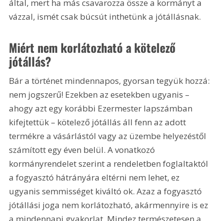
által, mert ha más csavarozza össze a kormányt a 
vázzal, ismét csak búcsút inthetünk a jótállásnak.
Miért nem korlátozható a kötelező 
jótállás?
Bár a történet mindennapos, gyorsan tegyük hozzá: 
nem jogszerű! Ezekben az esetekben ugyanis – 
ahogy azt egy korábbi Ezermester lapszámban 
kifejtettük – kötelező jótállás áll fenn az adott 
termékre a vásárlástól vagy az üzembe helyezéstől 
számított egy éven belül. A vonatkozó 
kormányrendelet szerint a rendeletben foglaltaktól 
a fogyasztó hátrányára eltérni nem lehet, ez 
ugyanis semmisséget kiváltó ok. Azaz a fogyasztó 
jótállási joga nem korlátozható, akármennyire is ez 
a mindennapi gyakorlat. Mindez természetesen a 