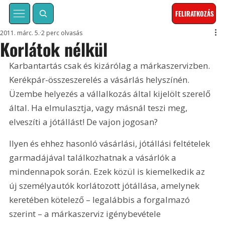
FELIRATKOZÁS
2011. márc. 5.
2 perc olvasás
Korlátok nélkül
Karbantartás csak és kizárólag a márkaszervizben. 
Kerékpár-összeszerelés a vásárlás helyszínén. 
Üzembe helyezés a vállalkozás által kijelölt szerelő 
által. Ha elmulasztja, vagy másnál teszi meg, 
elveszíti a jótállást! De vajon jogosan?
Ilyen és ehhez hasonló vásárlási, jótállási feltételek 
garmadájával találkozhatnak a vásárlók a 
mindennapok során. Ezek közül is kiemelkedik az 
új személyautók korlátozott jótállása, amelynek 
keretében kötelező – legalábbis a forgalmazó 
szerint – a márkaszerviz igénybevétele 