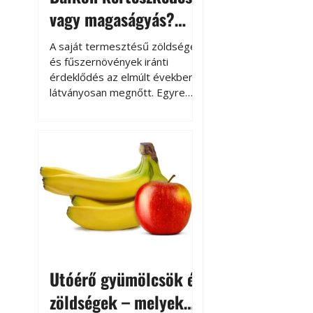
vagy magaságyás?
Helytakarékos
A saját termesztésű zöldségek
kertészkedés
és fűszernövények iránti
érdeklődés az elmúlt években
látványosan megnőtt. Egyre
többen szeretnék tudni, honnan
származik az élelmiszer az
asztalukra, miközben a
kertészkedés sokak számára
kikapcsolódást és feltöltődést
is jelent.
Utóérő gyümölcsök és
zöldségek – melyek