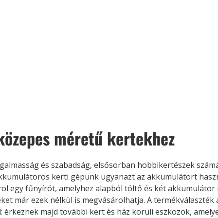
 közepes méretű kertekhez
ugalmasság és szabadság, elsősorban hobbikertészek számá
kkumulátoros kerti gépünk ugyanazt az akkumulátort haszná
ol egy fűnyírót, amelyhez alapból töltő és két akkumulátor is
ket már ezek nélkül is megvásárolhatja. A termékválaszték 
: érkeznek majd további kert és ház körüli eszközök, amel