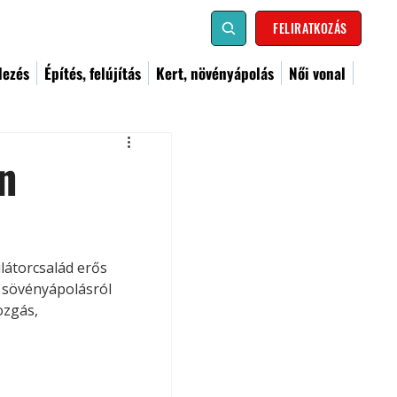
FELIRATKOZÁS
dezés
Építés, felújítás
Kert, növényápolás
Női vonal
n
látorcsalád erős 
s sövényápolásról 
zgás, 