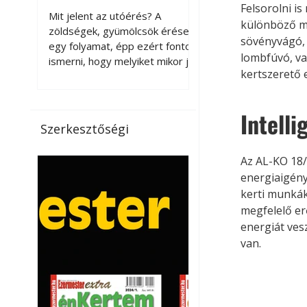
érnek tovább leszedés
Felsorolni is
Mit jelent az utóérés? A
különböző mé
után?
zöldségek, gyümölcsök érése
sövényvágó, 
egy folyamat, épp ezért fontos
lombfúvó, va
ismerni, hogy melyiket mikor jó
kertszerető 
leszedni. Meg kell különböztetni
a gazdasági és a biológiai
érettséget. Például a
Intelli
paradicsomot sokszor
Szerkesztőségi
gazdasági érettségben, azaz
félig éretten szedik le, ezután
Az AL-KO 18/
utaztatják hosszan, és még
energiaigény
pulton tartható kell legyen.
kerti munkák
Utóérik eközben, de nem lesz
megfelelő er
olyan ízű, mint amit a saját
energiát ves
kertünkben, biológiai
érettségben szedünk le. Teljes
van.
érettségben szedve nem
tárolható h