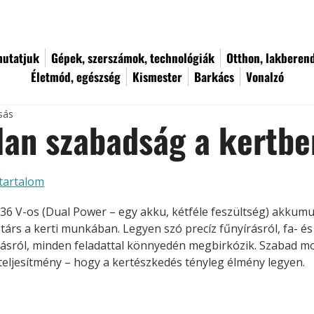
utatjuk
Gépek, szerszámok, technológiák
Otthon, lakberen
Életmód, egészség
Kismester
Barkács
Vonalzó
sás
lan szabadság a kertbe
tartalom
36 V-os (Dual Power – egy akku, kétféle feszültség) akkumu
 társ a kerti munkában. Legyen szó precíz fűnyírásról, fa- é
ásról, minden feladattal könnyedén megbirkózik. Szabad mo
eljesítmény – hogy a kertészkedés tényleg élmény legyen.