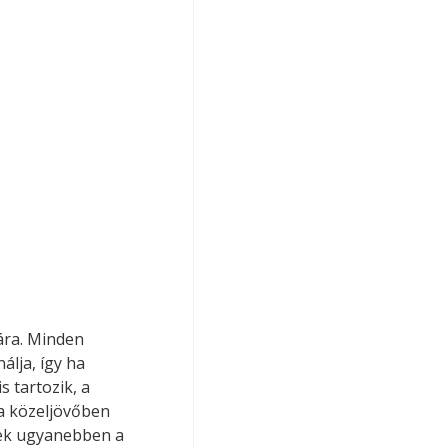
ra. Minden 
lja, így ha 
 tartozik, a 
a közeljövőben 
yek ugyanebben a 