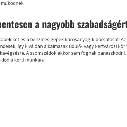
 működnek.
entesen a nagyobb szabadságér
Együtt jobban megéri!
Bővebb információ itt!
a kábeleket és a benzines gépek károsanyag-kibocsátását! Az
k az
Együtt jobban megéri! A
mester
könyvek tetszőleges
ndesek, így kiválóan alkalmasak üdülő- vagy kertvárosi kör
er Old
párosítással kedvezményes
kavégzésre. A szomszédok akkor sem fognak panaszkodni, 
áron, 0 Ft postaköltséggel
 időd a kerti munkára…
ptapir új,
megrendelhetők!
és egyedi
tt
lvasására
elefonon
nyelmesen
ben vagy
t is
. Bárhol,
ön élve
ashatók az