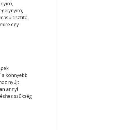
nyíró, 
egélynyíró, 
ású tisztító, 
mire egy 
épek 
 V a könnyebb 
hoz nyújt 
an annyi 
zéshez szükség 