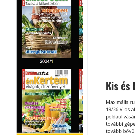
Kis és
Maximális r
18/36 V-os a
például vásár
további gépe
tovább bővül