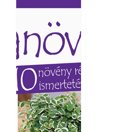
Ezermester lapszámai. A
Ezermester lapszámai
Laptapir kényelmes megoldás,
Laptapir kényelmes 
mert: – t
mert: – t