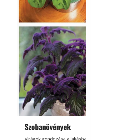
Szobanövények
Virágoskert: k
teraszon, laká
Virágok gondozása a lakásban,