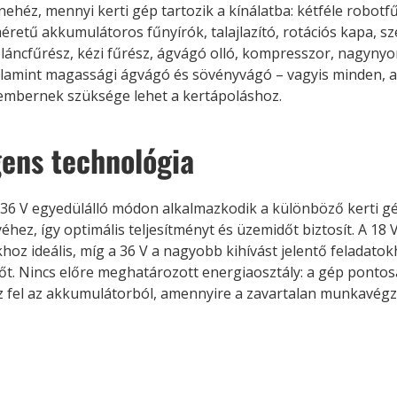
 nehéz, mennyi kerti gép tartozik a kínálatba: kétféle robotfű
retű akkumulátoros fűnyírók, talajlazító, rotációs kapa, sz
láncfűrész, kézi fűrész, ágvágó olló, kompresszor, nagynyom
lamint magassági ágvágó és sövényvágó – vagyis minden, a
embernek szüksége lehet a kertápoláshoz.
gens technológia
36 V egyedülálló módon alkalmazkodik a különböző kerti g
éhez, így optimális teljesítményt és üzemidőt biztosít. A 18
hoz ideális, míg a 36 V a nagyobb kihívást jelentő feladatok
őt. Nincs előre meghatározott energiaosztály: a gép pontos
z fel az akkumulátorból, amennyire a zavartalan munkavég