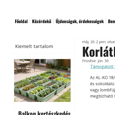
Főoldal
Közérdekű
Újdonságok, érdekességek
Bem
máj. 20.
2 perc olva
Korlát
Kiemelt tartalom
Frissítve:
jún. 30.
Támogatott 
Az AL-KO 18/
és sokoldalú
vagy lombfúj
megbízható t
Balkon kertészkedés