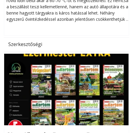
rövid időn belül akár a 60-70 °C-ot is megközelítheti. Ez nemcsak
n
a beszállást teszi kellemetlenné, hanem az autó állapotára és a
benne hagyott tárgyakra is káros hatással lehet. Néhány
egyszerű óvintézkedéssel azonban jelentősen csökkenthetjük a
hőség káros hatásait.
l
Szerkesztőségi