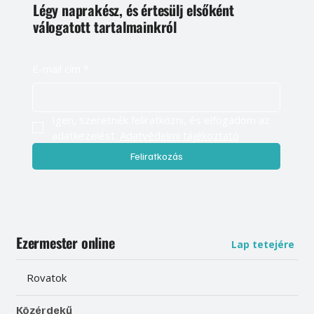
Légy naprakész, és értesülj elsőként
válogatott tartalmainkról
E-mail cím
*
Igen, szeretnék feliratkozni, és elfogadom az 
adatkezelést. 
Adatvédelmi tájékoztató
Feliratkozás
Ezermester online
Lap tetejére
Rovatok
Közérdekű