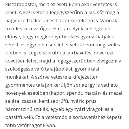
kiszáradástól, mert ez esetükben akár végzetes is 
lehet. A kézi vetés a legegyszerűbb a kis, sőt még a 
nagyobb házkörüli és hobbi kertekben is. Vannak 
már kis kézi vetőgépek is, amelyek kétségtelen 
előnye, hogy megkönnyíthetik és gyorsíthatják a 
vetést, és egyenletesen lehet velük vetni még szeles 
időben is. Legcélszerűbb a sorbavetés, mivel ezt 
követően lehet majd a legegyszerűbben elvégezni a 
szükségessé váló talajápolási, gyomirtási 
munkákat. A szórva vetésre a kifejezetten 
gyommentes talajon kerüljön sor az így is vethető 
növények esetében (kapor, spenót, madár- és mezei 
saláta, zsázsa, kerti seprűfű, nyáriciprus, 
háromszinű szulák, egyéb egynyári virágok és a 
pázsitfüvek). Ez a vetésmód a sorbavetéshez képest 
több vetőmagot kíván. 