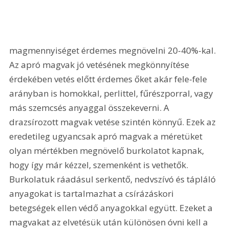
magmennyiséget érdemes megnövelni 20-40%-kal. 
Az apró magvak jó vetésének megkönnyítése 
érdekében vetés előtt érdemes őket akár fele-fele 
arányban is homokkal, perlittel, fűrészporral, vagy 
más szemcsés anyaggal összekeverni. A 
drazsírozott magvak vetése szintén könnyű. Ezek az 
eredetileg ugyancsak apró magvak a méretüket 
olyan mértékben megnövelő burkolatot kapnak, 
hogy így már kézzel, szemenként is vethetők. 
Burkolatuk ráadásul serkentő, nedvszívó és tápláló 
anyagokat is tartalmazhat a csírázáskori 
betegségek ellen védő anyagokkal együtt. Ezeket a 
magvakat az elvetésük után különösen óvni kell a 