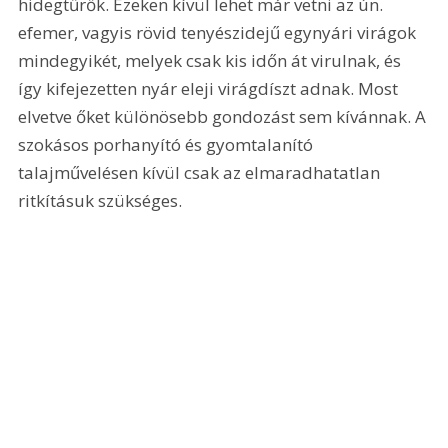
hidegtűrők. Ezeken kívül lehet már vetni az ún. 
efemer, vagyis rövid tenyészidejű egynyári virágok 
mindegyikét, melyek csak kis időn át virulnak, és 
így kifejezetten nyár eleji virágdíszt adnak. Most 
elvetve őket különösebb gondozást sem kívánnak. A 
szokásos porhanyító és gyomtalanító 
talajművelésen kívül csak az elmaradhatatlan 
ritkításuk szükséges.