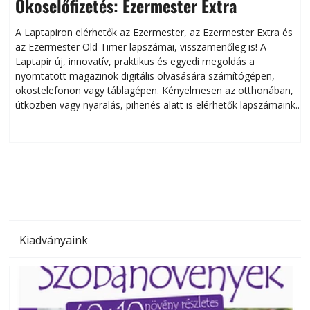
Okoselőfizetés: Ezermester Extra
A Laptapiron elérhetők az Ezermester, az Ezermester Extra és
az Ezermester Old Timer lapszámai, visszamenőleg is! A
Laptapir új, innovatív, praktikus és egyedi megoldás a
L
nyomtatott magazinok digitális olvasására számítógépen,
okostelefonon vagy táblagépen. Kényelmesen az otthonában,
útközben vagy nyaralás, pihenés alatt is elérhetők lapszámaink.
ú
Bárhol, bármikor, akár külföldön élve vagy dolgozva is
B
olvashatók az Ezermester lapszámai. A Laptapir kényelmes
megoldás, mert: – t
Kiadványaink