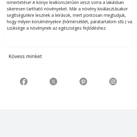
ismertetése! A könyv lexikonszerűen veszi sorra a lakásban
s
sikeresen tart­ha­tó növényeket. Már a növény kiválasztásakor
h
segítségünkre lesznek a leírások, mert pontosan megtudjuk,
k
hogy milyen körülményekre (hőmérséklet, páratartalom stb.) van
szüksége a növénynek az egészséges fejlődéshez.
t
Kövess minket