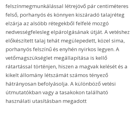
felszínmegmunkálással létrejövő pár centiméteres 
felső, porhanyós és könnyen kiszáradó talajréteg 
elzárja az alsóbb rétegekből felfelé mozgó 
nedvességfelesleg elpárolgásának útját. A vetéshez 
előkészített talaj tehát megülepedett, közel sima, 
porhanyós felszínű és enyhén nyirkos legyen. A 
vetőmagszükséglet megállapítása is kellő 
rátartással történjen, hiszen a magvak kelését és a 
kikelt állomány létszámát számos tényező 
hátrányosan befolyásolja. A különböző vetési 
útmutatókban vagy a tasakokon található 
használati utasításban megadott 