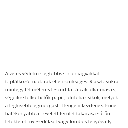
A vetés védelme legtöbbször a magvakkal 
táplálkozó madarak ellen szükséges. Riasztásukra 
mintegy fél méteres leszúrt fapálcák alkalmasak, 
végeikre felköthetők papír, alufólia csíkok, melyek 
a legkisebb légmozgástól lengeni kezdenek. Ennél 
hatékonyabb a bevetett terület takarása sűrűn 
lefektetett nyesedékkel vagy lombos fenyőgally 