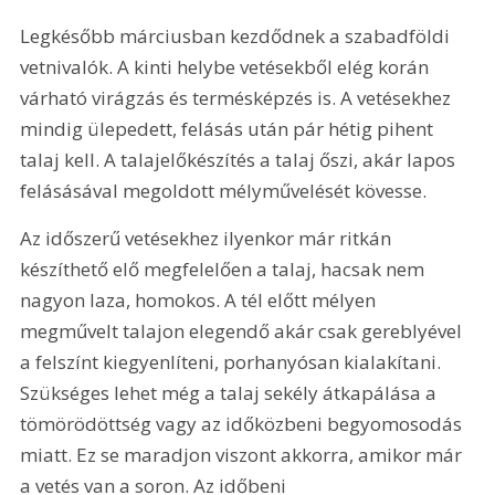
Legkésőbb márciusban kezdődnek a szabadföldi 
vetnivalók. A kinti helybe vetésekből elég korán 
várható virágzás és termésképzés is. A vetésekhez 
mindig ülepedett, felásás után pár hétig pihent 
talaj kell. A talajelőkészítés a talaj őszi, akár lapos 
felásásával megoldott mélyművelését kövesse.
Az időszerű vetésekhez ilyenkor már ritkán 
készíthető elő megfelelően a talaj, hacsak nem 
nagyon laza, homokos. A tél előtt mélyen 
megművelt talajon elegendő akár csak gereblyével 
a felszínt kiegyenlíteni, porhanyósan kialakítani. 
Szükséges lehet még a talaj sekély átkapálása a 
tömörödöttség vagy az időközbeni begyomosodás 
miatt. Ez se maradjon viszont akkorra, amikor már 
a vetés van a soron. Az időbeni 