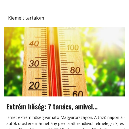
Kiemelt tartalom
Extrém hőség: 7 tanács, amivel
megóvhatjuk autónkat a nyári károktól
Ismét extrém hőség várható Magyarországon. A tűző napon álló
autók utastere már néhány perc alatt rendkívül felmelegszik, és