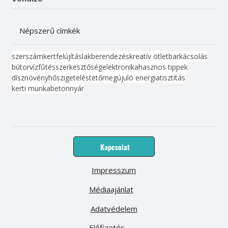
Népszerű címkék
szerszám
kert
felújítás
lakberendezés
kreatív ötlet
barkácsolás
bútor
víz
fűtés
szerkesztőség
elektronika
hasznos tippek
dísznövény
hőszigetelés
tető
megújuló energia
tisztítás
kerti munka
beton
nyár
Kapcsolat
Impresszum
Médiaajánlat
Adatvédelem
Előfizetés