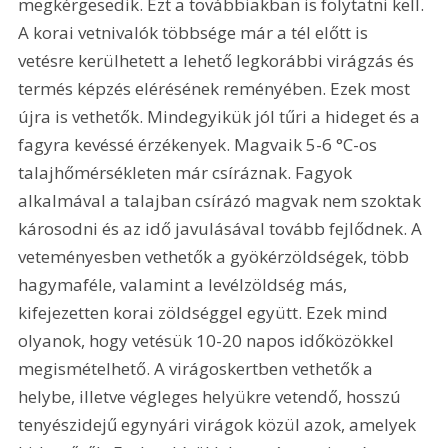
megkérgesedik. Ezt a továbbiakban is folytatni kell. 
A korai vetnivalók többsége már a tél előtt is 
vetésre kerülhetett a lehető legkorábbi virágzás és 
termés képzés elérésének reményében. Ezek most 
újra is vethetők. Mindegyikük jól tűri a hideget és a 
fagyra kevéssé érzékenyek. Magvaik 5-6 °C-os 
talajhőmérsékleten már csíráznak. Fagyok 
alkalmával a talajban csírázó magvak nem szoktak 
károsodni és az idő javulásával tovább fejlődnek. A 
veteményesben vethetők a gyökérzöldségek, több 
hagymaféle, valamint a levélzöldség más, 
kifejezetten korai zöldséggel együtt. Ezek mind 
olyanok, hogy vetésük 10-20 napos időközökkel 
megismételhető. A virágoskertben vethetők a 
helybe, illetve végleges helyükre vetendő, hosszú 
tenyészidejű egynyári virágok közül azok, amelyek 