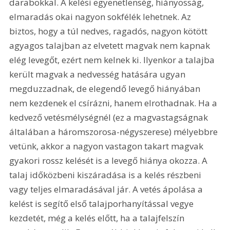
darabokkal. A kelési egyenetlenség, hiányosság, 
elmaradás okai nagyon sokfélék lehetnek. Az 
biztos, hogy a túl nedves, ragadós, nagyon kötött 
agyagos talajban az elvetett magvak nem kapnak 
elég levegőt, ezért nem kelnek ki. Ilyenkor a talajba 
került magvak a nedvesség hatására ugyan 
megduzzadnak, de elegendő levegő hiányában 
nem kezdenek el csírázni, hanem elrothadnak. Ha a 
kedvező vetésmélységnél (ez a magvastagságnak 
általában a háromszorosa-négyszerese) mélyebbre 
vetünk, akkor a nagyon vastagon takart magvak 
gyakori rossz kelését is a levegő hiánya okozza. A 
talaj időközbeni kiszáradása is a kelés részbeni 
vagy teljes elmaradásával jár. A vetés ápolása a 
kelést is segítő első talajporhanyítással vegye 
kezdetét, még a kelés előtt, ha a talajfelszín 