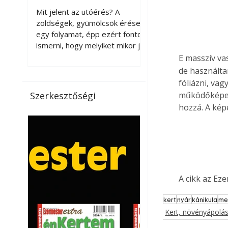
érnek tovább leszedés
Mit jelent az utóérés? A
után?
zöldségek, gyümölcsök érése
egy folyamat, épp ezért fontos
ismerni, hogy melyiket mikor jó
leszedni. Meg kell különböztetni
E masszív va
a gazdasági és a biológiai
de használta
érettséget. Például a
fóliázni, vag
paradicsomot sokszor
Szerkesztőségi
működőképes 
gazdasági érettségben, azaz
hozzá. A kép
félig éretten szedik le, ezután
utaztatják hosszan, és még
pulton tartható kell legyen.
Utóérik eközben, de nem lesz
olyan ízű, mint amit a saját
kertünkben, biológiai
A cikk az Ez
érettségben szedünk le. Teljes
érettségben szedve nem
kert
nyár
kánikula
me
tárolható h
Kert, növényápolá