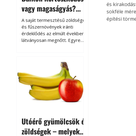
és kirakodás
vagy magaságyás?
sokféle mére
Helytakarékos
építési törme
A saját termesztésű zöldségek
kertészkedés
és fűszernövények iránti
érdeklődés az elmúlt években
látványosan megnőtt. Egyre
többen szeretnék tudni, honnan
származik az élelmiszer az
asztalukra, miközben a
kertészkedés sokak számára
kikapcsolódást és feltöltődést
is jelent.
Utóérő gyümölcsök és
zöldségek – melyek