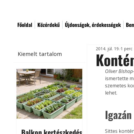
Főoldal
Közérdekű
Újdonságok, érdekességek
Bem
2014. júl. 19.
1 perc
Konté
Kiemelt tartalom
Oliver Bishop
ismertette m
szemetes kon
lehet.
Igazán
Balkon kertészkedés
Sittes konté