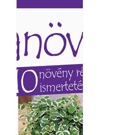
Ezermester lapszámai. A
Ezermester lapszámai
Laptapir kényelmes megoldás,
Laptapir kényelmes 
mert: – t
mert: – t
Balkon kertészk
Helytakarékos ke