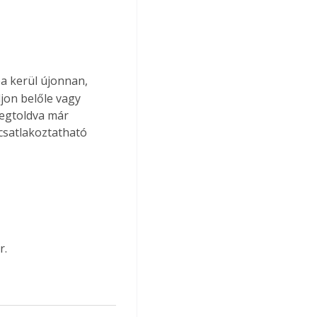
ba kerül újonnan, 
jon belőle vagy 
megtoldva már 
csatlakoztatható 
r.