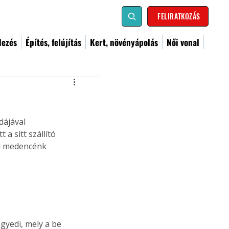
FELIRATKOZÁS
dezés
Építés, felújítás
Kert, növényápolás
Női vonal
dájával 
 sitt szállító 
di medencénk 
gyedi, mely a be 