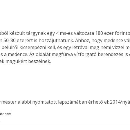
sból készült tárgynak egy 4 m
-es változata 180 ezer forint
3
n 50-80 ezerért is hozzájuthatunk. Ahhoz, hogy medence vál
y belülről kicsempézni kell, és egy létrával meg némi vízzel 
a medence. Az oldalát megfúrva vízforgató berendezés is 
ek magukért beszélnek. 
ermester alábbi nyomtatott lapszámában érhető el: 2014/nyá
dence
s