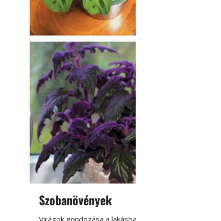
Szobanövények
Virágoskert: k
teraszon, laká
Virágok gondozása a lakásban,