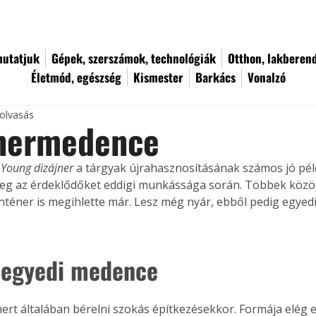
utatjuk
Gépek, szerszámok, technológiák
Otthon, lakberen
Életmód, egészség
Kismester
Barkács
Vonalzó
 olvasás
nermedence
-Young dizájner
 a tárgyak újrahasznosításának számos jó pél
eg az érdeklődőket eddigi munkássága során. Többek között a
téner is megihlette már. Lesz még nyár, ebből pedig egye
 egyedi medence
nert általában bérelni szokás építkezésekkor. Formája elég e