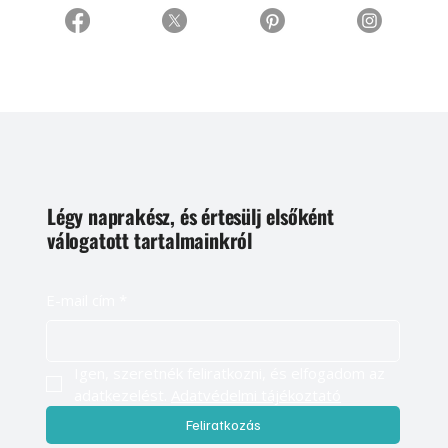
Légy naprakész, és értesülj elsőként
válogatott tartalmainkról
E-mail cím
*
Igen, szeretnék feliratkozni, és elfogadom az 
adatkezelést. 
Adatvédelmi tájékoztató
Feliratkozás