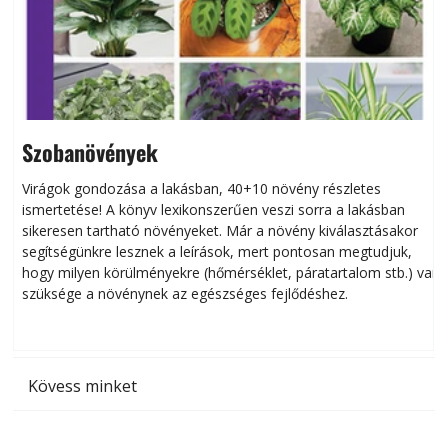
Szobanövények
Virágok gondozása a lakásban, 40+10 növény részletes
ismertetése! A könyv lexikonszerűen veszi sorra a lakásban
s
sikeresen tart­ha­tó növényeket. Már a növény kiválasztásakor
h
segítségünkre lesznek a leírások, mert pontosan megtudjuk,
k
hogy milyen körülményekre (hőmérséklet, páratartalom stb.) van
szüksége a növénynek az egészséges fejlődéshez.
t
Kövess minket