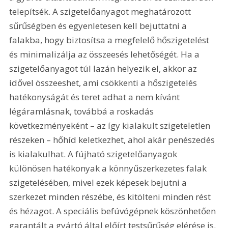
telepítsék. A szigetelőanyagot meghatározott 
sűrűségben és egyenletesen kell bejuttatni a 
falakba, hogy biztosítsa a megfelelő hőszigetelést 
és minimalizálja az összeesés lehetőségét. Ha a 
szigetelőanyagot túl lazán helyezik el, akkor az 
idővel összeeshet, ami csökkenti a hőszigetelés 
hatékonyságát és teret adhat a nem kívánt 
légáramlásnak, továbbá a roskadás 
következményeként – az így kialakult szigeteletlen 
részeken – hőhíd keletkezhet, ahol akár penészedés 
is kialakulhat. A fújható szigetelőanyagok 
különösen hatékonyak a könnyűszerkezetes falak 
szigetelésében, mivel ezek képesek bejutni a 
szerkezet minden részébe, és kitölteni minden rést 
és hézagot. A speciális befúvógépnek köszönhetően 
garantált a gyártó által előírt testsűrűség elérése is.