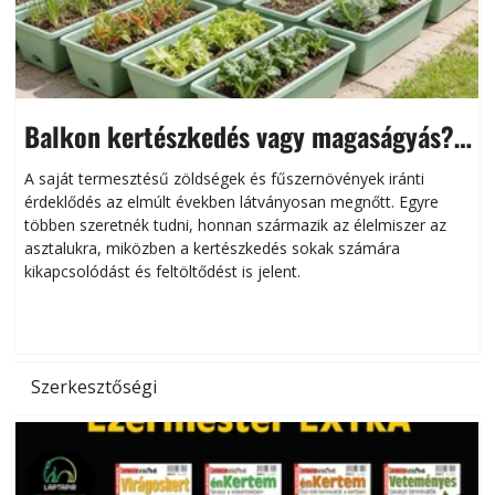
Balkon kertészkedés vagy magaságyás?
Helytakarékos kertészkedés
A saját termesztésű zöldségek és fűszernövények iránti
érdeklődés az elmúlt években látványosan megnőtt. Egyre
többen szeretnék tudni, honnan származik az élelmiszer az
l
asztalukra, miközben a kertészkedés sokak számára
kikapcsolódást és feltöltődést is jelent.
é
d
Szerkesztőségi