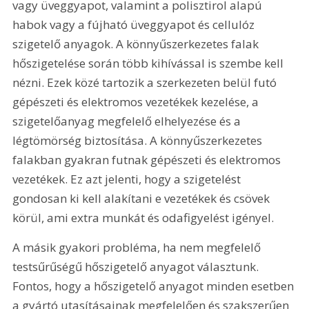
vagy üveggyapot, valamint a polisztirol alapú 
habok vagy a fújható üveggyapot és cellulóz 
szigetelő anyagok. A könnyűszerkezetes falak 
hőszigetelése során több kihívással is szembe kell 
nézni. Ezek közé tartozik a szerkezeten belül futó 
gépészeti és elektromos vezetékek kezelése, a 
szigetelőanyag megfelelő elhelyezése és a 
légtömörség biztosítása. A könnyűszerkezetes 
falakban gyakran futnak gépészeti és elektromos 
vezetékek. Ez azt jelenti, hogy a szigetelést 
gondosan ki kell alakítani e vezetékek és csövek 
körül, ami extra munkát és odafigyelést igényel.
A másik gyakori probléma, ha nem megfelelő 
testsűrűségű hőszigetelő anyagot választunk. 
Fontos, hogy a hőszigetelő anyagot minden esetben 
a gyártó utasításainak megfelelően és szakszerűen 