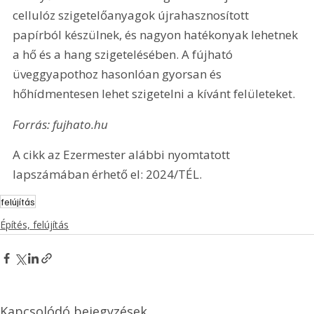
cellulóz szigetelőanyagok újrahasznosított 
papírból készülnek, és nagyon hatékonyak lehetnek 
a hő és a hang szigetelésében. A fújható 
üveggyapothoz hasonlóan gyorsan és 
hőhídmentesen lehet szigetelni a kívánt felületeket.
Forrás: fujhato.hu
A cikk az Ezermester alábbi nyomtatott 
lapszámában érhető el: 2024/TÉL.
felújítás
Építés, felújítás
Kapcsolódó bejegyzések