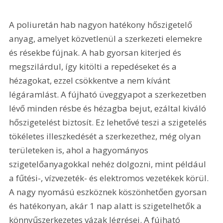
A poliuretán hab nagyon hatékony hőszigetelő 
anyag, amelyet közvetlenül a szerkezeti elemekre 
és résekbe fújnak. A hab gyorsan kiterjed és 
megszilárdul, így kitölti a repedéseket és a 
hézagokat, ezzel csökkentve a nem kívánt 
légáramlást. A fújható üveggyapot a szerkezetben 
lévő minden résbe és hézagba bejut, ezáltal kiváló 
hőszigetelést biztosít. Ez lehetővé teszi a szigetelés 
tökéletes illeszkedését a szerkezethez, még olyan 
területeken is, ahol a hagyományos 
szigetelőanyagokkal nehéz dolgozni, mint például 
a fűtési-, vízvezeték- és elektromos vezetékek körül. 
A nagy nyomású eszköznek köszönhetően gyorsan 
és hatékonyan, akár 1 nap alatt is szigetelhetők a 
könnyűszerkezetes vázak légrései. A fújható 