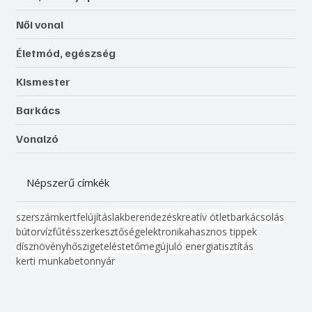
Női vonal
Életmód, egészség
Kismester
Barkács
Vonalzó
Népszerű címkék
szerszám
kert
felújítás
lakberendezés
kreatív ötlet
barkácsolás
bútor
víz
fűtés
szerkesztőség
elektronika
hasznos tippek
dísznövény
hőszigetelés
tető
megújuló energia
tisztítás
kerti munka
beton
nyár