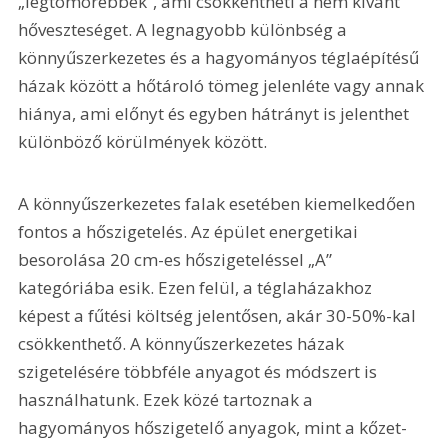
„légtömörebbek”, ami csökkentheti a nem kívánt 
hőveszteséget. A legnagyobb különbség a 
könnyűszerkezetes és a hagyományos téglaépítésű 
házak között a hőtároló tömeg jelenléte vagy annak 
hiánya, ami előnyt és egyben hátrányt is jelenthet 
különböző körülmények között.
A könnyűszerkezetes falak esetében kiemelkedően 
fontos a hőszigetelés. Az épület energetikai 
besorolása 20 cm-es hőszigeteléssel „A” 
kategóriába esik. Ezen felül, a téglaházakhoz 
képest a fűtési költség jelentősen, akár 30-50%-kal 
csökkenthető. A könnyűszerkezetes házak 
szigetelésére többféle anyagot és módszert is 
használhatunk. Ezek közé tartoznak a 
hagyományos hőszigetelő anyagok, mint a kőzet- 