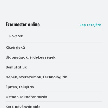
Ezermester online
Lap tetejére
Rovatok
Közérdekű
Újdonságok, érdekességek
Bemutatjuk
Gépek, szerszámok, technológiák
Építés, felújítás
Otthon, lakberendezés
Kert, növényápolás