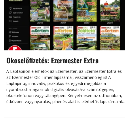
Okoselőfizetés: Ezermester Extra
A Laptapiron elérhetők az Ezermester, az Ezermester Extra és
az Ezermester Old Timer lapszámai, visszamenőleg is! A
Laptapir új, innovatív, praktikus és egyedi megoldás a
L
nyomtatott magazinok digitális olvasására számítógépen,
okostelefonon vagy táblagépen. Kényelmesen az otthonában,
útközben vagy nyaralás, pihenés alatt is elérhetők lapszámaink.
ú
Bárhol, bármikor, akár külföldön élve vagy dolgozva is
B
olvashatók az Ezermester lapszámai. A Laptapir kényelmes
megoldás, mert: – t