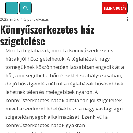
FELIRATKOZÁS
2025. márc. 4.
2 perc olvasás
Könnyűszerkezetes ház
szigetelése
Mind a téglaházak, mind a könnyűszerkezetes 
házak jól hőszigetelhetők. A téglaházak nagy 
tömegüknek köszönhetően lassabban engedik át a 
hőt, ami segíthet a hőmérséklet szabályozásában, 
de jó hőszigetelés nélkül a téglaházak hűvösebbek 
lehetnek télen és melegebbek nyáron. A 
könnyűszerkezetes házak általában jól szigeteltek, 
mivel a szerkezet lehetővé teszi a nagy vastagságú 
szigetelőanyagok alkalmazását. Ezenkívül a 
könnyűszerkezetes házak gyakran 