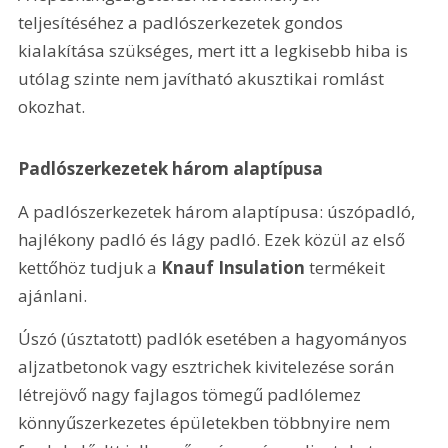
teljesítéséhez a padlószerkezetek gondos 
kialakítása szükséges, mert itt a legkisebb hiba is 
utólag szinte nem javítható akusztikai romlást 
okozhat.
Padlószerkezetek három alaptípusa
A padlószerkezetek három alaptípusa: úszópadló, 
hajlékony padló és lágy padló. Ezek közül az első 
kettőhöz tudjuk a 
Knauf Insulation
 termékeit 
ajánlani.
Úszó (úsztatott) padlók esetében a hagyományos 
aljzatbetonok vagy esztrichek kivitelezése során 
létrejövő nagy fajlagos tömegű padlólemez 
könnyűszerkezetes épületekben többnyire nem 