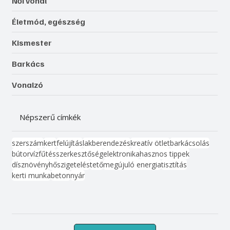
Női vonal
Életmód, egészség
Kismester
Barkács
Vonalzó
Népszerű címkék
szerszám
kert
felújítás
lakberendezés
kreatív ötlet
barkácsolás
bútor
víz
fűtés
szerkesztőség
elektronika
hasznos tippek
dísznövény
hőszigetelés
tető
megújuló energia
tisztítás
kerti munka
beton
nyár