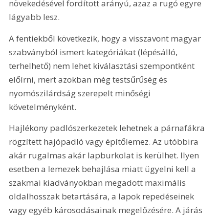
növekedésével fordított arányú, azaz a rugó egyre 
lágyabb lesz.
A fentiekből következik, hogy a visszavont magyar 
szabványból ismert kategóriákat (lépésálló, 
terhelhető) nem lehet kiválasztási szempontként 
előírni, mert azokban még testsűrűség és 
nyomószilárdság szerepelt minőségi 
követelményként. 
Hajlékony padlószerkezetek lehetnek a párnafákra 
rögzített hajópadló vagy építőlemez. Az utóbbira 
akár rugalmas akár lapburkolat is kerülhet. Ilyen 
esetben a lemezek behajlása miatt ügyelni kell a 
szakmai kiadványokban megadott maximális 
oldalhosszak betartására, a lapok repedéseinek 
vagy egyéb károsodásainak megelőzésére. A járás 