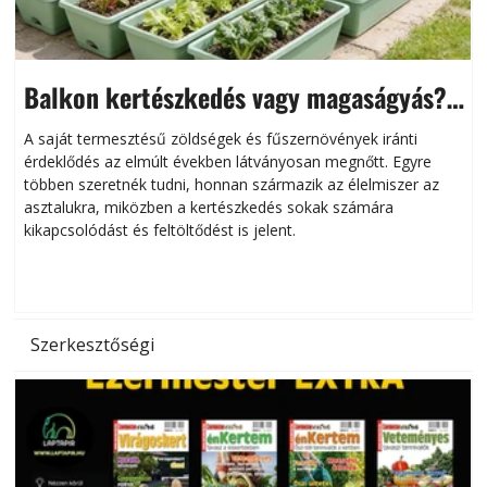
Balkon kertészkedés vagy magaságyás?
Helytakarékos kertészkedés
A saját termesztésű zöldségek és fűszernövények iránti
érdeklődés az elmúlt években látványosan megnőtt. Egyre
többen szeretnék tudni, honnan származik az élelmiszer az
l
asztalukra, miközben a kertészkedés sokak számára
kikapcsolódást és feltöltődést is jelent.
é
d
Szerkesztőségi