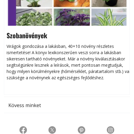
Szobanövények
Virágok gondozása a lakásban, 40+10 növény részletes
ismertetése! A könyv lexikonszerűen veszi sorra a lakásban
s
sikeresen tart­ha­tó növényeket. Már a növény kiválasztásakor
h
segítségünkre lesznek a leírások, mert pontosan megtudjuk,
k
hogy milyen körülményekre (hőmérséklet, páratartalom stb.) van
szüksége a növénynek az egészséges fejlődéshez.
t
Kövess minket