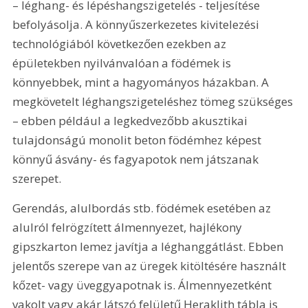
– léghang- és lépéshangszigetelés - teljesítése 
befolyásolja. A könnyűszerkezetes kivitelezési 
technológiából következően ezekben az 
épületekben nyilvánvalóan a födémek is 
könnyebbek, mint a hagyományos házakban. A 
megkövetelt léghangszigeteléshez tömeg szükséges 
– ebben például a legkedvezőbb akusztikai 
tulajdonságú monolit beton födémhez képest 
könnyű ásvány- és fagyapotok nem játszanak 
szerepet.
Gerendás, alulbordás stb. födémek esetében az 
alulról felrögzített álmennyezet, hajlékony 
gipszkarton lemez javítja a léghanggátlást. Ebben 
jelentős szerepe van az üregek kitöltésére használt 
kőzet- vagy üveggyapotnak is. Álmennyezetként 
vakolt vagy akár látszó felületű Heraklith tábla is 