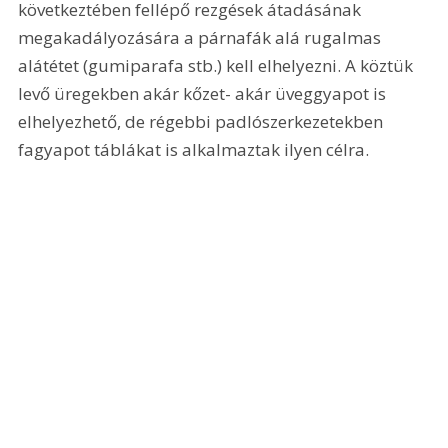
következtében fellépő rezgések átadásának 
megakadályozására a párnafák alá rugalmas 
alátétet (gumiparafa stb.) kell elhelyezni. A köztük 
levő üregekben akár kőzet- akár üveggyapot is 
elhelyezhető, de régebbi padlószerkezetekben 
fagyapot táblákat is alkalmaztak ilyen célra.