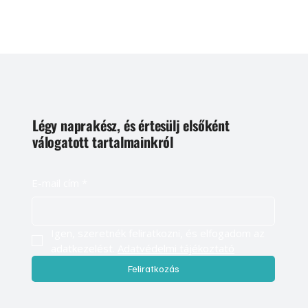
Légy naprakész, és értesülj elsőként
válogatott tartalmainkról
E-mail cím
*
Igen, szeretnék feliratkozni, és elfogadom az 
adatkezelést. 
Adatvédelmi tájékoztató
Feliratkozás