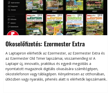
Okoselőfizetés: Ezermester Extra
A Laptapiron elérhetők az Ezermester, az Ezermester Extra és
az Ezermester Old Timer lapszámai, visszamenőleg is! A
Laptapir új, innovatív, praktikus és egyedi megoldás a
L
nyomtatott magazinok digitális olvasására számítógépen,
okostelefonon vagy táblagépen. Kényelmesen az otthonában,
útközben vagy nyaralás, pihenés alatt is elérhetők lapszámaink.
ú
Bárhol, bármikor, akár külföldön élve vagy dolgozva is
B
olvashatók az Ezermester lapszámai. A Laptapir kényelmes
megoldás, mert: – t