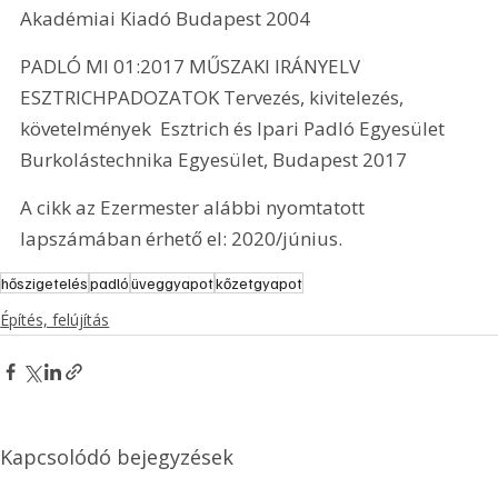
Akadémiai Kiadó Budapest 2004
PADLÓ MI 01:2017 MŰSZAKI IRÁNYELV 
ESZTRICHPADOZATOK Tervezés, kivitelezés, 
követelmények  Esztrich és Ipari Padló Egyesület 
Burkolástechnika Egyesület, Budapest 2017
A cikk az Ezermester alábbi nyomtatott 
lapszámában érhető el: 2020/június.
hőszigetelés
padló
üveggyapot
kőzetgyapot
Építés, felújítás
Kapcsolódó bejegyzések