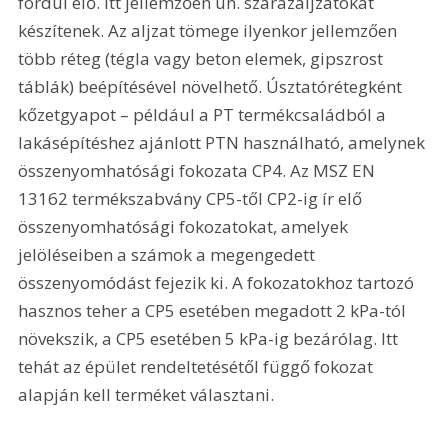
fordul elő. Itt jellemzően ún. szárazaljzatokat 
készítenek. Az aljzat tömege ilyenkor jellemzően 
több réteg (tégla vagy beton elemek, gipszrost 
táblák) beépítésével növelhető. Úsztatórétegként 
kőzetgyapot – például a PT termékcsaládból a 
lakásépítéshez ajánlott PTN használható, amelynek 
összenyomhatósági fokozata CP4. Az MSZ EN 
13162 termékszabvány CP5-től CP2-ig ír elő 
összenyomhatósági fokozatokat, amelyek 
jelöléseiben a számok a megengedett 
összenyomódást fejezik ki. A fokozatokhoz tartozó 
hasznos teher a CP5 esetében megadott 2 kPa-tól 
növekszik, a CP5 esetében 5 kPa-ig bezárólag. Itt 
tehát az épület rendeltetésétől függő fokozat 
alapján kell terméket választani.