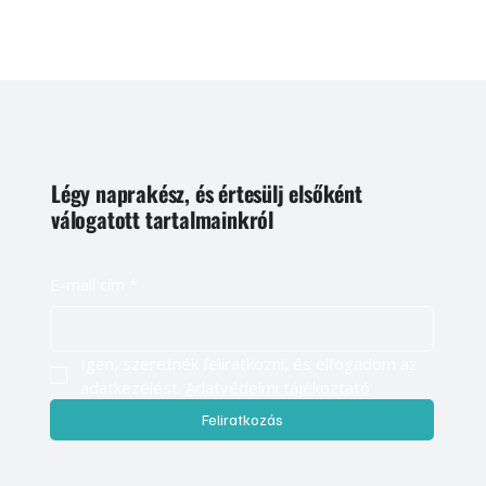
Légy naprakész, és értesülj elsőként
válogatott tartalmainkról
E-mail cím
*
Igen, szeretnék feliratkozni, és elfogadom az 
adatkezelést. 
Adatvédelmi tájékoztató
Feliratkozás