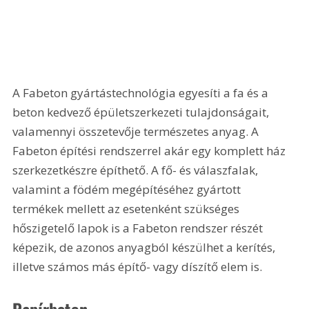
A Fabeton gyártástechnológia egyesíti a fa és a 
beton kedvező épületszerkezeti tulajdonságait, 
valamennyi összetevője természetes anyag. A 
Fabeton építési rendszerrel akár egy komplett ház 
szerkezetkészre építhető. A fő- és válaszfalak, 
valamint a födém megépítéséhez gyártott 
termékek mellett az esetenként szükséges 
hőszigetelő lapok is a Fabeton rendszer részét 
képezik, de azonos anyagból készülhet a kerítés, 
illetve számos más építő- vagy díszítő elem is.