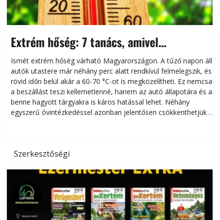
Extrém hőség: 7 tanács, amivel
megóvhatjuk autónkat a nyári károktól
Ismét extrém hőség várható Magyarországon. A tűző napon álló
autók utastere már néhány perc alatt rendkívül felmelegszik, és
rövid időn belül akár a 60-70 °C-ot is megközelítheti. Ez nemcsak
n
a beszállást teszi kellemetlenné, hanem az autó állapotára és a
benne hagyott tárgyakra is káros hatással lehet. Néhány
egyszerű óvintézkedéssel azonban jelentősen csökkenthetjük a
hőség káros hatásait.
l
Szerkesztőségi