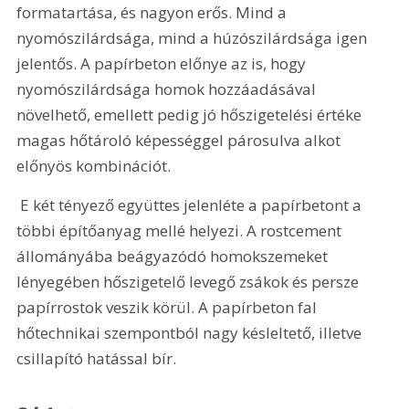
formatartása, és nagyon erős. Mind a 
nyomószilárdsága, mind a húzószilárdsága igen 
jelentős. A papírbeton előnye az is, hogy 
nyomószilárdsága homok hozzáadásával 
növelhető, emellett pedig jó hőszigetelési értéke 
magas hőtároló képességgel párosulva alkot 
előnyös kombinációt.
 E két tényező együttes jelenléte a papírbetont a 
többi építőanyag mellé helyezi. A rostcement 
állományába beágyazódó homokszemeket 
lényegében hőszigetelő levegő zsákok és persze 
papírrostok veszik körül. A papírbeton fal 
hőtechnikai szempontból nagy késleltető, illetve 
csillapító hatással bír.