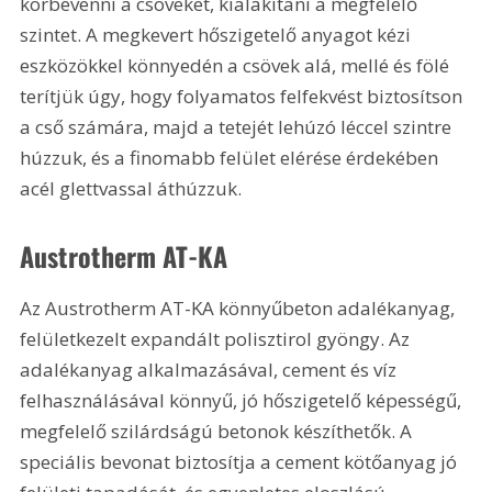
körbevenni a csöveket, kialakítani a megfelelő 
szintet. A megkevert hőszigetelő anyagot kézi 
eszközökkel könnyedén a csövek alá, mellé és fölé 
terítjük úgy, hogy folyamatos felfekvést biztosítson 
a cső számára, majd a tetejét lehúzó léccel szintre 
húzzuk, és a finomabb felület elérése érdekében 
acél glettvassal áthúzzuk.
Austrotherm AT-KA
Az Austrotherm AT-KA könnyűbeton adalékanyag, 
felületkezelt expandált polisztirol gyöngy. Az 
adalékanyag alkalmazásával, cement és víz 
felhasználásával könnyű, jó hőszigetelő képességű, 
megfelelő szilárdságú betonok készíthetők. A 
speciális bevonat biztosítja a cement kötőanyag jó 