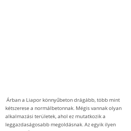
 Árban a Liapor könnyűbeton drágább, több mint 
kétszerese a normálbetonnak. Mégis vannak olyan 
alkalmazási területek, ahol ez mutatkozik a 
leggazdaságosabb megoldásnak. Az egyik ilyen 