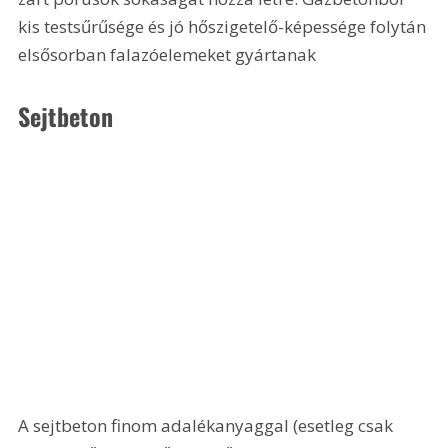
kis testsűrűsége és jó hőszigetelő-képessége folytán 
elsősorban falazóelemeket gyártanak
Sejtbeton
A sejtbeton finom adalékanyaggal (esetleg csak 