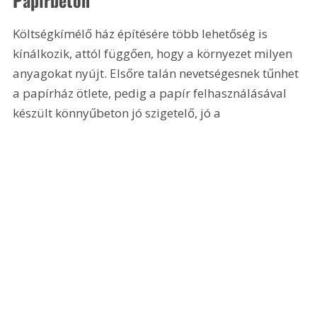
Papírbeton
Költségkímélő ház építésére több lehetőség is 
kínálkozik, attól függően, hogy a környezet milyen 
anyagokat nyújt. Elsőre talán nevetségesnek tűnhet 
a papírház ötlete, pedig a papír felhasználásával 
készült könnyűbeton jó szigetelő, jó a 