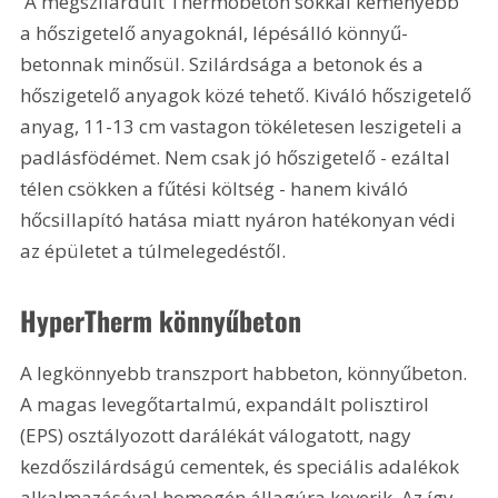
 A megszilárdult Thermobeton sokkal keményebb 
a hőszigetelő anyagoknál, lépésálló könnyű-
betonnak minősül. Szilárdsága a betonok és a 
hőszigetelő anyagok közé tehető. Kiváló hőszigetelő 
anyag, 11-13 cm vastagon tökéletesen leszigeteli a 
padlásfödémet. Nem csak jó hőszigetelő - ezáltal 
télen csökken a fűtési költség - hanem kiváló 
hőcsillapító hatása miatt nyáron hatékonyan védi 
az épületet a túlmelegedéstől.
HyperTherm könnyűbeton
A legkönnyebb transzport habbeton, könnyűbeton. 
A magas levegőtartalmú, expandált polisztirol 
(EPS) osztályozott darálékát válogatott, nagy 
kezdőszilárdságú cementek, és speciális adalékok 
alkalmazásával homogén állagúra keverik. Az így 