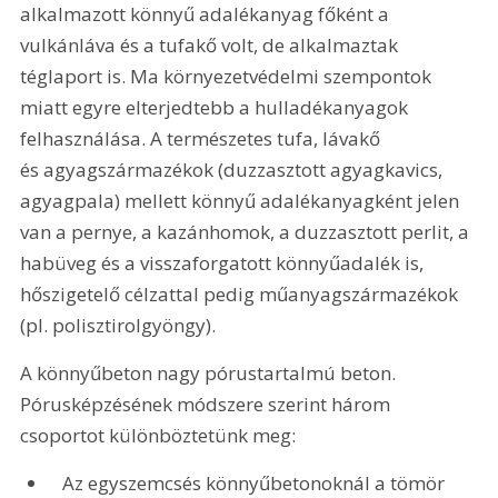
alkalmazott könnyű adalékanyag főként a 
vulkánláva és a tufakő volt, de alkalmaztak 
téglaport is. Ma környezetvédelmi szempontok 
miatt egyre elterjedtebb a hulladékanyagok 
felhasználása. A természetes tufa, lávakő 
és agyagszármazékok (duzzasztott agyagkavics, 
agyagpala) mellett könnyű adalékanyagként jelen 
van a pernye, a kazánhomok, a duzzasztott perlit, a 
habüveg és a visszaforgatott könnyűadalék is, 
hőszigetelő célzattal pedig műanyagszármazékok 
(pl. polisztirolgyöngy).
A könnyűbeton nagy pórustartalmú beton. 
Pórusképzésének módszere szerint három 
csoportot különböztetünk meg:
 Az egyszemcsés könnyűbetonoknál a tömör 