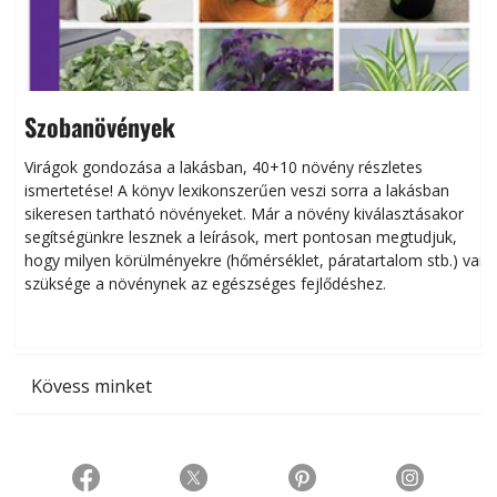
Szobanövények
Virágok gondozása a lakásban, 40+10 növény részletes
ismertetése! A könyv lexikonszerűen veszi sorra a lakásban
s
sikeresen tart­ha­tó növényeket. Már a növény kiválasztásakor
h
segítségünkre lesznek a leírások, mert pontosan megtudjuk,
k
hogy milyen körülményekre (hőmérséklet, páratartalom stb.) van
szüksége a növénynek az egészséges fejlődéshez.
t
Kövess minket