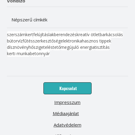
Vonalzó
Népszerű címkék
szerszám
kert
felújítás
lakberendezés
kreatív ötlet
barkácsolás
bútor
víz
fűtés
szerkesztőség
elektronika
hasznos tippek
dísznövény
hőszigetelés
tető
megújuló energia
tisztítás
kerti munka
beton
nyár
Kapcsolat
Impresszum
Médiaajánlat
Adatvédelem