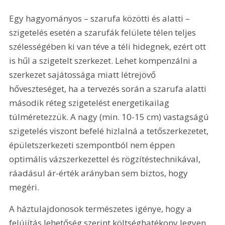
Egy hagyományos – szarufa közötti és alatti – 
szigetelés esetén a szarufák felülete télen teljes 
szélességében ki van téve a téli hidegnek, ezért ott 
is hűl a szigetelt szerkezet. Lehet kompenzálni a 
szerkezet sajátossága miatt létrejövő 
hőveszteséget, ha a tervezés során a szarufa alatti 
második réteg szigetelést energetikailag 
túlméretezzük. A nagy (min. 10-15 cm) vastagságú 
szigetelés viszont befelé hizlalná a tetőszerkezetet, 
épületszerkezeti szempontból nem éppen 
optimális vázszerkezettel és rögzítéstechnikával, 
ráadásul ár-érték arányban sem biztos, hogy 
megéri.
A háztulajdonosok természetes igénye, hogy a 
felújítás lehetőség szerint költséghatékony legyen, 