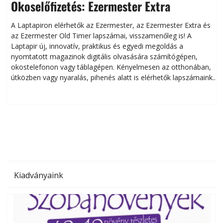
Okoselőfizetés: Ezermester Extra
A Laptapiron elérhetők az Ezermester, az Ezermester Extra és
az Ezermester Old Timer lapszámai, visszamenőleg is! A
Laptapir új, innovatív, praktikus és egyedi megoldás a
L
nyomtatott magazinok digitális olvasására számítógépen,
okostelefonon vagy táblagépen. Kényelmesen az otthonában,
útközben vagy nyaralás, pihenés alatt is elérhetők lapszámaink.
ú
Bárhol, bármikor, akár külföldön élve vagy dolgozva is
B
olvashatók az Ezermester lapszámai. A Laptapir kényelmes
megoldás, mert: – t
Kiadványaink