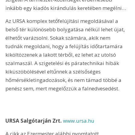
inkább egy kiadós kirándulás keretében megélni…
Az URSA komplex tetőfelújítási megoldásával a 
belső tér különösebb bolygatása nélkül lehet újat, 
élhetőt varázsolni. Sokak számára, akik nem 
tudnák megoldani, hogy a felújítás időtartamára 
kiköltözzenek a lakott térből, ez lehet az utolsó 
szalmaszál. A szigetelési és páratechnikai hibák 
kiküszöbölésével eltűnnek a szélsőséges 
hőmérsékletingadozások, és nem támad többé a 
penész sem, mert megelőzzük a falnedvesedést.
URSA Salgótarján Zrt. 
www.ursa.hu
A cikk az Ezermester alábbi nyomtatott 