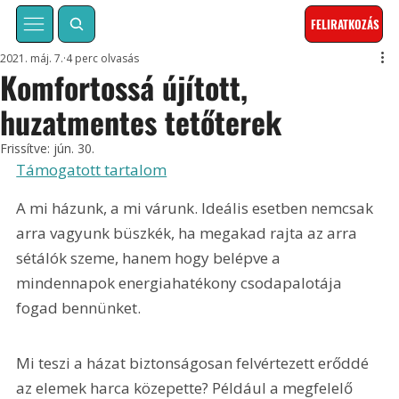
FELIRATKOZÁS
2021. máj. 7.
4 perc olvasás
Komfortossá újított,
huzatmentes tetőterek
Frissítve:
jún. 30.
Támogatott tartalom
A mi házunk, a mi várunk. Ideális esetben nemcsak 
arra vagyunk büszkék, ha megakad rajta az arra 
sétálók szeme, hanem hogy belépve a 
mindennapok energiahatékony csodapalotája 
fogad bennünket.
Mi teszi a házat biztonságosan felvértezett erőddé 
az elemek harca közepette? Például a megfelelő 