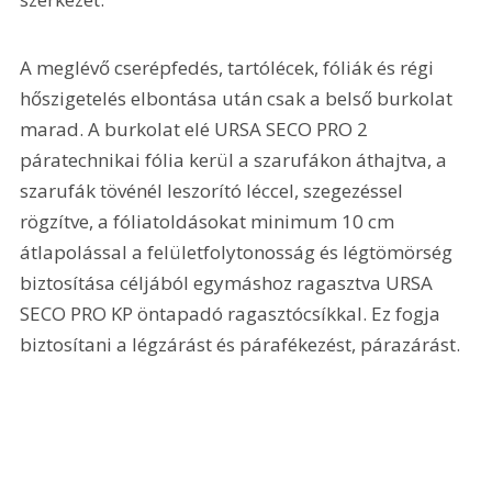
A meglévő cserépfedés, tartólécek, fóliák és régi 
hőszigetelés elbontása után csak a belső burkolat 
marad. A burkolat elé URSA SECO PRO 2 
páratechnikai fólia kerül a szarufákon áthajtva, a 
szarufák tövénél leszorító léccel, szegezéssel 
rögzítve, a fóliatoldásokat minimum 10 cm 
átlapolással a felületfolytonosság és légtömörség 
biztosítása céljából egymáshoz ragasztva URSA 
SECO PRO KP öntapadó ragasztócsíkkal. Ez fogja 
biztosítani a légzárást és párafékezést, párazárást.