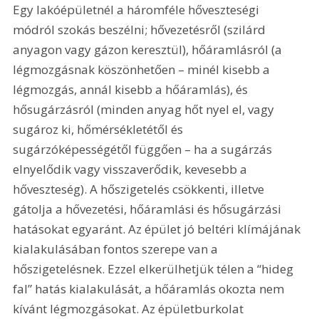
Egy lakóépületnél a háromféle hőveszteségi 
módról szokás beszélni; hővezetésről (szilárd 
anyagon vagy gázon keresztül), hőáramlásról (a 
légmozgásnak köszönhetően – minél kisebb a 
légmozgás, annál kisebb a hőáramlás), és 
hősugárzásról (minden anyag hőt nyel el, vagy 
sugároz ki, hőmérsékletétől és 
sugárzóképességétől függően – ha a sugárzás 
elnyelődik vagy visszaverődik, kevesebb a 
hőveszteség). A hőszigetelés csökkenti, illetve 
gátolja a hővezetési, hőáramlási és hősugárzási 
hatásokat egyaránt. Az épület jó beltéri klímájának 
kialakulásában fontos szerepe van a 
hőszigetelésnek. Ezzel elkerülhetjük télen a “hideg 
fal” hatás kialakulását, a hőáramlás okozta nem 
kívánt légmozgásokat. Az épületburkolat 