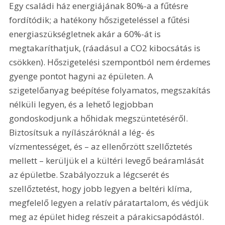
Egy családi ház energiájának 80%-a a fűtésre 
fordítódik; a hatékony hőszigeteléssel a fűtési 
energiaszükségletnek akár a 60%-át is 
megtakaríthatjuk, (ráadásul a CO2 kibocsátás is 
csökken). Hőszigetelési szempontból nem érdemes 
gyenge pontot hagyni az épületen. A 
szigetelőanyag beépítése folyamatos, megszakítás 
nélküli legyen, és a lehető legjobban 
gondoskodjunk a hőhidak megszüntetéséről. 
Biztosítsuk a nyílászáróknál a lég- és 
vízmentességet, és – az ellenőrzött szellőztetés 
mellett – kerüljük el a kültéri levegő beáramlását 
az épületbe. Szabályozzuk a légcserét és 
szellőztetést, hogy jobb legyen a beltéri klíma, 
megfelelő legyen a relatív páratartalom, és védjük 
meg az épület hideg részeit a párakicsapódástól. 