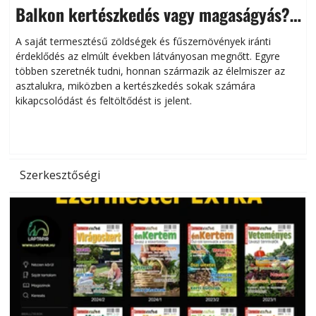
Balkon kertészkedés vagy magaságyás?
Helytakarékos kertészkedés
A saját termesztésű zöldségek és fűszernövények iránti
érdeklődés az elmúlt években látványosan megnőtt. Egyre
többen szeretnék tudni, honnan származik az élelmiszer az
l
asztalukra, miközben a kertészkedés sokak számára
kikapcsolódást és feltöltődést is jelent.
é
d
Szerkesztőségi