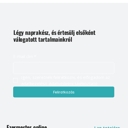
Légy naprakész, és értesülj elsőként
válogatott tartalmainkról
E-mail cím
*
Igen, szeretnék feliratkozni, és elfogadom az 
adatkezelést. 
Adatvédelmi tájékoztató
Feliratkozás
Ezermester online
Lap tetejére