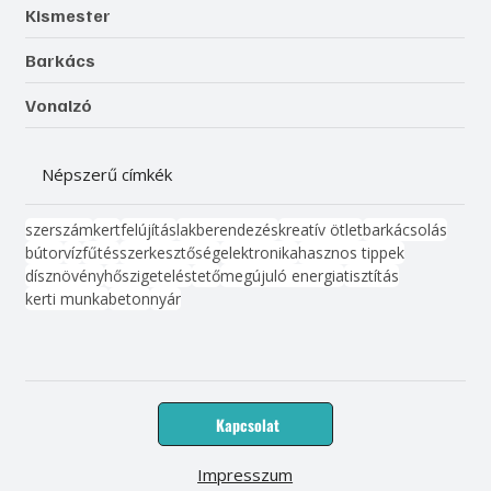
Kismester
Barkács
Vonalzó
Népszerű címkék
szerszám
kert
felújítás
lakberendezés
kreatív ötlet
barkácsolás
bútor
víz
fűtés
szerkesztőség
elektronika
hasznos tippek
dísznövény
hőszigetelés
tető
megújuló energia
tisztítás
kerti munka
beton
nyár
Kapcsolat
Impresszum