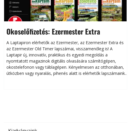
Okoselőfizetés: Ezermester Extra
A Laptapiron elérhetők az Ezermester, az Ezermester Extra és
az Ezermester Old Timer lapszámai, visszamenőleg is! A
Laptapir új, innovatív, praktikus és egyedi megoldás a
L
nyomtatott magazinok digitális olvasására számítógépen,
okostelefonon vagy táblagépen. Kényelmesen az otthonában,
útközben vagy nyaralás, pihenés alatt is elérhetők lapszámaink.
ú
Bárhol, bármikor, akár külföldön élve vagy dolgozva is
B
olvashatók az Ezermester lapszámai. A Laptapir kényelmes
megoldás, mert: – t
Kiadványaink