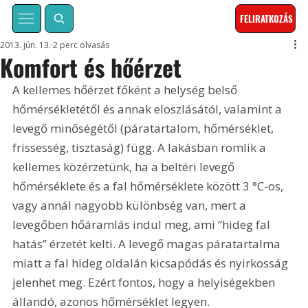
FELIRATKOZÁS
2013. jún. 13.
2 perc olvasás
Komfort és hőérzet
A kellemes hőérzet főként a helység belső 
hőmérsékletétől és annak eloszlásától, valamint a 
levegő minőségétől (páratartalom, hőmérséklet, 
frissesség, tisztaság) függ. A lakásban romlik a 
kellemes közérzetünk, ha a beltéri levegő 
hőmérséklete és a fal hőmérséklete között 3 °C-os, 
vagy annál nagyobb különbség van, mert a 
levegőben hőáramlás indul meg, ami “hideg fal 
hatás” érzetét kelti. A levegő magas páratartalma 
miatt a fal hideg oldalán kicsapódás és nyirkosság 
jelenhet meg. Ezért fontos, hogy a helyiségekben 
állandó, azonos hőmérséklet legyen. 