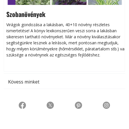
Szobanövények
Virágok gondozása a lakásban, 40+10 növény részletes
ismertetése! A könyv lexikonszerűen veszi sorra a lakásban
s
sikeresen tart­ha­tó növényeket. Már a növény kiválasztásakor
h
segítségünkre lesznek a leírások, mert pontosan megtudjuk,
k
hogy milyen körülményekre (hőmérséklet, páratartalom stb.) van
szüksége a növénynek az egészséges fejlődéshez.
t
Kövess minket