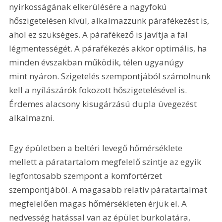
nyirkosságának elkerülésére a nagyfokú 
hőszigetelésen kívül, alkalmazzunk párafékezést is, 
ahol ez szükséges. A párafékező is javítja a fal 
légmentességét. A párafékezés akkor optimális, ha 
minden évszakban működik, télen ugyanúgy 
mint nyáron. Szigetelés szempontjából számolnunk 
kell a nyílászárók fokozott hőszigetelésével is. 
Érdemes alacsony kisugárzású dupla üvegezést 
alkalmazni.
Egy épületben a beltéri levegő hőmérséklete 
mellett a páratartalom megfelelő szintje az egyik 
legfontosabb szempont a komfortérzet 
szempontjából. A magasabb relatív páratartalmat 
megfelelően magas hőmérsékleten érjük el. A 
nedvesség hatással van az épület burkolatára, 