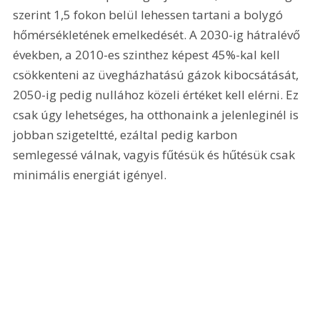
szerint 1,5 fokon belül lehessen tartani a bolygó 
hőmérsékletének emelkedését. A 2030-ig hátralévő 
években, a 2010-es szinthez képest 45%-kal kell 
csökkenteni az üvegházhatású gázok kibocsátását, 
2050-ig pedig nullához közeli értéket kell elérni. Ez 
csak úgy lehetséges, ha otthonaink a jelenleginél is 
jobban szigeteltté, ezáltal pedig karbon 
semlegessé válnak, vagyis fűtésük és hűtésük csak 
minimális energiát igényel.