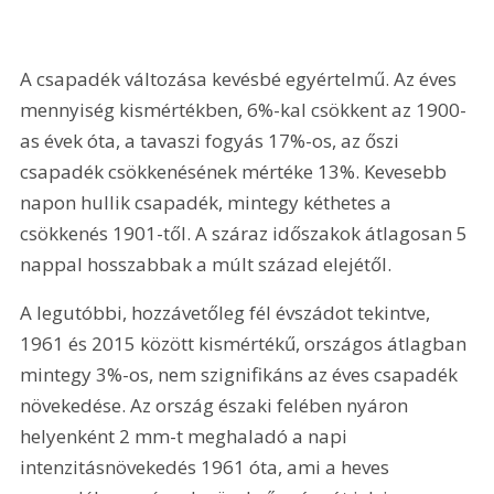
A csapadék változása kevésbé egyértelmű. Az éves 
mennyiség kismértékben, 6%-kal csökkent az 1900-
as évek óta, a tavaszi fogyás 17%-os, az őszi 
csapadék csökkenésének mértéke 13%. Kevesebb 
napon hullik csapadék, mintegy kéthetes a 
csökkenés 1901-től. A száraz időszakok átlagosan 5 
nappal hosszabbak a múlt század elejétől.
A legutóbbi, hozzávetőleg fél évszádot tekintve, 
1961 és 2015 között kismértékű, országos átlagban 
mintegy 3%-os, nem szignifikáns az éves csapadék 
növekedése. Az ország északi felében nyáron 
helyenként 2 mm-t meghaladó a napi 
intenzitásnövekedés 1961 óta, ami a heves 