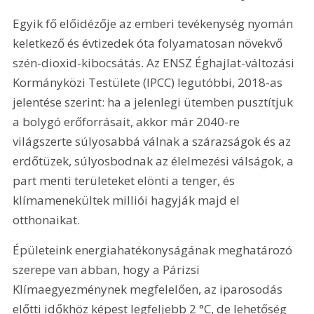
Egyik fő előidézője az emberi tevékenység nyomán 
keletkező és évtizedek óta folyamatosan növekvő 
szén-dioxid-kibocsátás. Az ENSZ Éghajlat-változási 
Kormányközi Testülete (IPCC) legutóbbi, 2018-as 
jelentése szerint: ha a jelenlegi ütemben pusztítjuk 
a bolygó erőforrásait, akkor már 2040-re 
világszerte súlyosabbá válnak a szárazságok és az 
erdőtüzek, súlyosbodnak az élelmezési válságok, a 
part menti területeket elönti a tenger, és 
klímamenekültek milliói hagyják majd el 
otthonaikat.
Épületeink energiahatékonyságának meghatározó 
szerepe van abban, hogy a Párizsi 
Klímaegyezménynek megfelelően, az iparosodás 
előtti időkhöz képest legfeljebb 2 °C, de lehetőség 