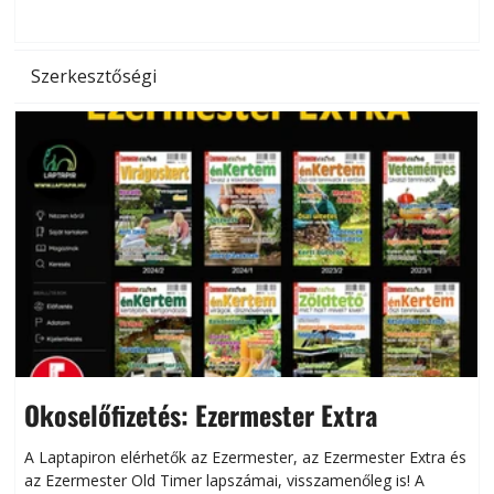
hőség káros hatásait.
l
Szerkesztőségi
Okoselőfizetés: Ezermester Extra
A Laptapiron elérhetők az Ezermester, az Ezermester Extra és
az Ezermester Old Timer lapszámai, visszamenőleg is! A