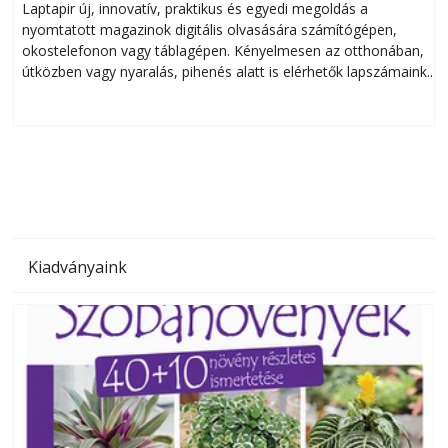
Laptapir új, innovatív, praktikus és egyedi megoldás a
L
nyomtatott magazinok digitális olvasására számítógépen,
okostelefonon vagy táblagépen. Kényelmesen az otthonában,
útközben vagy nyaralás, pihenés alatt is elérhetők lapszámaink.
ú
Bárhol, bármikor, akár külföldön élve vagy dolgozva is
B
olvashatók az Ezermester lapszámai. A Laptapir kényelmes
megoldás, mert: – t
Kiadványaink