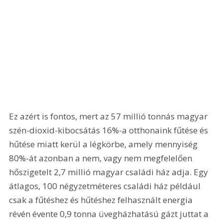
Ez azért is fontos, mert az 57 millió tonnás magyar 
szén-dioxid-kibocsátás 16%-a otthonaink fűtése és 
hűtése miatt kerül a légkörbe, amely mennyiség 
80%-át azonban a nem, vagy nem megfelelően 
hőszigetelt 2,7 millió magyar családi ház adja. Egy 
átlagos, 100 négyzetméteres családi ház például 
csak a fűtéshez és hűtéshez felhasznált energia 
révén évente 0,9 tonna üvegházhatású gázt juttat a 