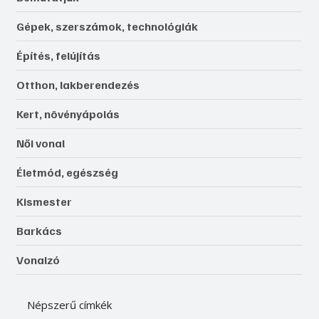
Gépek, szerszámok, technológiák
Építés, felújítás
Otthon, lakberendezés
Kert, növényápolás
Női vonal
Életmód, egészség
Kismester
Barkács
Vonalzó
Népszerű címkék