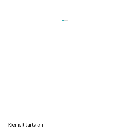
Beton járdalap készítése és lerakása – gyári
és saját készítésű megoldások
Kiemelt tartalom