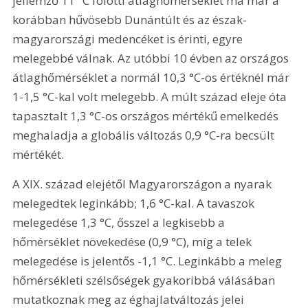
jellemző 11 °C fölötti átlaghőmérséklet ma már a 
korábban hűvösebb Dunántúlt és az észak-
magyarországi medencéket is érinti, egyre 
melegebbé válnak. Az utóbbi 10 évben az országos 
átlaghőmérséklet a normál 10,3 °C-os értéknél már 
1-1,5 °C-kal volt melegebb. A múlt század eleje óta 
tapasztalt 1,3 °C-os országos mértékű emelkedés 
meghaladja a globális változás 0,9 °C-ra becsült 
mértékét.
A XIX. század elejétől Magyarországon a nyarak 
melegedtek leginkább; 1,6 °C-kal. A tavaszok 
melegedése 1,3 °C, ősszel a legkisebb a 
hőmérséklet növekedése (0,9 °C), míg a telek 
melegedése is jelentős -1,1 °C. Leginkább a meleg 
hőmérsékleti szélsőségek gyakoribbá válásában 
mutatkoznak meg az éghajlatváltozás jelei 