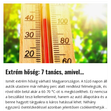
Extrém hőség: 7 tanács, amivel
megóvhatjuk autónkat a nyári károktól
Ismét extrém hőség várható Magyarországon. A tűző napon álló
autók utastere már néhány perc alatt rendkívül felmelegszik, és
rövid időn belül akár a 60-70 °C-ot is megközelítheti. Ez nemcsak
n
a beszállást teszi kellemetlenné, hanem az autó állapotára és a
benne hagyott tárgyakra is káros hatással lehet. Néhány
egyszerű óvintézkedéssel azonban jelentősen csökkenthetjük a