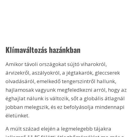
Klímaváltozás hazánkban
Amikor távoli országokat sújtó viharokról, 
árvizekről, aszályokról, a jégtakarók, gleccserek 
olvadásáról, emelkedő tengerszintről hallunk, 
hajlamosak vagyunk megfeledkezni arról, hogy az 
éghajlat nálunk is változik, sőt a globális átlagnál 
jobban melegszik, és ez befolyásolja mindennapi 
életünket.
A múlt század elején a legmelegebb tájakra 