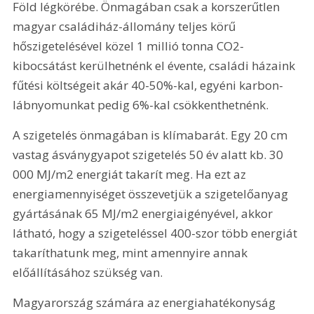
Föld légkörébe. Önmagában csak a korszerűtlen 
magyar családiház-állomány teljes körű 
hőszigetelésével közel 1 millió tonna CO2-
kibocsátást kerülhetnénk el évente, családi házaink 
fűtési költségeit akár 40-50%-kal, egyéni karbon-
lábnyomunkat pedig 6%-kal csökkenthetnénk.
A szigetelés önmagában is klímabarát. Egy 20 cm 
vastag ásványgyapot szigetelés 50 év alatt kb. 30 
000 MJ/m2 energiát takarít meg. Ha ezt az 
energiamennyiséget összevetjük a szigetelőanyag 
gyártásának 65 MJ/m2 energiaigényével, akkor 
látható, hogy a szigeteléssel 400-szor több energiát 
takaríthatunk meg, mint amennyire annak 
előállításához szükség van.
Magyarország számára az energiahatékonyság 