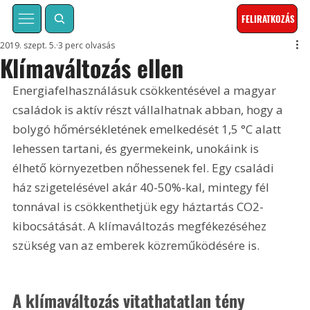
FELIRATKOZÁS
2019. szept. 5.
3 perc olvasás
Klímaváltozás ellen
Energiafelhasználásuk csökkentésével a magyar 
családok is aktív részt vállalhatnak abban, hogy a 
bolygó hőmérsékletének emelkedését 1,5 °C alatt 
lehessen tartani, és gyermekeink, unokáink is 
élhető környezetben nőhessenek fel. Egy családi 
ház szigetelésével akár 40-50%-kal, mintegy fél 
tonnával is csökkenthetjük egy háztartás CO2-
kibocsá­tását. A klímaváltozás megfékezéséhez 
szükség van az emberek közreműködésére is.
A klímaváltozás vitathatatlan tény