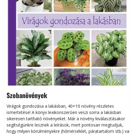
Szobanövények
Virágok gondozása a lakásban, 40+10 növény részletes
ismertetése! A könyv lexikonszerűen veszi sorra a lakásban
s
sikeresen tart­ha­tó növényeket. Már a növény kiválasztásakor
h
segítségünkre lesznek a leírások, mert pontosan megtudjuk,
k
hogy milyen körülményekre (hőmérséklet, páratartalom stb.) van