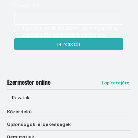
E-mail cím
*
Igen, szeretnék feliratkozni, és elfogadom az 
adatkezelést. 
Adatvédelmi tájékoztató
Feliratkozás
Ezermester online
Lap tetejére
Rovatok
Közérdekű
Újdonságok, érdekességek
Bemutatjuk