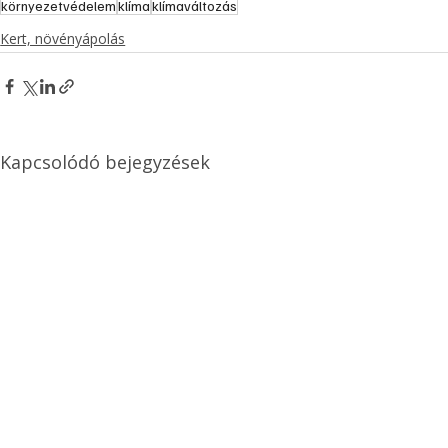
környezetvédelem
klíma
klímaváltozás
Kert, növényápolás
Kapcsolódó bejegyzések