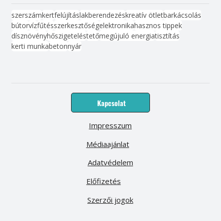
szerszám
kert
felújítás
lakberendezés
kreatív ötlet
barkácsolás
bútor
víz
fűtés
szerkesztőség
elektronika
hasznos tippek
dísznövény
hőszigetelés
tető
megújuló energia
tisztítás
kerti munka
beton
nyár
Kapcsolat
Impresszum
Médiaajánlat
Adatvédelem
Előfizetés
Szerzői jogok