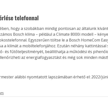
érlése telefonnal
ben, hogy a szobákban mindig pontosan az általunk kíván
számos Bosch klíma – például a Climate 8000i modell – kény
okostelefonnal. Egyszerűen töltse le a Bosch HomeCom Easy
sa a klímát a mobiltelefonjához. Ezután néhány kattintással 
ő- és fűtőteljesítményét, beállíthatja a működési és pihenő
ellenőrizheti az energiafogyasztást és még sok minden mást
ermester alábbi nyomtatott lapszámában érhető el: 2022/júni
lom