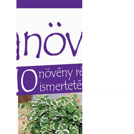
Ezermester lapszámai. A
Ezermester lapszámai
Laptapir kényelmes megoldás,
Laptapir kényelmes 
mert: – t
mert: – t
Hogyan válasszunk
fenntartható kert