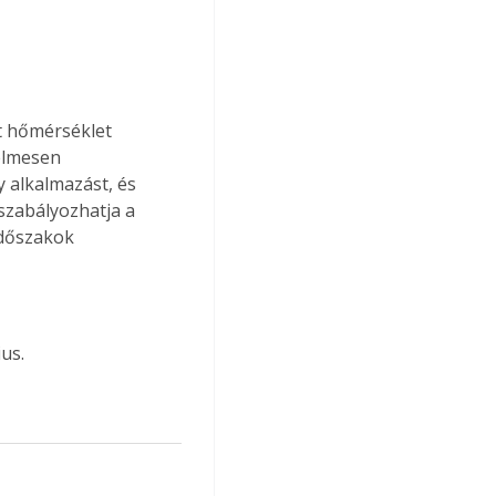
t hőmérséklet 
elmesen 
 alkalmazást, és 
szabályozhatja a 
időszakok 
!
us.