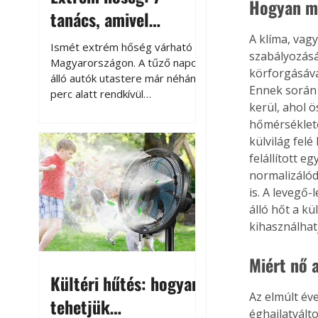
Hogyan m
tanács, amivel
megóvhatjuk
A klíma, vag
Ismét extrém hőség várható
szabályozásá
autónkat a nyári
Magyarországon. A tűző napon
körforgásáva
álló autók utastere már néhány
károktól
Ennek során 
perc alatt rendkívül
kerül, ahol 
felmelegszik, és rövid időn belül
hőmérséklete
akár a 60-70 °C-ot is
megközelítheti. Ez nemcsak a
külvilág felé
beszállást teszi kellemetlenné,
felállított 
hanem az autó állapotára és a
normalizálódi
benne hagyott tárgyakra is
is. A levegő
káros hatással lehet. Néhány
álló hőt a kü
egyszerű óvintézkedéssel
kihasználhat
azonban jelentősen
csökkenthetjük a hőség káros
Miért nő 
hatásait.
Kültéri hűtés: hogyan
Az elmúlt év
tehetjük
éghajlatvált