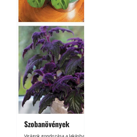
Szobanövények
Virágoskert: k
teraszon, laká
Virágok gondozása a lakásban,