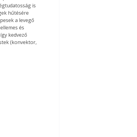
égtudatosság is 
gek hűtésére 
épesek a levegő 
ellemes és 
 így kedvező 
estek (konvektor, 