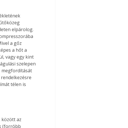
ékletének 
hűtőközeg 
eten elpárolog. 
 kompresszorába 
ivel a gőz 
épes a hőt a 
l, vagy egy kint 
tágulási szelepen 
us megfordítását 
a rendelkezésre 
ímát télen is 
 között az 
 (forróbb 