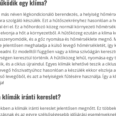
űködik egy klíma?
y más néven légkondicionáló berendezés, a helyiség hőmérs
ra szolgáló készülék. Ezt a hűtőszekrényhez hasonlóan a 
l éri el. Ez a hőhordozó közeg normál környezeti hőmérsékl
elvonja a hőt a környezetből. A hűtőközeg ezután a klíma
összenyomódik, és a gőz nyomása és hőmérséklete megnő. M
 jelentősen meghaladja a külső levegő hőmérsékletét, így k
 leadni. Ez modelltől függően vagy a klíma szívóágán keresztü
egységen keresztül történik. A hűtőközeg lehűl, nyomása egy 
k, és a ciklus újraindul. Egyes klímák lehetővé teszik a cikl
-levegő hőszivattyúhoz hasonlóan a készülék ekkor elszívja 
lső levegőből, és azt a helyiségek fűtésére használja. Így a kl
ja!
a klímák iránti kereslet?
ekben a klímák iránti kereslet jelentősen megnőtt. Ez többek
ozásnak és az egyre szélsőségesebb időjárási eseményeknek