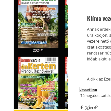
Klíma vez
Annak érdeké
uralkodjon, 
vezérelhető 
csatlakoztas
rendszer hűt
időablakát, 
A cikk az Ez
okosotthon
Támogatott tarta