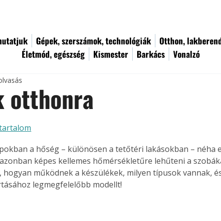
utatjuk
Gépek, szerszámok, technológiák
Otthon, lakberen
Életmód, egészség
Kismester
Barkács
Vonalzó
olvasás
 otthonra
tartalom
pokban a hőség – különösen a tetőtéri lakásokban – néha el
 azonban képes kellemes hőmérsékletűre lehűteni a szobáka
 hogyan működnek a készülékek, milyen típusok vannak, és 
tásához legmegfelelőbb modellt!