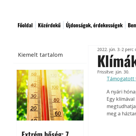
Főoldal
Közérdekű
Újdonságok, érdekességek
Bem
2022. jún. 3.
2 perc 
Klímák
Kiemelt tartalom
Frissítve:
jún. 30.
Támogatott 
A nyári hóna
Egy klímával
megtudhatja,
meg a háztar
Extrém hőség: 7