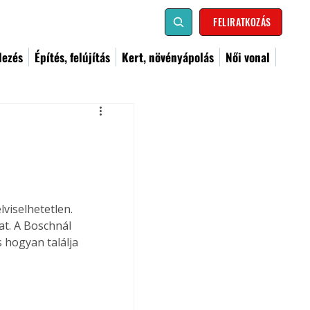
FELIRATKOZÁS
dezés
Építés, felújítás
Kert, növényápolás
Női vonal
viselhetetlen. 
t. A Boschnál 
hogyan találja 