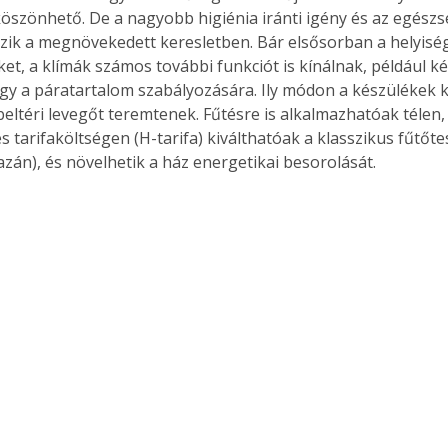
öszönhető. De a nagyobb higiénia iránti igény és az egészs
szik a megnövekedett keresletben. Bár elsősorban a helyisé
ket, a klímák számos további funkciót is kínálnak, például k
gy a páratartalom szabályozására. Ily módon a készülékek k
eltéri levegőt teremtenek. Fűtésre is alkalmazhatóak télen,
 és tarifaköltségen (H-tarifa) kiválthatóak a klasszikus fűtőt
azán), és növelhetik a ház energetikai besorolását.