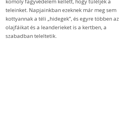
komoly fagyvédelem kellett, hogy túléljék a 
teleinket. Napjainkban ezeknek már meg sem 
kottyannak a téli „hidegek”, és egyre többen az 
olajfáikat és a leanderieket is a kertben, a 
szabadban teleltetik.