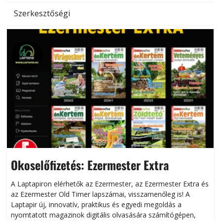
Szerkesztőségi
Okoselőfizetés: Ezermester Extra
A Laptapiron elérhetők az Ezermester, az Ezermester Extra és
az Ezermester Old Timer lapszámai, visszamenőleg is! A
Laptapir új, innovatív, praktikus és egyedi megoldás a
L
nyomtatott magazinok digitális olvasására számítógépen,