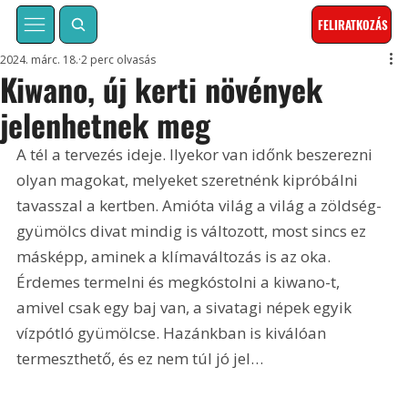
FELIRATKOZÁS
2024. márc. 18.
2 perc olvasás
Kiwano, új kerti növények
jelenhetnek meg
A tél a tervezés ideje. Ilyekor van időnk beszerezni 
olyan magokat, melyeket szeretnénk kipróbálni 
tavasszal a kertben. Amióta világ a világ a zöldség-
gyümölcs divat mindig is változott, most sincs ez 
másképp, aminek a klímaváltozás is az oka. 
Érdemes termelni és megkóstolni a kiwano-t, 
amivel csak egy baj van, a sivatagi népek egyik 
vízpótló gyümölcse. Hazánkban is kiválóan 
termeszthető, és ez nem túl jó jel…