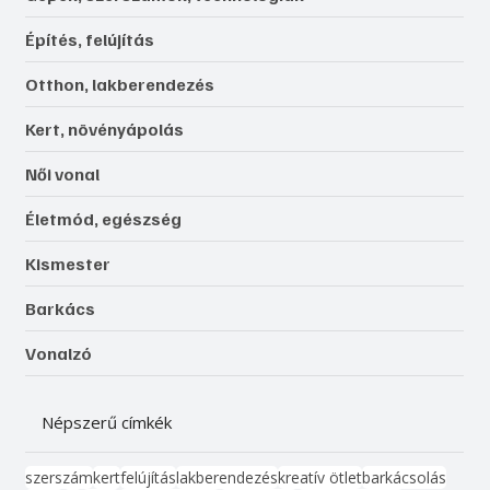
Építés, felújítás
Otthon, lakberendezés
Kert, növényápolás
Női vonal
Életmód, egészség
Kismester
Barkács
Vonalzó
Népszerű címkék
szerszám
kert
felújítás
lakberendezés
kreatív ötlet
barkácsolás