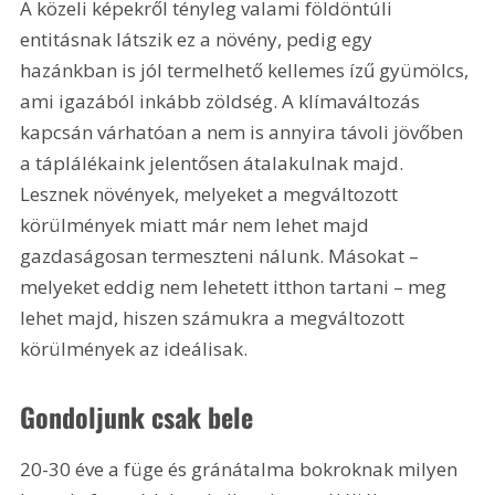
A közeli képekről tényleg valami földöntúli 
entitásnak látszik ez a növény, pedig egy 
hazánkban is jól termelhető kellemes ízű gyümölcs, 
ami igazából inkább zöldség. A klímaváltozás 
kapcsán várhatóan a nem is annyira távoli jövőben 
a táplálékaink jelentősen átalakulnak majd. 
Lesznek növények, melyeket a megváltozott 
körülmények miatt már nem lehet majd 
gazdaságosan termeszteni nálunk. Másokat – 
melyeket eddig nem lehetett itthon tartani – meg 
lehet majd, hiszen számukra a megváltozott 
körülmények az ideálisak.
Gondoljunk csak bele
20-30 éve a füge és gránátalma bokroknak milyen 