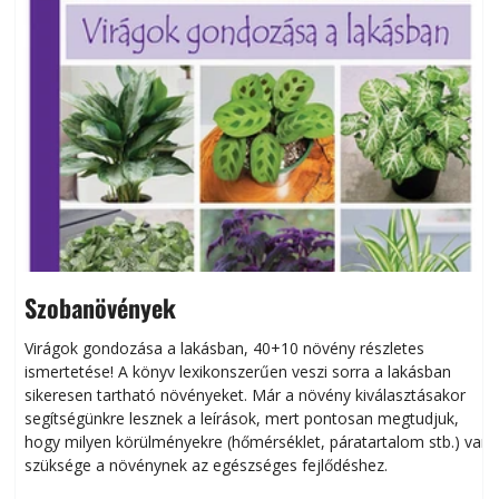
Szobanövények
Virágok gondozása a lakásban, 40+10 növény részletes
ismertetése! A könyv lexikonszerűen veszi sorra a lakásban
s
sikeresen tart­ha­tó növényeket. Már a növény kiválasztásakor
h
segítségünkre lesznek a leírások, mert pontosan megtudjuk,
k
hogy milyen körülményekre (hőmérséklet, páratartalom stb.) van
szüksége a növénynek az egészséges fejlődéshez.