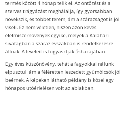
termés között 4 hónap telik el. Az öntözést és a 
szerves trágyázást meghálálja, így gyorsabban 
növekszik, és többet terem, ám a szárazságot is jól 
viseli. Ez nem véletlen, hiszen azon kevés 
élelmiszernövények egyike, melyek a Kalahári-
sivatagban a száraz évszakban is rendelkezésre 
állnak. A leveleit is fogyasztják őshazájában.
Egy éves kúszónövény, tehát a fagyokkal nálunk 
elpusztul, ám a féléretten leszedett gyümölcsök jól 
beérnek. A képeken látható példány is közel egy 
hónapos utóérlelésen volt az ablakban.