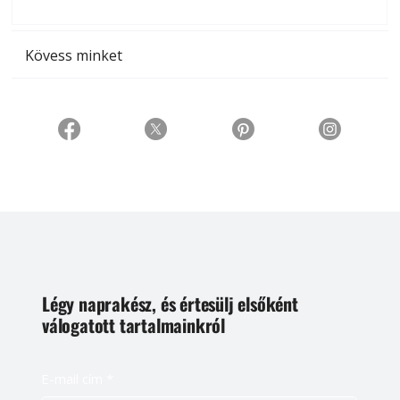
t
Kövess minket
Légy naprakész, és értesülj elsőként
válogatott tartalmainkról
E-mail cím
*