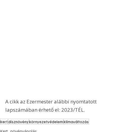
A cikk az Ezermester alábbi nyomtatott 
lapszámában érhető el: 2023/TÉL.
kert
dísznövény
környezetvédelem
klímaváltozás
Kert, növényápolás