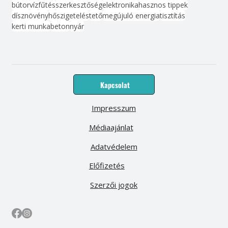
bútor
víz
fűtés
szerkesztőség
elektronika
hasznos tippek
dísznövény
hőszigetelés
tető
megújuló energia
tisztítás
kerti munka
beton
nyár
Kapcsolat
Impresszum
Médiaajánlat
Adatvédelem
Előfizetés
Szerzői jogok