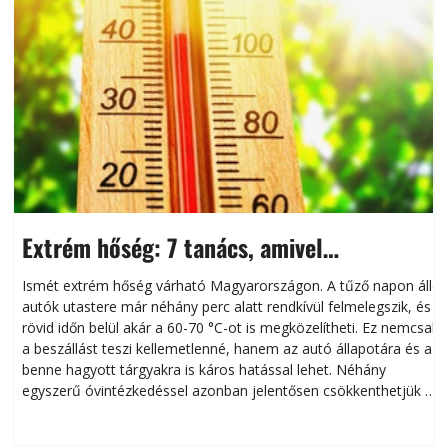
Extrém hőség: 7 tanács, amivel
megóvhatjuk autónkat a nyári károktól
Ismét extrém hőség várható Magyarországon. A tűző napon álló
autók utastere már néhány perc alatt rendkívül felmelegszik, és
rövid időn belül akár a 60-70 °C-ot is megközelítheti. Ez nemcsak
n
a beszállást teszi kellemetlenné, hanem az autó állapotára és a
benne hagyott tárgyakra is káros hatással lehet. Néhány
egyszerű óvintézkedéssel azonban jelentősen csökkenthetjük a
hőség káros hatásait.
l