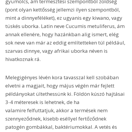
gyümölcs, ám termesztési szempontból zöldség 
(pont olyan kettősség jellemzi ilyen szempontból, 
mint a dinnyeféléket), ez ugyanis egy kiwano, vagy 
tüskés uborka. Latin neve Cucumis metuliferus, ám 
annak ellenére, hogy hazánkban alig ismert, elég 
sok neve van már az eddig említetteken túl például, 
szarvas dinnye, vagy afrikai uborka néven is 
hivatkoznak rá.
Melegigényes lévén kora tavasszal kell szobában 
elvetni a magjait, hogy május végén már fejlett 
példányokat ültethessünk ki. Földön kúszó hajtásai 
3-4 méteresek is lehetnek, de ha 
valamire felfuttatjuk, akkor a termések nem 
szennyeződnek, kisebb eséllyel fertőződnek 
patogén gombákkal, baktériumokkal. A vetés és 