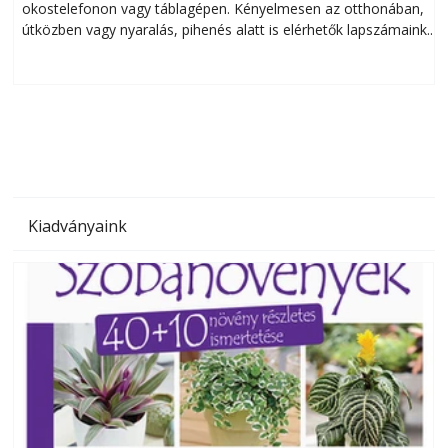
okostelefonon vagy táblagépen. Kényelmesen az otthonában,
útközben vagy nyaralás, pihenés alatt is elérhetők lapszámaink.
ú
Bárhol, bármikor, akár külföldön élve vagy dolgozva is
B
olvashatók az Ezermester lapszámai. A Laptapir kényelmes
megoldás, mert: – t
Kiadványaink