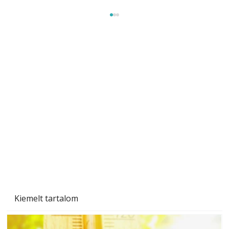
Beton járdalap készítése és lerakása – gyári
és saját készítésű megoldások
Kiemelt tartalom