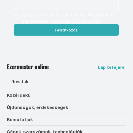
Igen, szeretnék feliratkozni, és elfogadom az 
adatkezelést. 
Adatvédelmi tájékoztató
Feliratkozás
Ezermester online
Lap tetejére
Rovatok
Közérdekű
Újdonságok, érdekességek
Bemutatjuk
Gépek, szerszámok, technológiák