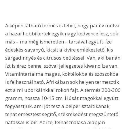
A képen látható termés is lehet, hogy pár év múlva 
a hazai hobbikertek egyik nagy kedvence lesz, sok 
más – ma még ismeretlen – társával együtt. Íze 
édeskés-savanyú, kicsit a kivire emlékeztető, kis 
sárgadinnyés és citrusos beütéssel. Van, aki banán 
ízt is érez benne, szóval jellegzetes kiwano íze van. 
Vitamintartalma magas, koktélokba és szószokba 
is felhasználható. Afrikában sok helyen termesztik 
ezt a mi uborkáinkkal rokon fajt. A termés 200-300 
gramm, hossza 10-15 cm. Húsát magokkal együtt 
fogyasztjuk, ami jót tesz a bélperisztaltikának, 
tehát emésztést segítő, székrekedést megszüntető 
hatással is bír. Az íze, felhasználása alapján 