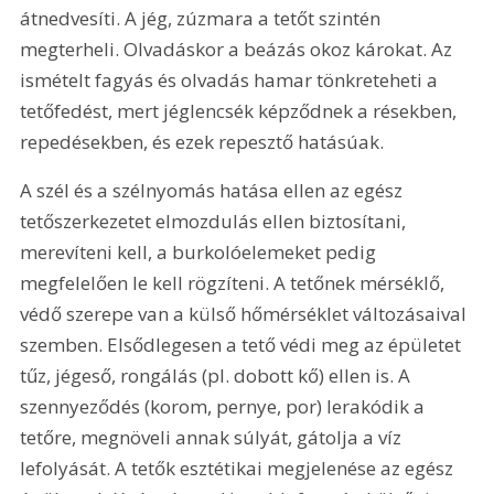
átnedvesíti. A jég, zúzmara a tetőt szintén 
megterheli. Olvadáskor a beázás okoz károkat. Az 
ismételt fagyás és olvadás hamar tönkreteheti a 
tetőfedést, mert jéglencsék képződnek a résekben, 
repedésekben, és ezek repesztő hatásúak.
A szél és a szélnyomás hatása ellen az egész 
tetőszerkezetet elmozdulás ellen biztosítani, 
merevíteni kell, a burkolóelemeket pedig 
megfelelően le kell rögzíteni. A tetőnek mérséklő, 
védő szerepe van a külső hőmérséklet változásaival 
szemben. Elsődlegesen a tető védi meg az épületet 
tűz, jégeső, rongálás (pl. dobott kő) ellen is. A 
szennyeződés (korom, pernye, por) lerakódik a 
tetőre, megnöveli annak súlyát, gátolja a víz 
lefolyását. A tetők esztétikai megjelenése az egész 