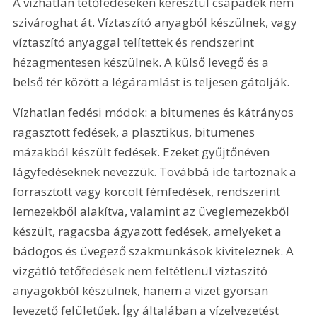
A vízhatlan tetőfedéseken keresztül csapadék nem 
szivároghat át. Víztaszító anyagból készülnek, vagy 
víztaszító anyaggal telítettek és rendszerint 
hézagmentesen készülnek. A külső levegő és a 
belső tér között a légáramlást is teljesen gátolják.
Vízhatlan fedési módok: a bitumenes és kátrányos 
ragasztott fedések, a plasztikus, bitumenes 
mázakból készült fedések. Ezeket gyűjtőnéven 
lágyfedéseknek nevezzük. Továbbá ide tartoznak a 
forrasztott vagy korcolt fémfedések, rendszerint 
lemezekből alakítva, valamint az üveglemezekből 
készült, ragacsba ágyazott fedések, amelyeket a 
bádogos és üvegező szakmunkások kiviteleznek. A 
vízgátló tetőfedések nem feltétlenül víztaszító 
anyagokból készülnek, hanem a vizet gyorsan 
levezető felületűek. Így általában a vízelvezetést 