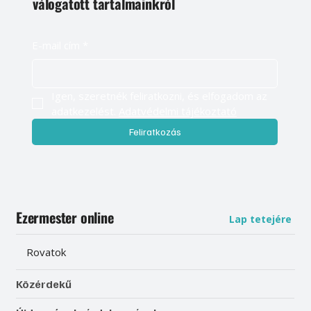
válogatott tartalmainkról
E-mail cím
*
Igen, szeretnék feliratkozni, és elfogadom az 
adatkezelést. 
Adatvédelmi tájékoztató
Feliratkozás
Ezermester online
Lap tetejére
Rovatok
Közérdekű