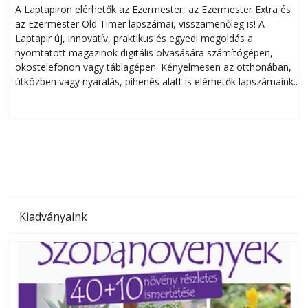
A Laptapiron elérhetők az Ezermester, az Ezermester Extra és
az Ezermester Old Timer lapszámai, visszamenőleg is! A
Laptapir új, innovatív, praktikus és egyedi megoldás a
L
nyomtatott magazinok digitális olvasására számítógépen,
okostelefonon vagy táblagépen. Kényelmesen az otthonában,
útközben vagy nyaralás, pihenés alatt is elérhetők lapszámaink.
ú
Bárhol, bármikor, akár külföldön élve vagy dolgozva is
B
olvashatók az Ezermester lapszámai. A Laptapir kényelmes
megoldás, mert: – t
Kiadványaink