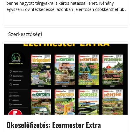
benne hagyott tárgyakra is káros hatással lehet. Néhány
egyszerű óvintézkedéssel azonban jelentősen csökkenthetjük a
hőség káros hatásait.
l
Szerkesztőségi
Okoselőfizetés: Ezermester Extra