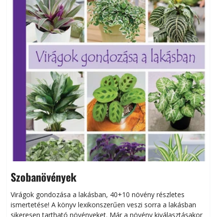
Szobanövények
Virágok gondozása a lakásban, 40+10 növény részletes
ismertetése! A könyv lexikonszerűen veszi sorra a lakásban
s
sikeresen tart­ha­tó növényeket. Már a növény kiválasztásakor
h