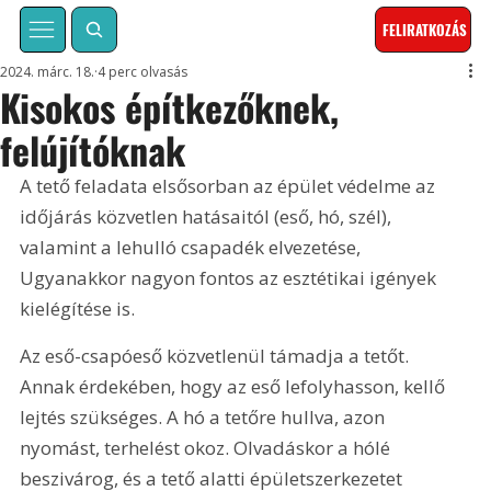
FELIRATKOZÁS
2024. márc. 18.
4 perc olvasás
Kisokos építkezőknek,
felújítóknak
A tető feladata elsősorban az épület védelme az 
időjárás közvetlen hatásaitól (eső, hó, szél), 
valamint a lehulló csapadék elvezetése, 
Ugyanakkor nagyon fontos az esztétikai igények 
kielégítése is.
Az eső-csapóeső közvetlenül támadja a tetőt. 
Annak érdekében, hogy az eső lefolyhasson, kellő 
lejtés szükséges. A hó a tetőre hullva, azon 
nyomást, terhelést okoz. Olvadáskor a hólé 
beszivárog, és a tető alatti épületszerkezetet 