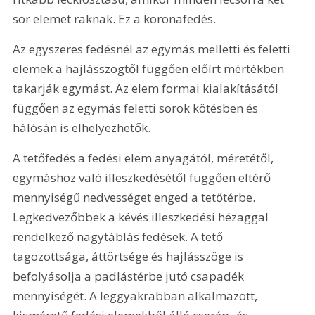
sor elemet raknak. Ez a koronafedés.
Az egyszeres fedésnél az egymás melletti és feletti 
elemek a hajlásszögtől függően előírt mértékben 
takarják egymást. Az elem formai kialakításától 
függően az egymás feletti sorok kötésben és 
hálósán is elhelyezhetők.
A tetőfedés a fedési elem anyagától, méretétől, 
egymáshoz való illeszkedésétől függően eltérő 
mennyiségű nedvességet enged a tetőtérbe. 
Legkedvezőbbek a kévés illeszkedési hézaggal 
rendelkező nagytáblás fedések. A tető 
tagozottsága, áttörtsége és hajlásszöge is 
befolyásolja a padlástérbe jutó csapadék 
mennyiségét. A leggyakrabban alkalmazott, 