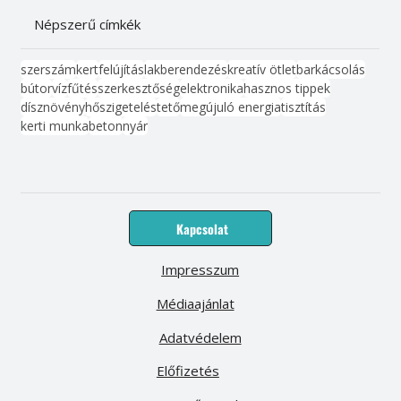
Népszerű címkék
szerszám
kert
felújítás
lakberendezés
kreatív ötlet
barkácsolás
bútor
víz
fűtés
szerkesztőség
elektronika
hasznos tippek
dísznövény
hőszigetelés
tető
megújuló energia
tisztítás
kerti munka
beton
nyár
Kapcsolat
Impresszum
Médiaajánlat
Adatvédelem
Előfizetés