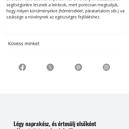
segítségünkre lesznek a leírások, mert pontosan megtudjuk,
k
hogy milyen körülményekre (hőmérséklet, páratartalom stb.) van
szüksége a növénynek az egészséges fejlődéshez.
t
Kövess minket
Légy naprakész, és értesülj elsőként