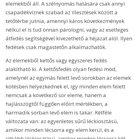
elemekből áll. A szélnyomás hatására csak annyi 
csapadékvíznek szabad az illesztések között a 
tetőtérbe jutnia, amennyi káros következmények 
nélkül el is tud onnan párologni, vagy az esetleges 
átfedés segítségével kivezethető a héjazat alól. Ilyen 
fedések csak magastetőn alkalmazhatók.
Az elemekből kettős vagy egyszeres fedés 
alakítható ki. A kettősfedés olyan fedési mód, 
amelynél az egymás felett levő sorokban az elemek 
kötésben helyezkednek el, így minden elem felett 
nemcsak a következő sor eleme, hanem a 
hajlásszögtől függően előírt mértékben, a 
harmadik sorban levő elem is takar. Kétféle 
változata van: az egyenletes sűrű léckiosztású, 
amikor minden lécsorra egy elem kerül, és a 
ritkább léckiosztású, amikor minden lécsorra két 