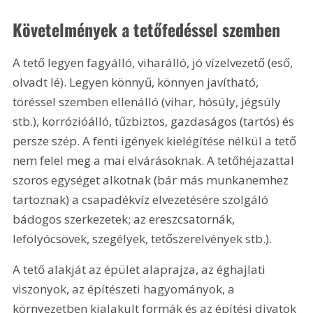
Követelmények a tetőfedéssel szemben
A tető legyen fagyálló, viharálló, jó vízelvezető (eső, 
olvadt lé). Legyen könnyű, könnyen javítható, 
töréssel szemben ellenálló (vihar, hósúly, jégsúly 
stb.), korrózióálló, tűzbiztos, gazdaságos (tartós) és 
persze szép. A fenti igények kielégítése nélkül a tető 
nem felel meg a mai elvárásoknak. A tetőhéjazattal 
szoros egységet alkotnak (bár más munkanemhez 
tartoznak) a csapadékvíz elvezetésére szolgáló 
bádogos szerkezetek; az ereszcsatornák, 
lefolyócsövek, szegélyek, tetőszerelvények stb.).
A tető alakját az épület alaprajza, az éghajlati 
viszonyok, az építészeti hagyományok, a 
környezetben kialakult formák és az építési divatok 