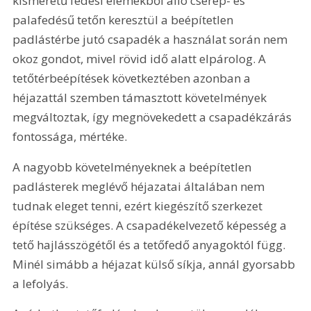
kisméretű fedési elemekből álló cserép- és 
palafedésű tetőn keresztül a beépítetlen 
padlástérbe jutó csapadék a használat során nem 
okoz gondot, mivel rövid idő alatt elpárolog. A 
tetőtérbeépítések következtében azonban a 
héjazattál szemben támasztott követelmények 
megváltoztak, így megnövekedett a csapadékzárás 
fontossága, mértéke.
A nagyobb követelményeknek a beépítetlen 
padlásterek meglévő héjazatai általában nem 
tudnak eleget tenni, ezért kiegészítő szerkezet 
építése szükséges. A csapadékelvezető képesség a 
tető hajlásszögétől és a tetőfedő anyagoktól függ. 
Minél simább a héjazat külső síkja, annál gyorsabb 
a lefolyás.