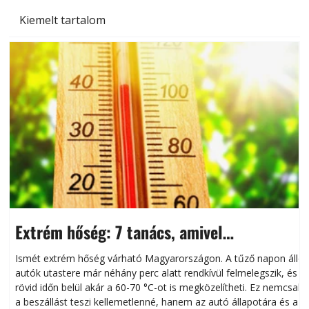
Kiemelt tartalom
Extrém hőség: 7 tanács, amivel
megóvhatjuk autónkat a nyári károktól
Ismét extrém hőség várható Magyarországon. A tűző napon álló
autók utastere már néhány perc alatt rendkívül felmelegszik, és
rövid időn belül akár a 60-70 °C-ot is megközelítheti. Ez nemcsak
n
a beszállást teszi kellemetlenné, hanem az autó állapotára és a