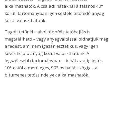
alkalmazhatók. A családi házaknál általános 40° 
körüli tartományban igen sokféle tetőfedő anyag 
közül választhatunk.
Tagolt tetőnél – ahol többféle tetőhajlás is 
megtalálható – vagy anyagváltással oldhatjuk meg 
a fedést, ami nem igazán esztétikus, vagy igen 
kevés héjaló anyag közül választhatunk. A 
legszélesebb tartományban – tehát az alig lejtős 
10°-ostól a merőleges, 90°-os hajlásszögig – a 
bitumenes tetőzsindelyek alkalmazhatók.