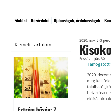
Főoldal
Közérdekű
Újdonságok, érdekességek
Bem
2020. nov. 3.
3 perc
Kisok
Kiemelt tartalom
Frissítve:
jún. 30.
Támogatott 
2020. decemb
meg kell felel
található „k
betartása nem
előírásoknak
Extrém hőség: 7