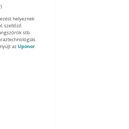
)
dezést helyeznek 
. szellőző 
angszórók stb. 
áraztechnológiás 
nyújt az 
Uponor 