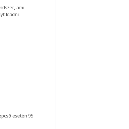
ndszer, ami 
t leadni:
épcső esetén 95 