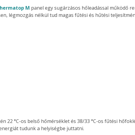
Thermatop M
 panel egy sugárzásos hőleadással működő re
n, légmozgás nélkül tud magas fűtési és hűtési teljesítmény
Együtt jobban megéri!
Bővebb információ itt!
k az
Együtt jobban megéri! A
mester
könyvek tetszőleges
er Old
párosítással kedvezményes
áron, 0 Ft postaköltséggel
ptapir új,
megrendelhetők!
és egyedi
tt
lvasására
elefonon
nyelmesen
ben vagy
t is
én 22 °C-os belső hőmérséklet és 38/33 °C-os fűtési hőfokl
. Bárhol,
ön élve
 energiát tudunk a helyiségbe juttatni. 
ashatók az