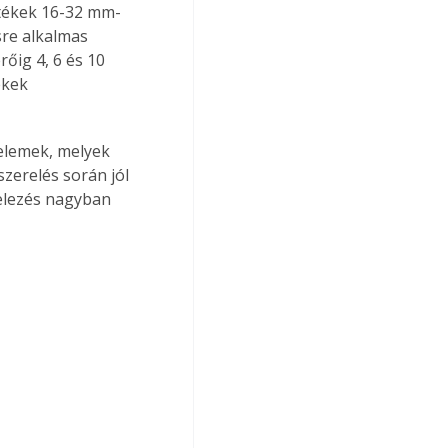
etékek 16-32 mm-
sre alkalmas 
őig 4, 6 és 10 
ékek 
elemek, melyek 
zerelés során jól 
telezés nagyban 