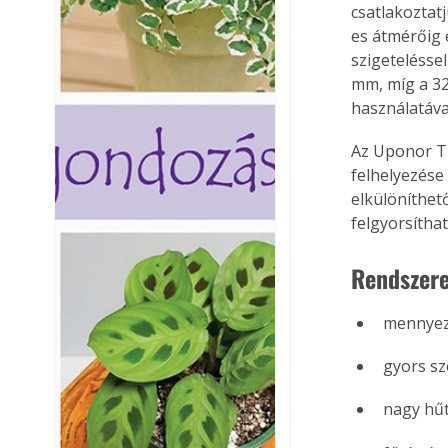
csatlakoztat
es átmérőig e
szigetelésse
mm, míg a 32
használatával
Az Uponor Th
felhelyezése
elkülöníthető
felgyorsíthat
Rendszer
mennyeze
gyors sz
nagy hűt