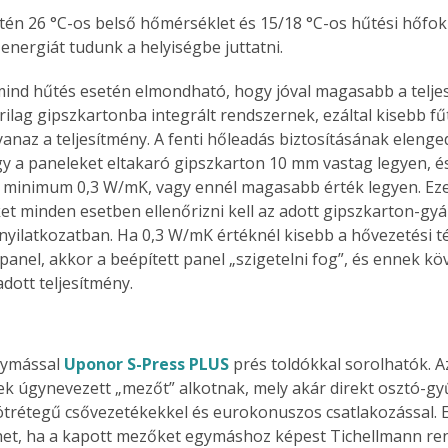
. A
én 26 °C-os belső hőmérséklet és 15/18 °C-os hűtési hőfok
megoldás,
 energiát tudunk a helyiségbe juttatni. 
mind hűtés esetén elmondható, hogy jóval magasabb a teljes
ilag gipszkartonba integrált rendszernek, ezáltal kisebb fűt
yanaz a teljesítmény. A fenti hőleadás biztosításának elenge
ogy a paneleket eltakaró gipszkarton 10 mm vastag legyen, é
) minimum 0,3 W/mK, vagy ennél magasabb érték legyen. Ez
 minden esetben ellenőrizni kell az adott gipszkarton-gyártó
 nyilatkozatban. Ha 0,3 W/mK értéknél kisebb a hővezetési t
panel, akkor a beépített panel „szigetelni fog”, és ennek k
dott teljesítmény.
ymással 
Uponor S-Press PLUS
 prés toldókkal sorolhatók. A
ek úgynevezett „mezőt” alkotnak, mely akár direkt osztó-gy
 ötrétegű csővezetékekkel és eurokonuszos csatlakozással. 
et, ha a kapott mezőket egymáshoz képest Tichellmann re