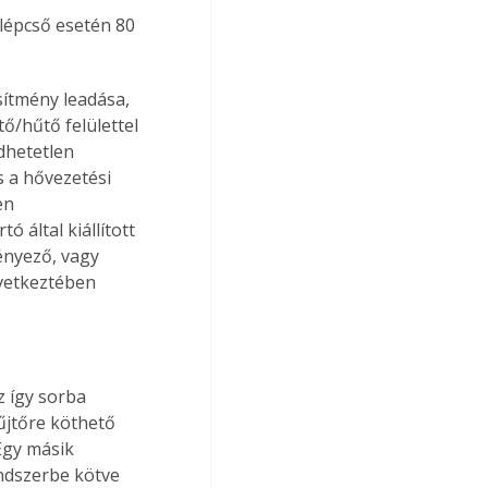
lépcső esetén 80 
ítmény leadása, 
ő/hűtő felülettel 
dhetetlen 
s a hővezetési 
en 
 által kiállított 
ényező, vagy 
övetkeztében 
z így sorba 
űjtőre köthető 
Egy másik 
ndszerbe kötve 