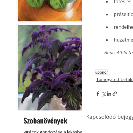
fűtés és 
préselt 
rendelhe
huzatme
Benis Attila (
uponor
Támogatott tarta
Kapcsolódó bejeg
Szobanövények
Virágoskert: k
teraszon, laká
Virágok gondozása a lakásban,