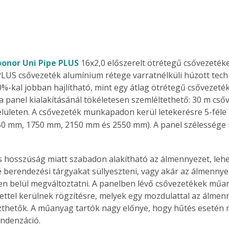
onor Uni Pipe PLUS
 16x2,0 előszerelt ötrétegű csővezetéke
PLUS csővezeték alumínium rétege varratnélküli húzott tech
40%-kal jobban hajlítható, mint egy átlag ötrétegű csővezeték
a panel kialakításánál tökéletesen szemléltethető: 30 m csőv
felületen. A csővezeték munkapadon kerül letekerésre 5-fél
50 mm, 1750 mm, 2150 mm és 2550 mm). A panel szélessége
s hosszúság miatt szabadon alakítható az álmennyezet, lehe
 berendezési tárgyakat süllyeszteni, vagy akár az álmennyeze
en belül megváltoztatni. A panelben lévő csővezetékek műa
ettel kerülnek rögzítésre, melyek egy mozdulattal az álmen
eszthetők. A műanyag tartók nagy előnye, hogy hűtés esetén 
ondenzáció.