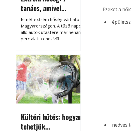
tanács, amivel
Ezeket a hől
megóvhatjuk
Ismét extrém hőség várható
épületsz
autónkat a nyári
Magyarországon. A tűző napon
álló autók utastere már néhány
károktól
perc alatt rendkívül
felmelegszik, és rövid időn belül
akár a 60-70 °C-ot is
megközelítheti. Ez nemcsak a
beszállást teszi kellemetlenné,
hanem az autó állapotára és a
benne hagyott tárgyakra is
káros hatással lehet. Néhány
egyszerű óvintézkedéssel
azonban jelentősen
csökkenthetjük a hőség káros
hatásait.
Kültéri hűtés: hogyan
tehetjük
nedves t