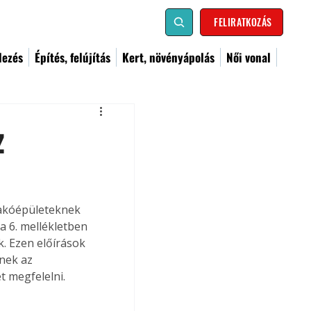
FELIRATKOZÁS
dezés
Építés, felújítás
Kert, növényápolás
Női vonal
z
lakóépületeknek 
a 6. mellékletben 
. Ezen előírások 
nek az 
t megfelelni.