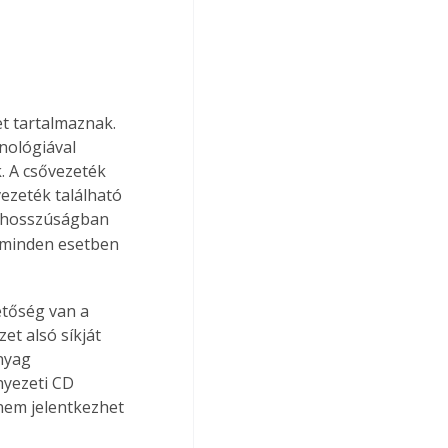
t tartalmaznak. 
nológiával 
. A csővezeték 
ezeték található 
e hosszúságban 
 minden esetben 
tőség van a 
t alsó síkját 
nyag 
nyezeti CD 
nem jelentkezhet 