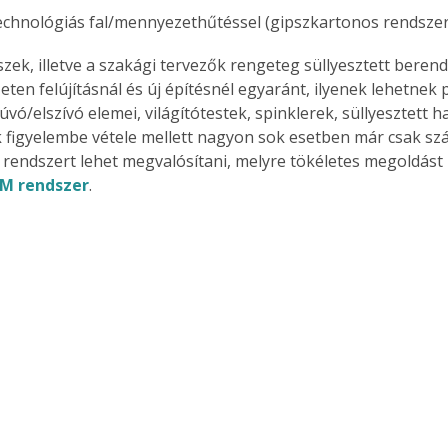
echnológiás fal/mennyezethűtéssel (gipszkartonos rendszer
szek, illetve a szakági tervezők rengeteg süllyesztett beren
ten felújításnál és új építésnél egyaránt, ilyenek lehetnek pl
vó/elszívó elemei, világítótestek, spinklerek, süllyesztett h
 figyelembe vétele mellett nagyon sok esetben már csak sz
i rendszert lehet megvalósítani, melyre tökéletes megoldást 
M rendszer
. 