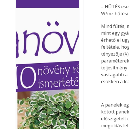
Ezermester lapszámai. A
Ezermester lapszámai
– HŰTÉS eset
Laptapir kényelmes megoldás,
Laptapir kényelmes 
W/m
 hűtési
2
mert: – t
mert: – t
Mind fűtés, 
mint egy gyár
érhető el ug
feltétele, h
tényezője (λ
paramétereket
teljesítmény
vastagabb a 
csökken a lea
A panelek eg
kötött panel
előszigetelt
megoldás leh