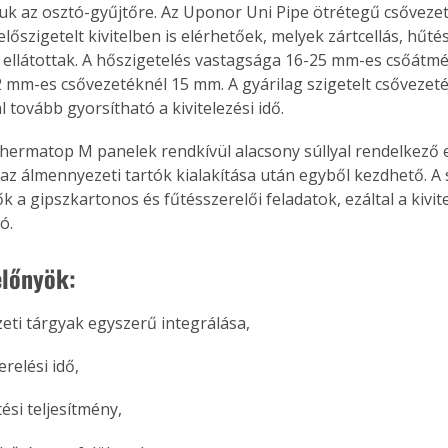
juk az osztó-gyűjtőre. Az Uponor Uni Pipe ötrétegű csővez
lőszigetelt kivitelben is elérhetőek, melyek zártcellás, hűté
l ellátottak. A hőszigetelés vastagsága 16-25 mm-es csőátmér
 mm-es csővezetéknél 15 mm. A gyárilag szigetelt csővezet
 tovább gyorsítható a kivitelezési idő.
ermatop M panelek rendkívül alacsony súllyal rendelkező 
 az álmennyezeti tartók kialakítása után egyből kezdhető. A s
k a gipszkartonos és fűtésszerelői feladatok, ezáltal a kivi
ó.
előnyök:
ti tárgyak egyszerű integrálása,
erelési idő,
ési teljesítmény,