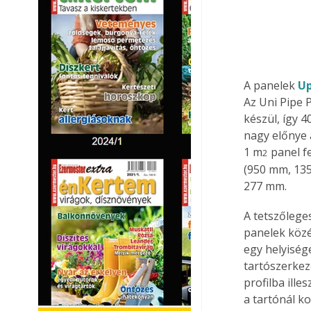
A panelek 
Up
Az Uni Pipe 
készül, így 
nagy előnye 
1 m
 panel 
2
(950 mm, 13
277 mm.
A tetszőlege
panelek közé
egy helyiség
tartószerkez
profilba ill
a tartónál k