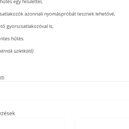
hűtés egy felülettel,
csatlakozók azonnali nyomáspróbát tesznek lehetővé,
tő gyorscsatlakozóval is,
ntes hűtés.
mérnök üzletkötő)
lom
yzések
ertben,
Gyógyító növények: a
sban
természet kincsei az