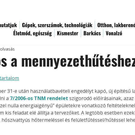
utatjuk
Gépek, szerszámok, technológiák
Otthon, lakberen
Életmód, egészség
Kismester
Barkács
Vonalzó
 olvasás
os a mennyezethűtéshe
tartalom
er 31-e után használatbavételi engedélyt kapó, új építésű 
ni a 
7/2006-os TNM rendelet
 szigorodó előírásainak, azaz 
özel nulla energiaigényű” épületekre vonatkozó feltételeknek
 kis feladat elé állítja a tervezőket. A legtöbb esetben ezek
 hőszivattyús hőtermeléssel és felületfűtéssel/hűtéssel lehe