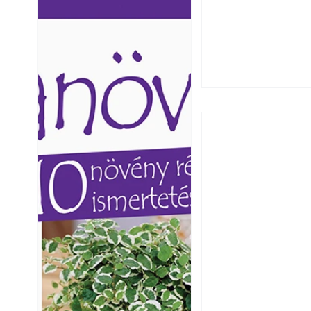
Ezermester lapszámai. A
Ezermester lapszámai
Laptapir kényelmes megoldás,
Laptapir kényelmes 
mert: – t
mert: – t
Okoselőfizetés: E