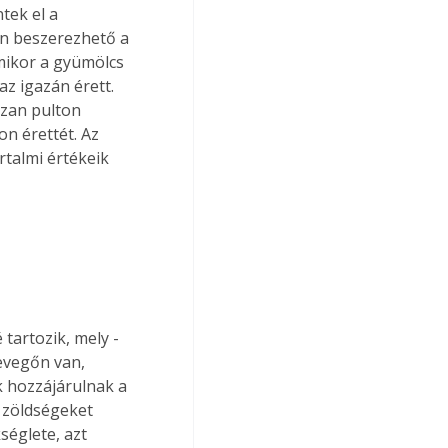
tek el a 
n beszerezhető a 
mikor a gyümölcs 
z igazán érett. 
szan pulton 
n érettét. Az 
rtalmi értékeik 
tartozik, mely - 
levegőn van, 
 hozzájárulnak a 
a zöldségeket 
églete, azt 