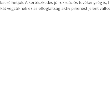
lcserélhetjük. A kertészkedés jó rekreációs tevékenység is, h
kát végzőknek ez az elfoglaltság aktív pihenést jelent vált