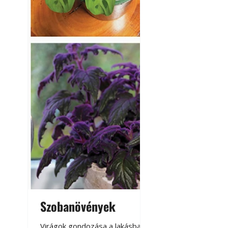
Szobanövények
Virágoskert: k
teraszon, laká
Virágok gondozása a lakásban,