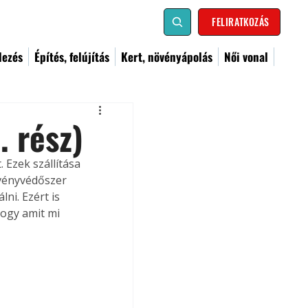
FELIRATKOZÁS
dezés
Építés, felújítás
Kert, növényápolás
Női vonal
. rész)
 Ezek szállítása 
vényvédőszer 
i. Ezért is 
ogy amit mi 