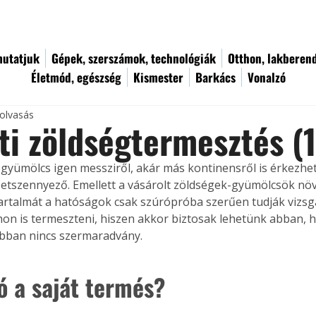
utatjuk
Gépek, szerszámok, technológiák
Otthon, lakberen
Életmód, egészség
Kismester
Barkács
Vonalzó
 olvasás
ti zöldségtermesztés (1
 gyümölcs igen messziről, akár más kontinensről is érkezhet.
etszennyező. Emellett a vásárolt zöldségek-gyümölcsök nö
rtalmát a hatóságok csak szúrópróba szerűen tudják vizsgáln
on is termeszteni, hiszen akkor biztosak lehetünk abban, h
bban nincs szermaradvány. 
ó a saját termés?