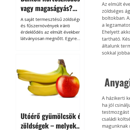
Az elmúlt év
vagy magaságyás?
zöldséges ág
Helytakarékos
boltokban. A
A saját termesztésű zöldségek
kertészkedés
a legzamatos
és fűszernövények iránti
Ehelyett akko
érdeklődés az elmúlt években
látványosan megnőtt. Egyre
tartható. Ké
többen szeretnék tudni, honnan
általunk term
származik az élelmiszer az
sokkal jobba
asztalukra, miközben a
kertészkedés sokak számára
kikapcsolódást és feltöltődést
is jelent.
 Anyag
A házikerti 
ha jól csinál
testmozgást
Utóérő gyümölcsök és
családi költ
zöldségek – melyek
magunknak me