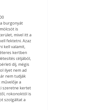
00 
r a burgonyát 
ölcsöt is 
ület, mivel itt a 
ll fektetni. Azaz 
 kell valamit, 
éteres kertben 
tesítés céljából, 
rleti díj, mégis 
ol ilyet nem ad 
ár nem tudják 
t művelője a 
i szeretne kertet 
ől, rokonoktól is 
t szolgáltat a 