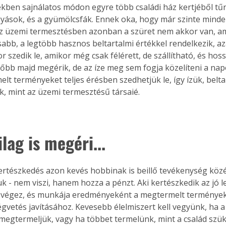
ekben sajnálatos módon egyre több családi ház kertjéből tűn
yások, és a gyümölcsfák. Ennek oka, hogy már szinte minde
z üzemi termesztésben azonban a szüret nem akkor van, a
abb, a legtöbb hasznos beltartalmi értékkel rendelkezik, aza
r szedik le, amikor még csak félérett, de szállítható, és hos
sőbb majd megérik, de az íze meg sem fogja közelíteni a napo
elt terményeket teljes érésben szedhetjük le, így ízük, belta
k, mint az üzemi termesztésű társaié.
ilag is megéri...
kertészkedés azon kevés hobbinak is beillő tevékenység közé 
juk - nem viszi, hanem hozza a pénzt. Aki kertészkedik az jó 
 végez, és munkája eredményeként a megtermelt termények
ségvetés javításához. Kevesebb élelmiszert kell vegyünk, ha 
gtermeljük, vagy ha többet termelünk, mint a család szüks