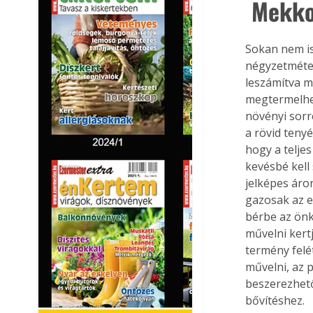
 Mekko
Sokan nem is
négyzetméter
leszámítva m
megtermelhet
növényi sorr
a rövid teny
hogy a telje
kevésbé kell 
jelképes áron
gazosak az er
bérbe az önk
művelni kert
termény felét
művelni, az 
beszerezhető
bővítéshez.