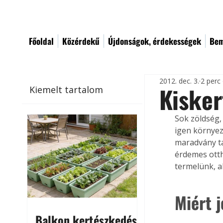
Főoldal
Közérdekű
Újdonságok, érdekességek
Bem
2012. dec. 3.
2 perc
Kisker
Kiemelt tartalom
Sok zöldség,
igen környez
maradvány ta
érdemes otth
termelünk, a
Miért j
Balkon kertészkedés