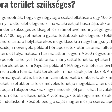
ra terület szükséges? 
 gondolnák, hogy egy négytagú család ellátására egy 100-2
nyi földterület elegendő - ha valaki ezt jól használja, akko
inden szükséges zöldséget, és számottevő mennyiségű gyüm
. A 100 négyzetméter a gyakorlottabbaknak elegendő földter
endre, azaz a helytakarékos megoldásokra nagy hangsúlyt ke
észidejű növények, például hónaposretek után azonnal ültetni
s terület folyamatosan használatban legyen. A 200 négyzetm
spórolni a hellyel. Több önkormányzattól lehet konyhakert lé
 területet bérelni (Gyulán például 1 Ft/négyzetméter az évi bé
re a célra fenntartott területek - nincs rájuk jelentkező). Ah
ormányzat, ott is biztosan vannak idősebb emberek, akik m
jüket. Esetükben a feles művelés lehet jó megoldás: a terüle
 adja a tulajdonosoknak, így mindenki jól jár. Tehát ha valak
pénz nélkül is elkezdhető. A vetőmagok többsége ismerősökt
 indulásként, később pedig a saját magtermés jó cserealapo