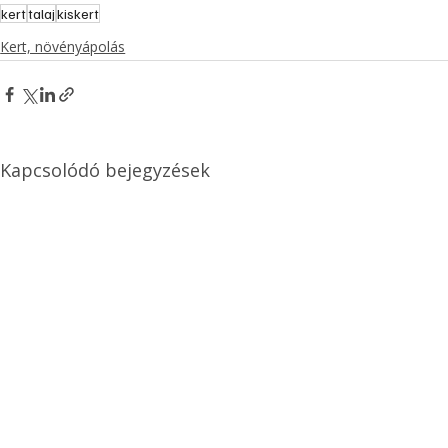
kert
talaj
kiskert
Kert, növényápolás
Kapcsolódó bejegyzések