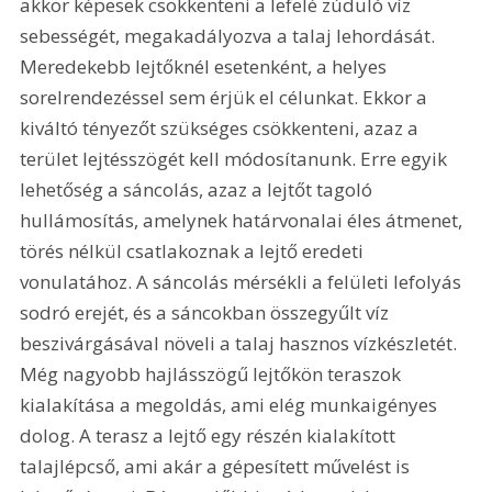
akkor képesek csökkenteni a lefelé zúduló víz 
sebességét, megakadályozva a talaj lehordását. 
Meredekebb lejtőknél esetenként, a helyes 
sorelrendezéssel sem érjük el célunkat. Ekkor a 
kiváltó tényezőt szükséges csökkenteni, azaz a 
terület lejtésszögét kell módosítanunk. Erre egyik 
lehetőség a sáncolás, azaz a lejtőt tagoló 
hullámosítás, amelynek határvonalai éles átmenet, 
törés nélkül csatlakoznak a lejtő eredeti 
vonulatához. A sáncolás mérsékli a felületi lefolyás 
sodró erejét, és a sáncokban összegyűlt víz 
beszivárgásával növeli a talaj hasznos vízkészletét. 
Még nagyobb hajlásszögű lejtőkön teraszok 
kialakítása a megoldás, ami elég munkaigényes 
dolog. A terasz a lejtő egy részén kialakított 
talajlépcső, ami akár a gépesített művelést is 