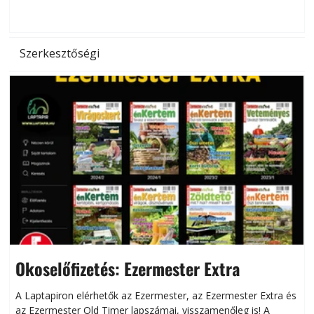
d
Szerkesztőségi
Okoselőfizetés: Ezermester Extra
A Laptapiron elérhetők az Ezermester, az Ezermester Extra és
az Ezermester Old Timer lapszámai, visszamenőleg is! A