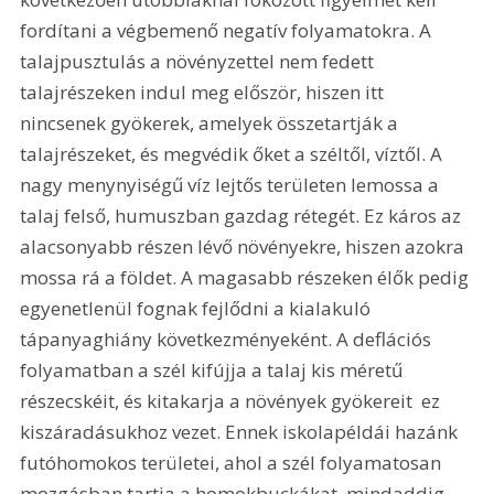
fordítani a végbemenő negatív folyamatokra. A 
talajpusztulás a növényzettel nem fedett 
talajrészeken indul meg először, hiszen itt 
nincsenek gyökerek, amelyek összetartják a 
talajrészeket, és megvédik őket a széltől, víztől. A 
nagy menynyiségű víz lejtős területen lemossa a 
talaj felső, humuszban gazdag rétegét. Ez káros az 
alacsonyabb részen lévő növényekre, hiszen azokra 
mossa rá a földet. A magasabb részeken élők pedig 
egyenetlenül fognak fejlődni a kialakuló 
tápanyaghiány következményeként. A deflációs 
folyamatban a szél kifújja a talaj kis méretű 
részecskéit, és kitakarja a növények gyökereit  ez 
kiszáradásukhoz vezet. Ennek iskolapéldái hazánk 
futóhomokos területei, ahol a szél folyamatosan 
mozgásban tartja a homokbuckákat, mindaddig, 