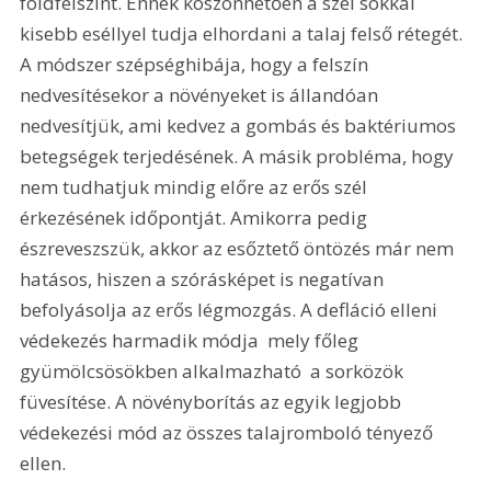
földfelszínt. Ennek köszönhetően a szél sokkal 
kisebb eséllyel tudja elhordani a talaj felső rétegét. 
A módszer szépséghibája, hogy a felszín 
nedvesítésekor a növényeket is állandóan 
nedvesítjük, ami kedvez a gombás és baktériumos 
betegségek terjedésének. A másik probléma, hogy 
nem tudhatjuk mindig előre az erős szél 
érkezésének időpontját. Amikorra pedig 
észreveszszük, akkor az esőztető öntözés már nem 
hatásos, hiszen a szórásképet is negatívan 
befolyásolja az erős légmozgás. A defláció elleni 
védekezés harmadik módja  mely főleg 
gyümölcsösökben alkalmazható  a sorközök 
füvesítése. A növényborítás az egyik legjobb 
védekezési mód az összes talajromboló tényező 
ellen.