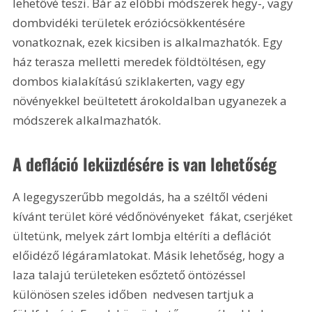
lehetővé teszi. Bár az előbbi módszerek hegy-, vagy 
dombvidéki területek eróziócsökkentésére 
vonatkoznak, ezek kicsiben is alkalmazhatók. Egy 
ház terasza melletti meredek földtöltésen, egy 
dombos kialakítású sziklakerten, vagy egy 
növényekkel beültetett árokoldalban ugyanezek a 
módszerek alkalmazhatók.
A defláció leküzdésére is van lehetőség
A legegyszerűbb megoldás, ha a széltől védeni 
kívánt terület köré védőnövényeket  fákat, cserjéket  
ültetünk, melyek zárt lombja eltéríti a deflációt 
előidéző légáramlatokat. Másik lehetőség, hogy a 
laza talajú területeken esőztető öntözéssel  
különösen szeles időben  nedvesen tartjuk a 