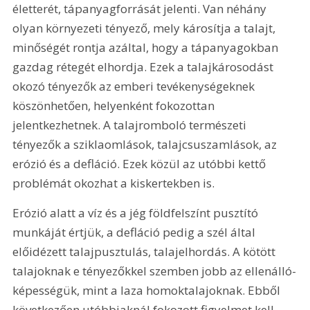
életterét, tápanyagforrását jelenti. Van néhány 
olyan környezeti tényező, mely károsítja a talajt, 
minőségét rontja azáltal, hogy a tápanyagokban 
gazdag rétegét elhordja. Ezek a talajkárosodást 
okozó tényezők az emberi tevékenységeknek 
köszönhetően, helyenként fokozottan 
jelentkezhetnek. A talajromboló természeti 
tényezők a sziklaomlások, talajcsuszamlások, az 
erózió és a defláció. Ezek közül az utóbbi kettő 
problémát okozhat a kiskertekben is.
Erózió alatt a víz és a jég földfelszínt pusztító 
munkáját értjük, a defláció pedig a szél által 
előidézett talajpusztulás, talajelhordás. A kötött 
talajoknak e tényezőkkel szemben jobb az ellenálló-
képességük, mint a laza homoktalajoknak. Ebből 
következően utóbbiaknál fokozott figyelmet kell 