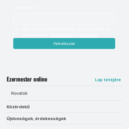
E-mail cím
*
Igen, szeretnék feliratkozni, és elfogadom az 
adatkezelést. 
Adatvédelmi tájékoztató
Feliratkozás
Ezermester online
Lap tetejére
Rovatok
Közérdekű
Újdonságok, érdekességek