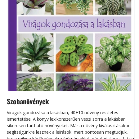
Szobanövények
Virágok gondozása a lakásban, 40+10 növény részletes
ismertetése! A könyv lexikonszerűen veszi sorra a lakásban
s
sikeresen tart­ha­tó növényeket. Már a növény kiválasztásakor
h
segítségünkre lesznek a leírások, mert pontosan megtudjuk,
k
hogy milyen körülményekre (hőmérséklet, páratartalom stb.) van