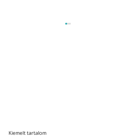
Szárazság a kertben – az aszály hatása a
növényekre és a védekezés lehetőségei
Kiemelt tartalom