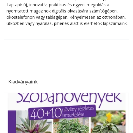
Laptapir új, innovatív, praktikus és egyedi megoldás a
L
nyomtatott magazinok digitális olvasására számítógépen,
okostelefonon vagy táblagépen. Kényelmesen az otthonában,
útközben vagy nyaralás, pihenés alatt is elérhetők lapszámaink.
ú
Bárhol, bármikor, akár külföldön élve vagy dolgozva is
B
olvashatók az Ezermester lapszámai. A Laptapir kényelmes
megoldás, mert: – t
Kiadványaink