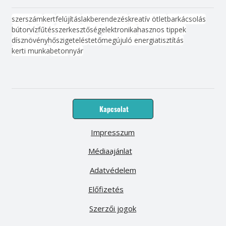
szerszám
kert
felújítás
lakberendezés
kreatív ötlet
barkácsolás
bútor
víz
fűtés
szerkesztőség
elektronika
hasznos tippek
dísznövény
hőszigetelés
tető
megújuló energia
tisztítás
kerti munka
beton
nyár
Kapcsolat
Impresszum
Médiaajánlat
Adatvédelem
Előfizetés
Szerzői jogok