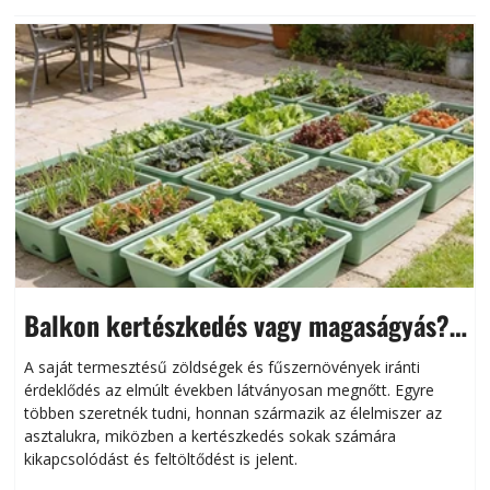
Balkon kertészkedés vagy magaságyás?
Helytakarékos kertészkedés
A saját termesztésű zöldségek és fűszernövények iránti
érdeklődés az elmúlt években látványosan megnőtt. Egyre
többen szeretnék tudni, honnan származik az élelmiszer az
l
asztalukra, miközben a kertészkedés sokak számára
kikapcsolódást és feltöltődést is jelent.
é