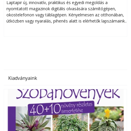
Laptapir új, innovatív, praktikus és egyedi megoldás a
L
nyomtatott magazinok digitális olvasására számítógépen,
okostelefonon vagy táblagépen. Kényelmesen az otthonában,
útközben vagy nyaralás, pihenés alatt is elérhetők lapszámaink.
ú
Bárhol, bármikor, akár külföldön élve vagy dolgozva is
B
olvashatók az Ezermester lapszámai. A Laptapir kényelmes
megoldás, mert: – t
Kiadványaink