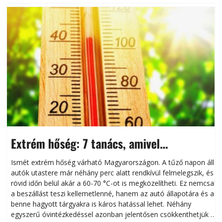
Extrém hőség: 7 tanács, amivel
megóvhatjuk autónkat a nyári károktól
Ismét extrém hőség várható Magyarországon. A tűző napon álló
autók utastere már néhány perc alatt rendkívül felmelegszik, és
rövid időn belül akár a 60-70 °C-ot is megközelítheti. Ez nemcsak
n
a beszállást teszi kellemetlenné, hanem az autó állapotára és a
benne hagyott tárgyakra is káros hatással lehet. Néhány
egyszerű óvintézkedéssel azonban jelentősen csökkenthetjük a