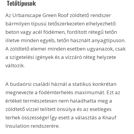
 Tetőtípusok
Az Urbanscape Green Roof zöldtető rendszer 
bármilyen típusú tetőszerkezeten elhelyezhető: 
beton vagy acél födémen, fordított rétegű tetőn 
illetve minden egyéb, tetőn használt anyagtípuson. 
A zöldtető elemei minden esetben ugyanazok, csak 
a szigetelési igények és a vízzáró réteg helyzete 
változik.
A budaörsi családi háznál a statikus konkrétan 
megnevezte a födémterhelés maximumát. Ezt az 
értéket természetesen nem haladhatta meg a 
zöldtető vízzel telített önsúlya és az esetleges 
terhek összessége! Így esett a választás a Knauf 
Insulation rendszerére.