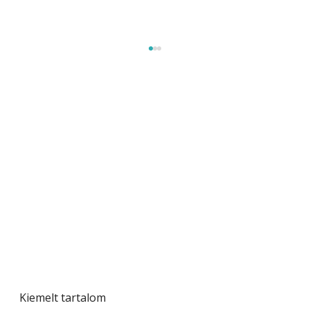
Beton járdalap készítése és lerakása – gyári
és saját készítésű megoldások
Kiemelt tartalom