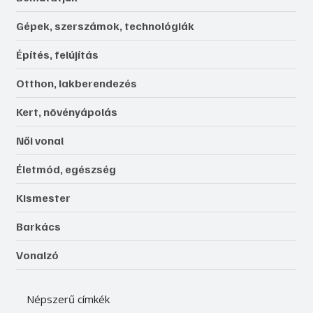
Gépek, szerszámok, technológiák
Építés, felújítás
Otthon, lakberendezés
Kert, növényápolás
Női vonal
Életmód, egészség
Kismester
Barkács
Vonalzó
Népszerű címkék