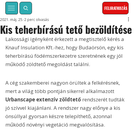
FELIRATKOZÁS
2021. máj. 25.
2 perc olvasás
Kis teherbírású tető bezöldítése
Lakossági igényként érkezett a megtisztelő kérés a 
Knauf Insulation Kft.-hez, hogy Budaörsön, egy kis 
teherbírású födémszerkezetre szeretnének egy jól 
működő zöldtető megoldást találni.
A cég szakemberei nagyon örültek a felkérésnek, 
mert a világ több pontján sikerrel alkalmazott 
Urbanscape extenzív zöldtető
 rendszerét tudták 
jó szívvel kiajánlani. A rendszer nagy előnye a kis 
önsúllyal gyorsan készre telepíthető, azonnal 
működő növényi vegetáció megvalósítása.