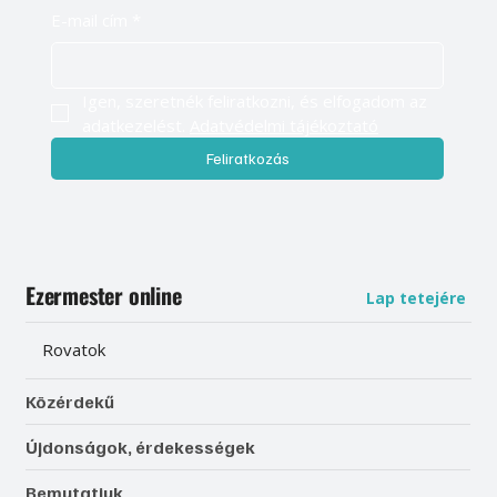
E-mail cím
*
Igen, szeretnék feliratkozni, és elfogadom az 
adatkezelést. 
Adatvédelmi tájékoztató
Feliratkozás
Ezermester online
Lap tetejére
Rovatok
Közérdekű
Újdonságok, érdekességek
Bemutatjuk