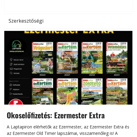
hőség káros hatásait.
l
Szerkesztőségi
Okoselőfizetés: Ezermester Extra
A Laptapiron elérhetők az Ezermester, az Ezermester Extra és
az Ezermester Old Timer lapszámai, visszamenőleg is! A