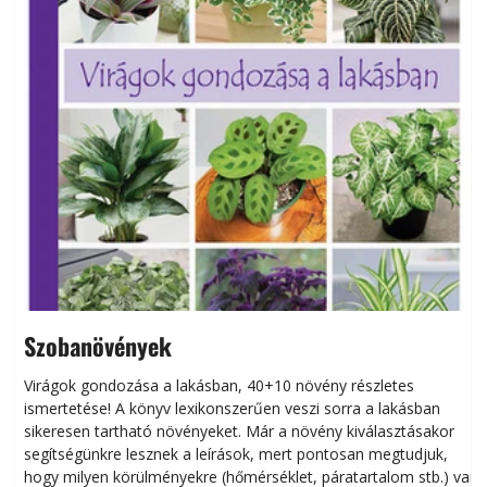
Szobanövények
Virágok gondozása a lakásban, 40+10 növény részletes
ismertetése! A könyv lexikonszerűen veszi sorra a lakásban
s
sikeresen tart­ha­tó növényeket. Már a növény kiválasztásakor
h
segítségünkre lesznek a leírások, mert pontosan megtudjuk,
k
hogy milyen körülményekre (hőmérséklet, páratartalom stb.) van