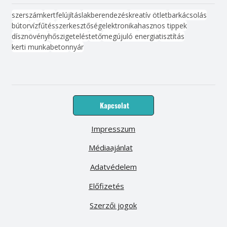
szerszám
kert
felújítás
lakberendezés
kreatív ötlet
barkácsolás
bútor
víz
fűtés
szerkesztőség
elektronika
hasznos tippek
dísznövény
hőszigetelés
tető
megújuló energia
tisztítás
kerti munka
beton
nyár
Kapcsolat
Impresszum
Médiaajánlat
Adatvédelem
Előfizetés
Szerzői jogok