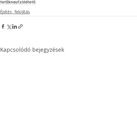
tető
knauf
zöldtető
Építés, felújítás
Kapcsolódó bejegyzések