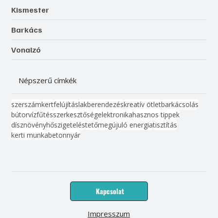
Kismester
Barkács
Vonalzó
Népszerű címkék
szerszám
kert
felújítás
lakberendezés
kreatív ötlet
barkácsolás
bútor
víz
fűtés
szerkesztőség
elektronika
hasznos tippek
dísznövény
hőszigetelés
tető
megújuló energia
tisztítás
kerti munka
beton
nyár
Kapcsolat
Impresszum