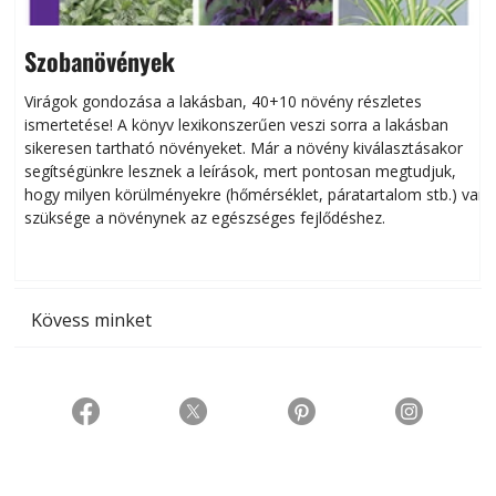
Szobanövények
Virágok gondozása a lakásban, 40+10 növény részletes
ismertetése! A könyv lexikonszerűen veszi sorra a lakásban
s
sikeresen tart­ha­tó növényeket. Már a növény kiválasztásakor
h
segítségünkre lesznek a leírások, mert pontosan megtudjuk,
k
hogy milyen körülményekre (hőmérséklet, páratartalom stb.) van
szüksége a növénynek az egészséges fejlődéshez.
t
Kövess minket