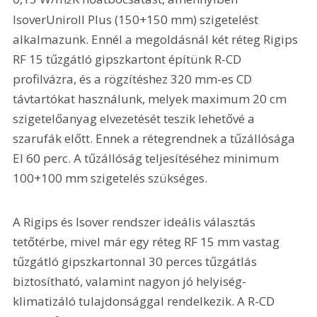
IsoverUniroll Plus (150+150 mm) szigetelést 
alkalmazunk. Ennél a megoldásnál két réteg Rigips 
RF 15 tűzgátló gipszkartont építünk R-CD 
profilvázra, és a rögzítéshez 320 mm-es CD 
távtartókat használunk, melyek maximum 20 cm 
szigetelőanyag elvezetését teszik lehetővé a 
szarufák előtt. Ennek a rétegrendnek a tűzállósága 
EI 60 perc. A tűzállóság teljesítéséhez minimum 
100+100 mm szigetelés szükséges.
A Rigips és Isover rendszer ideális választás 
tetőtérbe, mivel már egy réteg RF 15 mm vastag 
tűzgátló gipszkartonnal 30 perces tűzgátlás 
biztosítható, valamint nagyon jó helyiség-
klimatizáló tulajdonsággal rendelkezik. A R-CD 