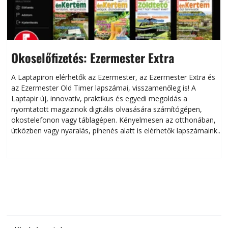
Okoselőfizetés: Ezermester Extra
A Laptapiron elérhetők az Ezermester, az Ezermester Extra és
az Ezermester Old Timer lapszámai, visszamenőleg is! A
Laptapir új, innovatív, praktikus és egyedi megoldás a
L
nyomtatott magazinok digitális olvasására számítógépen,
okostelefonon vagy táblagépen. Kényelmesen az otthonában,
útközben vagy nyaralás, pihenés alatt is elérhetők lapszámaink.
ú
Bárhol, bármikor, akár külföldön élve vagy dolgozva is
B
olvashatók az Ezermester lapszámai. A Laptapir kényelmes
megoldás, mert: – t