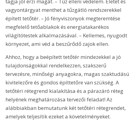
tagja jól érzi magát. – Tűz elleni védelem. Életet és 
vagyontárgyat menthet a tűzgátló rendszerekkel 
épített tetőtér. – Jó fényviszonyok megteremtése 
megfelelő tetőablakok és energiatakarékos 
világítótestek alkalmazásával. – Kellemes, nyugodt 
környezet, ami véd a beszűrődő zajok ellen.
Ahhoz, hogy a beépített tetőtér mindezekkel a jó 
tulajdonságokkal rendelkezzen, szakszerű 
tervezésre, minőségi anyagokra, magas szaktudású 
kivitelezőre és gondos építtetőre van szükség. A 
tetőtéri rétegrend kialakítása és a párazáró réteg 
helyének meghatározása tervezői feladat! Az 
alábbiakban bemutatunk két tetőtéri rétegrendet, 
amelyek teljesítik ezeket a követelményeket.