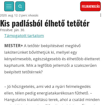
FELIRATKOZÁS
2020. aug. 12.
2 perc olvasás
Kis padlásból élhető tetőtér
Frissítve:
jún. 30.
Támogatott tartalom
MESTER+
 A tetőtér beépítésével meglévő 
lakóterünket bővíthetjük ki, mellyel egy 
kényelmesebb, egészségesebb és élhetőbb életteret 
kaphatunk. Mik a legfőbb jellemzői a szakszerűen 
beépített tetőtérnek?
– Jó hőszigetelés, ami véd a nyári felmelegedés 
ellen, télen pedig energiatakarékosan fűthető. – 
Hangulatos kialakítású terek, ahol a család minden 