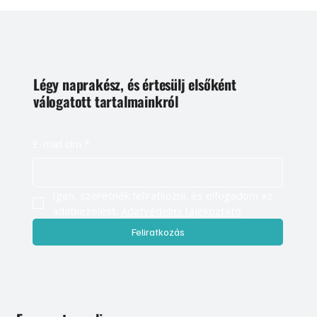
Légy naprakész, és értesülj elsőként
válogatott tartalmainkról
E-mail cím
*
Igen, szeretnék feliratkozni, és elfogadom az 
adatkezelést. 
Adatvédelmi tájékoztató
Feliratkozás