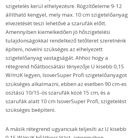
szigetelés kerül elhelyezésre. Rögzítőeleme 9-12 
állítható kengyel, mely max. 10 cm szigetelőanyag 
elvezetését teszi lehetővé a szarufák előtt. 
Amennyiben kiemelkedően jó hőszigetelési 
tulajdonságokkal rendelkező tetőteret szeretnénk 
építeni, növelni szükséges az elhelyezett 
szigetelőanyag vastagságát. Ahhoz hogy a 
rétegrend hőátbocsátási tényezője U kisebb 0,15 
W/m
K legyen, IsoverSuper Profi szigetelőanyagot 
2
szükséges alkalmazni, ebben az esetben 90 cm-es 
osztású 10/15-ös szarufák közé 15 cm, és a 
szarufák alatt 10 cm IsoverSuper Profi, szigetelést 
szükséges beépíteni.
A másik rétegrend ugyancsak teljesíti az U kisebb 
0,15 W/m
K hőátbocsátást, amennyiben 
2