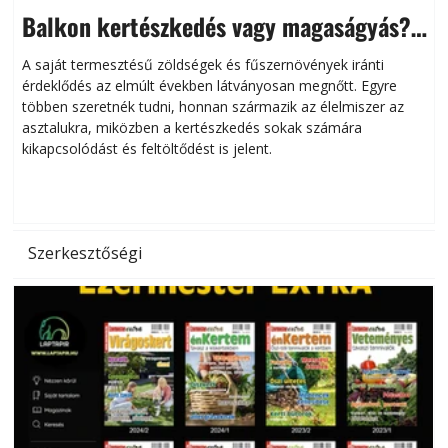
Balkon kertészkedés vagy magaságyás?
Helytakarékos kertészkedés
A saját termesztésű zöldségek és fűszernövények iránti
érdeklődés az elmúlt években látványosan megnőtt. Egyre
többen szeretnék tudni, honnan származik az élelmiszer az
l
asztalukra, miközben a kertészkedés sokak számára
kikapcsolódást és feltöltődést is jelent.
é
d
Szerkesztőségi