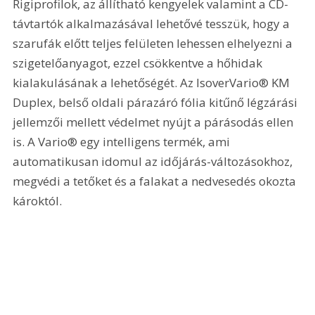
Rigiprofilok, az állítható kengyelek valamint a CD-
távtartók alkalmazásával lehetővé tesszük, hogy a 
szarufák előtt teljes felületen lehessen elhelyezni a 
szigetelőanyagot, ezzel csökkentve a hőhidak 
kialakulásának a lehetőségét. Az IsoverVario® KM 
Duplex, belső oldali párazáró fólia kitűnő légzárá­si 
jellemzői mellett védelmet nyújt a párásodás ellen 
is. A Vario® egy intelligens termék, ami 
automatikusan idomul az időjárás-változásokhoz, 
megvédi a tetőket és a falakat a nedvesedés okozta 
károktól.