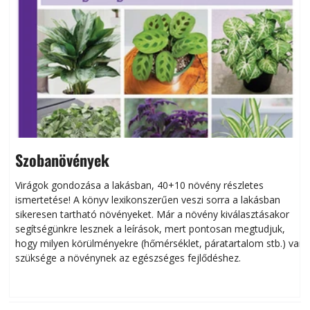
Szobanövények
Virágok gondozása a lakásban, 40+10 növény részletes
ismertetése! A könyv lexikonszerűen veszi sorra a lakásban
s
sikeresen tart­ha­tó növényeket. Már a növény kiválasztásakor
h
segítségünkre lesznek a leírások, mert pontosan megtudjuk,
k
hogy milyen körülményekre (hőmérséklet, páratartalom stb.) van
szüksége a növénynek az egészséges fejlődéshez.
t