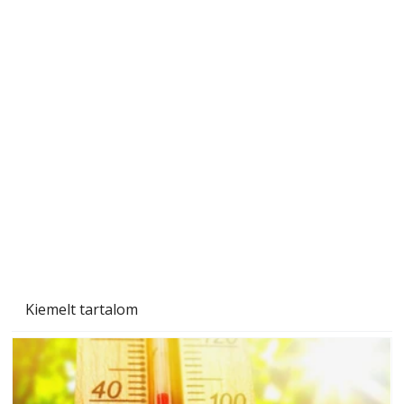
Naptej vagy napolaj? Melyiket válasszuk, és
miben különböznek?
Kiemelt tartalom