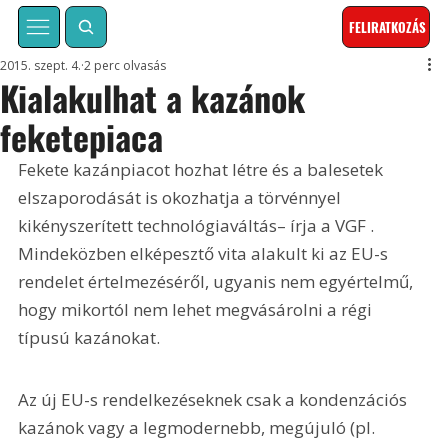
FELIRATKOZÁS
2015. szept. 4.
2 perc olvasás
Kialakulhat a kazánok
feketepiaca
Fekete kazánpiacot hozhat létre és a balesetek 
elszaporodását is okozhatja a törvénnyel 
kikényszerített technológiaváltás– írja a VGF . 
Mindeközben elképesztő vita alakult ki az EU-s 
rendelet értelmezéséről, ugyanis nem egyértelmű, 
hogy mikortól nem lehet megvásárolni a régi 
típusú kazánokat.
Az új EU-s rendelkezéseknek csak a kondenzációs 
kazánok vagy a legmodernebb, megújuló (pl. 