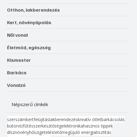
Otthon, lakberendezés
Kert, növényápolás
Női vonal
Életmód, egészség
Kismester
Barkács
Vonalzó
Népszerű címkék
szerszám
kert
felújítás
lakberendezés
kreatív ötlet
barkácsolás
bútor
víz
fűtés
szerkesztőség
elektronika
hasznos tippek
dísznövény
hőszigetelés
tető
megújuló energia
tisztítás