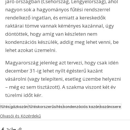
járó országban (Csehország, Lengyelország), ahol 
nagyon sok a hagyományos fűtési rendszerrel 
rendelkező ingatlan, és emiatt a kereskedők 
raktárai tömve vannak kéményes kazánnal, úgy 
döntöttek, hogy amíg van készleten nem 
kondenzációs készülék, addig meg lehet venni, be 
lehet azokat üzemelni. 
Magyarország jelenleg azt tervezi, hogy csak idén 
december 31-ig lehet nyílt égésterű kazánt 
vásárolni (vagy telepíteni, esetleg üzembe helyezni 
– még ez sem tisztázott). A szakma viszont két év 
türelmi időt kér.
fűtés
gázkazán
fűtéskorszerűsítés
kondenzációs kazán
kazáncsere
Olvasói és Közérdekű