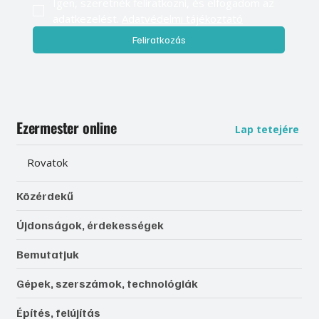
Igen, szeretnék feliratkozni, és elfogadom az 
adatkezelést. 
Adatvédelmi tájékoztató
Feliratkozás
Ezermester online
Lap tetejére
Rovatok
Közérdekű
Újdonságok, érdekességek
Bemutatjuk
Gépek, szerszámok, technológiák
Építés, felújítás