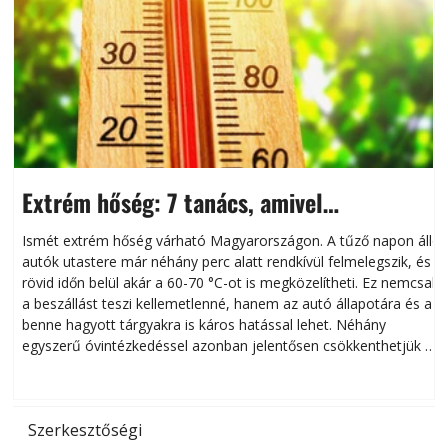
Extrém hőség: 7 tanács, amivel
megóvhatjuk autónkat a nyári károktól
Ismét extrém hőség várható Magyarországon. A tűző napon álló
autók utastere már néhány perc alatt rendkívül felmelegszik, és
rövid időn belül akár a 60-70 °C-ot is megközelítheti. Ez nemcsak
n
a beszállást teszi kellemetlenné, hanem az autó állapotára és a
benne hagyott tárgyakra is káros hatással lehet. Néhány
egyszerű óvintézkedéssel azonban jelentősen csökkenthetjük a
hőség káros hatásait.
l
Szerkesztőségi