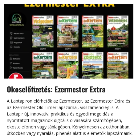
Okoselőfizetés: Ezermester Extra
A Laptapiron elérhetők az Ezermester, az Ezermester Extra és
az Ezermester Old Timer lapszámai, visszamenőleg is! A
Laptapir új, innovatív, praktikus és egyedi megoldás a
L
nyomtatott magazinok digitális olvasására számítógépen,
okostelefonon vagy táblagépen. Kényelmesen az otthonában,
útközben vagy nyaralás, pihenés alatt is elérhetők lapszámaink.
ú