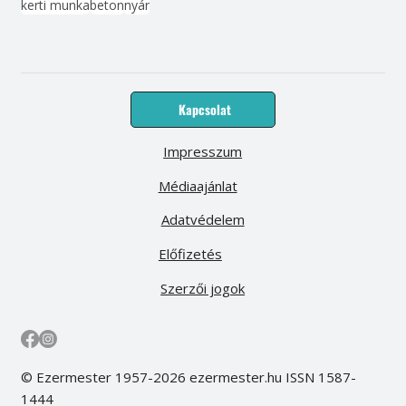
kerti munka
beton
nyár
Kapcsolat
Impresszum
Médiaajánlat
Adatvédelem
Előfizetés
Szerzői jogok
© Ezermester 1957-2026 ezermester.hu ISSN 1587-
1444