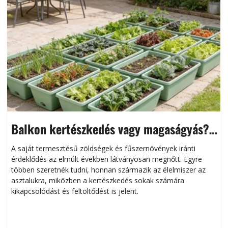
Balkon kertészkedés vagy magaságyás?
Helytakarékos kertészkedés
A saját termesztésű zöldségek és fűszernövények iránti
érdeklődés az elmúlt években látványosan megnőtt. Egyre
többen szeretnék tudni, honnan származik az élelmiszer az
l
asztalukra, miközben a kertészkedés sokak számára
kikapcsolódást és feltöltődést is jelent.
é
d