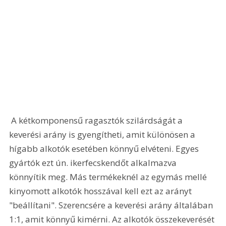
 A kétkomponensű ragasztók szilárdságát a 
keverési arány is gyengítheti, amit különösen a 
hígabb alkotók esetében könnyű elvéteni. Egyes 
gyártók ezt ún. ikerfecskendőt alkalmazva 
könnyítik meg. Más termékeknél az egymás mellé 
kinyomott alkotók hosszával kell ezt az arányt 
"beállítani". Szerencsére a keverési arány általában 
1:1, amit könnyű kimérni. Az alkotók összekeverését 