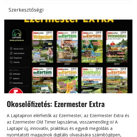
Szerkesztőségi
Okoselőfizetés: Ezermester Extra
A Laptapiron elérhetők az Ezermester, az Ezermester Extra és
az Ezermester Old Timer lapszámai, visszamenőleg is! A
Laptapir új, innovatív, praktikus és egyedi megoldás a
L
nyomtatott magazinok digitális olvasására számítógépen,