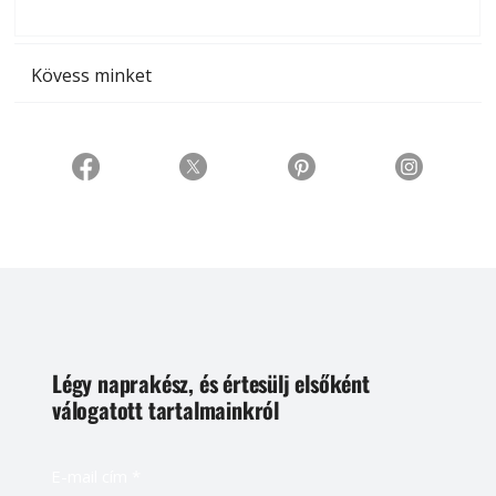
t
Kövess minket
Légy naprakész, és értesülj elsőként
válogatott tartalmainkról
E-mail cím
*