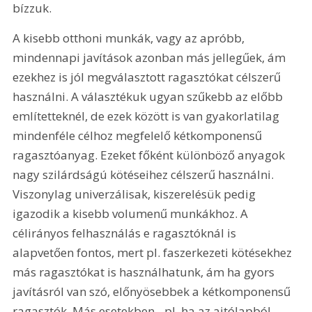
bízzuk.
A kisebb otthoni munkák, vagy az apróbb, 
mindennapi javítások azonban más jellegűek, ám 
ezekhez is jól megválasztott ragasztókat célszerű 
használni. A választékuk ugyan szűkebb az előbb 
említetteknél, de ezek között is van gyakorlatilag 
mindenféle célhoz megfelelő kétkomponensű 
ragasztóanyag. Ezeket főként különböző anyagok 
nagy szilárdságú kötéseihez célszerű használni. 
Viszonylag univerzálisak, kiszerelésük pedig 
igazodik a kisebb volumenű munkákhoz. A 
célirányos felhasználás e ragasztóknál is 
alapvetően fontos, mert pl. faszerkezeti kötésekhez 
más ragasztókat is használhatunk, ám ha gyors 
javításról van szó, előnyösebbek a kétkomponensű 
ragasztók. Más esetekben - pl. ha az ajtólapból 