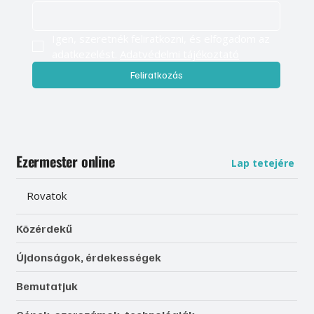
Igen, szeretnék feliratkozni, és elfogadom az 
adatkezelést. 
Adatvédelmi tájékoztató
Feliratkozás
Ezermester online
Lap tetejére
Rovatok
Közérdekű
Újdonságok, érdekességek
Bemutatjuk