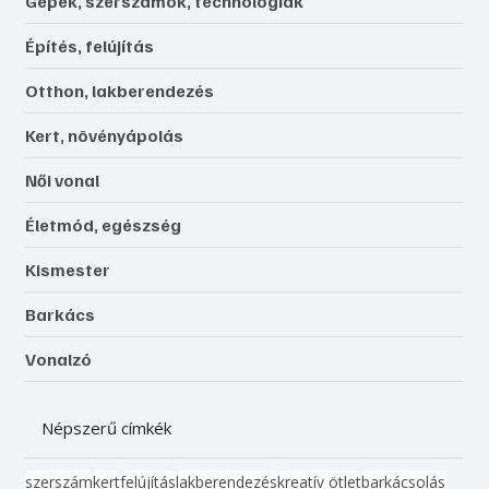
Gépek, szerszámok, technológiák
Építés, felújítás
Otthon, lakberendezés
Kert, növényápolás
Női vonal
Életmód, egészség
Kismester
Barkács
Vonalzó
Népszerű címkék
szerszám
kert
felújítás
lakberendezés
kreatív ötlet
barkácsolás