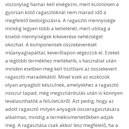
viszonylag hamar kell elvégezni, mert különösen a 
gyorsan kötő ragasztóknál nem marad idő a 
megfelelő bedolgozásra. A ragasztó mennyisége 
mindig legyen több a kelleténél, mert utólag a 
kisebb mennyiségek kikeverése nehézséget 
okozhat. A komponensek összekeverését 
műanyaglapáttal, keverőlapon végezzük el. Ezeket 
a legtöbb termékhez mellékelik, s használat után 
minden esetben meg kell tisztítani az összekevert 
ragasztó maradékától. Mivel ezek az eszközök 
olyan anyagból készülnek, amelyekhez a ragasztó 
rosszul tapad, még megszilárdulás után is könnyen 
leválaszthatók a felületükről. Azt pedig, hogy az 
adott ragasztó milyen anyagok összeragasztására 
alkalmas, mindig a termékismertetőkben adják 
meg. A ragasztása csak akkor lesz megfelelő, ha a 