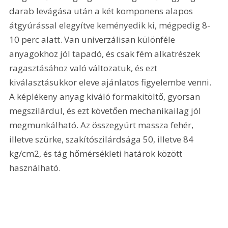
darab levágása után a két komponens alapos 
átgyúrással elegyítve keményedik ki, mégpedig 8-
10 perc alatt. Van univerzálisan különféle 
anyagokhoz jól tapadó, és csak fém alkatrészek 
ragasztásához való változatuk, és ezt 
kiválasztásukkor eleve ajánlatos figyelembe venni. 
A képlékeny anyag kiváló formakitöltő, gyorsan 
megszilárdul, és ezt követően mechanikailag jól 
megmunkálható. Az összegyúrt massza fehér, 
illetve szürke, szakítószilárdsága 50, illetve 84 
kg/cm2, és tág hőmérsékleti határok között 
használható. 