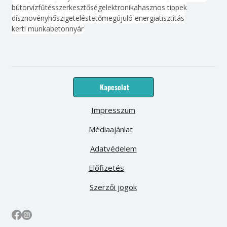
bútor
víz
fűtés
szerkesztőség
elektronika
hasznos tippek
dísznövény
hőszigetelés
tető
megújuló energia
tisztítás
kerti munka
beton
nyár
Kapcsolat
Impresszum
Médiaajánlat
Adatvédelem
Előfizetés
Szerzői jogok