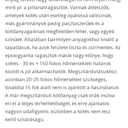
mint pl. a pillanatragasztók. Vannak áttetszők, 
amelyek kötés után esetleg opálossá változnak, 
más gyártmányok pedig pasztaszerűek és a 
töltőanyagaiknak megfelelően fehér, vagy egyéb 
színűek. Általában bármilyen anyagokhoz kiváló a 
tapadásuk, ha azok felülete tiszta és zsírmentes. Az 
epoxigyanta ragasztók másik nagy előnye, hogy 
széles - 30 és + 150 fokos hőmérsékleti határok 
között is jól alkalmazhatók. Megszilárdulásukhoz 
azonban 20-25 fokos hőmérséklet szükséges, 
továbbá 15 fok alatt nem is ajánlott a használatuk. 
A már megszilárdult kötőanyag csak órák múlva 
éri el a teljes terhelhetőségét, és erre ajánlatos 
nagyon odafigyelni, különben a kötés nem lesz 
kellő szilárdságú.