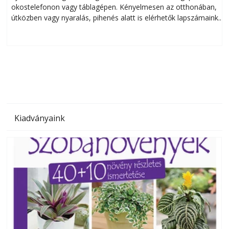
okostelefonon vagy táblagépen. Kényelmesen az otthonában,
útközben vagy nyaralás, pihenés alatt is elérhetők lapszámaink.
ú
Bárhol, bármikor, akár külföldön élve vagy dolgozva is
B
olvashatók az Ezermester lapszámai. A Laptapir kényelmes
megoldás, mert: – t
Kiadványaink