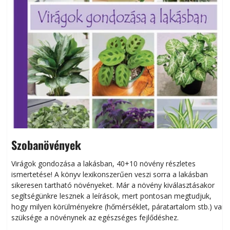
Szobanövények
Virágok gondozása a lakásban, 40+10 növény részletes
ismertetése! A könyv lexikonszerűen veszi sorra a lakásban
s
sikeresen tart­ha­tó növényeket. Már a növény kiválasztásakor
h
segítségünkre lesznek a leírások, mert pontosan megtudjuk,
k
hogy milyen körülményekre (hőmérséklet, páratartalom stb.) van
szüksége a növénynek az egészséges fejlődéshez.