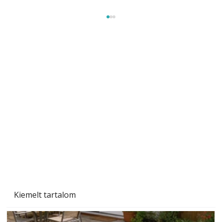
Beton járdalap készítése és lerakása – gyári
és saját készítésű megoldások
Kiemelt tartalom