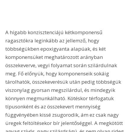
A hígabb konzisztenciájú kétkomponensű 
ragasztókra leginkább az jellemző, hogy 
többségükben epoxigyanta alapúak, és két 
komponensüket meghatározott arányban 
összekeverve, vegyi folyamat során szilárdulnak 
meg. Fő előnyük, hogy komponenseik sokáig 
tárolhatók, összekeverésük után pedig többségük 
viszonylag gyorsan megszilárdul, és mindegyik 
könnyen megmunkálható. Kötéskor térfogatuk 
típusonként és az összekevert mennyiség 
függvényében kissé zsugorodik, ám ez csak nagy 
üregek feltöltésekor bír jelentőséggel. A megkötött 
anyag szívós, nagy szilárdságú, és nem olyan rideg, 