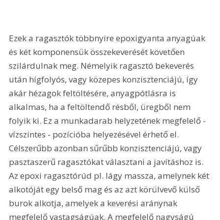
Ezek a ragasztók többnyire epoxigyanta anyagúak 
és két komponensük összekeverését követően 
szilárdulnak meg. Némelyik ragasztó bekeverés 
után hígfolyós, vagy közepes konzisztenciájú, így 
akár hézagok feltöltésére, anyagpótlásra is 
alkalmas, ha a feltöltendő résből, üregből nem 
folyik ki. Ez a munkadarab helyzetének megfelelő - 
vízszintes - pozícióba helyezésével érhető el. 
Célszerűbb azonban sűrűbb konzisztenciájú, vagy 
pasztaszerű ragasztókat választani a javításhoz is. 
Az epoxi ragasztórúd pl. lágy massza, amelynek két 
alkotóját egy belső mag és az azt körülvevő külső 
burok alkotja, amelyek a keverési aránynak 
megfelelő vastagságúak. A megfelelő nagyságú 