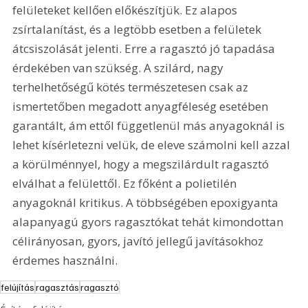
felületeket kellően előkészítjük. Ez alapos 
zsírtalanítást, és a legtöbb esetben a felületek 
átcsiszolását jelenti. Erre a ragasztó jó tapadása 
érdekében van szükség. A szilárd, nagy 
terhelhetőségű kötés természetesen csak az 
ismertetőben megadott anyagféleség esetében 
garantált, ám ettől függetlenül más anyagoknál is 
lehet kísérletezni velük, de eleve számolni kell azzal 
a körülménnyel, hogy a megszilárdult ragasztó 
elválhat a felülettől. Ez főként a polietilén 
anyagoknál kritikus. A többségében epoxigyanta 
alapanyagú gyors ragasztókat tehát kimondottan 
célirányosan, gyors, javító jellegű javításokhoz 
érdemes használni.
felújítás
ragasztás
ragasztó