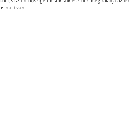
knél, viszont hőszigetelésük sok esetben meghaladja azokét. 
 is mód van.