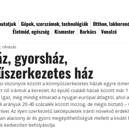
utatjuk
Gépek, szerszámok, technológiák
Otthon, lakberen
Életmód, egészség
Kismester
Barkács
Vonalzó
c olvasás
z, gyorsház,
űszerkezetes ház
ési viszonyok között a könnyűszerkezetes házak egyre isme
t nő irántuk a kereslet. Az épülő családi házak között már 1
 Igaz, még mindig elmarad a nyugat-európai átlagtól, ahol a
li arányuk 20-40 százalék között mozog, de mégis biztató – v
hívei. Az ilyen szerkezetű lakóépületek iránti növekvő érdek
an alacsony ár és gyors megépíthetőségük mellett a kiváló 
s kedvezően befolyásolja.