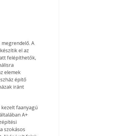
a megrendelő. A 
észítik el az 
att felépíthetők, 
álisra 
az elemek 
észház építő 
ázak iránt 
 kezelt faanyagú 
általában A+ 
építési 
a szokásos 