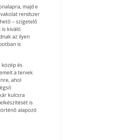
tonalapra, majd e 
svakolat rendszer 
hető – szigetelő 
is kiváló 
dnak az ilyen 
potban is 
e közép és 
emeit a tervek 
ínre, ahol 
végső 
kár kulcsra 
lkészítését is 
 történő alapozó 