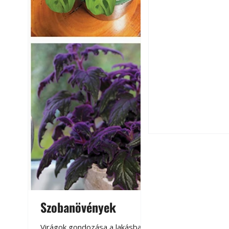
Falrepedés javítá
és mikor szükség
Szobanövények
Virágoskert: k
teraszon, laká
Virágok gondozása a lakásban,