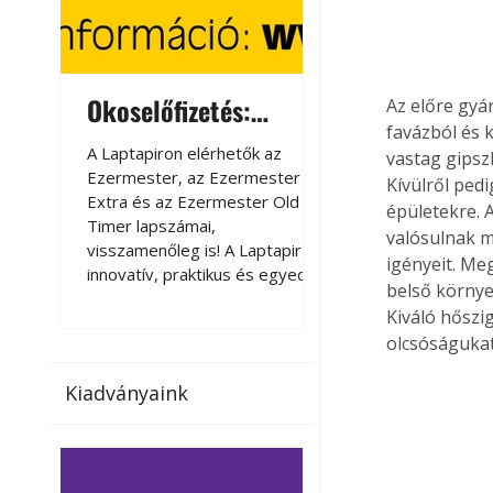
Okoselőfizetés:
Okoselőfizetés
Az előre gyár
favázból és k
Ezermester Extra
A Laptapiron elérhetők az
A Laptapiron elérhető
vastag gipsz
Ezermester, az Ezermester
Ezermester, az Ezer
Kívülről pedi
Extra és az Ezermester Old
Extra és az Ezermest
épületekre. 
Timer lapszámai,
Timer lapszámai,
valósulnak m
visszamenőleg is! A Laptapir új,
visszamenőleg is! A La
igényeit. Meg
innovatív, praktikus és egyedi
innovatív, praktikus 
belső környe
megoldás a nyomtatott
megoldás a nyomtato
Kiváló hőszig
magazinok digitális olvasására
magazinok digitális o
olcsóságukat
számítógépen, okostelefonon
számítógépen, okost
vagy táblagépen. Kényelmesen
vagy táblagépen. Ké
Kiadványaink
az otthonában, útközben vagy
az otthonában, útköz
nyaralás, pihenés alatt is
nyaralás, pihenés alat
elérhetők lapszámaink. Bárhol,
elérhetők lapszámaink
bármikor, akár külföldön élve
bármikor, akár külföld
vagy dolgozva is olvashatók az
vagy dolgozva is olv