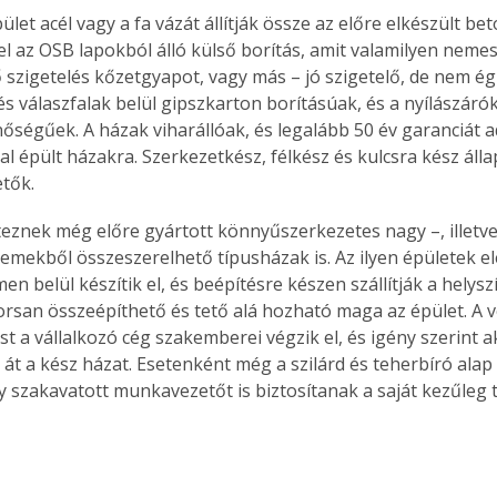
ület acél vagy a fa vázát állítják össze az előre elkészült be
fel az OSB lapokból álló külső borítás, amit valamilyen neme
ő szigetelés kőzetgyapot, vagy más – jó szigetelő, de nem ég
és válaszfalak belül gipszkarton borításúak, és a nyílászárók 
nőségűek. A házak viharállóak, és legalább 50 év garanciát a
l épült házakra. Szerkezetkész, félkész és kulcsra kész álla
tők.
éteznek még előre gyártott könnyűszerkezetes nagy –, illetv
lemekből összeszerelhető típusházak is. Az ilyen épületek el
en belül készítik el, és beépítésre készen szállítják a helysz
orsan összeépíthető és tető alá hozható maga az épület. A 
t a vállalkozó cég szakemberei végzik el, és igény szerint a
át a kész házat. Esetenként még a szilárd és teherbíró alap e
agy szakavatott munkavezetőt is biztosítanak a saját kezűleg