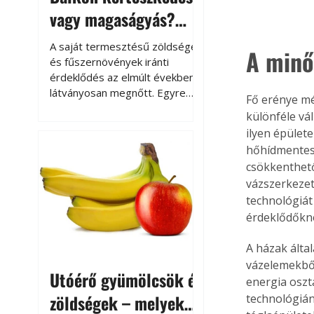
vagy magaságyás?
Helytakarékos
A saját termesztésű zöldségek
A minő
kertészkedés
és fűszernövények iránti
érdeklődés az elmúlt években
látványosan megnőtt. Egyre
Fő erénye mé
többen szeretnék tudni, honnan
különféle vál
származik az élelmiszer az
ilyen épülete
asztalukra, miközben a
hőhídmentesek
kertészkedés sokak számára
csökkenthető
kikapcsolódást és feltöltődést
vázszerkezet
is jelent.
technológiát
érdeklődőkn
A házak álta
vázelemekből
Utóérő gyümölcsök és
energia oszt
zöldségek – melyek
technológián