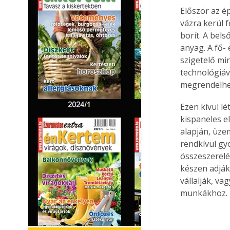
Először az ép
vázra kerül 
borít. A bels
anyag. A fő- 
szigetelő mi
technológiáva
megrendelhe
Ezen kívül l
kispaneles e
alapján, üzem
rendkívül gy
összeszerelés
készen adják 
vállalják, v
munkákhoz.