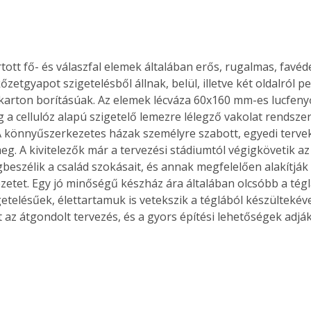
Együtt jobban megéri!
tott fő- és válaszfal elemek általában erős, rugalmas, favéd
őzetgyapot szigetelésből állnak, belül, illetve két oldalról 
Bővebb információ itt!
k az
Együtt jobban megéri! A
karton borításúak. Az elemek lécváza 60x160 mm-es lucfenyő
mester
könyvek tetszőleges
g a cellulóz alapú szigetelő lemezre lélegző vakolat rendszer 
er Old
párosítással kedvezményes
A könnyűszerkezetes házak személyre szabott, egyedi tervek
áron, 0 Ft postaköltséggel
eg. A kivitelezők már a tervezési stádiumtól végigkövetik az
ptapir új,
megrendelhetők!
beszélik a család szokásait, és annak megfelelően alakítják 
és egyedi
zetet. Egy jó minőségű készház ára általában olcsóbb a téglá
tt
etelésűek, élettartamuk is vetekszik a téglából készültekéve
lvasására
 az átgondolt tervezés, és a gyors építési lehetőségek adják
elefonon
nyelmesen
ben vagy
t is
. Bárhol,
ön élve
ashatók az