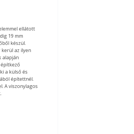
elemmel ellátott 
pedig 19 mm 
ből készül. 
kerül az ilyen 
 alapján 
 építkező 
ki a külső és 
ból építettnél. 
l. A viszonylagos 
.