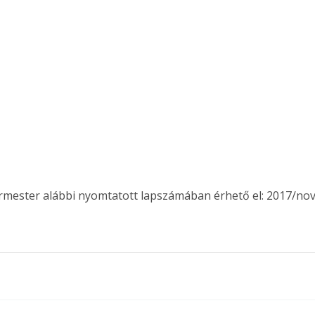
. A
megoldás,
ermester alábbi nyomtatott lapszámában érhető el: 2017/no