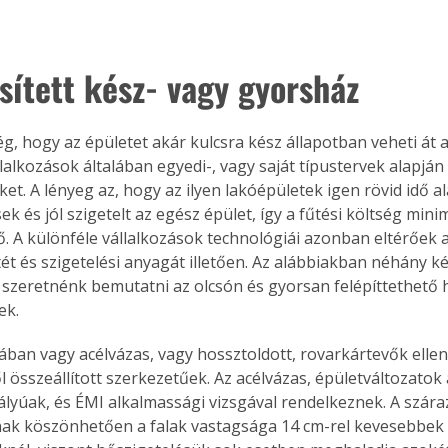
sített kész- vagy gyorsház
g, hogy az épületet akár kulcsra kész állapotban veheti át 
lalkozások általában egyedi-, vagy saját típustervek alapján k
ket. A lényeg az, hogy az ilyen lakóépületek igen rövid idő al
 és jól szigetelt az egész épület, így a fűtési költség minim
. A különféle vállalkozások technológiái azonban eltérőek 
ét és szigetelési anyagát illetően. Az alábbiakban néhány k
 szeretnénk bemutatni az olcsón és gyorsan felépíttethető h
ek.
lában vagy acélvázas, vagy hossztoldott, rovarkártevők ellen
 összeállított szerkezetűek. Az acélvázas, épületváltozatok 
ályúak, és ÉMI alkalmassági vizsgával rendelkeznek. A száraz
ak köszönhetően a falak vastagsága 14 cm-rel kevesebbek 