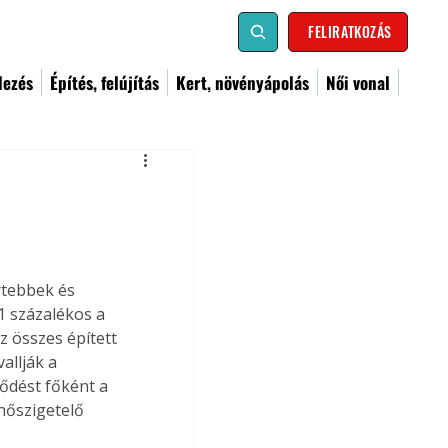
FELIRATKOZÁS
dezés
Építés, felújítás
Kert, növényápolás
Női vonal
rtebbek és 
1 százalékos a 
z összes épített 
allják a 
lődést főként a 
hőszigetelő 