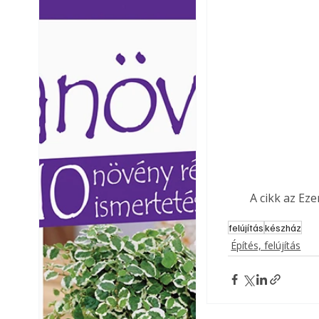
Ezermester lapszámai. A
Ezermester lapszámai
Laptapir kényelmes megoldás,
Laptapir kényelmes 
mert: – t
mert: – t
A cikk az Ez
felújítás
készház
Építés, felújítás