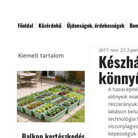
Főoldal
Közérdekű
Újdonságok, érdekességek
Bem
2017. nov. 27.
2 per
Készhá
Kiemelt tartalom
könny
A hazai épít
előnyeik miat
részarányuk.
lakáson belü
technológia 
viszonylagos
képességük i
Balkon kertészkedés