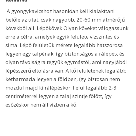
 A gyöngykavicshoz hasonlóan kell kialakítani 
belőle az utat, csak nagyobb, 20-60 mm átmérőjű 
kövekből áll. Lépőkövek Olyan köveket válogassunk 
erre a célra, amelyek egyik felülete vízszintes és 
sima. Lépő felületük mérete legalább hatszorosa 
legyen egy talpénak, így biztonságos a rálépés, és 
olyan távolságra tegyük egymástól, ami nagyjából 
lépésszerű eltolásra van. A kő felületének legalább 
kétharmada legyen a földben, így biztosan nem 
mozdul majd ki rálépéskor. Felül legalább 2-3 
centiméterrel legyen a talaj szintje fölött, így 
esőzéskor nem áll vízben a kő.