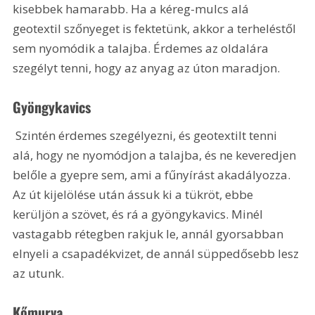
kisebbek hamarabb. Ha a kéreg-mulcs alá 
geotextil szőnyeget is fektetünk, akkor a terheléstől 
sem nyomódik a talajba. Érdemes az oldalára 
szegélyt tenni, hogy az anyag az úton maradjon.
Gyöngykavics
 Szintén érdemes szegélyezni, és geotextilt tenni 
alá, hogy ne nyomódjon a talajba, és ne keveredjen 
belőle a gyepre sem, ami a fűnyírást akadályozza. 
Az út kijelölése után ássuk ki a tükröt, ebbe 
kerüljön a szövet, és rá a gyöngykavics. Minél 
vastagabb rétegben rakjuk le, annál gyorsabban 
elnyeli a csapadékvizet, de annál süppedősebb lesz 
az utunk.
Kőmurva