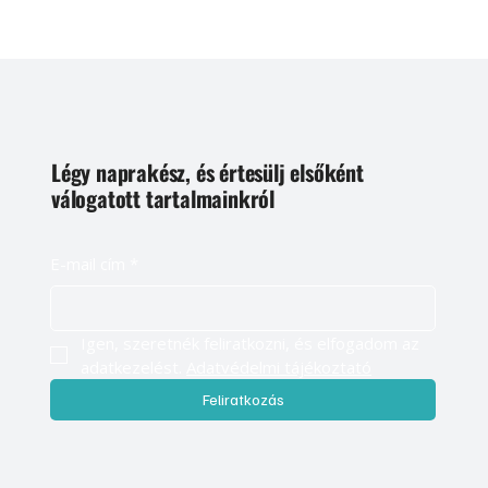
Légy naprakész, és értesülj elsőként
válogatott tartalmainkról
E-mail cím
*
Igen, szeretnék feliratkozni, és elfogadom az 
adatkezelést. 
Adatvédelmi tájékoztató
Feliratkozás