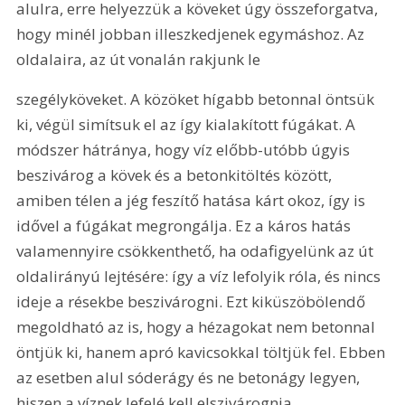
alulra, erre helyezzük a köveket úgy összeforgatva, 
hogy minél jobban illeszkedjenek egymáshoz. Az 
oldalaira, az út vonalán rakjunk le 
szegélyköveket. A közöket hígabb betonnal öntsük 
ki, végül simítsuk el az így kialakított fúgákat. A 
módszer hátránya, hogy víz előbb-utóbb úgyis 
beszivárog a kövek és a betonkitöltés között, 
amiben télen a jég feszítő hatása kárt okoz, így is 
idővel a fúgákat megrongálja. Ez a káros hatás 
valamennyire csökkenthető, ha odafigyelünk az út 
oldalirányú lejtésére: így a víz lefolyik róla, és nincs 
ideje a résekbe beszivárogni. Ezt kiküszöbölendő 
megoldható az is, hogy a hézagokat nem betonnal 
öntjük ki, hanem apró kavicsokkal töltjük fel. Ebben 
az esetben alul sóderágy és ne betonágy legyen, 
hiszen a víznek lefelé kell elszivárognia. 