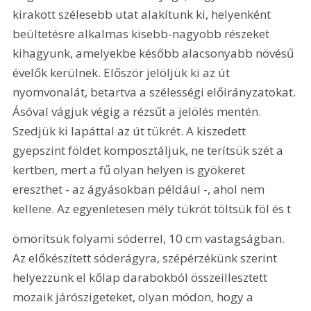
kirakott szélesebb utat alakítunk ki, helyenként 
beültetésre alkalmas kisebb-nagyobb részeket 
kihagyunk, amelyekbe később alacsonyabb növésű 
évelők kerülnek. Először jelöljük ki az út 
nyomvonalát, betartva a szélességi előirányzatokat. 
Ásóval vágjuk végig a rézsűt a jelölés mentén. 
Szedjük ki lapáttal az út tükrét. A kiszedett 
gyepszint földet komposztáljuk, ne terítsük szét a 
kertben, mert a fű olyan helyen is gyökeret 
ereszthet - az ágyásokban például -, ahol nem 
kellene. Az egyenletesen mély tükröt töltsük föl és t
ömörítsük folyami sóderrel, 10 cm vastagságban. 
Az előkészített sóderágyra, szépérzékünk szerint 
helyezzünk el kőlap darabokból összeillesztett 
mozaik járószigeteket, olyan módon, hogy a 