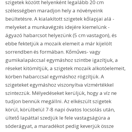
szigetek között helyenként legalább 20 cm 
szélességben maradjon hely a növényeink 
beültetésre. A kialakított szigetek kőlapjai alá - 
melyeket a munkavégzés idejére kiemelünk - 
ágyazó habarcsot helyezünk (5 cm vastagon), és 
ebbe fektetjük a mozaik elemeit a már kijelölt 
sorrendben és formában. Kőműves- vagy 
gumikalapáccsal egymáshoz szintbe igazítjuk, a 
réseket kitömítjük, a szigetek mozaik alkotóelemeit, 
körben habarccsal egymáshoz rögzítjük. A 
szigeteket egymáshoz viszonyítva vízmértékkel 
szintezzük. Mélyedéseket kerüljük, hogy a víz ne 
tudjon bennük megállni. Az elkészült szigetek 
körül, körülbelül 7-8 napi óvatos locsolás után, 
ültető lapáttal szedjük le fele vastagságúra a 
sóderágyat, a maradékot pedig keverjük össze 