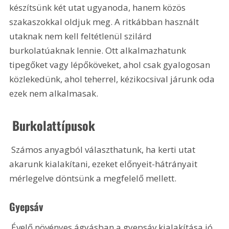
készítsünk két utat ugyanoda, hanem közös 
szakaszokkal oldjuk meg. A ritkábban használt 
utaknak nem kell feltétlenül szilárd 
burkolatúaknak lennie. Ott alkalmazhatunk 
tipegőket vagy lépőköveket, ahol csak gyalogosan 
közlekedünk, ahol teherrel, kézikocsival járunk oda 
ezek nem alkalmasak. 
 Burkolattípusok
 Számos anyagból választhatunk, ha kerti utat 
akarunk kialakítani, ezeket előnyeit-hátrányait 
mérlegelve döntsünk a megfelelő mellett.
Gyepsáv
 Évelő növényes ágyásban a gyepsáv kialakítása jó, 