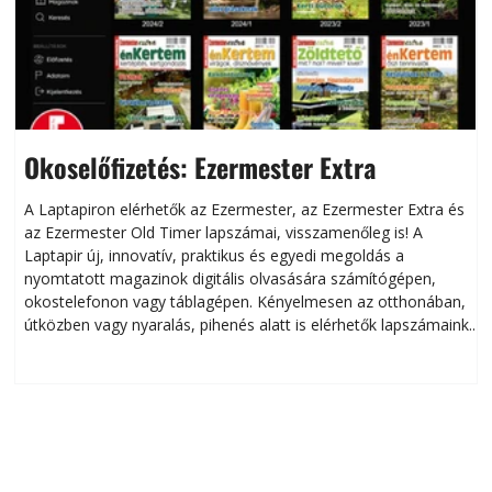
Okoselőfizetés: Ezermester Extra
A Laptapiron elérhetők az Ezermester, az Ezermester Extra és
az Ezermester Old Timer lapszámai, visszamenőleg is! A
Laptapir új, innovatív, praktikus és egyedi megoldás a
L
nyomtatott magazinok digitális olvasására számítógépen,
okostelefonon vagy táblagépen. Kényelmesen az otthonában,
útközben vagy nyaralás, pihenés alatt is elérhetők lapszámaink.
ú
Bárhol, bármikor, akár külföldön élve vagy dolgozva is
B
olvashatók az Ezermester lapszámai. A Laptapir kényelmes
megoldás, mert: – t