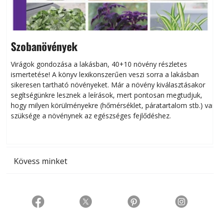
Szobanövények
Virágok gondozása a lakásban, 40+10 növény részletes
ismertetése! A könyv lexikonszerűen veszi sorra a lakásban
s
sikeresen tart­ha­tó növényeket. Már a növény kiválasztásakor
h
segítségünkre lesznek a leírások, mert pontosan megtudjuk,
k
hogy milyen körülményekre (hőmérséklet, páratartalom stb.) van
szüksége a növénynek az egészséges fejlődéshez.
t
Kövess minket