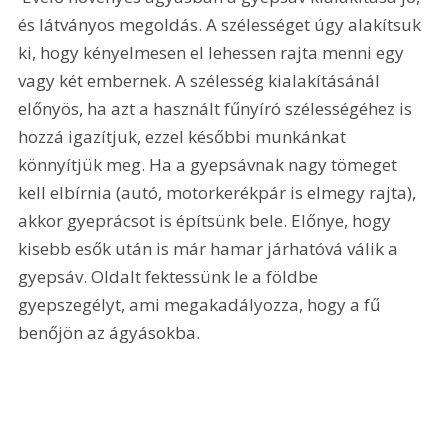
és látványos megoldás. A szélességet úgy alakítsuk 
ki, hogy kényelmesen el lehessen rajta menni egy 
vagy két embernek. A szélesség kialakításánál 
előnyös, ha azt a használt fűnyíró szélességéhez is 
hozzá igazítjuk, ezzel későbbi munkánkat 
könnyítjük meg. Ha a gyepsávnak nagy tömeget 
kell elbírnia (autó, motorkerékpár is elmegy rajta), 
akkor gyeprácsot is építsünk bele. Előnye, hogy 
kisebb esők után is már hamar járhatóvá válik a 
gyepsáv. Oldalt fektessünk le a földbe 
gyepszegélyt, ami megakadályozza, hogy a fű 
benőjön az ágyásokba.