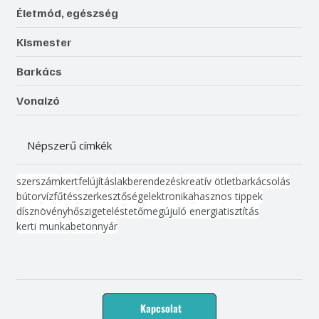
Életmód, egészség
Kismester
Barkács
Vonalzó
Népszerű címkék
szerszám
kert
felújítás
lakberendezés
kreatív ötlet
barkácsolás
bútor
víz
fűtés
szerkesztőség
elektronika
hasznos tippek
dísznövény
hőszigetelés
tető
megújuló energia
tisztítás
kerti munka
beton
nyár
Kapcsolat