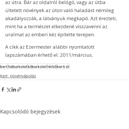
az útra. Bár az oldalról belógó, vagy az útba 
ültetett növények az úton való haladást némileg 
akadályozzák, a látványuk megkapó. Azt érezteti, 
mint ha a természet elkezdené visszavenni az 
uralmat az emberi kéz építette terepen.
A cikk az Ezermester alábbi nyomtatott 
lapszámában érhető el: 2011/március.
kert
falburkolat
kőburkolat
térkő
kerti út
Kert, növényápolás
Kapcsolódó bejegyzések