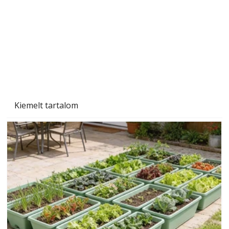
Szárazság a kertben – az aszály hatása a
növényekre és a védekezés lehetőségei
Kiemelt tartalom