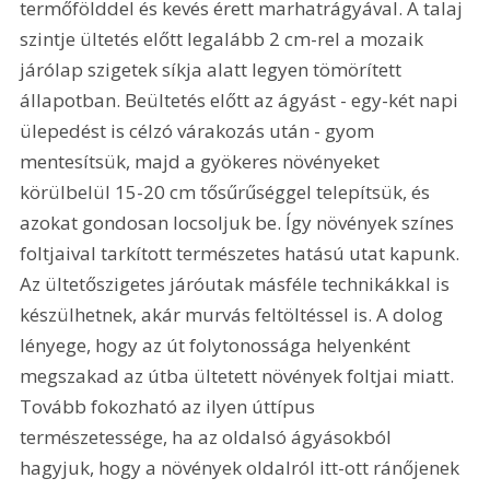
termőfölddel és kevés érett marhatrágyával. A talaj 
szintje ültetés előtt legalább 2 cm-rel a mozaik 
járólap szigetek síkja alatt legyen tömörített 
állapotban. Beültetés előtt az ágyást - egy-két napi 
ülepedést is célzó várakozás után - gyom 
mentesítsük, majd a gyökeres növényeket 
körülbelül 15-20 cm tősűrűséggel telepítsük, és 
azokat gondosan locsoljuk be. Így növények színes 
foltjaival tarkított természetes hatású utat kapunk. 
Az ültetőszigetes járóutak másféle technikákkal is 
készülhetnek, akár murvás feltöltéssel is. A dolog 
lényege, hogy az út folytonossága helyenként 
megszakad az útba ültetett növények foltjai miatt. 
Tovább fokozható az ilyen úttípus 
természetessége, ha az oldalsó ágyásokból 
hagyjuk, hogy a növények oldalról itt-ott ránőjenek 