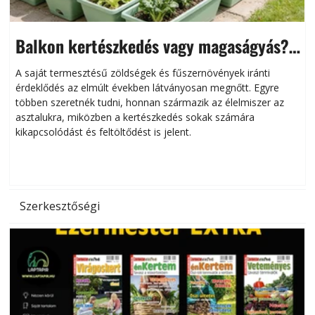
Balkon kertészkedés vagy magaságyás?
Helytakarékos kertészkedés
A saját termesztésű zöldségek és fűszernövények iránti
érdeklődés az elmúlt években látványosan megnőtt. Egyre
többen szeretnék tudni, honnan származik az élelmiszer az
l
asztalukra, miközben a kertészkedés sokak számára
kikapcsolódást és feltöltődést is jelent.
é
d
Szerkesztőségi