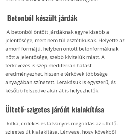
 Betonból készült járdák
 A betonból öntött járdáknak egyre kisebb a 
jelentősége, mert nem túl esztétikusak. Helyette az 
amorf formájú, helyben öntött betonformáknak 
nőtt a jelentősége, szebb kivitelük miatt. A 
térkövezés is szép mediterrán hatást 
eredményezhet, hiszen e térkövek többsége 
anyagában színezett. Lerakásuk is egyszerű, és 
később felszedve akár át is helyezhetők.
Ültető-szigetes járóút kialakítása
 Ritka, érdekes és látványos megoldás az ültető-
szigetes út kialakítása. Lényege, hogy kövekből 