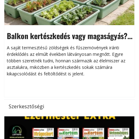
Balkon kertészkedés vagy magaságyás?
Helytakarékos kertészkedés
A saját termesztésű zöldségek és fűszernövények iránti
érdeklődés az elmúlt években látványosan megnőtt. Egyre
többen szeretnék tudni, honnan származik az élelmiszer az
l
asztalukra, miközben a kertészkedés sokak számára
kikapcsolódást és feltöltődést is jelent.
é
d
Szerkesztőségi