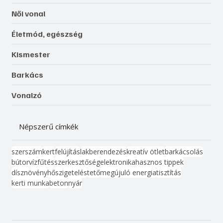
Női vonal
Életmód, egészség
Kismester
Barkács
Vonalzó
Népszerű címkék
szerszám
kert
felújítás
lakberendezés
kreatív ötlet
barkácsolás
bútor
víz
fűtés
szerkesztőség
elektronika
hasznos tippek
dísznövény
hőszigetelés
tető
megújuló energia
tisztítás
kerti munka
beton
nyár