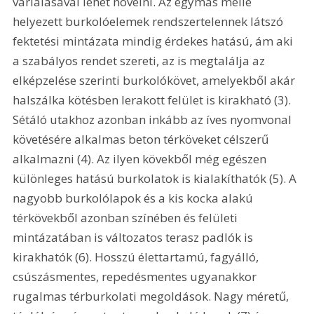
variálásával lehet növelni. Az egymás mellé 
helyezett burkolóelemek rendszertelennek látszó 
fektetési mintázata mindig érdekes hatású, ám aki 
a szabályos rendet szereti, az is megtalálja az 
elképzelése szerinti burkolókövet, amelyekből akár 
halszálka kötésben lerakott felület is kirakható (3). 
Sétáló utakhoz azonban inkább az íves nyomvonal 
követésére alkalmas beton térköveket célszerű 
alkalmazni (4). Az ilyen kövekből még egészen 
különleges hatású burkolatok is kialakíthatók (5). A 
nagyobb burkolólapok és a kis kocka alakú 
térkövekből azonban színében és felületi 
mintázatában is változatos terasz padlók is 
kirakhatók (6). Hosszú élettartamú, fagyálló, 
csúszásmentes, repedésmentes ugyanakkor 
rugalmas térburkolati megoldások. Nagy méretű, 