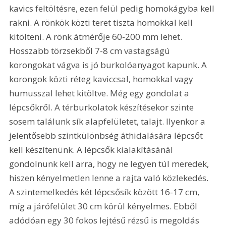
kavics feltöltésre, ezen felül pedig homokágyba kell 
rakni. A rönkök közti teret tiszta homokkal kell 
kitölteni. A rönk átmérője 60-200 mm lehet. 
Hosszabb törzsekből 7-8 cm vastagságú 
korongokat vágva is jó burkolóanyagot kapunk. A 
korongok közti réteg kaviccsal, homokkal vagy 
humusszal lehet kitöltve. Még egy gondolat a 
lépcsőkről. A térburkolatok készítésekor szinte 
sosem találunk sík alapfelületet, talajt. Ilyenkor a 
jelentősebb szintkülönbség áthidalására lépcsőt 
kell készítenünk. A lépcsők kialakításánál 
gondolnunk kell arra, hogy ne legyen túl meredek, 
hiszen kényelmetlen lenne a rajta való közlekedés. 
A szintemelkedés két lépcsősík között 16-17 cm, 
míg a járófelület 30 cm körül kényelmes. Ebből 
adódóan egy 30 fokos lejtésű rézsű is megoldás 