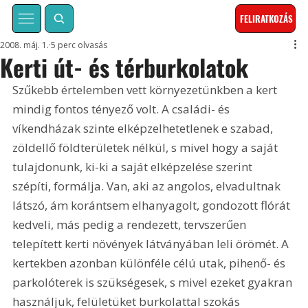
FELIRATKOZÁS
2008. máj. 1.
5 perc olvasás
Kerti út- és térburkolatok
Szűkebb értelemben vett környezetünkben a kert 
mindig fontos tényező volt. A családi- és 
víkendházak szinte elképzelhetetlenek e szabad, 
zöldellő földterületek nélkül, s mivel hogy a saját 
tulajdonunk, ki-ki a saját elképzelése szerint 
szépíti, formálja. Van, aki az angolos, elvadultnak 
látszó, ám korántsem elhanyagolt, gondozott flórát 
kedveli, más pedig a rendezett, tervszerűen 
telepített kerti növények látványában leli örömét. A 
kertekben azonban különféle célú utak, pihenő- és 
parkolóterek is szükségesek, s mivel ezeket gyakran 
használjuk, felületüket burkolattal szokás 