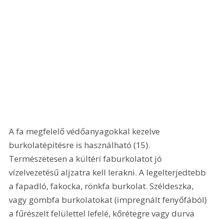
A fa megfelelő védőanyagokkal kezelve 
burkolatépítésre is használható (15). 
Természetesen a kültéri faburkolatot jó 
vízelvezetésű aljzatra kell lerakni. A legelterjedtebb 
a fapadló, fakocka, rönkfa burkolat. Széldeszka, 
vagy gömbfa burkolatokat (impregnált fenyőfából) 
a fűrészelt felülettel lefelé, kőrétegre vagy durva 