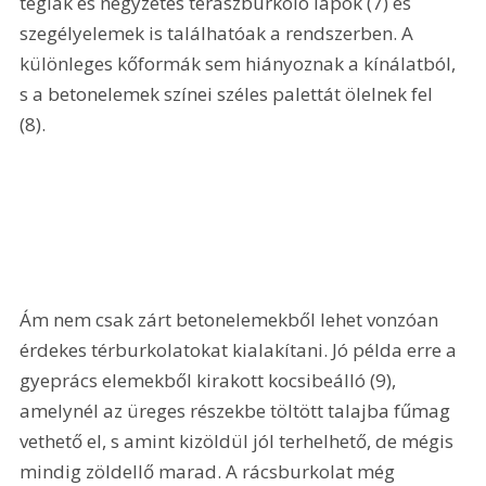
téglák és négyzetes teraszburkoló lapok (7) és 
szegélyelemek is találhatóak a rendszerben. A 
különleges kőformák sem hiányoznak a kínálatból, 
s a betonelemek színei széles palettát ölelnek fel 
(8). 
Ám nem csak zárt betonelemekből lehet vonzóan 
érdekes térburkolatokat kialakítani. Jó példa erre a 
gyeprács elemekből kirakott kocsibeálló (9), 
amelynél az üreges részekbe töltött talajba fűmag 
vethető el, s amint kizöldül jól terhelhető, de mégis 
mindig zöldellő marad. A rácsburkolat még 