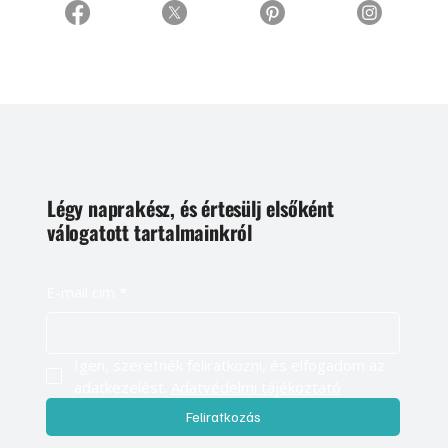
Légy naprakész, és értesülj elsőként
válogatott tartalmainkról
E-mail cím
*
Igen, szeretnék feliratkozni, és elfogadom az 
adatkezelést. 
Adatvédelmi tájékoztató
Feliratkozás