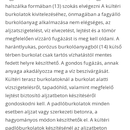
halszálka formában (13) szokás elvégezni A kültéri 
burkolatok kivitelezéséhez, önmagában a fagyálló 
burkolóanyag alkalmazása nem elégséges, az 
aljzatszigetelést, víz elvezetést, lejtést és a tömör 
megfelelően vízzáró fugázást is meg kell oldani. A 
harántlyukas, porózus burkolóanyagból (14) külső 
térben burkolat csak tartós vízhatástól mentes 
fedett helyre készíthető. A gondos fugázás, annak 
anyaga akadályozza meg a víz beszivárgását. 
Kültéri terasz burkolatoknál a burkolat alatti 
vízszigetelésről, tapadóhíd, valamint megfelelő 
lejtést biztosító aljzatbeton készítéséről 
gondoskodni kell. A padlóburkolatok minden 
esetben aljzat vagy szerkezeti betonra, a 
hagyományos módon készíthetők el. A kültéri 
padlóburkolatok készítésénél az aljzatbeton 