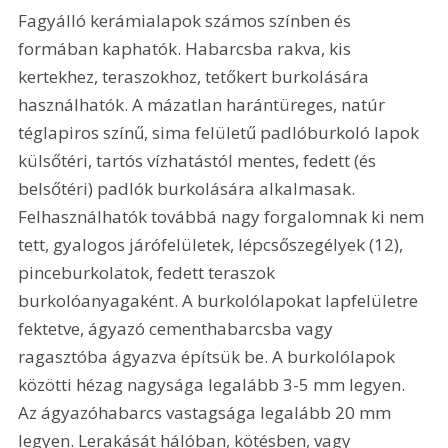
Fagyálló kerámialapok számos színben és 
formában kaphatók. Habarcsba rakva, kis 
kertekhez, teraszokhoz, tetőkert burkolására 
használhatók. A mázatlan harántüreges, natúr 
téglapiros színű, sima felületű padlóburkoló lapok 
külsőtéri, tartós vízhatástól mentes, fedett (és 
belsőtéri) padlók burkolására alkalmasak. 
Felhasználhatók továbbá nagy forgalomnak ki nem 
tett, gyalogos járófelületek, lépcsőszegélyek (12), 
pinceburkolatok, fedett teraszok 
burkolóanyagaként. A burkolólapokat lapfelületre 
fektetve, ágyazó cementhabarcsba vagy 
ragasztóba ágyazva építsük be. A burkolólapok 
közötti hézag nagysága legalább 3-5 mm legyen. 
Az ágyazóhabarcs vastagsága legalább 20 mm 
legyen. Lerakását hálóban, kötésben, vagy 