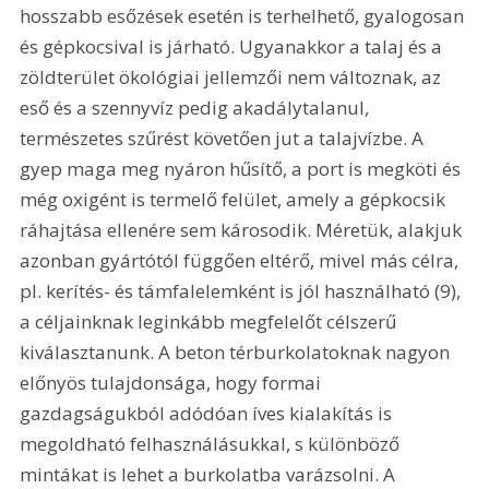
hosszabb esőzések esetén is terhelhető, gyalogosan 
és gépkocsival is járható. Ugyanakkor a talaj és a 
zöldterület ökológiai jellemzői nem változnak, az 
eső és a szennyvíz pedig akadálytalanul, 
természetes szűrést követően jut a talajvízbe. A 
gyep maga meg nyáron hűsítő, a port is megköti és 
még oxigént is termelő felület, amely a gépkocsik 
ráhajtása ellenére sem károsodik. Méretük, alakjuk 
azonban gyártótól függően eltérő, mivel más célra, 
pl. kerítés- és támfalelemként is jól használható (9), 
a céljainknak leginkább megfelelőt célszerű 
kiválasztanunk. A beton térburkolatoknak nagyon 
előnyös tulajdonsága, hogy formai 
gazdagságukból adódóan íves kialakítás is 
megoldható felhasználásukkal, s különböző 
mintákat is lehet a burkolatba varázsolni. A 