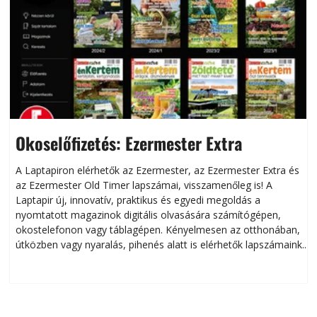
Okoselőfizetés: Ezermester Extra
A Laptapiron elérhetők az Ezermester, az Ezermester Extra és
az Ezermester Old Timer lapszámai, visszamenőleg is! A
Laptapir új, innovatív, praktikus és egyedi megoldás a
L
nyomtatott magazinok digitális olvasására számítógépen,
okostelefonon vagy táblagépen. Kényelmesen az otthonában,
útközben vagy nyaralás, pihenés alatt is elérhetők lapszámaink.
ú
Bárhol, bármikor, akár külföldön élve vagy dolgozva is
B
olvashatók az Ezermester lapszámai. A Laptapir kényelmes
megoldás, mert: – t