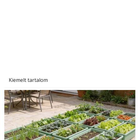
Szárazság a kertben – az aszály hatása a
növényekre és a védekezés lehetőségei
Kiemelt tartalom