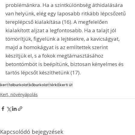
problémánkra. Ha a szintkülönbség áthidalására 
van helyünk, elég egy laposabb ritkább lépcsőzetű 
tereplépcső kialakítása (16). A megfelelően 
kialakított aljzat a legfontosabb. Ha a talajt jól 
tömörítjük, figyelünk a lejtésekre, a kavicságyat, 
majd a homokágyat is az említettek szerint 
készítjük el, s a fokok megtámasztásához 
betontömböt is beépítünk, biztosan kényelmes és 
tartós lépcsőt készíthetünk (17). 
kert
falburkolat
kőburkolat
térkő
kerti út
Kert, növényápolás
Kapcsolódó bejegyzések