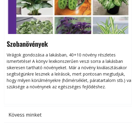
Szobanövények
Virágok gondozása a lakásban, 40+10 növény részletes
ismertetése! A könyv lexikonszerűen veszi sorra a lakásban
s
sikeresen tart­ha­tó növényeket. Már a növény kiválasztásakor
h
segítségünkre lesznek a leírások, mert pontosan megtudjuk,
k
hogy milyen körülményekre (hőmérséklet, páratartalom stb.) van
szüksége a növénynek az egészséges fejlődéshez.
t
Kövess minket