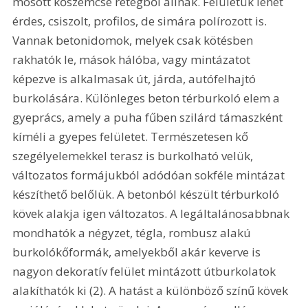
mosott kőszemcse rétegből állnak. Felületük lehet 
érdes, csiszolt, profilos, de simára polírozott is. 
Vannak betonidomok, melyek csak kötésben 
rakhatók le, mások hálóba, vagy mintázatot 
képezve is alkalmasak út, járda, autófelhajtó 
burkolására. Különleges beton térburkoló elem a 
gyeprács, amely a puha fűben szilárd támaszként 
kíméli a gyepes felületet. Természetesen kő 
szegélyelemekkel terasz is burkolható velük, 
változatos formájukból adódóan sokféle mintázat 
készíthető belőlük. A betonból készült térburkoló 
kövek alakja igen változatos. A legáltalánosabbnak 
mondhatók a négyzet, tégla, rombusz alakú 
burkolókőformák, amelyekből akár keverve is 
nagyon dekoratív felület mintázott útburkolatok 
alakíthatók ki (2). A hatást a különböző színű kövek 