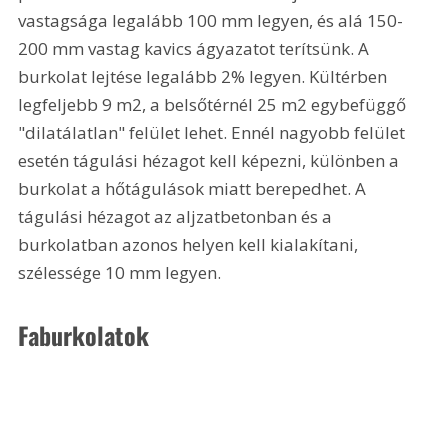
vastagsága legalább 100 mm legyen, és alá 150-
200 mm vastag kavics ágyazatot terítsünk. A 
burkolat lejtése legalább 2% legyen. Kültérben 
legfeljebb 9 m2, a belsőtérnél 25 m2 egybefüggő 
"dilatálatlan" felület lehet. Ennél nagyobb felület 
esetén tágulási hézagot kell képezni, különben a 
burkolat a hőtágulások miatt berepedhet. A 
tágulási hézagot az aljzatbetonban és a 
burkolatban azonos helyen kell kialakítani, 
szélessége 10 mm legyen. 
Faburkolatok 