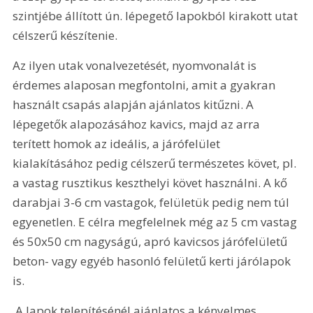
szintjébe állított ún. lépegető lapokból kirakott utat 
célszerű készítenie. 
Az ilyen utak vonalvezetését, nyomvonalát is 
érdemes alaposan megfontolni, amit a gyakran 
használt csapás alapján ajánlatos kitűzni. A 
lépegetők alapozásához kavics, majd az arra 
terített homok az ideális, a járófelület 
kialakításához pedig célszerű természetes követ, pl. 
a vastag rusztikus keszthelyi követ használni. A kő 
darabjai 3-6 cm vastagok, felületük pedig nem túl 
egyenetlen. E célra megfelelnek még az 5 cm vastag 
és 50x50 cm nagyságú, apró kavicsos járófelületű 
beton- vagy egyéb hasonló felületű kerti járólapok 
is.
 A lapok telepítésénél ajánlatos a kényelmes 