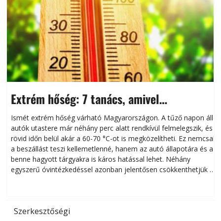
Extrém hőség: 7 tanács, amivel
megóvhatjuk autónkat a nyári károktól
Ismét extrém hőség várható Magyarországon. A tűző napon álló
autók utastere már néhány perc alatt rendkívül felmelegszik, és
rövid időn belül akár a 60-70 °C-ot is megközelítheti. Ez nemcsak
n
a beszállást teszi kellemetlenné, hanem az autó állapotára és a
benne hagyott tárgyakra is káros hatással lehet. Néhány
egyszerű óvintézkedéssel azonban jelentősen csökkenthetjük a
hőség káros hatásait.
l
Szerkesztőségi