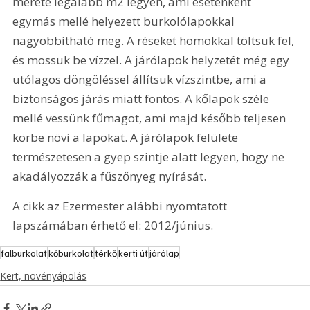
mérete legalább m2 legyen, ami esetenként 
egymás mellé helyezett burkolólapokkal 
nagyobbítható meg. A réseket homokkal töltsük fel, 
és mossuk be vízzel. A járólapok helyzetét még egy 
utólagos döngöléssel állítsuk vízszintbe, ami a 
biztonságos járás miatt fontos. A kőlapok széle 
mellé vessünk fűmagot, ami majd később teljesen 
körbe növi a lapokat. A járólapok felülete 
természetesen a gyep szintje alatt legyen, hogy ne 
akadályozzák a fűszőnyeg nyírását.
A cikk az Ezermester alábbi nyomtatott 
lapszámában érhető el: 2012/június.
falburkolat
kőburkolat
térkő
kerti út
járólap
Kert, növényápolás