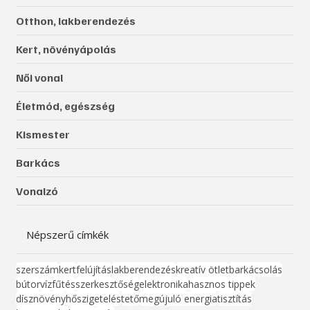
Otthon, lakberendezés
Kert, növényápolás
Női vonal
Életmód, egészség
Kismester
Barkács
Vonalzó
Népszerű címkék
szerszám
kert
felújítás
lakberendezés
kreatív ötlet
barkácsolás
bútor
víz
fűtés
szerkesztőség
elektronika
hasznos tippek
dísznövény
hőszigetelés
tető
megújuló energia
tisztítás