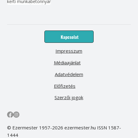
kerti munka
beton
nyár
Kapcsolat
Impresszum
Médiaajánlat
Adatvédelem
Előfizetés
Szerzői jogok
© Ezermester 1957-2026 ezermester.hu ISSN 1587-
1444