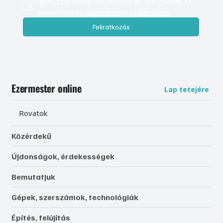
Igen, szeretnék feliratkozni, és elfogadom az 
adatkezelést. 
Adatvédelmi tájékoztató
Feliratkozás
Ezermester online
Lap tetejére
Rovatok
Közérdekű
Újdonságok, érdekességek
Bemutatjuk
Gépek, szerszámok, technológiák
Építés, felújítás