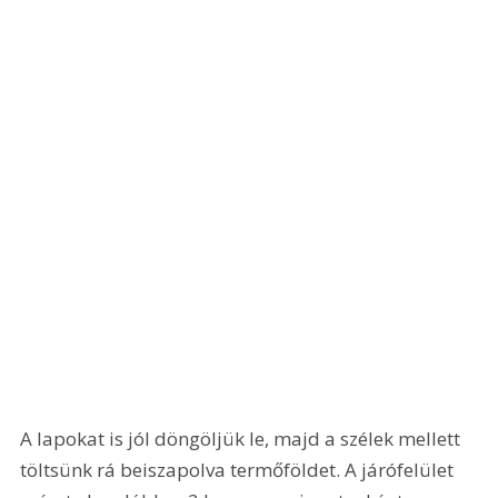
A lapokat is jól döngöljük le, majd a szélek mellett 
töltsünk rá beiszapolva termőföldet. A járófelület 