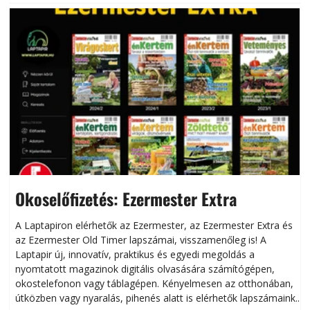
Okoselőfizetés: Ezermester Extra
A Laptapiron elérhetők az Ezermester, az Ezermester Extra és
az Ezermester Old Timer lapszámai, visszamenőleg is! A
Laptapir új, innovatív, praktikus és egyedi megoldás a
L
nyomtatott magazinok digitális olvasására számítógépen,
okostelefonon vagy táblagépen. Kényelmesen az otthonában,
útközben vagy nyaralás, pihenés alatt is elérhetők lapszámaink.
ú