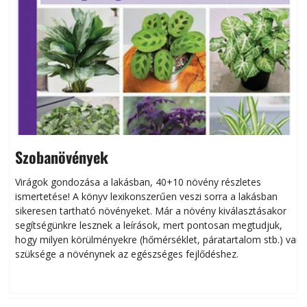
Szobanövények
Virágok gondozása a lakásban, 40+10 növény részletes
ismertetése! A könyv lexikonszerűen veszi sorra a lakásban
s
sikeresen tart­ha­tó növényeket. Már a növény kiválasztásakor
h
segítségünkre lesznek a leírások, mert pontosan megtudjuk,
k
hogy milyen körülményekre (hőmérséklet, páratartalom stb.) van
szüksége a növénynek az egészséges fejlődéshez.
t